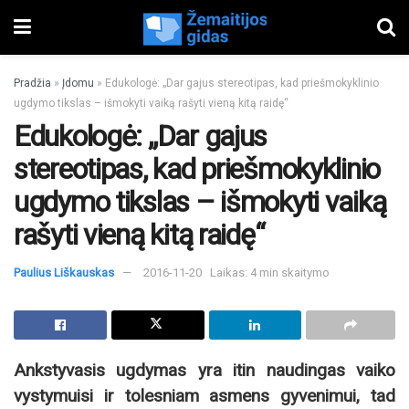
Pradžia
»
Įdomu
»
Edukologė: „Dar gajus stereotipas, kad priešmokyklinio
ugdymo tikslas – išmokyti vaiką rašyti vieną kitą raidę“
Edukologė: „Dar gajus
stereotipas, kad priešmokyklinio
ugdymo tikslas – išmokyti vaiką
rašyti vieną kitą raidę“
Paulius Liškauskas
2016-11-20
Laikas: 4 min skaitymo
Ankstyvasis ugdymas yra itin naudingas vaiko
vystymuisi ir tolesniam asmens gyvenimui, tad