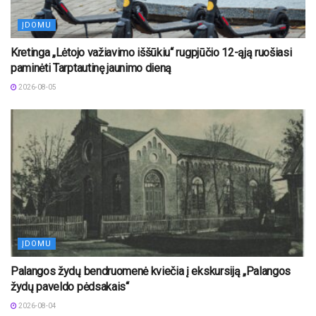
ĮDOMU
Kretinga „Lėtojo važiavimo iššūkiu“ rugpjūčio 12-ąją ruošiasi
paminėti Tarptautinę jaunimo dieną
2026-08-05
ĮDOMU
Palangos žydų bendruomenė kviečia į ekskursiją „Palangos
žydų paveldo pėdsakais“
2026-08-04