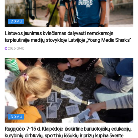
ĮDOMU
Lietuvos jaunimas kviečiamas dalyvauti nemokamoje
tarptautinėje medijų stovykloje Latvijoje „Young Media Sharks“
2026-08-03
ĮDOMU
Rugpjūčio 7-15 d. Klaipėdoje išskirtinė buriuotojiškų edukacijų,
kūrybinių dirbtuvių, sportinių iššūkių ir prizų kupina šventė