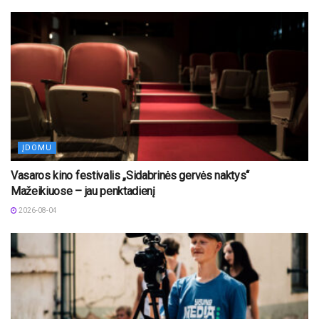
ĮDOMU
Vasaros kino festivalis „Sidabrinės gervės naktys“
Mažeikiuose – jau penktadienį
2026-08-04