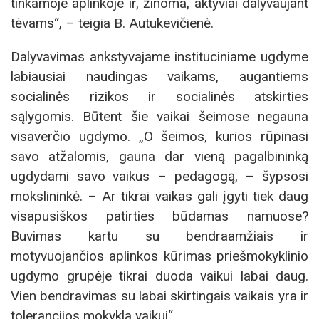
tinkamoje aplinkoje ir, žinoma, aktyviai dalyvaujant
tėvams“, – teigia B. Autukevičienė.
Dalyvavimas ankstyvajame instituciniame ugdyme
labiausiai naudingas vaikams, augantiems
socialinės rizikos ir socialinės atskirties
sąlygomis. Būtent šie vaikai šeimose negauna
visaverčio ugdymo. „O šeimos, kurios rūpinasi
savo atžalomis, gauna dar vieną pagalbininką
ugdydami savo vaikus – pedagogą, – šypsosi
mokslininkė. – Ar tikrai vaikas gali įgyti tiek daug
visapusiškos patirties būdamas namuose?
Buvimas kartu su bendraamžiais ir
motyvuojančios aplinkos kūrimas priešmokyklinio
ugdymo grupėje tikrai duoda vaikui labai daug.
Vien bendravimas su labai skirtingais vaikais yra ir
tolerancijos mokykla vaikui“.