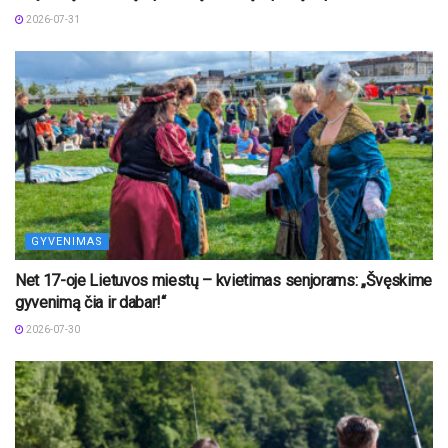
2026-07-31
GYVENIMAS
Net 17-oje Lietuvos miestų – kvietimas senjorams: „Švęskime
gyvenimą čia ir dabar!“
2026-07-30