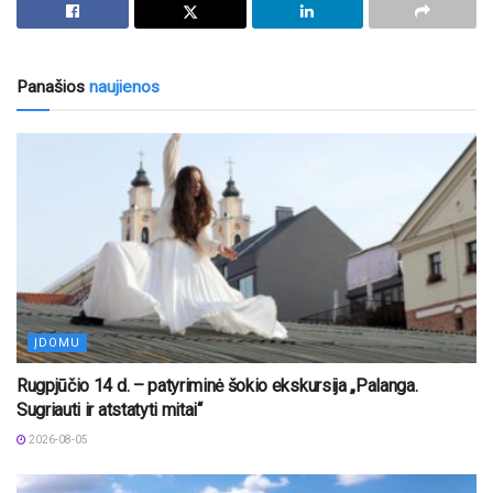
Panašios
naujienos
ĮDOMU
Rugpjūčio 14 d. – patyriminė šokio ekskursija „Palanga.
Sugriauti ir atstatyti mitai“
2026-08-05