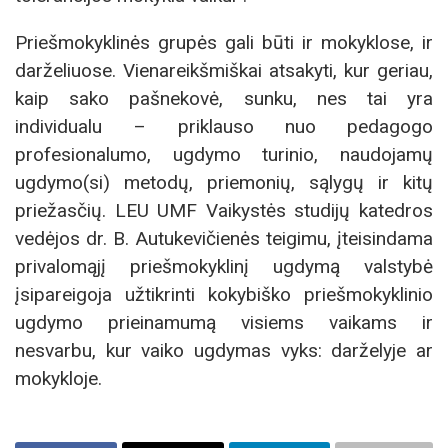
Priešmokyklinės grupės gali būti ir mokyklose, ir
darželiuose. Vienareikšmiškai atsakyti, kur geriau,
kaip sako pašnekovė, sunku, nes tai yra
individualu – priklauso nuo pedagogo
profesionalumo, ugdymo turinio, naudojamų
ugdymo(si) metodų, priemonių, sąlygų ir kitų
priežasčių. LEU UMF Vaikystės studijų katedros
vedėjos dr. B. Autukevičienės teigimu, įteisindama
privalomąjį priešmokyklinį ugdymą valstybė
įsipareigoja užtikrinti kokybiško priešmokyklinio
ugdymo prieinamumą visiems vaikams ir
nesvarbu, kur vaiko ugdymas vyks: darželyje ar
mokykloje.