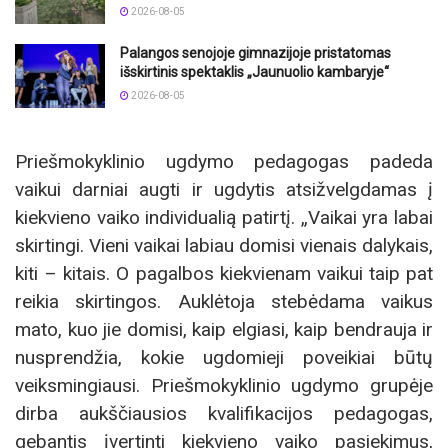
2026-08-05
Palangos senojoje gimnazijoje pristatomas
išskirtinis spektaklis „Jaunuolio kambaryje“
2026-08-05
Priešmokyklinio ugdymo pedagogas padeda
vaikui darniai augti ir ugdytis atsižvelgdamas į
kiekvieno vaiko individualią patirtį. „Vaikai yra labai
skirtingi. Vieni vaikai labiau domisi vienais dalykais,
kiti – kitais. O pagalbos kiekvienam vaikui taip pat
reikia skirtingos. Auklėtoja stebėdama vaikus
mato, kuo jie domisi, kaip elgiasi, kaip bendrauja ir
nusprendžia, kokie ugdomieji poveikiai būtų
veiksmingiausi. Priešmokyklinio ugdymo grupėje
dirba aukščiausios kvalifikacijos pedagogas,
gebantis įvertinti kiekvieno vaiko pasiekimus,