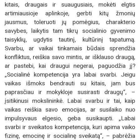
kitais, draugais ir suaugusiais, mokėti elgtis
artimiausioje aplinkoje, gerbti kitų žmonių
jausmus, toleruoti jų pomėgius, charakterio
savybes, laikytis tam tikrų socialinio gyvenimo
taisyklių, ugdytis tautinį, kultūrinį tapatumą.
Svarbu, ar vaikai tinkamais būdais sprendžia
konfliktus, reiškia savo mintis, ar išklauso draugą,
ar pastebi, kai draugui negerai, paguodžia jį?
„Socialinė kompetencija yra labai svarbi. Jeigu
vaikas išmoks bendrauti su kitais, jam bus
paprasčiau ir mokykloje susirasti draugų“, –
įsitikinusi mokslininkė. Labai svarbu ir tai, kaip
vaikas reiškia savo emocijas, ar susilaiko nuo
impulsyvaus elgesio, geba susikaupti. „Labai
svarbi ir sveikatos kompetencija, kuri apima vaiko
fizinę, emocinę ir socialinę sveikatą“, – pabrėžia