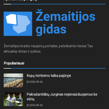
Žemaitijos krašto naujienų portalas, pateikiantis tiesiai Tau
aktualias žinias ir įvykius.
Populiariausi
Kopų tvirtinimo talka pajūryje
2025-09-26
Pakražantiškių Jurginės neįsivaizduojamos be
sūrių
2016-04-26