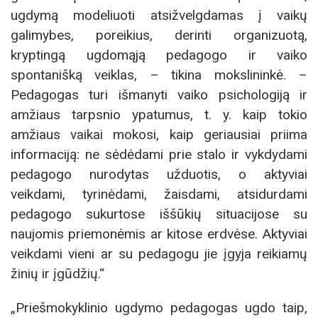
ugdymą modeliuoti atsižvelgdamas į vaikų
galimybes, poreikius, derinti organizuotą,
kryptingą ugdomąją pedagogo ir vaiko
spontanišką veiklas, – tikina mokslininkė. –
Pedagogas turi išmanyti vaiko psichologiją ir
amžiaus tarpsnio ypatumus, t. y. kaip tokio
amžiaus vaikai mokosi, kaip geriausiai priima
informaciją: ne sėdėdami prie stalo ir vykdydami
pedagogo nurodytas užduotis, o aktyviai
veikdami, tyrinėdami, žaisdami, atsidurdami
pedagogo sukurtose iššūkių situacijose su
naujomis priemonėmis ar kitose erdvėse. Aktyviai
veikdami vieni ar su pedagogu jie įgyja reikiamų
žinių ir įgūdžių.“
„Priešmokyklinio ugdymo pedagogas ugdo taip,