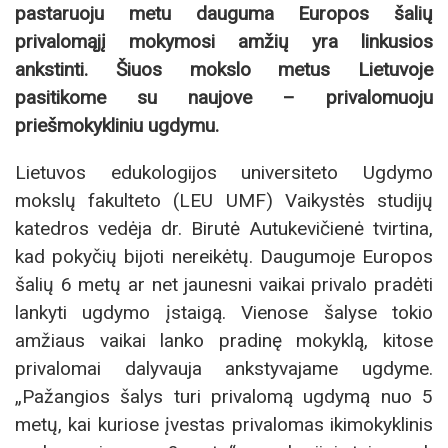
pastaruoju metu dauguma Europos šalių
privalomąjį mokymosi amžių yra linkusios
ankstinti. Šiuos mokslo metus Lietuvoje
pasitikome su naujove – privalomuoju
priešmokykliniu ugdymu.
Lietuvos edukologijos universiteto Ugdymo
mokslų fakulteto (LEU UMF) Vaikystės studijų
katedros vedėja dr. Birutė Autukevičienė tvirtina,
kad pokyčių bijoti nereikėtų. Daugumoje Europos
šalių 6 metų ar net jaunesni vaikai privalo pradėti
lankyti ugdymo įstaigą. Vienose šalyse tokio
amžiaus vaikai lanko pradinę mokyklą, kitose
privalomai dalyvauja ankstyvajame ugdyme.
„Pažangios šalys turi privalomą ugdymą nuo 5
metų, kai kuriose įvestas privalomas ikimokyklinis