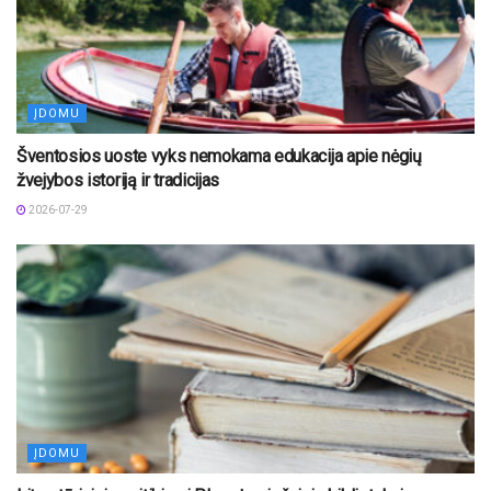
ĮDOMU
Šventosios uoste vyks nemokama edukacija apie nėgių
žvejybos istoriją ir tradicijas
2026-07-29
ĮDOMU