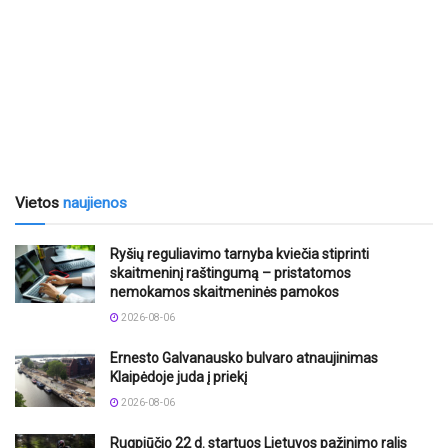
Vietos
naujienos
Ryšių reguliavimo tarnyba kviečia stiprinti
skaitmeninį raštingumą – pristatomos
nemokamos skaitmeninės pamokos
2026-08-06
Ernesto Galvanausko bulvaro atnaujinimas
Klaipėdoje juda į priekį
2026-08-06
Rugpjūčio 22 d. startuos Lietuvos pažinimo ralis