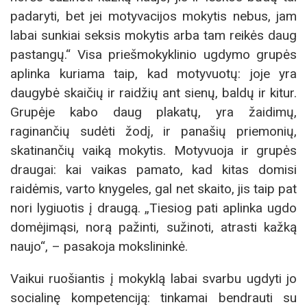
padaryti, bet jei motyvacijos mokytis nebus, jam
labai sunkiai seksis mokytis arba tam reikės daug
pastangų.“ Visa priešmokyklinio ugdymo grupės
aplinka kuriama taip, kad motyvuotų: joje yra
daugybė skaičių ir raidžių ant sienų, baldų ir kitur.
Grupėje kabo daug plakatų, yra žaidimų,
raginančių sudėti žodį, ir panašių priemonių,
skatinančių vaiką mokytis. Motyvuoja ir grupės
draugai: kai vaikas pamato, kad kitas domisi
raidėmis, varto knygeles, gal net skaito, jis taip pat
nori lygiuotis į draugą. „Tiesiog pati aplinka ugdo
domėjimąsi, norą pažinti, sužinoti, atrasti kažką
naujo“, – pasakoja mokslininkė.
Vaikui ruošiantis į mokyklą labai svarbu ugdyti jo
socialinę kompetenciją: tinkamai bendrauti su