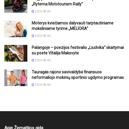
„Ryterna Mototourism Rally“
2026-08-06
Moterys kviečiamos dalyvauti tarptautiniame
moksliniame tyrime „MELIORA“
2026-08-06
Palangoje – poezijos festivalio „Liudvika“ skaitymai
su poete Vitalija Maksvyte
2026-08-06
Tauragės rajono savivaldybė finansuos
neformaliojo mokinių sportinio ugdymo programas
2026-08-06
Apie Žemaitijos gidą