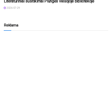
Literatūriniai susitikimai Plungės viešojoje bibliotekoje
2026-07-29
Reklama