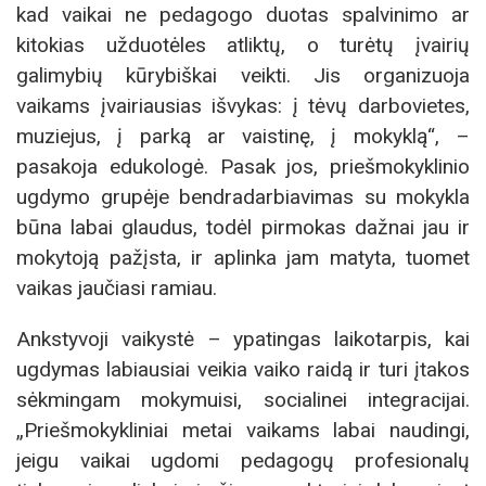
kad vaikai ne pedagogo duotas spalvinimo ar
kitokias užduotėles atliktų, o turėtų įvairių
galimybių kūrybiškai veikti. Jis organizuoja
vaikams įvairiausias išvykas: į tėvų darbovietes,
muziejus, į parką ar vaistinę, į mokyklą“, –
pasakoja edukologė. Pasak jos, priešmokyklinio
ugdymo grupėje bendradarbiavimas su mokykla
būna labai glaudus, todėl pirmokas dažnai jau ir
mokytoją pažįsta, ir aplinka jam matyta, tuomet
vaikas jaučiasi ramiau.
Ankstyvoji vaikystė – ypatingas laikotarpis, kai
ugdymas labiausiai veikia vaiko raidą ir turi įtakos
sėkmingam mokymuisi, socialinei integracijai.
„Priešmokykliniai metai vaikams labai naudingi,
jeigu vaikai ugdomi pedagogų profesionalų