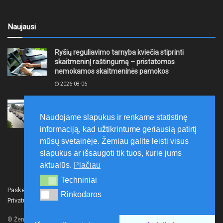
Naujausi
Ryšių reguliavimo tarnyba kviečia stiprinti
skaitmeninį raštingumą – pristatomos
nemokamos skaitmeninės pamokos
2026-08-06
Ernesto Galvanausko bulvaro atnaujinimas
Klaipėdoje juda į priekį
Naudojame slapukus ir renkame statistinę
2026-08-06
informaciją, kad užtikrintume geriausią patirtį
mūsų svetainėje. Žemiau galite leisti visus
slapukus ar išsaugoti tik tuos, kurie jums
aktualūs.
Plačiau
Techniniai
Techniniai
Paskelbk naujieną
Rašyti redakcijai
Reklama
Rinkodaros
Rinkodaros
Privatumo politika
Susisiekite
© Žemaitijos gidas.