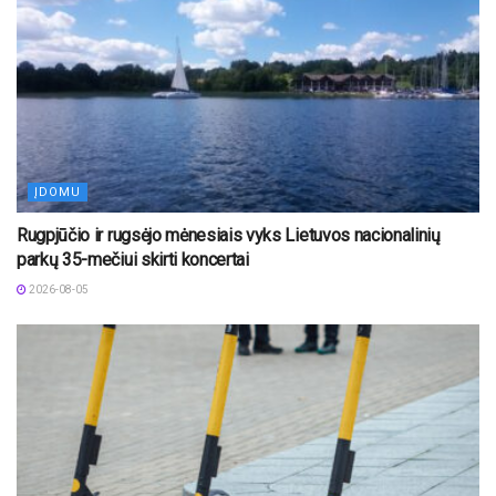
ĮDOMU
Rugpjūčio ir rugsėjo mėnesiais vyks Lietuvos nacionalinių
parkų 35-mečiui skirti koncertai
2026-08-05