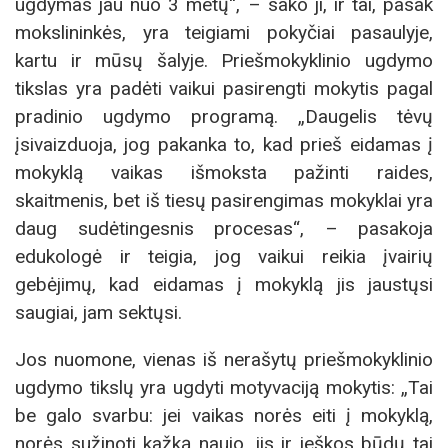
ugdymas jau nuo 3 metų“, – sako ji, ir tai, pasak
mokslininkės, yra teigiami pokyčiai pasaulyje,
kartu ir mūsų šalyje. Priešmokyklinio ugdymo
tikslas yra padėti vaikui pasirengti mokytis pagal
pradinio ugdymo programą. „Daugelis tėvų
įsivaizduoja, jog pakanka to, kad prieš eidamas į
mokyklą vaikas išmoksta pažinti raides,
skaitmenis, bet iš tiesų pasirengimas mokyklai yra
daug sudėtingesnis procesas“, – pasakoja
edukologė ir teigia, jog vaikui reikia įvairių
gebėjimų, kad eidamas į mokyklą jis jaustųsi
saugiai, jam sektųsi.
Jos nuomone, vienas iš nerašytų priešmokyklinio
ugdymo tikslų yra ugdyti motyvaciją mokytis: „Tai
be galo svarbu: jei vaikas norės eiti į mokyklą,
norės sužinoti kažką naujo, jis ir ieškos būdų tai