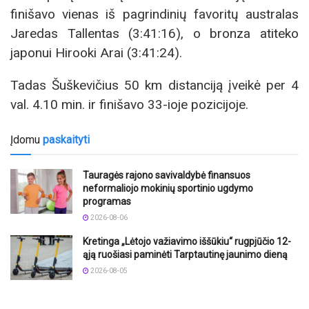
finišavo vienas iš pagrindinių favoritų australas
Jaredas Tallentas (3:41:16), o bronza atiteko
japonui Hirooki Arai (3:41:24).
Tadas Šuškevičius 50 km distanciją įveikė per 4
val. 4.10 min. ir finišavo 33-ioje pozicijoje.
Įdomu
paskaityti
Tauragės rajono savivaldybė finansuos
neformaliojo mokinių sportinio ugdymo
programas
2026-08-06
Kretinga „Lėtojo važiavimo iššūkiu“ rugpjūčio 12-
ąją ruošiasi paminėti Tarptautinę jaunimo dieną
2026-08-05