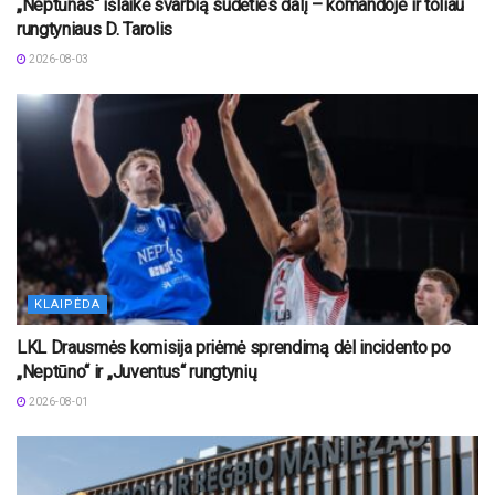
„Neptūnas“ išlaikė svarbią sudėties dalį – komandoje ir toliau
rungtyniaus D. Tarolis
2026-08-03
KLAIPĖDA
LKL Drausmės komisija priėmė sprendimą dėl incidento po
„Neptūno“ ir „Juventus“ rungtynių
2026-08-01