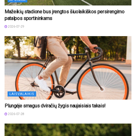
Mažeikių stadione bus įrengtos šiuolaikiškos persirengimo
patalpos sportininkams
2026-07-29
LAISVALAIKIS
Plungėje smagus dviračių žygis naujaisiais takais!
2026-07-28