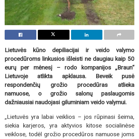
Lietuvės kūno depiliacijai ir veido valymo
procedūroms linkusios išleisti ne daugiau kaip 50
eurų per mėnesį – rodo kompanijos „Braun“
Lietuvoje atlikta apklausa. Beveik pusė
respondenčių grožio procedūras atlieka
namuose, o grožio salonų paslaugomis
dažniausiai naudojasi giluminiam veido valymui.
„Lietuvės yra labai veiklios – jos rūpinasi šeima,
siekia karjeros, yra aktyvios kitose socialinėse
veiklose, todėl grožio procedūros namuose joms