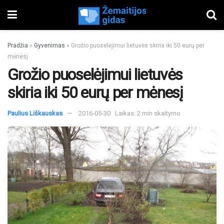
Pradžia
»
Gyvenimas
»
Grožio puoselėjimui lietuvės skiria iki 50 eurų per
mėnesį
Grožio puoselėjimui lietuvės
skiria iki 50 eurų per mėnesį
Paulius Liškauskas
2016-05-30
Laikas: 2 min skaitymo