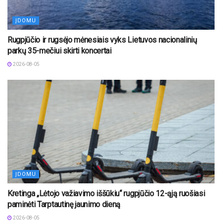
ĮDOMU
Rugpjūčio ir rugsėjo mėnesiais vyks Lietuvos nacionalinių
parkų 35-mečiui skirti koncertai
2026-08-05
ĮDOMU
Kretinga „Lėtojo važiavimo iššūkiu“ rugpjūčio 12-ąją ruošiasi
paminėti Tarptautinę jaunimo dieną
2026-08-05