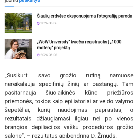
Įdomu
paskaityti
Šiaulių erdvėse eksponuojama fotografijų paroda
2026-08-06
„WoW University“ kviečia registruotis į „1000
moterų“ projektą
2026-08-06
„Susikurti savo grožio rutiną namuose
nereikalauja specifinių žinių ar pastangų. Tam
pasitarnauja šiuolaikinės kūno priežiūros
priemonės, tokios kaip epiliatoriai ar veido valymo
šepetėliai, kurių naudojimas paprastas, o
rezultatais džiaugiamasi ilgiau nei po vienos
brangios depiliacijos vašku procedūros grožio
salone“, – rezultatus apibendrina D. Žmuds.