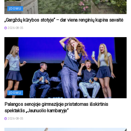
ĮDOMU
„Gargždų kūrybos stotyje“ – dar viena renginių kupina savaitė
2026-08-05
ĮDOMU
Palangos senojoje gimnazijoje pristatomas išskirtinis
spektaklis „Jaunuolio kambaryje“
2026-08-05