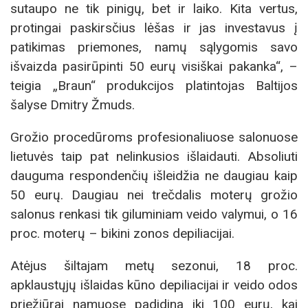
sutaupo ne tik pinigų, bet ir laiko. Kita vertus,
protingai paskirsčius lėšas ir jas investavus į
patikimas priemones, namų sąlygomis savo
išvaizda pasirūpinti 50 eurų visiškai pakanka“, –
teigia „Braun“ produkcijos platintojas Baltijos
šalyse Dmitry Žmuds.
Grožio procedūroms profesionaliuose salonuose
lietuvės taip pat nelinkusios išlaidauti. Absoliuti
dauguma respondenčių išleidžia ne daugiau kaip
50 eurų. Daugiau nei trečdalis moterų grožio
salonus renkasi tik giluminiam veido valymui, o 16
proc. moterų – bikini zonos depiliacijai.
Atėjus šiltajam metų sezonui, 18 proc.
apklaustųjų išlaidas kūno depiliacijai ir veido odos
priežiūrai namuose padidina iki 100 eurų, kai