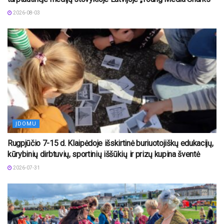
2026-08-03
ĮDOMU
Rugpjūčio 7-15 d. Klaipėdoje išskirtinė buriuotojiškų edukacijų,
kūrybinių dirbtuvių, sportinių iššūkių ir prizų kupina šventė
2026-07-31