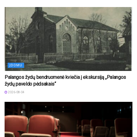
ĮDOMU
Palangos žydų bendruomenė kviečia į ekskursiją „Palangos
žydų paveldo pėdsakais“
2026-08-04