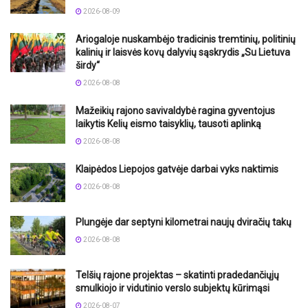
2026-08-09
Ariogaloje nuskambėjo tradicinis tremtinių, politinių
kalinių ir laisvės kovų dalyvių sąskrydis „Su Lietuva
širdy“
2026-08-08
Mažeikių rajono savivaldybė ragina gyventojus
laikytis Kelių eismo taisyklių, tausoti aplinką
2026-08-08
Klaipėdos Liepojos gatvėje darbai vyks naktimis
2026-08-08
Plungėje dar septyni kilometrai naujų dviračių takų
2026-08-08
Telšių rajone projektas – skatinti pradedančiųjų
smulkiojo ir vidutinio verslo subjektų kūrimąsi
2026-08-07