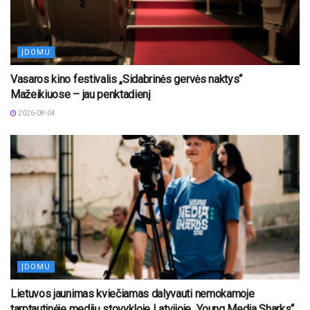
ĮDOMU
Vasaros kino festivalis „Sidabrinės gervės naktys“
Mažeikiuose – jau penktadienį
2026-08-04
ĮDOMU
Lietuvos jaunimas kviečiamas dalyvauti nemokamoje
tarptautinėje medijų stovykloje Latvijoje „Young Media Sharks“