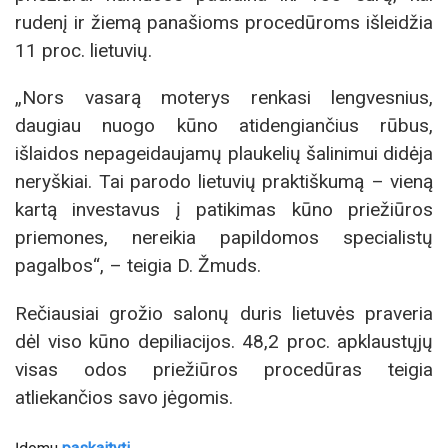
rudenį ir žiemą panašioms procedūroms išleidžia
11 proc. lietuvių.
„Nors vasarą moterys renkasi lengvesnius,
daugiau nuogo kūno atidengiančius rūbus,
išlaidos nepageidaujamų plaukelių šalinimui didėja
neryškiai. Tai parodo lietuvių praktiškumą – vieną
kartą investavus į patikimas kūno priežiūros
priemones, nereikia papildomos specialistų
pagalbos“, – teigia D. Žmuds.
Rečiausiai grožio salonų duris lietuvės praveria
dėl viso kūno depiliacijos. 48,2 proc. apklaustųjų
visas odos priežiūros procedūras teigia
atliekančios savo jėgomis.