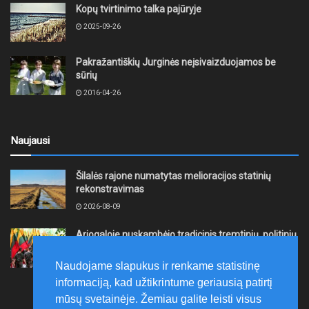
Kopų tvirtinimo talka pajūryje
2025-09-26
Pakražantiškių Jurginės neįsivaizduojamos be
sūrių
2016-04-26
Naujausi
Šilalės rajone numatytas melioracijos statinių
rekonstravimas
2026-08-09
Ariogaloje nuskambėjo tradicinis tremtinių, politinių
kalinių ir laisvės kovų dalyvių sąskrydis „Su Lietuva
širdy“
Naudojame slapukus ir renkame statistinę
2026-08-08
informaciją, kad užtikrintume geriausią patirtį
mūsų svetainėje. Žemiau galite leisti visus