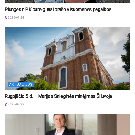
Plungės r. PK pareigūnai prašo visuomenės pagalbos
2026-07-24
AKTUALIJOS
Rugpjūčio 5 d. – Marijos Snieginės minėjimas Šiluvoje
2026-07-22