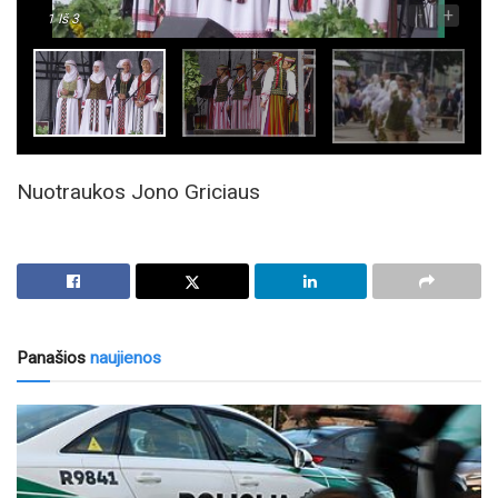
-
+
1
Iš 3
Nuotraukos Jono Griciaus
Panašios
naujienos