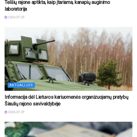
Telšių rajone aptikta, kaip įtariama, kanapių auginimo
laboratorija
2026-07-29
AKTUALIJOS
Informacija dėl Lietuvos kariuomenės organizuojamų pratybų
Šiaulių rajono savivaldybėje
2026-07-29