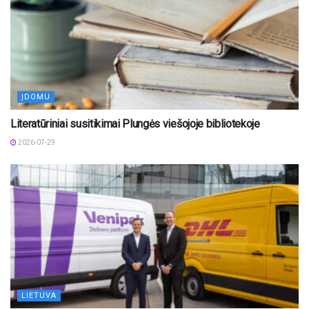
ĮDOMU
Literatūriniai susitikimai Plungės viešojoje bibliotekoje
2026-07-29
LIETUVA