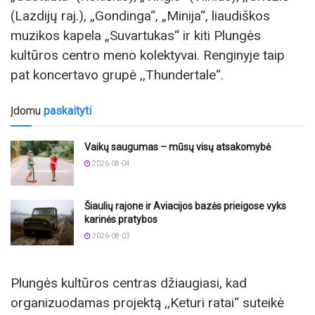
(Lazdijų raj.), „Gondinga“, „Minija“, liaudiškos
muzikos kapela „Suvartukas“ ir kiti Plungės
kultūros centro meno kolektyvai. Renginyje taip
pat koncertavo grupė ,,Thundertale“.
Įdomu
paskaityti
Vaikų saugumas – mūsų visų atsakomybė
2026-08-04
Šiaulių rajone ir Aviacijos bazės prieigose vyks
karinės pratybos
2026-08-03
Plungės kultūros centras džiaugiasi, kad
organizuodamas projektą ,,Keturi ratai“ suteikė