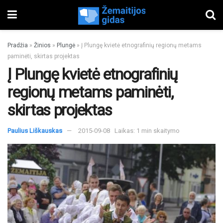
Pradžia
»
Žinios
»
Plungė
»
Į Plungę kvietė etnografinių regionų metams
paminėti, skirtas projektas
Į Plungę kvietė etnografinių
regionų metams paminėti,
skirtas projektas
Paulius Liškauskas
2015-09-08
Laikas: 1 min skaitymo