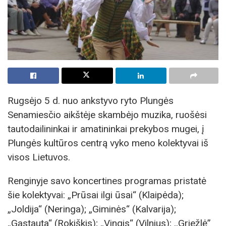
Rugsėjo 5 d. nuo ankstyvo ryto Plungės
Senamiesčio aikštėje skambėjo muzika, ruošėsi
tautodailininkai ir amatininkai prekybos mugei, į
Plungės kultūros centrą vyko meno kolektyvai iš
visos Lietuvos.
Renginyje savo koncertines programas pristatė
šie kolektyvai: „Prūsai ilgi ūsai“ (Klaipėda);
„Joldija“ (Neringa); „Giminės“ (Kalvarija);
„Gastauta“ (Rokiškis); „Vingis“ (Vilnius); ,,Griežlė”