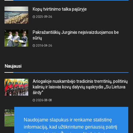
Kopų tvirtinimo talka pajūryje
2025-09-26
Pakražantiškių Jurginės neįsivaizduojamos be
sūrių
2016-04-26
Naujausi
Ariogaloje nuskambėjo tradicinis tremtinių, politinių
kalinių ir laisvės kovų dalyvių sąskrydis „Su Lietuva
širdy“
2026-08-08
Mažeikių rajono savivaldybė ragina gyventojus
laikytis Kelių eismo taisyklių, tausoti aplinką
Naudojame slapukus ir renkame statistinę
2026-08-08
informaciją, kad užtikrintume geriausią patirtį