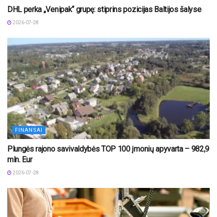
DHL perka „Venipak“ grupę: stiprins pozicijas Baltijos šalyse
2026-07-28
FINANSAI
Plungės rajono savivaldybės TOP 100 įmonių apyvarta – 982,9
mln. Eur
2026-07-28