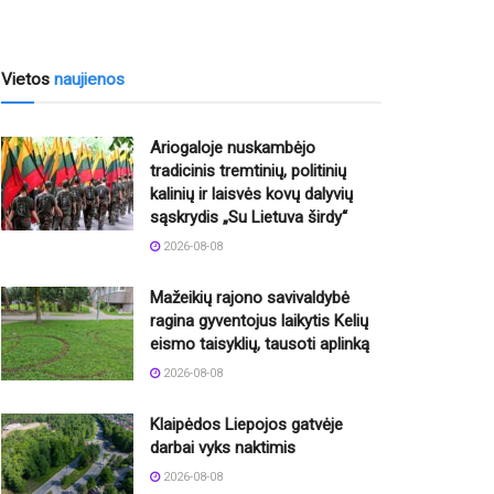
Vietos
naujienos
Ariogaloje nuskambėjo
tradicinis tremtinių, politinių
kalinių ir laisvės kovų dalyvių
sąskrydis „Su Lietuva širdy“
2026-08-08
Mažeikių rajono savivaldybė
ragina gyventojus laikytis Kelių
eismo taisyklių, tausoti aplinką
2026-08-08
Klaipėdos Liepojos gatvėje
darbai vyks naktimis
2026-08-08