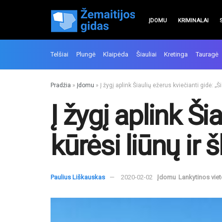
ĮDOMU
KRIMINALAI
Telšiai
Plungė
Klaipėda
Šiauliai
Kretinga
Tauragė
Pradžia
»
Įdomu
»
Į žygį aplink Šiaulių ežerus kviečianti gidė: „Š
Į žygį aplink Ši
kūrėsi liūnų ir 
Paulius Liškauskas
2020-02-02
Įdomu
Lankytinos vie