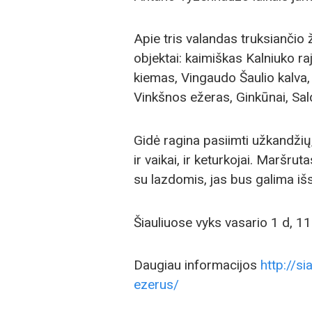
Apie tris valandas truksiančio 
objektai: kaimiškas Kalniuko raj
kiemas, Vingaudo Šaulio kalva,
Vinkšnos ežeras, Ginkūnai, Sal
Gidė ragina pasiimti užkandžių,
ir vaikai, ir keturkojai. Maršrut
su lazdomis, jas bus galima išs
Šiauliuose vyks vasario 1 d, 11 
Daugiau informacijos
http://si
ezerus/