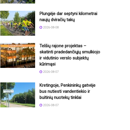
Plungėje dar septyni kilometrai
naujų dviračių takų
2026-08-08
Telšių rajone projektas –
skatinti pradedančiųjų smulkiojo
ir vidutinio verslo subjektų
kūrimąsi
2026-08-07
Kretingoje, Penkininkų gatvėje
bus nutiesti vandentiekio ir
buitinių nuotekų tinklai
2026-08-07