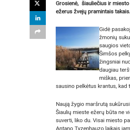
Grosienė, šiauliečius ir miesto
ežerus žvejų pramintais takais
Gidė pasakoj
žmonių suku
saugios vieto
Šimšos pelky
žingsniai nu
daugiau terš
miškas, prie
sausino pelkėtus krantus, kad ti
Naują žygio maršrutą sukūrusi 
Šiaulių mieste ežerų būta ne vi
suverti, liko du. Visai miesto 
Antano Tyzenhauzo laikais jam 