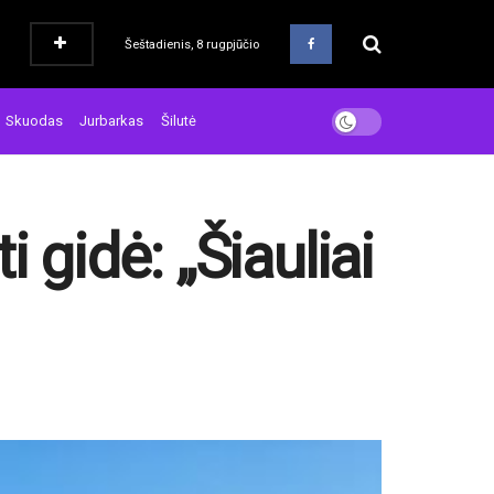
Šeštadienis, 8 rugpjūčio
Skuodas
Jurbarkas
Šilutė
i gidė: „Šiauliai