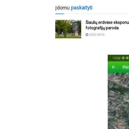
Įdomu
paskaityti
Šiaulių erdvėse ekspon
fotografijų paroda
2026-08-06