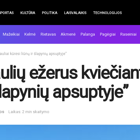
SPORTAS
KULTŪRA
POLITIKA
LAISVALAIKIS
TECHNOLOGIJOS
Mažeikiai
Kelmė
Rietavas
Akmenė
Palanga
Pagėgiai
Raseiniai
iauliai kūrėsi liūnų ir šlapynių apsuptyje”
aulių ežerus kviečiant
šlapynių apsuptyje”
tos
Laikas: 2 min skaitymo