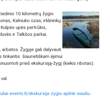
žiedinio 10 kilometrų žygio
onas, Kalniuko ozas, irklininkų
 Kulpės upės pertrūkis,
duvės ir Talkšos parkai.
 arbatos. Žygyje gali dalyvauti
as tinkantis šiaurietiškam ėjimui
inuomoti prieš ekskursiją-žygį (kiekis ribotas).
val.
auliai-events.lt/ekskursija-zygis-aplink-siauliu-