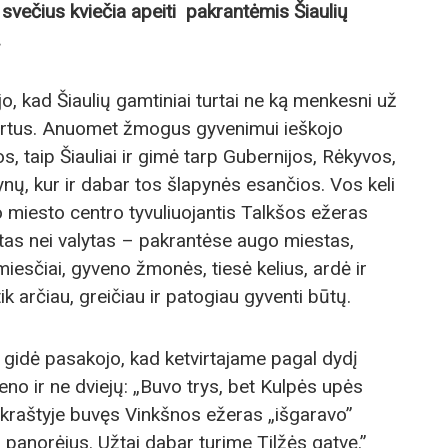
 svečius kviečia apeiti pakrantėmis Šiaulių
.
o, kad Šiaulių gamtiniai turtai ne ką menkesni už
rtus. Anuomet žmogus gyvenimui ieškojo
s, taip Šiauliai ir gimė tarp Gubernijos, Rėkyvos,
nų, kur ir dabar tos šlapynės esančios. Vos keli
o miesto centro tyvuliuojantis Talkšos ežeras
tas nei valytas – pakrantėse augo miestas,
miesčiai, gyveno žmonės, tiesė kelius, ardė ir
k arčiau, greičiau ir patogiau gyventi būtų.
gidė pasakojo, kad ketvirtajame pagal dydį
eno ir ne dviejų: „Buvo trys, bet Kulpės upės
pakraštyje buvęs Vinkšnos ežeras „išgaravo”
panorėjus. Užtai dabar turime Tilžės gatvę.”