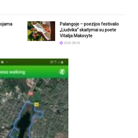
uojama
Palangoje – poezijos festivalio
„Liudvika“ skaitymai su poete
Vitalija Maksvyte
2026-08-06