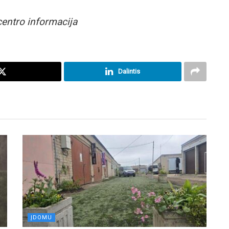
centro informacija
Dalintis
ĮDOMU