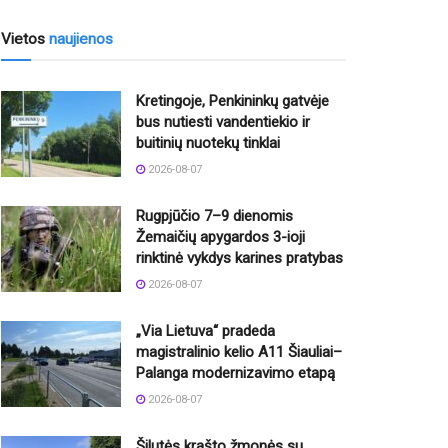
Vietos
naujienos
Kretingoje, Penkininkų gatvėje
bus nutiesti vandentiekio ir
buitinių nuotekų tinklai
2026-08-07
Rugpjūčio 7–9 dienomis
Žemaičių apygardos 3-ioji
rinktinė vykdys karines pratybas
2026-08-07
„Via Lietuva“ pradeda
magistralinio kelio A11 Šiauliai–
Palanga modernizavimo etapą
2026-08-07
Šilutės krašto žmonės su