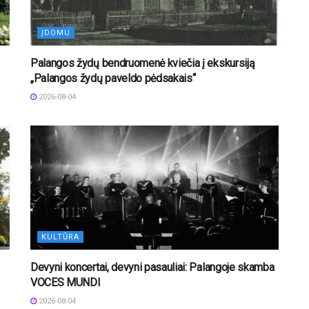
ĮDOMU
Palangos žydų bendruomenė kviečia į ekskursiją
„Palangos žydų paveldo pėdsakais“
2026-08-04
KULTŪRA
Devyni koncertai, devyni pasauliai: Palangoje skamba
VOCES MUNDI
2026-08-04