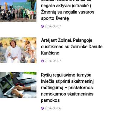
negalia aktyviai įsitraukė į
Žmonių su negalia vasaros
sporto šventę
2026-08-07
Artėjant Žolinei, Palangoje
susitikimas su žolininke Danute
Kunčiene
2026-08-07
Ryšių reguliavimo tarnyba
kviečia stiprinti skaitmeninį
raštingumą – pristatomos
nemokamos skaitmeninės
pamokos
2026-08-06