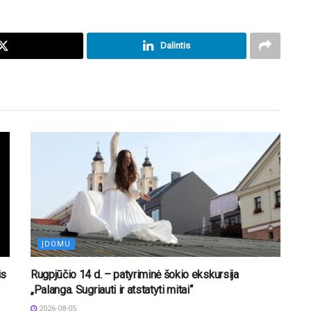
Dalintis
ĮDOMU
is
Rugpjūčio 14 d. – patyriminė šokio ekskursija
„Palanga. Sugriauti ir atstatyti mitai“
2026-08-05