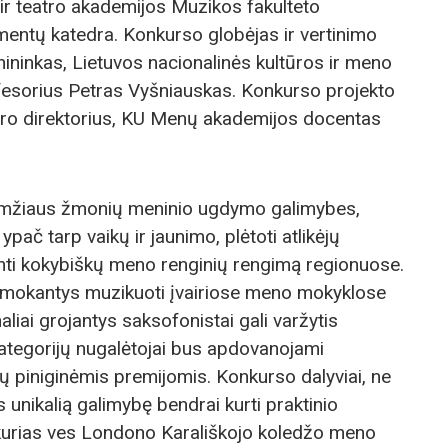
ir teatro akademijos Muzikos fakulteto
entų katedra. Konkurso globėjas ir vertinimo
ininkas, Lietuvos nacionalinės kultūros ir meno
esorius Petras Vyšniauskas. Konkurso projekto
tro direktorius, KU Menų akademijos docentas
 amžiaus žmonių meninio ugdymo galimybes,
pač tarp vaikų ir jaunimo, plėtoti atlikėjų
nti kokybiškų meno renginių rengimą regionuose.
besimokantys muzikuoti įvairiose meno mokyklose
aliai grojantys saksofonistai gali varžytis
kategorijų nugalėtojai bus apdovanojami
ų piniginėmis premijomis. Konkurso dalyviai, ne
s unikalią galimybę bendrai kurti praktinio
 kurias ves Londono Karališkojo koledžo meno