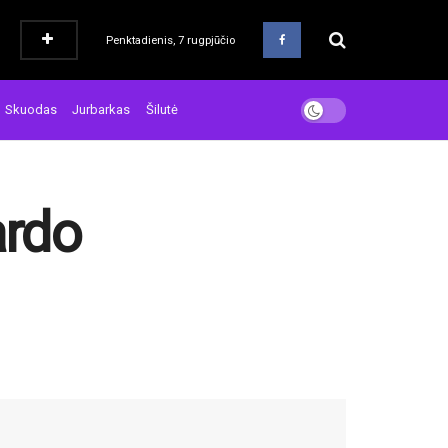
Penktadienis, 7 rugpjūčio
Skuodas
Jurbarkas
Šilutė
ardo