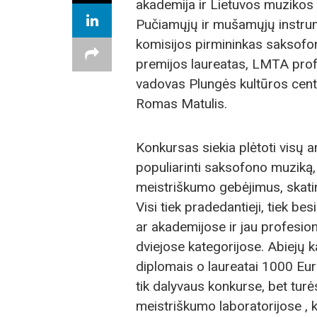
akademija ir Lietuvos muzikos 
Pučiamųjų ir mušamųjų instrum
komisijos pirmininkas saksofon
premijos laureatas, LMTA prof
vadovas Plungės kultūros cen
Romas Matulis.
Konkursas siekia plėtoti visų
populiarinti saksofono muziką, y
meistriškumo gebėjimus, skati
Visi tiek pradedantieji, tiek 
ar akademijose ir jau profesion
dviejose kategorijose. Abiejų 
diplomais o laureatai 1000 Eur
tik dalyvaus konkurse, bet turė
meistriškumo laboratorijose ,