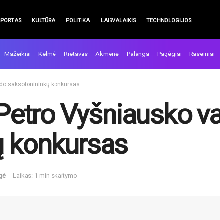
SPORTAS
KULTŪRA
POLITIKA
LAISVALAIKIS
TECHNOLOGIJOS
Mažeikiai
Kelmė
Rietavas
Akmenė
Palanga
Pagėgiai
Raseiniai
ardo saksofonininkų konkursas
 Petro Vyšniausko v
ų konkursas
gė
Laikas: 1 min skaitymo