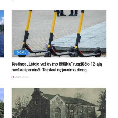
ĮDOMU
Kretinga „Lėtojo važiavimo iššūkiu“ rugpjūčio 12-ąją
ruošiasi paminėti Tarptautinę jaunimo dieną
2026-08-05