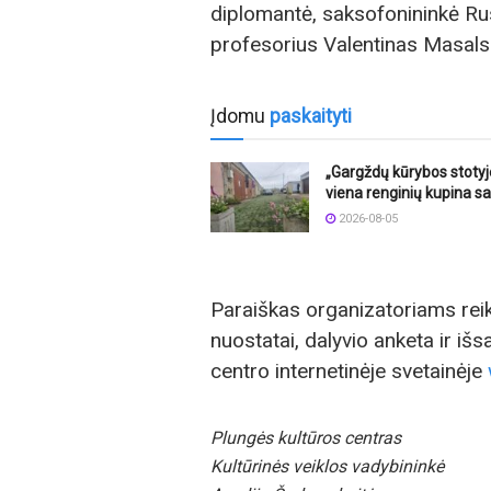
diplomantė, saksofonininkė Rusn
profesorius Valentinas Masals
Įdomu
paskaityti
„Gargždų kūrybos stotyj
viena renginių kupina sa
2026-08-05
Paraiškas organizatoriams reik
nuostatai, dalyvio anketa ir i
centro internetinėje svetainėje
Plungės kultūros centras
Kultūrinės veiklos vadybininkė