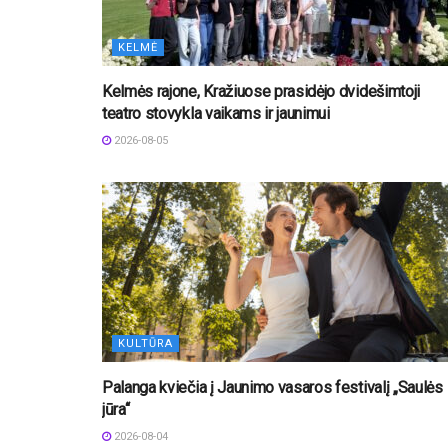
KELMĖ
Kelmės rajone, Kražiuose prasidėjo dvidešimtoji
teatro stovykla vaikams ir jaunimui
2026-08-05
KULTŪRA
Palanga kviečia į Jaunimo vasaros festivalį „Saulės
jūra“
2026-08-04