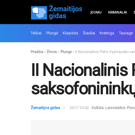
ĮDOMU
KRIMINALAI
Telšiai
Plungė
Klaipėda
Šiauliai
Kretinga
Tauragė
Pradžia
»
Žinios
»
Plungė
»
II Nacionalinis Petro Vyšniausko v
II Nacionalinis
saksofoninink
Žemaitijos gidas
2017-10-02
Kultūra
Laisvalaikis
Plun