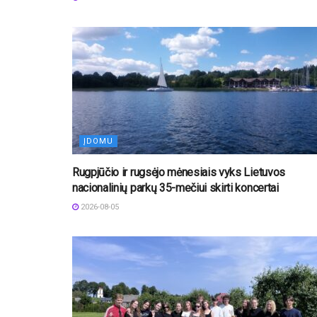
ĮDOMU
Rugpjūčio ir rugsėjo mėnesiais vyks Lietuvos
nacionalinių parkų 35-mečiui skirti koncertai
2026-08-05