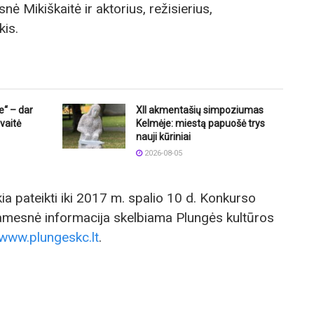
ė Mikiškaitė ir aktorius, režisierius,
kis.
e“ – dar
XII akmentašių simpoziumas
vaitė
Kelmėje: miestą papuošė trys
nauji kūriniai
2026-08-05
ia pateikti iki 2017 m. spalio 10 d. Konkurso
šsamesnė informacija skelbiama Plungės kultūros
www.plungeskc.lt
.