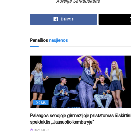
Aurelija Šarkauskaitė
Dalintis
Panašios
naujienos
ĮDOMU
Palangos senojoje gimnazijoje pristatomas išskirtin
spektaklis „Jaunuolio kambaryje“
2026-08-05