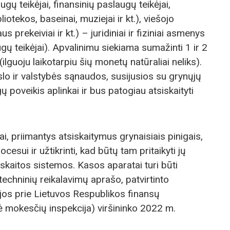
ugų teikėjai, finansinių paslaugų teikėjai,
iotekos, baseinai, muziejai ir kt.), viešojo
 prekeiviai ir kt.) – juridiniai ir fiziniai asmenys
ugų teikėjai). Apvalinimu siekiama sumažinti 1 ir 2
guoju laikotarpiu šių monetų natūraliai neliks).
lo ir valstybės sąnaudos, susijusios su grynųjų
ų poveikis aplinkai ir bus patogiau atsiskaityti
ai, priimantys atsiskaitymus grynaisiais pinigais,
cesui ir užtikrinti, kad būtų tam pritaikyti jų
skaitos sistemos. Kasos aparatai turi būti
techninių reikalavimų aprašo, patvirtinto
jos prie Lietuvos Respublikos finansų
nė mokesčių inspekcija) viršininko 2022 m.