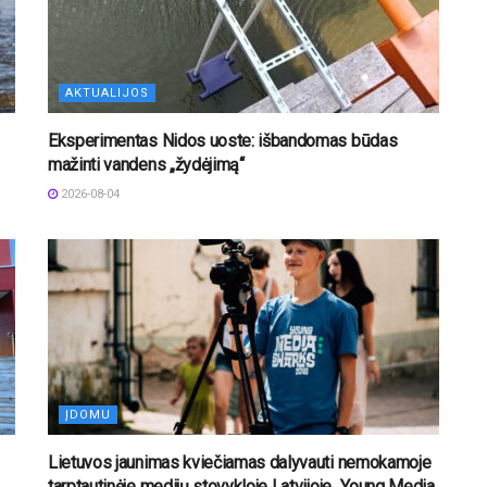
AKTUALIJOS
Eksperimentas Nidos uoste: išbandomas būdas
mažinti vandens „žydėjimą“
2026-08-04
ĮDOMU
Lietuvos jaunimas kviečiamas dalyvauti nemokamoje
tarptautinėje medijų stovykloje Latvijoje „Young Media