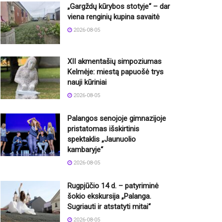
„Gargždų kūrybos stotyje“ – dar
viena renginių kupina savaitė
2026-08-05
XII akmentašių simpoziumas
Kelmėje: miestą papuošė trys
nauji kūriniai
2026-08-05
Palangos senojoje gimnazijoje
pristatomas išskirtinis
spektaklis „Jaunuolio
kambaryje“
2026-08-05
Rugpjūčio 14 d. – patyriminė
šokio ekskursija „Palanga.
Sugriauti ir atstatyti mitai“
2026-08-05