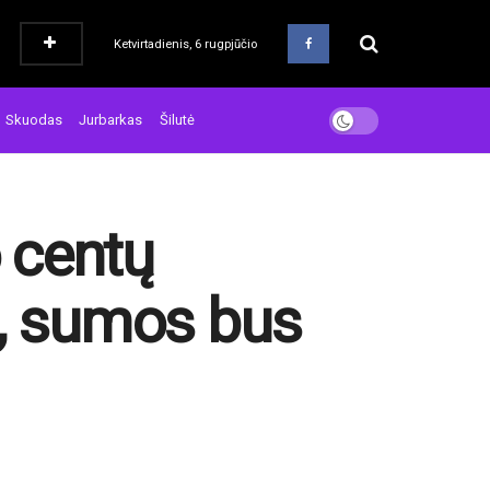
Ketvirtadienis, 6 rugpjūčio
Skuodas
Jurbarkas
Šilutė
o centų
s, sumos bus