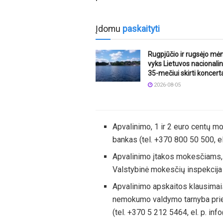
Įdomu
paskaityti
Rugpjūčio ir rugsėjo mė
vyks Lietuvos nacionalin
35-mečiui skirti koncert
2026-08-05
Apvalinimo, 1 ir 2 euro centų m
bankas (tel. +370 800 50 500, el.
Apvalinimo įtakos mokesčiams, 
Valstybinė mokesčių inspekcija
Apvalinimo apskaitos klausimais 
nemokumo valdymo tarnyba prie 
(tel. +370 5 212 5464, el. p. info