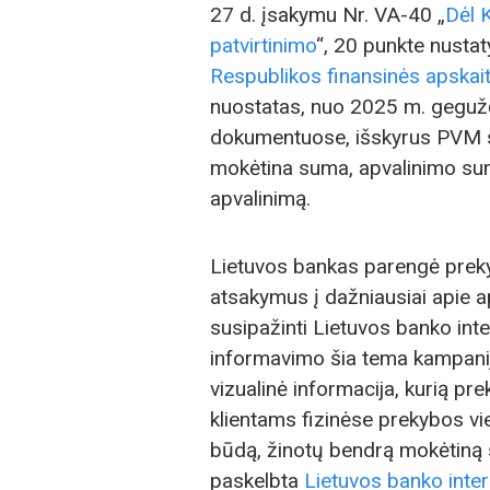
27 d. įsakymu Nr. VA-40 „
Dėl 
patvirtinimo
“, 20 punkte nusta
Respublikos finansinės apskai
nuostatas, nuo 2025 m. gegužės
dokumentuose, išskyrus PVM s
mokėtina suma, apvalinimo sum
apvalinimą.
Lietuvos bankas parengė preky
atsakymus į dažniausiai apie 
susipažinti Lietuvos banko int
informavimo šia tema kampanij
vizualinė informacija, kurią pre
klientams fizinėse prekybos vi
būdą, žinotų bendrą mokėtiną s
paskelbta
Lietuvos banko inter