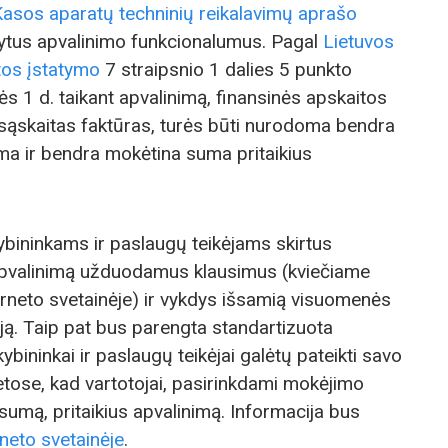
Kasos aparatų techninių reikalavimų aprašo
tytus apvalinimo funkcionalumus. Pagal
Lietuvos
tos įstatymo
7 straipsnio 1 dalies 5 punkto
 1 d. taikant apvalinimą, finansinės apskaitos
ąskaitas faktūras, turės būti nurodoma bendra
a ir bendra mokėtina suma pritaikius
bininkams ir paslaugų teikėjams skirtus
apvalinimą užduodamus klausimus (kviečiame
erneto svetainėje) ir vykdys išsamią visuomenės
ą. Taip pat bus parengta standartizuota
kybininkai ir paslaugų teikėjai galėtų pateikti savo
etose, kad vartotojai, pasirinkdami mokėjimo
umą, pritaikius apvalinimą. Informacija bus
neto svetainėje
.