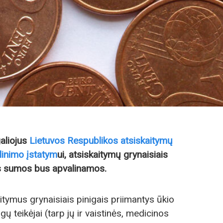
aliojus
Lietuvos Respublikos atsiskaitymų
linimo įstatym
ui, atsiskaitymų grynaisiais
as sumos bus apvalinamos.
aitymus grynaisiais pinigais priimantys ūkio
gų teikėjai (tarp jų ir vaistinės, medicinos