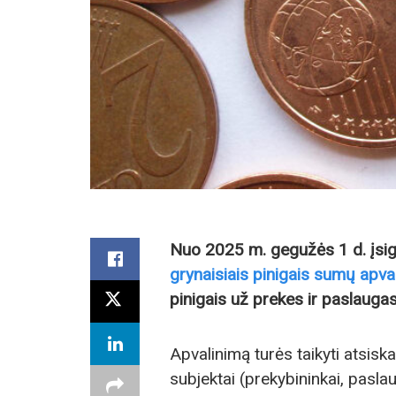
Nuo 2025 m. gegužės 1 d. įsig
grynaisiais pinigais sumų apva
pinigais už prekes ir paslaug
Apvalinimą turės taikyti atsisk
subjektai (prekybininkai, paslau