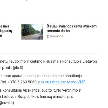
nesiais
Šiaulių–Palangos kelyje atliekami
ių parkų
remonto darbai
ai
2026-08-05
onetų naudojimo ir keitimo klausimais konsultuoja Lietuvos
 p. info@lb.lt).
kasos aparatų naudojimo klausimais konsultuoja
 (tel. +370 5 260 5060,
paklausimas per Mano VMI
).
konsultuoja Apskaitos, audito, turto vertinimo ir
Lietuvos Respublikos finansų ministerijos
@avnt.lt).