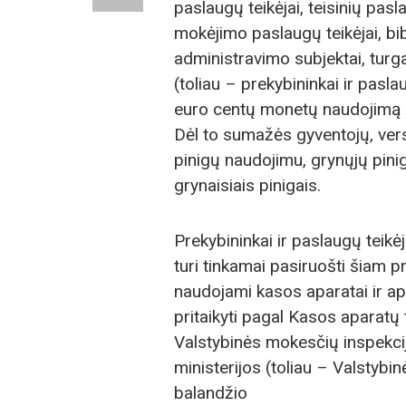
paslaugų teikėjai, teisinių pasla
mokėjimo paslaugų teikėjai, bibl
administravimo subjektai, turgaus
(toliau – prekybininkai ir pasla
euro centų monetų naudojimą (il
Dėl to sumažės gyventojų, vers
pinigų naudojimu, grynųjų pinig
grynaisiais pinigais.
Prekybininkai ir paslaugų teikėj
turi tinkamai pasiruošti šiam pro
naudojami kasos aparatai ir ap
pritaikyti pagal Kasos aparatų 
Valstybinės mokesčių inspekci
ministerijos (toliau – Valstybi
balandžio