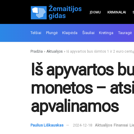
ĮDOMU
KRIMINALAI
Telšiai
Plungė
Klaipėda
Šiauliai
Kretinga
Tauragė
Pradžia
»
Aktualijos
»
Iš apyvartos bus išimtos 1 ir 2 euro cen
Iš apyvartos bu
monetos – atsi
apvalinamos
Paulius Liškauskas
2024-12-18
Aktualijos
Finansai
Li