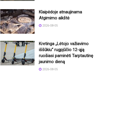
Klaipėdoje atnaujinama
Atgimimo aikštė
2026-08-05
Kretinga „Lėtojo važiavimo
iššūkiu“ rugpjūčio 12-ąją
ruošiasi paminėti Tarptautinę
jaunimo dieną
2026-08-05