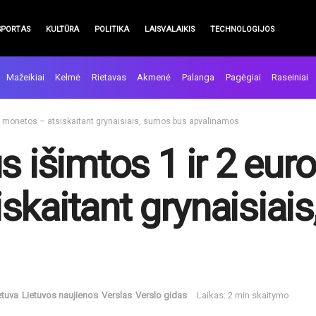
SPORTAS
KULTŪRA
POLITIKA
LAISVALAIKIS
TECHNOLOGIJOS
Mažeikiai
Kelmė
Rietavas
Akmenė
Palanga
Pagėgiai
Raseiniai
tų monetos – atsiskaitant grynaisiais, sumos bus apvalinamos
s išimtos 1 ir 2 eur
skaitant grynaisiai
etuva
Lietuvos naujienos
Verslas
Verslo gidas
Laikas: 2 min skaitymo