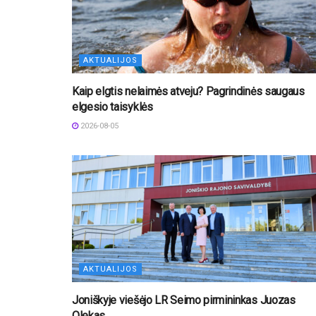
AKTUALIJOS
Kaip elgtis nelaimės atveju? Pagrindinės saugaus
elgesio taisyklės
2026-08-05
AKTUALIJOS
Joniškyje viešėjo LR Seimo pirmininkas Juozas
Olekas