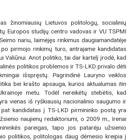
s žinomiausių Lietuvos politologų, socialinių
tų Europos studijų centro vadovas ir VU TSPMI
 Seimo nariu, laimėjęs rinkimus daugiamandatėje
 po pirmojo rinkimų turo, antrajame kandidatas
 Valiūnui. Anot politiko, tai dar kartelį įrodė, kad
alinės politikos problemos ir TS-LKD privalo dėti
kmingai išspręstų. Pagrindinė Lauryno veiklos
itika bei krašto apsauga, kurios aktualumas itin
Ukrainoje metu. Todėl nereikėtų stebėtis, kad
ra vienas iš ryškiausių nacionalinio saugumo ir
 pat kandidatas į TS-LKD pirmininko postą yra
žsienio naujienų redaktoriumi, o 2009 m., Irenai
mininkės pareigas, tapo jos patarėju užsienio
nio politikos, politologas daug dėmesio kreipia į