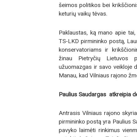
šeimos politikos bei krikščioni
keturių vaikų tėvas.
Paklaustas, ką mano apie tai, 
TS-LKD pirmininko postą, Laur
konservatoriams ir krikščio
žinau Pietryčių Lietuvos p
užuomazgas ir savo veikloje 
Manau, kad Vilniaus rajono žmon
Paulius Saudargas atkreipia dė
Antrasis Vilniaus rajono skyri
pirmininko postą yra Paulius S
pavyko laimėti rinkimus vienm