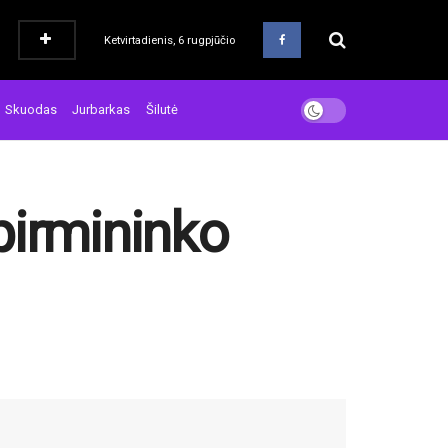
Ketvirtadienis, 6 rugpjūčio
Skuodas
Jurbarkas
Šilutė
 pirmininko