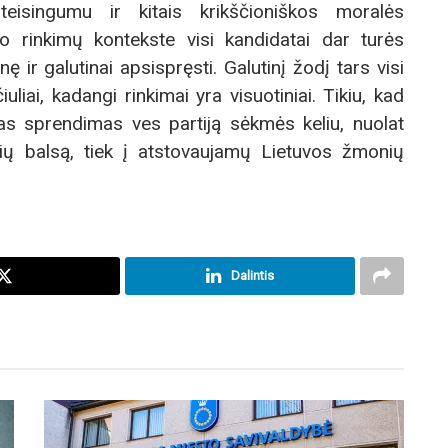
 teisingumu ir kitais krikščioniškos moralės
ko rinkimų kontekste visi kandidatai dar turės
ir galutinai apsispręsti. Galutinį žodį tars visi
iuliai, kadangi rinkimai yra visuotiniai. Tikiu, kad
s sprendimas ves partiją sėkmės keliu, nuolat
rių balsą, tiek į atstovaujamų Lietuvos žmonių
Dalintis