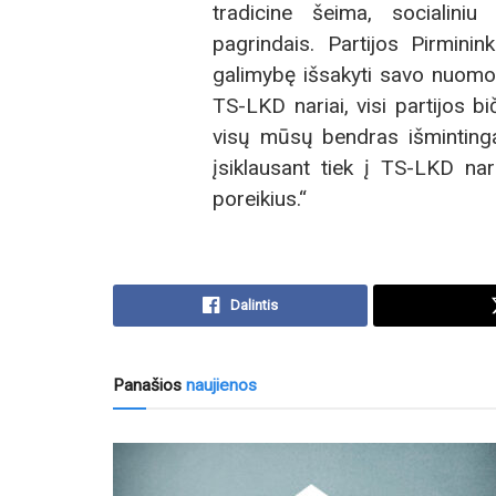
tradicine šeima, socialiniu
pagrindais. Partijos Pirminin
galimybę išsakyti savo nuomonę 
TS-LKD nariai, visi partijos bič
visų mūsų bendras išmintinga
įsiklausant tiek į TS-LKD na
poreikius.“
Dalintis
Panašios
naujienos