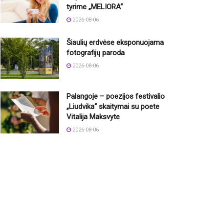
tyrime „MELIORA“
2026-08-06
Šiaulių erdvėse eksponuojama
fotografijų paroda
2026-08-06
Palangoje – poezijos festivalio
„Liudvika“ skaitymai su poete
Vitalija Maksvyte
2026-08-06