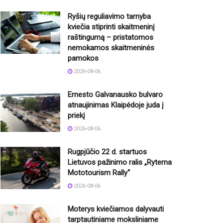
Ryšių reguliavimo tarnyba
kviečia stiprinti skaitmeninį
raštingumą – pristatomos
nemokamos skaitmeninės
pamokos
2026-08-06
Ernesto Galvanausko bulvaro
atnaujinimas Klaipėdoje juda į
priekį
2026-08-06
Rugpjūčio 22 d. startuos
Lietuvos pažinimo ralis „Ryterna
Mototourism Rally“
2026-08-06
Moterys kviečiamos dalyvauti
tarptautiniame moksliniame