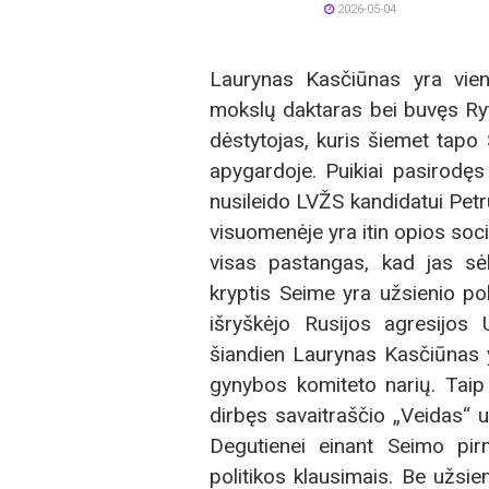
2026-05-04
Laurynas Kasčiūnas yra viena
mokslų daktaras bei buvęs Ry
dėstytojas, kuris šiemet tapo
apygardoje. Puikiai pasirodęs
nusileido LVŽS kandidatui Petrui
visuomenėje yra itin opios soci
visas pastangas, kad jas sė
kryptis Seime yra užsienio pol
išryškėjo Rusijos agresijos 
šiandien Laurynas Kasčiūnas y
gynybos komiteto narių. Taip
dirbęs savaitraščio „Veidas“ u
Degutienei einant Seimo pir
politikos klausimais. Be užsie