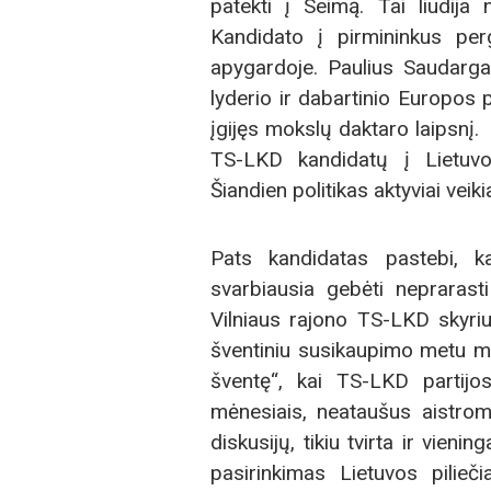
patekti į Seimą. Tai liudija
Kandidato į pirmininkus per
apygardoje. Paulius Saudarg
lyderio ir dabartinio Europos 
įgijęs mokslų daktaro laipsnį
TS-LKD kandidatų į Lietuvo
Šiandien politikas aktyviai vei
Pats kandidatas pastebi, k
svarbiausia gebėti neprarasti
Vilniaus rajono TS-LKD skyriui
šventiniu susikaupimo metu mu
šventę“, kai TS-LKD partijos
mėnesiais, neataušus aistrom
diskusijų, tikiu tvirta ir vieni
pasirinkimas Lietuvos piliečia