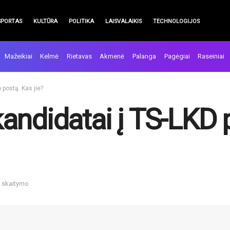
SPORTAS
KULTŪRA
POLITIKA
LAISVALAIKIS
TECHNOLOGIJOS
Mažeikiai
Kelmė
Rietavas
Akmenė
Palanga
Pagėgiai
Raseiniai
o postą. Kas jie?
i kandidatai į TS-LKD
n skaitymo