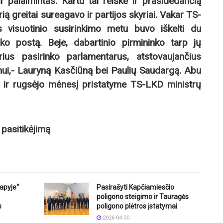
r palaimintas. Kartu tai reiškė ir prasidedančią
rią greitai sureagavo ir partijos skyriai. Vakar TS-
s visuotinio susirinkimo metu buvo iškelti du
nko postą. Beje, dabartinio pirmininko tarp jų
rius pasirinko parlamentarus, atstovaujančius
rnui,- Lauryną Kasčiūną bei Paulių Saudargą. Abu
i ir rugsėjo mėnesį pristatyme TS-LKD ministrų
pasitikėjimą
lapyje“
Pasirašyti Kapčiamiesčio
poligono steigimo ir Tauragės
s
poligono plėtros įstatymai
2026-04-30