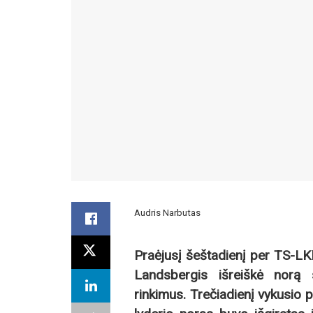
Audris Narbutas
Praėjusį šeštadienį per TS-LK
Landsbergis išreiškė norą s
rinkimus. Trečiadienį vykusio