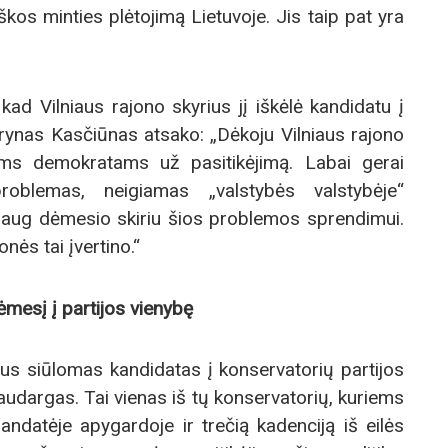
škos minties plėtojimą Lietuvoje. Jis taip pat yra
kad Vilniaus rajono skyrius jį iškėlė kandidatu į
ynas Kasčiūnas atsako: „Dėkoju Vilniaus rajono
nims demokratams už pasitikėjimą. Labai gerai
roblemas, neigiamas „valstybės valstybėje“
daug dėmesio skiriu šios problemos sprendimui.
ės tai įvertino.“
mesį į partijos vienybę
aus siūlomas kandidatas į konservatorių partijos
audargas. Tai vienas iš tų konservatorių, kuriems
andatėje apygardoje ir trečią kadenciją iš eilės