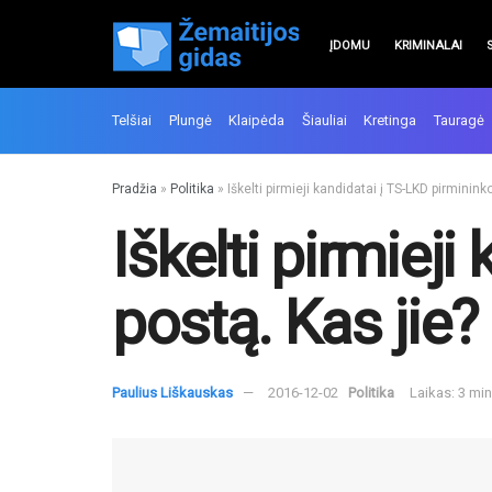
ĮDOMU
KRIMINALAI
Telšiai
Plungė
Klaipėda
Šiauliai
Kretinga
Tauragė
Pradžia
»
Politika
»
Iškelti pirmieji kandidatai į TS-LKD pirminink
Iškelti pirmiej
postą. Kas jie?
Paulius Liškauskas
2016-12-02
Politika
Laikas: 3 mi