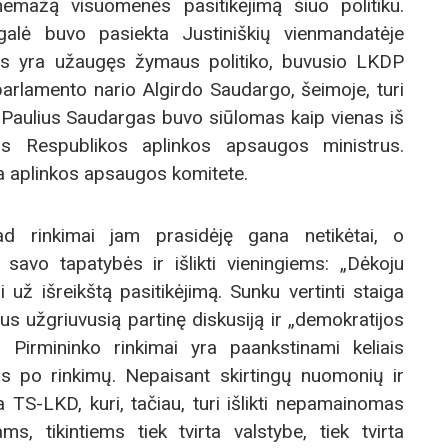
 nemažą visuomenės pasitikėjimą šiuo politiku.
galė buvo pasiekta Justiniškių vienmandatėje
as yra užaugęs žymaus politiko, buvusio LKDP
parlamento nario Algirdo Saudargo, šeimoje, turi
. Paulius Saudargas buvo siūlomas kaip vienas iš
s Respublikos aplinkos apsaugos ministrus.
kia aplinkos apsaugos komitete.
ad rinkimai jam prasidėję gana netikėtai, o
 savo tapatybės ir išlikti vieningiems: „Dėkoju
 už išreikštą pasitikėjimą. Sunku vertinti staiga
s užgriuvusią partinę diskusiją ir „demokratijos
 Pirmininko rinkimai yra paankstinami keliais
s po rinkimų. Nepaisant skirtingų nuomonių ir
nga TS-LKD, kuri, tačiau, turi išlikti nepamainomas
ms, tikintiems tiek tvirta valstybe, tiek tvirta