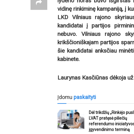
lyderio noras buvo išgirstas i
vidinę rinkiminę kampaniją, į ku
LKD Vilniaus rajono skyriau
kandidatai į partijos pirmini
nebuvo. Vilniaus rajono sky
krikščioniškajam partijos spa
šie kandidatai anksčiau minėt
kabinete.
Laurynas Kasčiūnas dėkoja už 
Įdomu
paskaityti
Dėl trikdžių „Rinkėjo pus
LVAT pratęsė piliečių
referendumo iniciatyvo
įgyvendinimo terminą