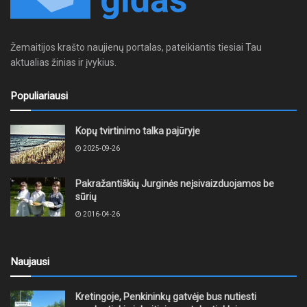
Žemaitijos krašto naujienų portalas, pateikiantis tiesiai Tau
aktualias žinias ir įvykius.
Populiariausi
Kopų tvirtinimo talka pajūryje
2025-09-26
Pakražantiškių Jurginės neįsivaizduojamos be
sūrių
2016-04-26
Naujausi
Kretingoje, Penkininkų gatvėje bus nutiesti