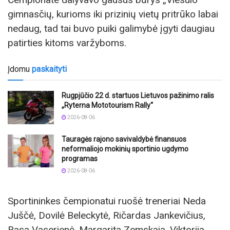
gimnasčių, kurioms iki prizinių vietų pritrūko labai
nedaug, tad tai buvo puiki galimybė įgyti daugiau
patirties kitoms varžyboms.
Įdomu
paskaityti
Rugpjūčio 22 d. startuos Lietuvos pažinimo ralis
„Ryterna Mototourism Rally“
2026-08-06
Tauragės rajono savivaldybė finansuos
neformaliojo mokinių sportinio ugdymo
programas
2026-08-06
Sportininkes čempionatui ruošė treneriai Neda
Juščė, Dovilė Beleckytė, Ričardas Jankevičius,
Rasa Vaserienė, Margarita Zemskaja, Viktorija