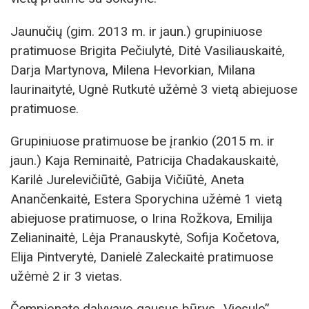
Jaunučių (gim. 2013 m. ir jaun.) grupiniuose
pratimuose Brigita Pečiulytė, Ditė Vasiliauskaitė,
Darja Martynova, Milena Hevorkian, Milana
laurinaitytė, Ugnė Rutkutė užėmė 3 vietą abiejuose
pratimuose.
Grupiniuose pratimuose be įrankio (2015 m. ir
jaun.) Kaja Reminaitė, Patricija Chadakauskaitė,
Karilė Jurelevičiūtė, Gabija Vičiūtė, Aneta
Anančenkaitė, Estera Sporychina užėmė 1 vietą
abiejuose pratimuose, o Irina Rožkova, Emilija
Zelianinaitė, Lėja Pranauskytė, Sofija Kočetova,
Elija Pintverytė, Danielė Zaleckaitė pratimuose
užėmė 2 ir 3 vietas.
Čempionate dalyvavo gausus būrys „Viesulo”