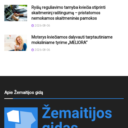
Ryšių reguliavimo tarnyba kviečia stiprinti
skaitmeninį raštingumą – pristatomos
nemokamos skaitmeninės pamokos
2026-08-06
Moterys kviečiamos dalyvauti tarptautiniame
moksliniame tyrime „MELIORA“
2026-08-06
Apie Žemaitijos gidą