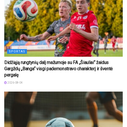
SPORTAS
Didžiąją rungtynių dalį mažumoje su FA „Šiauliai“ žaidus
Gargždų „Banga“ visgi pademonstravo charakterį ir šventė
pergalę
2026-08-04