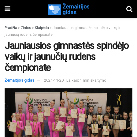
Pradžia
»
Žinios
»
Klaipėda
»
Jauniausios gimnastės spindėjo vaikų ir
jaunučių rudens čempionate
Jauniausios gimnastės spindėjo
vaikų ir jaunučių rudens
čempionate
Žemaitijos gidas
2024-11-20
Laikas: 1 min skaitymo