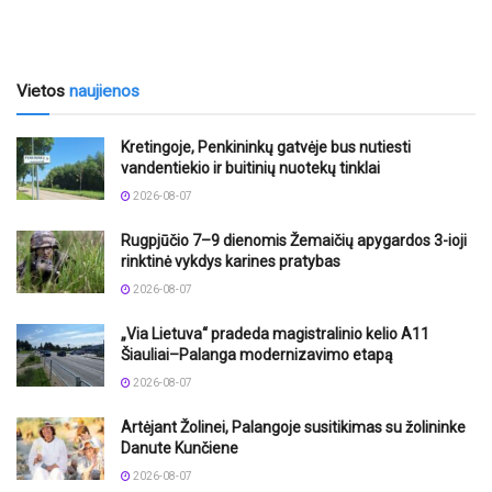
Vietos
naujienos
Kretingoje, Penkininkų gatvėje bus nutiesti
vandentiekio ir buitinių nuotekų tinklai
2026-08-07
Rugpjūčio 7–9 dienomis Žemaičių apygardos 3-ioji
rinktinė vykdys karines pratybas
2026-08-07
„Via Lietuva“ pradeda magistralinio kelio A11
Šiauliai–Palanga modernizavimo etapą
2026-08-07
Artėjant Žolinei, Palangoje susitikimas su žolininke
Danute Kunčiene
2026-08-07