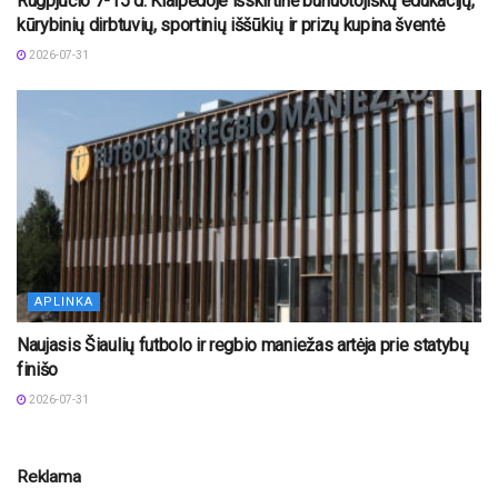
Rugpjūčio 7-15 d. Klaipėdoje išskirtinė buriuotojiškų edukacijų,
kūrybinių dirbtuvių, sportinių iššūkių ir prizų kupina šventė
2026-07-31
APLINKA
Naujasis Šiaulių futbolo ir regbio maniežas artėja prie statybų
finišo
2026-07-31
Reklama