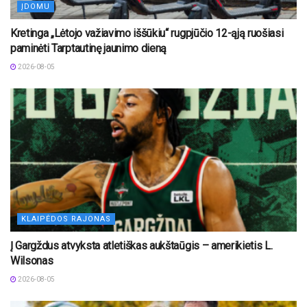
ĮDOMU
Kretinga „Lėtojo važiavimo iššūkiu“ rugpjūčio 12-ąją ruošiasi
paminėti Tarptautinę jaunimo dieną
2026-08-05
KLAIPĖDOS RAJONAS
Į Gargždus atvyksta atletiškas aukštaūgis – amerikietis L.
Wilsonas
2026-08-05