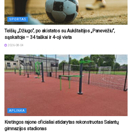
SPORTAS
Telšių „Džiugo“, po akistatos su Aukštaitijos „Panevėžiu“,
sąskaitoje – 34 taškai ir 4-oji vieta
2026-08-04
APLINKA
Kretingos rajone oficialiai atidarytas rekonstruotas Salantų
gimnazijos stadionas