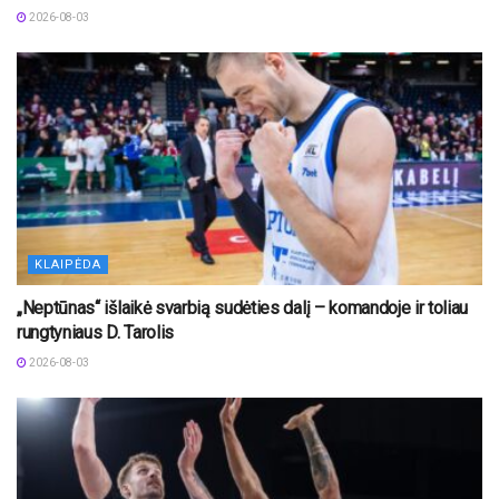
2026-08-03
KLAIPĖDA
„Neptūnas“ išlaikė svarbią sudėties dalį – komandoje ir toliau
rungtyniaus D. Tarolis
2026-08-03