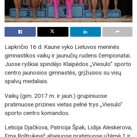
Lapkričio 16 d. Kaune vyko Lietuvos meninės
gimnastikos vaikų ir jaunučių rudens čempionatai.
Juose ryškiai spindėjo Klaipėdos „Viesulo” sporto
centro jaunosios gimnastės, grįžusios su visų
spalvų medaliais.
Vaikų (gim. 2017 m. ir jaun.) grupiniuose
pratimuose prizines vietas pelnė trys „Viesulo”
sporto centro komandos.
Leticija Djačkova, Patricija Špak, Lidija Aleskerova,
Ema Boltrukevič abiejuose pratimuose užėmė 1 ir