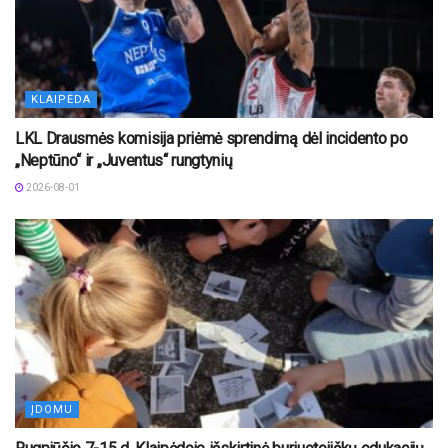
KLAIPĖDA
LKL Drausmės komisija priėmė sprendimą dėl incidento po
„Neptūno“ ir „Juventus“ rungtynių
2026-08-01
ĮDOMU