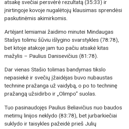
atsakę svečiai persvėrė rezultatą (35:33) ir
įnirtingoje kovoje nugalėtojų klausimas sprendėsi
paskutinėmis akimirkomis.
Artėjant lemiamai žaidimo minutei Mindaugas
Stašys tolimu šūviu išlygino svarstykles (78:78),
bet kitoje atakoje jam tuo pačiu atsakė kitas
mažylis – Paulius Danisevičius (81:78).
Dar vienas Stašio tolimas bandymas tikslo
nepasiekė ir svečių įžaidėjas buvo nubaustas
technine pražanga už vaidybą, o po to techninę
pražangą užsidirbo ir „Olimpo“ suolas.
Tuo pasinaudojęs Paulius Beliavičius nuo baudos
metimų linijos neklydo (83:78), bet jurbarkiečiai
suklydo ir taisykles pažeidė prieš Julių