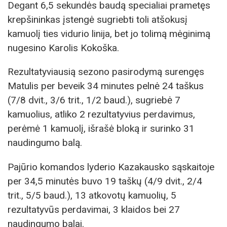
Degant 6,5 sekundės baudą specialiai prametęs
krepšininkas įstengė sugriebti toli atšokusį
kamuolį ties vidurio linija, bet jo tolimą mėginimą
nugesino Karolis Kokoška.
Rezultatyviausią sezono pasirodymą surengęs
Matulis per beveik 34 minutes pelnė 24 taškus
(7/8 dvit., 3/6 trit., 1/2 baud.), sugriebė 7
kamuolius, atliko 2 rezultatyvius perdavimus,
perėmė 1 kamuolį, išrašė bloką ir surinko 31
naudingumo balą.
Pajūrio komandos lyderio Kazakausko sąskaitoje
per 34,5 minutės buvo 19 taškų (4/9 dvit., 2/4
trit., 5/5 baud.), 13 atkovotų kamuolių, 5
rezultatyvūs perdavimai, 3 klaidos bei 27
naudingumo balai.