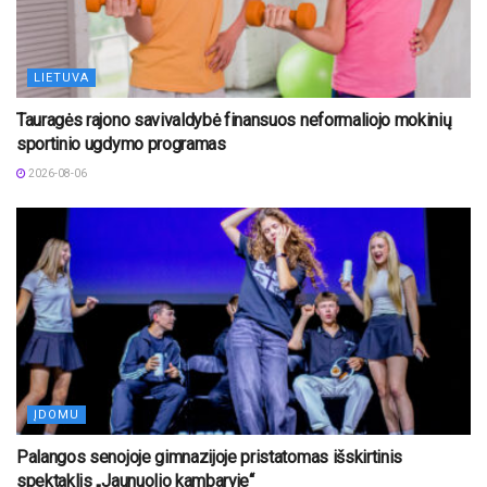
LIETUVA
Tauragės rajono savivaldybė finansuos neformaliojo mokinių
sportinio ugdymo programas
2026-08-06
ĮDOMU
Palangos senojoje gimnazijoje pristatomas išskirtinis
spektaklis „Jaunuolio kambaryje“