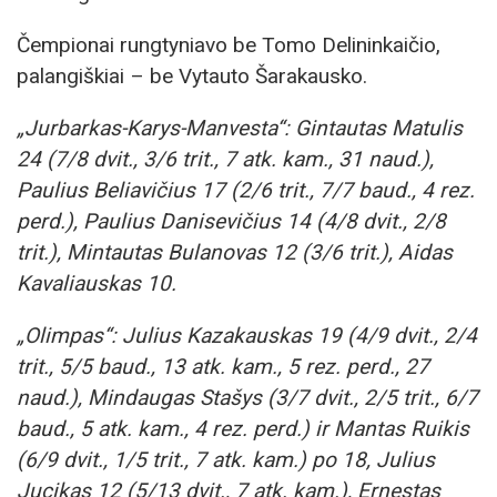
Čempionai rungtyniavo be Tomo Delininkaičio,
palangiškiai – be Vytauto Šarakausko.
„Jurbarkas-Karys-Manvesta“: Gintautas Matulis
24 (7/8 dvit., 3/6 trit., 7 atk. kam., 31 naud.),
Paulius Beliavičius 17 (2/6 trit., 7/7 baud., 4 rez.
perd.), Paulius Danisevičius 14 (4/8 dvit., 2/8
trit.), Mintautas Bulanovas 12 (3/6 trit.), Aidas
Kavaliauskas 10.
„Olimpas“: Julius Kazakauskas 19 (4/9 dvit., 2/4
trit., 5/5 baud., 13 atk. kam., 5 rez. perd., 27
naud.), Mindaugas Stašys (3/7 dvit., 2/5 trit., 6/7
baud., 5 atk. kam., 4 rez. perd.) ir Mantas Ruikis
(6/9 dvit., 1/5 trit., 7 atk. kam.) po 18, Julius
Jucikas 12 (5/13 dvit., 7 atk. kam.), Ernestas