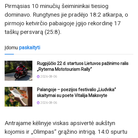
Pirmąsias 10 minučių šeimininkai tiesiog
dominavo. Rungtynes jie pradėjo 18:2 atkarpa, o
pirmojo ketvirčio pabaigoje įgijo rekordinę 17
taškų persvarą (25:8).
Įdomu
paskaityti
Rugpjūčio 22 d. startuos Lietuvos pažinimo ralis
„Ryterna Mototourism Rally“
2026-08-06
Palangoje – poezijos festivalio „Liudvika“
skaitymai su poete Vitalija Maksvyte
2026-08-06
Antrajame kėlinyje viskas apsivertė aukštyn
kojomis ir „Olimpas“ grąžino intrigą. 14:0 spurtu