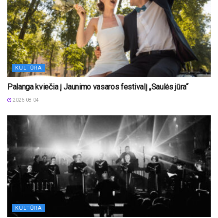
KULTŪRA
Palanga kviečia į Jaunimo vasaros festivalį „Saulės jūra“
2026-08-04
KULTŪRA