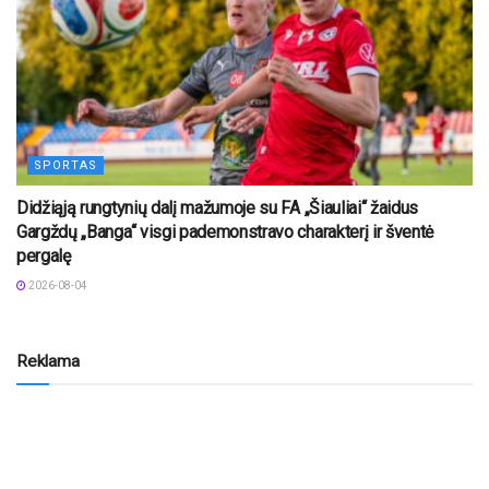
SPORTAS
Didžiąją rungtynių dalį mažumoje su FA „Šiauliai“ žaidus
Gargždų „Banga“ visgi pademonstravo charakterį ir šventė
pergalę
2026-08-04
Reklama