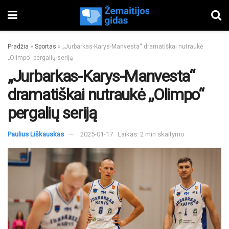
Pradžia
»
Sportas
»
„Jurbarkas-Karys-Manvesta“ dramatiškai nutraukė
„Olimpo“ pergalių seriją
„Jurbarkas-Karys-Manvesta“
dramatiškai nutraukė „Olimpo“
pergalių seriją
Paulius Liškauskas
2025-01-17
Laikas: 2 min skaitymo