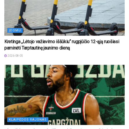
ĮDOMU
Kretinga „Lėtojo važiavimo iššūkiu“ rugpjūčio 12-ąją ruošiasi
paminėti Tarptautinę jaunimo dieną
2026-08-05
KLAIPĖDOS RAJONAS