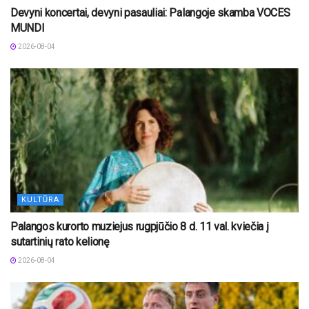
Devyni koncertai, devyni pasauliai: Palangoje skamba VOCES
MUNDI
2026-08-04
KULTŪRA
Palangos kurorto muziejus rugpjūčio 8 d. 11 val. kviečia į
sutartinių rato kelionę
2026-08-04