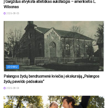
Į Gargždus atvyksta atletiškas aukštaūgis – amerikietis L.
Wilsonas
2026-08-05
ĮDOMU
Palangos žydų bendruomenė kviečia į ekskursiją „Palangos
žydų paveldo pėdsakais“
2026-08-04