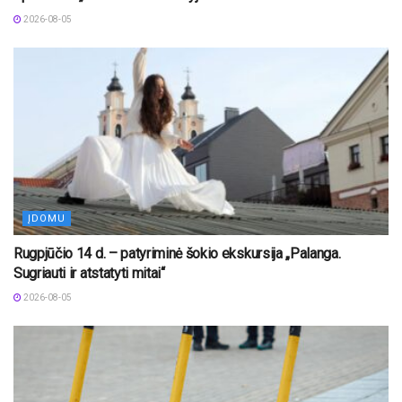
2026-08-05
ĮDOMU
Rugpjūčio 14 d. – patyriminė šokio ekskursija „Palanga.
Sugriauti ir atstatyti mitai“
2026-08-05