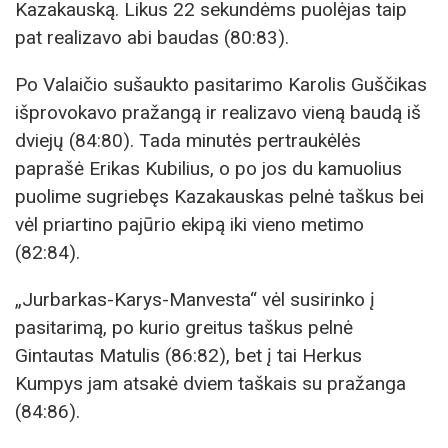
Kazakauską. Likus 22 sekundėms puolėjas taip
pat realizavo abi baudas (80:83).
Po Valaičio sušaukto pasitarimo Karolis Guščikas
išprovokavo pražangą ir realizavo vieną baudą iš
dviejų (84:80). Tada minutės pertraukėlės
paprašė Erikas Kubilius, o po jos du kamuolius
puolime sugriebęs Kazakauskas pelnė taškus bei
vėl priartino pajūrio ekipą iki vieno metimo
(82:84).
„Jurbarkas-Karys-Manvesta“ vėl susirinko į
pasitarimą, po kurio greitus taškus pelnė
Gintautas Matulis (86:82), bet į tai Herkus
Kumpys jam atsakė dviem taškais su pražanga
(84:86).