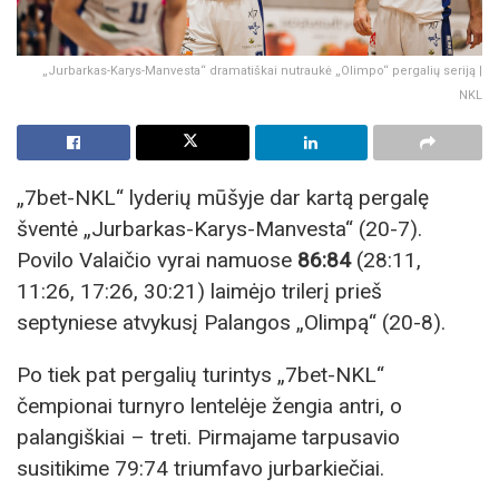
„Jurbarkas-Karys-Manvesta“ dramatiškai nutraukė „Olimpo“ pergalių seriją |
NKL
„7bet-NKL“ lyderių mūšyje dar kartą pergalę
šventė „Jurbarkas-Karys-Manvesta“ (20-7).
Povilo Valaičio vyrai namuose
86:84
(28:11,
11:26, 17:26, 30:21) laimėjo trilerį prieš
septyniese atvykusį Palangos „Olimpą“ (20-8).
Po tiek pat pergalių turintys „7bet-NKL“
čempionai turnyro lentelėje žengia antri, o
palangiškiai – treti. Pirmajame tarpusavio
susitikime 79:74 triumfavo jurbarkiečiai.