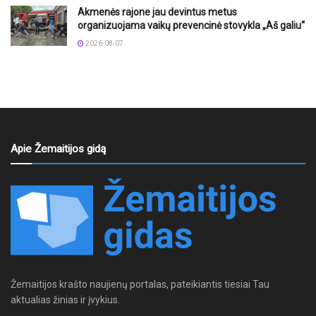
Akmenės rajone jau devintus metus
organizuojama vaikų prevencinė stovykla „Aš galiu“
2026-08-07
Apie Žemaitijos gidą
Žemaitijos krašto naujienų portalas, pateikiantis tiesiai Tau
aktualias žinias ir įvykius.