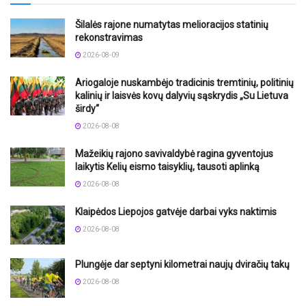
Šilalės rajone numatytas melioracijos statinių
rekonstravimas
2026-08-09
Ariogaloje nuskambėjo tradicinis tremtinių, politinių
kalinių ir laisvės kovų dalyvių sąskrydis „Su Lietuva
širdy“
2026-08-08
Mažeikių rajono savivaldybė ragina gyventojus
laikytis Kelių eismo taisyklių, tausoti aplinką
2026-08-08
Klaipėdos Liepojos gatvėje darbai vyks naktimis
2026-08-08
Plungėje dar septyni kilometrai naujų dviračių takų
2026-08-08