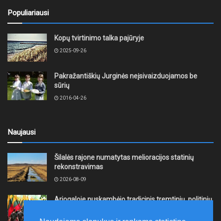
Populiariausi
Kopų tvirtinimo talka pajūryje
2025-09-26
Pakražantiškių Jurginės neįsivaizduojamos be
sūrių
2016-04-26
Naujausi
Šilalės rajone numatytas melioracijos statinių
rekonstravimas
2026-08-09
Ariogaloje nuskambėjo tradicinis tremtinių, politinių
kalinių ir laisvės kovų dalyvių sąskrydis „Su Lietuva
širdy“