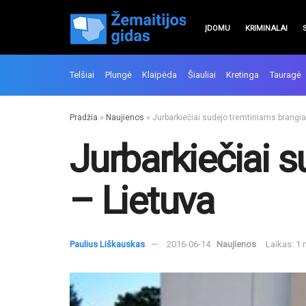
ĮDOMU
KRIMINALAI
Telšiai
Plungė
Klaipėda
Šiauliai
Kretinga
Tauragė
Pradžia
»
Naujienos
»
Jurbarkiečiai sudėjo tremtiniams brangia
Jurbarkiečiai 
– Lietuva
Paulius Liškauskas
2016-06-14
Naujienos
Laikas: 1