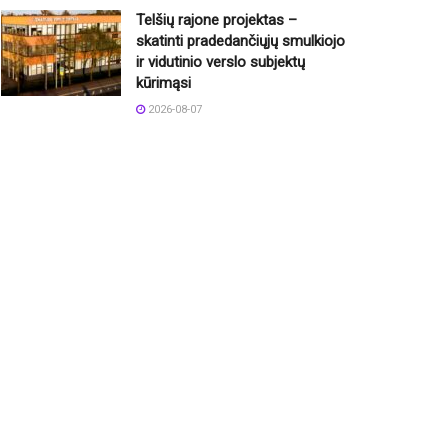
Telšių rajone projektas –
skatinti pradedančiųjų smulkiojo
ir vidutinio verslo subjektų
kūrimąsi
2026-08-07