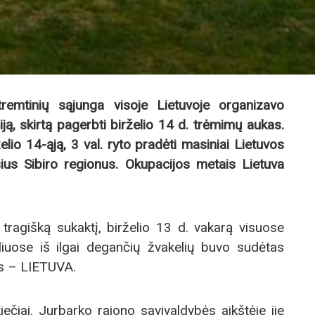
 tremtinių sąjunga visoje Lietuvoje organizavo
ją, skirtą pagerbti birželio 14 d. trėmimų aukas.
lio 14-ąją, 3 val. ryto pradėti masiniai Lietuvos
ius Sibiro regionus. Okupacijos metais Lietuva
tragišką sukaktį, birželio 13 d. vakarą visuose
liuose iš ilgai degančių žvakelių buvo sudėtas
is – LIETUVA.
iečiai. Jurbarko rajono savivaldybės aikštėje jie