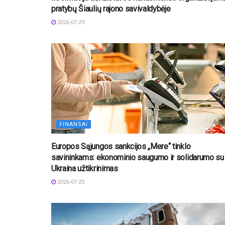
pratybų Šiaulių rajono savivaldybėje
2026-07-29
FINANSAI
Europos Sąjungos sankcijos „Mere“ tinklo
savininkams: ekonominio saugumo ir solidarumo su
Ukraina užtikrinimas
2026-07-25