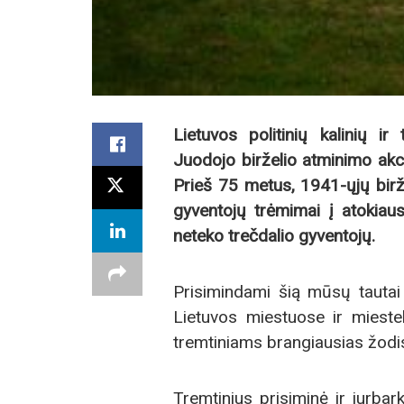
Lietuvos politinių kalinių ir
Juodojo birželio atminimo akci
Prieš 75 metus, 1941-ųjų birže
gyventojų trėmimai į atokiaus
neteko trečdalio gyventojų.
Prisimindami šią mūsų tautai 
Lietuvos miestuose ir mieste
tremtiniams brangiausias žod
Tremtinius prisiminė ir jurbark