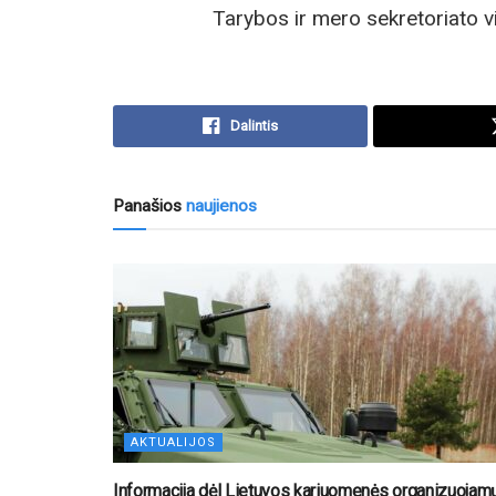
Tarybos ir mero sekretoriato vi
Dalintis
Panašios
naujienos
AKTUALIJOS
Informacija dėl Lietuvos kariuomenės organizuojam