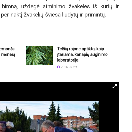
s himną, uždegė atminimo žvakeles iš kurių ir
er naktį žvakelių šviesa liudytų ir primintų.
riemonės
Telšių rajone aptikta, kaip
o mėnesį
įtariama, kanapių auginimo
laboratorija
2026-07-29