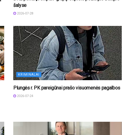
šalyse
2026-07-28
KRIMINALAI
Plungės r. PK pareigūnai prašo visuomenės pagalbos
2026-07-24