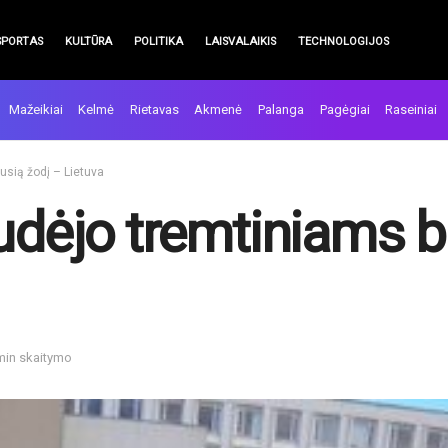
SPORTAS
KULTŪRA
POLITIKA
LAISVALAIKIS
TECHNOLOGIJOS
Mažeikiai
Kelmė
Rietavas
Akmenė
Palanga
Pagėgiai
Raseiniai
usią žodį – Lietuva
sudėjo tremtiniams b
 min skaitymo