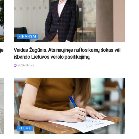
FINANSAI
je
Vaidas Žagūnis. Atsinaujinęs naftos kainų šokas vėl
išbando Lietuvos verslo pasitikėjimą
2026-07-22
KELMĖ