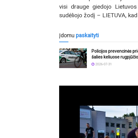
visi drauge giedojo Lietuvo
sudėliojo žodį – LIETUVA, kad p
Įdomu
paskaityti
Policijos prevencinės p
šalies keliuose rugpjūči
2026-07-31