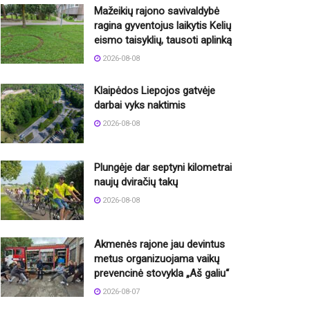
Mažeikių rajono savivaldybė
ragina gyventojus laikytis Kelių
eismo taisyklių, tausoti aplinką
2026-08-08
Klaipėdos Liepojos gatvėje
darbai vyks naktimis
2026-08-08
Plungėje dar septyni kilometrai
naujų dviračių takų
2026-08-08
Akmenės rajone jau devintus
metus organizuojama vaikų
prevencinė stovykla „Aš galiu“
2026-08-07