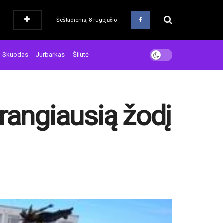
Šeštadienis, 8 rugpjūčio
Skuodas
Jurbarkas
Šilutė
rangiausią žodį