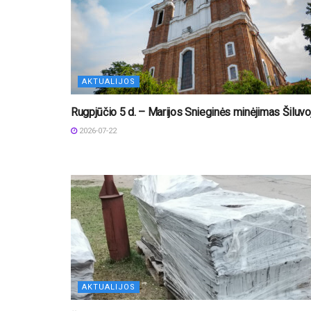
AKTUALIJOS
Rugpjūčio 5 d. – Marijos Snieginės minėjimas Šiluvo
2026-07-22
AKTUALIJOS