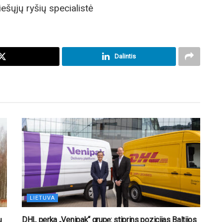
ešųjų ryšių specialistė
Dalintis
LIETUVA
ų
DHL perka „Venipak“ grupę: stiprins pozicijas Baltijos