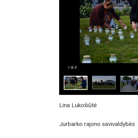
1
Iš 3
Lina Lukošiūtė
Jurbarko rajono savivaldybės