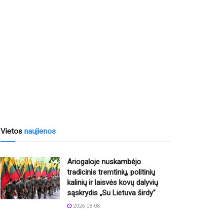
Vietos
naujienos
Ariogaloje nuskambėjo
tradicinis tremtinių, politinių
kalinių ir laisvės kovų dalyvių
sąskrydis „Su Lietuva širdy“
2026-08-08