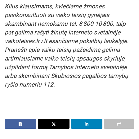
Kilus klausimams, kviečiame žmones
pasikonsultuoti su vaiko teisių gynėjais
skambinant nemokamu tel. 8
800 10
800, taip
pat galima rašyti žinutę interneto svetainėje
vaikoteises.lrv.lt esančiame pokalbių laukelyje.
Pranešti apie vaiko teisių pažeidimą galima
artimiausiame vaiko teisių apsaugos skyriuje,
užpildant formą Tarnybos interneto svetainėje
arba skambinant Skubiosios pagalbos tarnybų
ryšio numeriu 112.