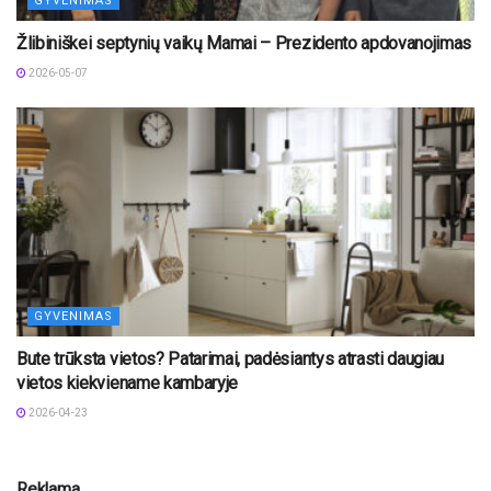
GYVENIMAS
Žlibiniškei septynių vaikų Mamai – Prezidento apdovanojimas
2026-05-07
GYVENIMAS
Bute trūksta vietos? Patarimai, padėsiantys atrasti daugiau
vietos kiekviename kambaryje
2026-04-23
Reklama