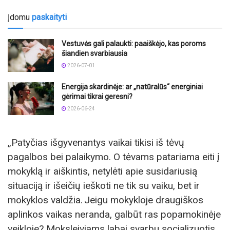
Įdomu
paskaityti
Vestuvės gali palaukti: paaiškėjo, kas poroms
šiandien svarbiausia
2026-07-01
Energija skardinėje: ar „natūralūs“ energiniai
gėrimai tikrai geresni?
2026-06-24
„Patyčias išgyvenantys vaikai tikisi iš tėvų
pagalbos bei palaikymo. O tėvams patariama eiti į
mokyklą ir aiškintis, netylėti apie susidariusią
situaciją ir išeičių ieškoti ne tik su vaiku, bet ir
mokyklos valdžia. Jeigu mokykloje draugiškos
aplinkos vaikas neranda, galbūt ras popamokinėje
veikloje? Moksleiviams labai svarbu socializuotis,