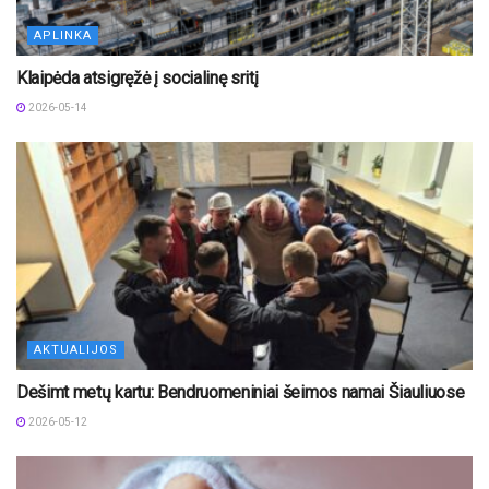
APLINKA
Klaipėda atsigręžė į socialinę sritį
2026-05-14
AKTUALIJOS
Dešimt metų kartu: Bendruomeniniai šeimos namai Šiauliuose
2026-05-12