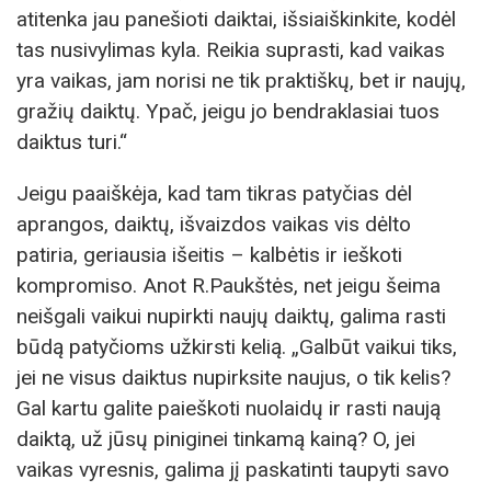
atitenka jau panešioti daiktai, išsiaiškinkite, kodėl
tas nusivylimas kyla. Reikia suprasti, kad vaikas
yra vaikas, jam norisi ne tik praktiškų, bet ir naujų,
gražių daiktų. Ypač, jeigu jo bendraklasiai tuos
daiktus turi.“
Jeigu paaiškėja, kad tam tikras patyčias dėl
aprangos, daiktų, išvaizdos vaikas vis dėlto
patiria, geriausia išeitis – kalbėtis ir ieškoti
kompromiso. Anot R.Paukštės, net jeigu šeima
neišgali vaikui nupirkti naujų daiktų, galima rasti
būdą patyčioms užkirsti kelią. „Galbūt vaikui tiks,
jei ne visus daiktus nupirksite naujus, o tik kelis?
Gal kartu galite paieškoti nuolaidų ir rasti naują
daiktą, už jūsų piniginei tinkamą kainą? O, jei
vaikas vyresnis, galima jį paskatinti taupyti savo