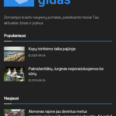
Žemaitijos krašto naujienų portalas, pateikiantis tiesiai Tau
aktualias žinias ir įvykius.
Populiariausi
Kopų tvirtinimo talka pajūryje
2025-09-26
Pakražantiškių Jurginės neįsivaizduojamos be
sūrių
2016-04-26
Naujausi
Akmenės rajone jau devintus metus