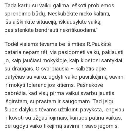
Tada kartu su vaiku galima ieškoti problemos
sprendimo būdų. Neskubėkite nieko kaltinti,
išsiaiškinkite situaciją, išklausykite vaiką,
pasistenkite bendrauti nekritikuodami.“
Todėl visiems tėvams be išimties R.Paukštė
pataria nepamiršti vis pasidomėti vaiku, paklausti
jo, kaip jaučiasi mokykloje, kaip klostosi santykiai
su draugais. O svarbiausia – kalbėtis apie
patyčias su vaiku, ugdyti vaiko pasitikėjimą savimi
ir mokyti tolerancijos kitiems. Pašnekovė
pabrėžia, kad visų pirma vaikui svarbu jaustis
išgirstam, suprastam ir saugomam. Tad jeigu
šiuos dalykus tėvams užtikrinti pavyksta, lengviau
ir kovoti su užgauliojimais, kuriuos patiria vaikas,
bei ugdyti vaiko tikėjimą savimi ir savo jėgomis.