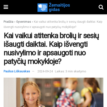
Pradžia
»
Gyvenimas
»
Kai vaikui atitenka brolių ir sesių išaugti daiktai. Kaip
išvengti nusivylimo ir apsaugoti nuo patyčių mokykloje?
Kai vaikui atitenka brolių ir sesių
išaugti daiktai. Kaip išvengti
nusivylimo ir apsaugoti nuo
patyčių mokykloje?
Paulius Liškauskas
2024-09-24
Laikas: 3 min skaitymo