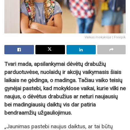
Vaikas mokykloje | Freepik
Tvari mada, apsilankymai dėvėtų drabužių
parduotuvėse, nuolaidų ir akcijų vaikymasis šiais
laikais ne gėdinga, o madinga. Tačiau vaiko teisių
gynėjai pastebi, kad mokyklose vaikai, kurie vilki ne
naujus, o dėvėtus drabužius ar neturi naujausių
bei madingiausių daiktų vis dar patiria
bendraamžių užgauliojimus.
„Jaunimas pastebi naujus daiktus, ar tai būtų