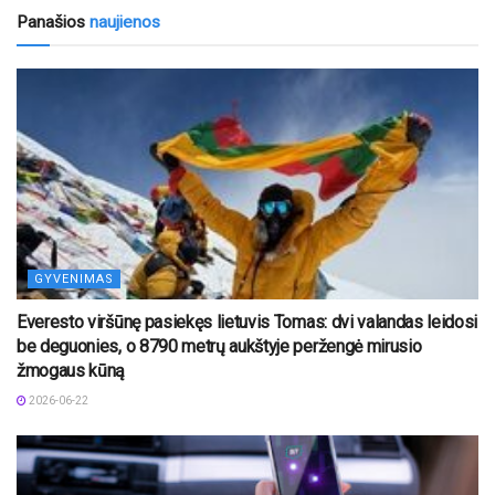
Panašios
naujienos
GYVENIMAS
Everesto viršūnę pasiekęs lietuvis Tomas: dvi valandas leidosi
be deguonies, o 8790 metrų aukštyje peržengė mirusio
žmogaus kūną
2026-06-22