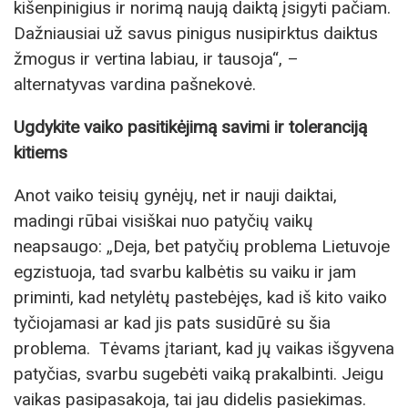
kišenpinigius ir norimą naują daiktą įsigyti pačiam.
Dažniausiai už savus pinigus nusipirktus daiktus
žmogus ir vertina labiau, ir tausoja“, –
alternatyvas vardina pašnekovė.
Ugdykite vaiko pasitikėjimą savimi ir toleranciją
kitiems
Anot vaiko teisių gynėjų, net ir nauji daiktai,
madingi rūbai visiškai nuo patyčių vaikų
neapsaugo: „Deja, bet patyčių problema Lietuvoje
egzistuoja, tad svarbu kalbėtis su vaiku ir jam
priminti, kad netylėtų pastebėjęs, kad iš kito vaiko
tyčiojamasi ar kad jis pats susidūrė su šia
problema. Tėvams įtariant, kad jų vaikas išgyvena
patyčias, svarbu sugebėti vaiką prakalbinti. Jeigu
vaikas pasipasakoja, tai jau didelis pasiekimas.