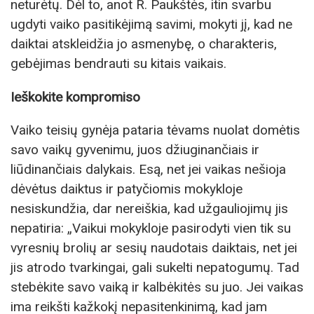
neturėtų. Dėl to, anot R. Paukštės, itin svarbu
ugdyti vaiko pasitikėjimą savimi, mokyti jį, kad ne
daiktai atskleidžia jo asmenybę, o charakteris,
gebėjimas bendrauti su kitais vaikais.
Ieškokite kompromiso
Vaiko teisių gynėja pataria tėvams nuolat domėtis
savo vaikų gyvenimu, juos džiuginančiais ir
liūdinančiais dalykais. Esą, net jei vaikas nešioja
dėvėtus daiktus ir patyčiomis mokykloje
nesiskundžia, dar nereiškia, kad užgauliojimų jis
nepatiria: „Vaikui mokykloje pasirodyti vien tik su
vyresnių brolių ar sesių naudotais daiktais, net jei
jis atrodo tvarkingai, gali sukelti nepatogumų. Tad
stebėkite savo vaiką ir kalbėkitės su juo. Jei vaikas
ima reikšti kažkokį nepasitenkinimą, kad jam