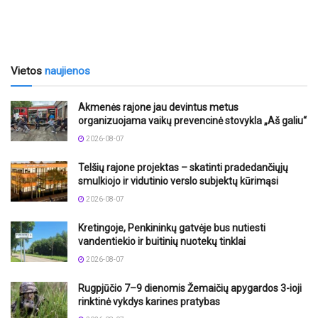
Vietos
naujienos
Akmenės rajone jau devintus metus
organizuojama vaikų prevencinė stovykla „Aš galiu“
2026-08-07
Telšių rajone projektas – skatinti pradedančiųjų
smulkiojo ir vidutinio verslo subjektų kūrimąsi
2026-08-07
Kretingoje, Penkininkų gatvėje bus nutiesti
vandentiekio ir buitinių nuotekų tinklai
2026-08-07
Rugpjūčio 7–9 dienomis Žemaičių apygardos 3-ioji
rinktinė vykdys karines pratybas