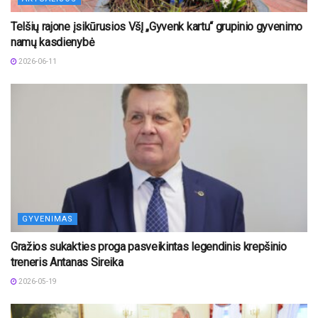
Telšių rajone įsikūrusios VšĮ „Gyvenk kartu“ grupinio gyvenimo
namų kasdienybė
2026-06-11
GYVENIMAS
Gražios sukakties proga pasveikintas legendinis krepšinio
treneris Antanas Sireika
2026-05-19