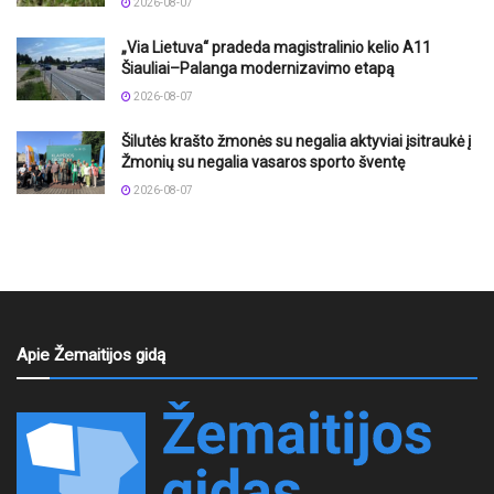
2026-08-07
„Via Lietuva“ pradeda magistralinio kelio A11
Šiauliai–Palanga modernizavimo etapą
2026-08-07
Šilutės krašto žmonės su negalia aktyviai įsitraukė į
Žmonių su negalia vasaros sporto šventę
2026-08-07
Apie Žemaitijos gidą