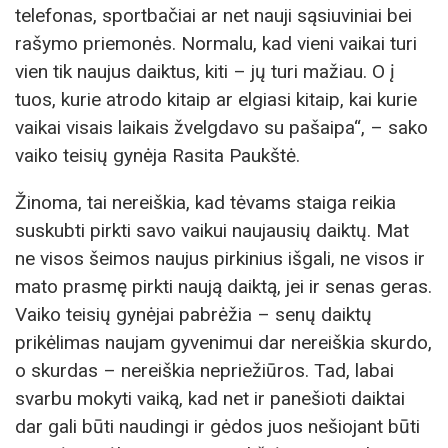
telefonas, sportbačiai ar net nauji sąsiuviniai bei
rašymo priemonės. Normalu, kad vieni vaikai turi
vien tik naujus daiktus, kiti – jų turi mažiau. O į
tuos, kurie atrodo kitaip ar elgiasi kitaip, kai kurie
vaikai visais laikais žvelgdavo su pašaipa“, – sako
vaiko teisių gynėja Rasita Paukštė.
Žinoma, tai nereiškia, kad tėvams staiga reikia
suskubti pirkti savo vaikui naujausių daiktų. Mat
ne visos šeimos naujus pirkinius išgali, ne visos ir
mato prasmę pirkti naują daiktą, jei ir senas geras.
Vaiko teisių gynėjai pabrėžia – senų daiktų
prikėlimas naujam gyvenimui dar nereiškia skurdo,
o skurdas – nereiškia nepriežiūros. Tad, labai
svarbu mokyti vaiką, kad net ir panešioti daiktai
dar gali būti naudingi ir gėdos juos nešiojant būti