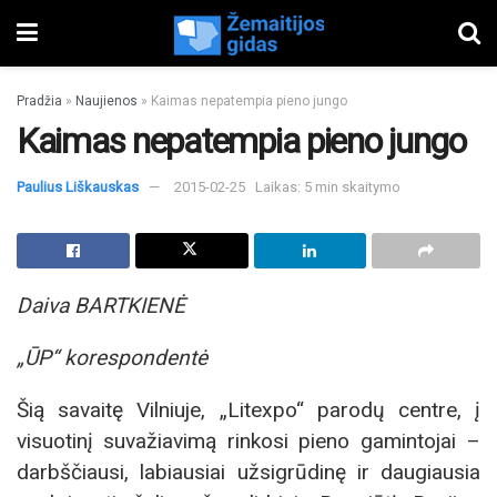
Pradžia
»
Naujienos
»
Kaimas nepatempia pieno jungo
Kaimas nepatempia pieno jungo
Paulius Liškauskas
2015-02-25
Laikas: 5 min skaitymo
Daiva BARTKIENĖ
„ŪP“ korespondentė
Šią savaitę Vilniuje, „Litexpo“ parodų cent­re, į
visuotinį suvažiavimą rinkosi pieno gamintojai –
darbščiausi, labiausiai užsigrūdinę ir daugiausia