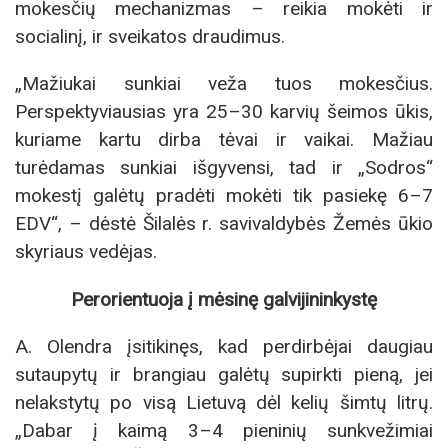
mokesčių mechanizmas – reikia mokėti ir
socialinį, ir sveikatos draudimus.
„Mažiukai sunkiai veža tuos mokesčius.
Perspektyviausias yra 25–30 karvių šeimos ūkis,
kuriame kartu dirba tėvai ir vaikai. Mažiau
turėdamas sunkiai išgyvensi, tad ir „Sodros“
mokestį galėtų pradėti mokėti tik pasiekę 6–7
EDV“, – dėstė Šilalės r. savivaldybės Žemės ūkio
skyriaus vedėjas.
Perorientuoja į mėsinę galvijininkystę
A. Olendra įsitikinęs, kad perdirbėjai daugiau
sutaupytų ir brangiau galėtų supirkti pieną, jei
nelakstytų po visą Lietuvą dėl kelių šimtų litrų.
„Dabar į kaimą 3–4 pieninių sunkvežimiai