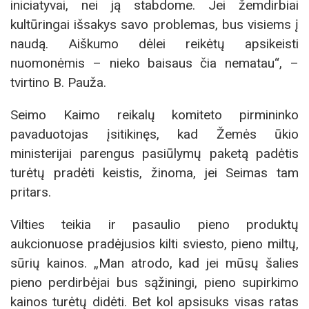
iniciatyvai, nei ją stabdome. Jei žemdirbiai
kultūringai išsakys savo problemas, bus visiems į
naudą. Aiškumo dėlei reikėtų apsikeisti
nuomonėmis – nieko baisaus čia nematau“, –
tvirtino B. Pauža.
Seimo Kaimo reikalų komiteto pirmininko
pavaduotojas įsitikinęs, kad Žemės ūkio
ministerijai parengus pasiūlymų paketą padėtis
turėtų pradėti keistis, žinoma, jei Seimas tam
pritars.
Vilties teikia ir pasaulio pieno produktų
aukcionuose pradėjusios kilti sviesto, pieno miltų,
sūrių kainos. „Man atrodo, kad jei mūsų šalies
pieno perdirbėjai bus sąžiningi, pieno supirkimo
kainos turėtų didėti. Bet kol apsisuks visas ratas