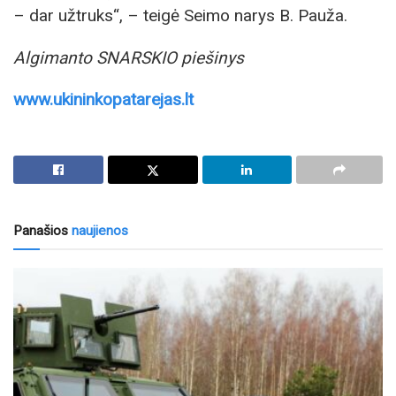
– dar užtruks“, – teigė Seimo narys B. Pauža.
Algimanto SNARSKIO piešinys
www.ukininkopatarejas.lt
Panašios
naujienos