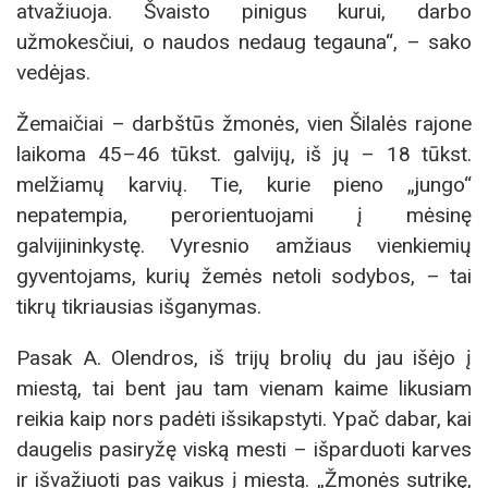
atvažiuoja. Švaisto pinigus kurui, darbo
užmokesčiui, o naudos nedaug tegauna“, – sako
vedėjas.
Žemaičiai – darbštūs žmonės, vien Šilalės rajone
laikoma 45–46 tūkst. galvijų, iš jų – 18 tūkst.
melžiamų karvių. Tie, kurie pieno „jungo“
nepatempia, perorientuojami į mėsinę
galvijininkystę. Vyresnio amžiaus vienkiemių
gyventojams, kurių žemės netoli sodybos, – tai
tikrų tikriausias išganymas.
Pasak A. Olendros, iš trijų brolių du jau išėjo į
miestą, tai bent jau tam vienam kaime likusiam
reikia kaip nors padėti išsikapstyti. Ypač dabar, kai
daugelis pasiryžę viską mesti – išparduoti karves
ir išvažiuoti pas vaikus į miestą. „Žmonės sutrikę,