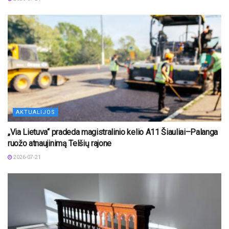
AKTUALIJOS
„Via Lietuva“ pradeda magistralinio kelio A11 Šiauliai–Palanga
ruožo atnaujinimą Telšių rajone
2026-07-21