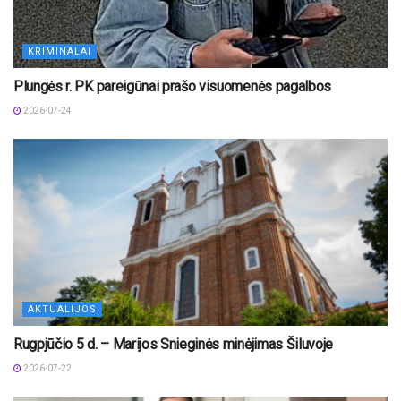
KRIMINALAI
Plungės r. PK pareigūnai prašo visuomenės pagalbos
2026-07-24
AKTUALIJOS
Rugpjūčio 5 d. – Marijos Snieginės minėjimas Šiluvoje
2026-07-22