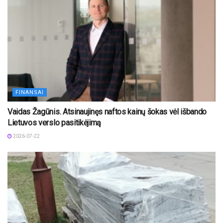
FINANSAI
Vaidas Žagūnis. Atsinaujinęs naftos kainų šokas vėl išbando
Lietuvos verslo pasitikėjimą
2026-07-22