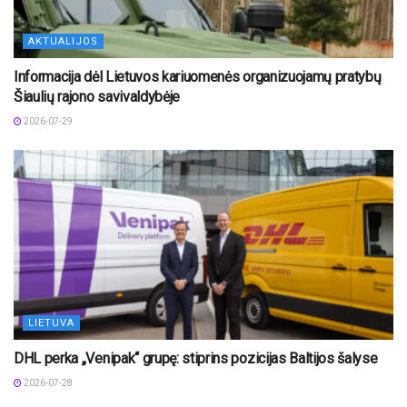
AKTUALIJOS
Informacija dėl Lietuvos kariuomenės organizuojamų pratybų
Šiaulių rajono savivaldybėje
2026-07-29
LIETUVA
DHL perka „Venipak“ grupę: stiprins pozicijas Baltijos šalyse
2026-07-28