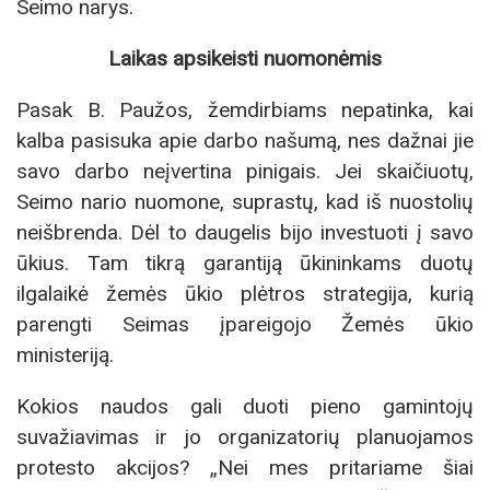
Seimo narys.
Laikas apsikeisti nuomonėmis
Pasak B. Paužos, žemdirbiams nepatinka, kai
kalba pasisuka apie darbo našumą, nes dažnai jie
savo darbo neįvertina pinigais. Jei skaičiuotų,
Seimo nario nuomone, suprastų, kad iš nuostolių
neišbrenda. Dėl to daugelis bijo investuoti į savo
ūkius. Tam tikrą garantiją ūkininkams duotų
ilgalaikė žemės ūkio plėtros strategija, kurią
parengti Seimas įpareigojo Žemės ūkio
ministeriją.
Kokios naudos gali duoti pieno gamintojų
suvažiavimas ir jo organizatorių planuojamos
protesto akcijos? „Nei mes pritariame šiai