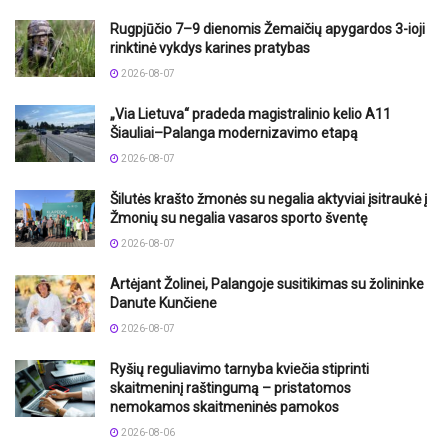
Rugpjūčio 7–9 dienomis Žemaičių apygardos 3-ioji
rinktinė vykdys karines pratybas
2026-08-07
„Via Lietuva“ pradeda magistralinio kelio A11
Šiauliai–Palanga modernizavimo etapą
2026-08-07
Šilutės krašto žmonės su negalia aktyviai įsitraukė į
Žmonių su negalia vasaros sporto šventę
2026-08-07
Artėjant Žolinei, Palangoje susitikimas su žolininke
Danute Kunčiene
2026-08-07
Ryšių reguliavimo tarnyba kviečia stiprinti
skaitmeninį raštingumą – pristatomos
nemokamos skaitmeninės pamokos
2026-08-06