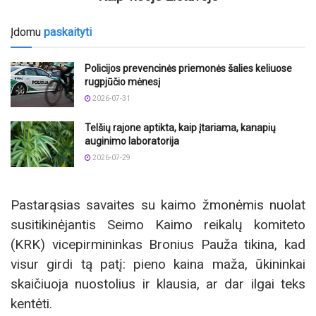
Įdomu
paskaityti
Policijos prevencinės priemonės šalies keliuose
rugpjūčio mėnesį
2026-07-31
Telšių rajone aptikta, kaip įtariama, kanapių
auginimo laboratorija
2026-07-29
Pastarąsias savaites su kaimo žmonėmis nuolat
susitikinėjantis Seimo Kaimo reikalų komiteto
(KRK) vicepirmininkas Bronius Pauža tikina, kad
visur girdi tą patį: pieno kaina maža, ūkininkai
skaičiuoja nuostolius ir klausia, ar dar ilgai teks
kentėti.