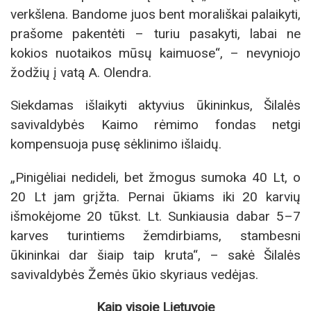
verkšlena. Bandome juos bent morališkai palaikyti,
prašome pakentėti – turiu pasakyti, labai ne
kokios nuotaikos mūsų kaimuose“, – nevyniojo
žodžių į vatą A. Olendra.
Siekdamas išlaikyti aktyvius ūkininkus, Šilalės
savivaldybės Kaimo rėmimo fondas netgi
kompensuoja pusę sėklinimo išlaidų.
„Pinigėliai nedideli, bet žmogus sumoka 40 Lt, o
20 Lt jam grįžta. Pernai ūkiams iki 20 karvių
išmokėjome 20 tūkst. Lt. Sunkiausia dabar 5–7
karves turintiems žemdirbiams, stambesni
ūkininkai dar šiaip taip kruta“, – sakė Šilalės
savivaldybės Žemės ūkio skyriaus vedėjas.
Kaip visoje Lietuvoje