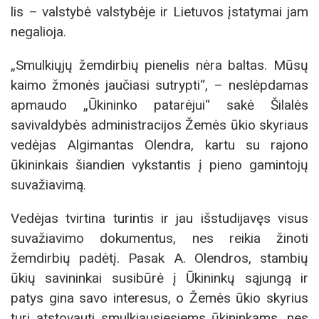
lis – valstybė valstybėje ir Lietuvos įstatymai jam
negalioja.
„Smulkiųjų žemdirbių pienelis nėra baltas. Mūsų
kaimo žmonės jaučiasi sutrypti“, – neslėpdamas
apmaudo „Ūkininko patarėjui“ sakė Šilalės
savivaldybės administracijos Žemės ūkio skyriaus
vedėjas Algimantas Olendra, kartu su rajono
ūkininkais šiandien vykstantis į pieno gamintojų
suvažiavimą.
Vedėjas tvirtina turintis ir jau išstudijavęs visus
suvažiavimo dokumentus, nes reikia žinoti
žemdirbių padėtį. Pasak A. Olendros, stambių
ūkių savininkai susibūrė į Ūkininkų sąjungą ir
patys gina savo interesus, o Žemės ūkio skyrius
turi atstovauti smulkiausiesiems ūkininkams, nes