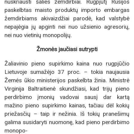
nuskriausti šalies žemdirbiai. Rugpjūtį Rusijos
paskelbtas maisto produktų importo embargas
žemdirbiams akivaizdžiai parodė, kad valstybė
nepajėgia jų apginti nei nuo užsienio agresorių,
nei nuo vietinių monopolijų.
Žmonės jaučiasi sutrypti
Žaliavinio pieno supirkimo kaina nuo rugpjūčio
Lietuvoje sumažėjo 37 proc. – tokia naujausia
Žemės ūkio ministerijos paskelbta žinia. Ministrė
Virginija Baltraitienė skundžiasi, kad trijų pieno
perdirbimo įmonių vadovai sausį dar kartą
mažino pieno supirkimo kainas, tačiau dėl kokių
priežasčių – taip ir nežinia. Iš tokių pranešimų
galima susidaryti nuomonę, kad pieno perdirbimo
monopo-