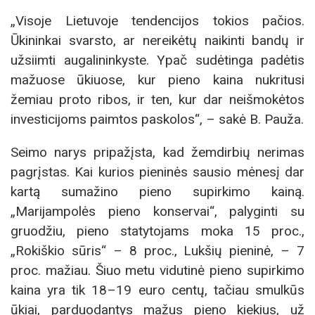
„Visoje Lietuvoje tendencijos tokios pačios.
Ūkininkai svarsto, ar nereikėtų naikinti bandų ir
užsiimti augalininkyste. Ypač sudėtinga padėtis
mažuose ūkiuose, kur pieno kaina nukritusi
žemiau proto ribos, ir ten, kur dar neišmokėtos
investicijoms paimtos paskolos“, – sakė B. Pauža.
Seimo narys pripažįsta, kad žemdirbių nerimas
pagrįstas. Kai kurios pieninės sausio mėnesį dar
kartą sumažino pieno supirkimo kainą.
„Marijampolės pieno konservai“, palyginti su
gruodžiu, pieno statytojams moka 15 proc.,
„Rokiškio sūris“ – 8 proc., Lukšių pieninė, – 7
proc. mažiau. Šiuo metu vidutinė pieno supirkimo
kaina yra tik 18–19 euro centų, tačiau smulkūs
ūkiai, parduodantys mažus pieno kiekius, už