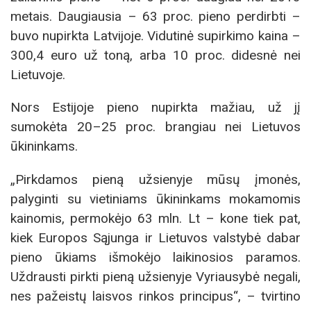
metais. Daugiausia – 63 proc. pieno perdirbti –
buvo nupirkta Latvijoje. Vidutinė supirkimo kaina –
300,4 euro už toną, arba 10 proc. didesnė nei
Lietuvoje.
Nors Estijoje pieno nupirkta mažiau, už jį
sumokėta 20–25 proc. brangiau nei Lietuvos
ūkininkams.
„Pirkdamos pieną užsienyje mūsų įmonės,
palyginti su vietiniams ūkininkams mokamomis
kainomis, permokėjo 63 mln. Lt – kone tiek pat,
kiek Europos Sąjunga ir Lietuvos valstybė dabar
pieno ūkiams išmokėjo laikinosios paramos.
Uždrausti pirkti pieną užsienyje Vyriausybė negali,
nes pažeistų laisvos rinkos principus“, – tvirtino