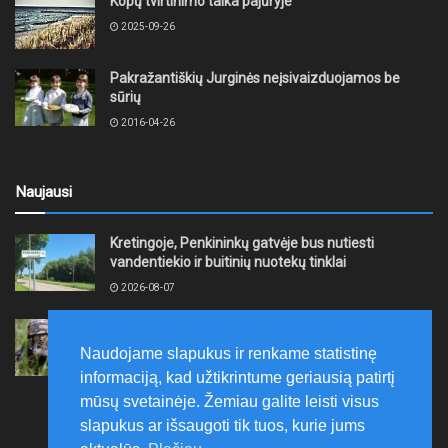
Kopų tvirtinimo talka pajūryje
2025-09-26
Pakražantiškių Jurginės neįsivaizduojamos be
sūrių
2016-04-26
Naujausi
Kretingoje, Penkininkų gatvėje bus nutiesti
vandentiekio ir buitinių nuotekų tinklai
2026-08-07
Rugpjūčio 7–9 dienomis Žemaičių apygardos 3-ioji
rinktinė vykdys karines pratybas
Naudojame slapukus ir renkame statistinę
2026-08-07
informaciją, kad užtikrintume geriausią patirtį
mūsų svetainėje. Žemiau galite leisti visus
slapukus ar išsaugoti tik tuos, kurie jums