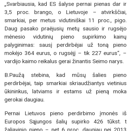
„Svarbiausia, kad ES šalyse pernai pienas dar ir
3,5 proc. brango, o Lietuvoje – atvirkščiai,
smarkiai, per metus vidutiniškai 11 proc., pigo.
Daug pasako praėjusių metų sausio ir rugsėjo
mėnesio vidutinių pieno supirkimo kainų
palyginimas: sausį perdirbėjai už toną pieno
mokėjo 364 eurus, o rugsėjį – tik 227 eurus“, –
vardijo kaimo reikalus gerai žinantis Seimo narys.
B.Paužą stebina, kad mūsų šalies pieno
perdirbėjai, taip smarkiai skriaudžiantys vietinius
ūkininkus, latviams ir estams už pieną moka
gerokai daugiau.
Pernai Lietuvos pieno perdirbimo įmonės iš
Europos Sąjungos šalių supirko 426 tūkst. t
žaliavinio pieno – net 6 proc. daugiau nei 2013