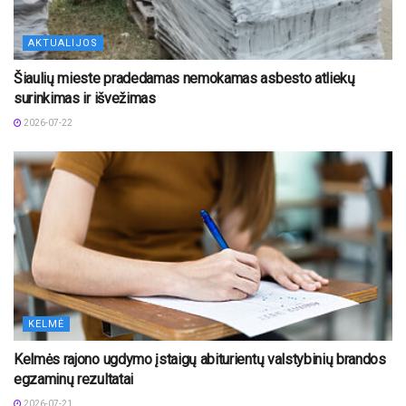
AKTUALIJOS
Šiaulių mieste pradedamas nemokamas asbesto atliekų
surinkimas ir išvežimas
2026-07-22
KELMĖ
Kelmės rajono ugdymo įstaigų abiturientų valstybinių brandos
egzaminų rezultatai
2026-07-21