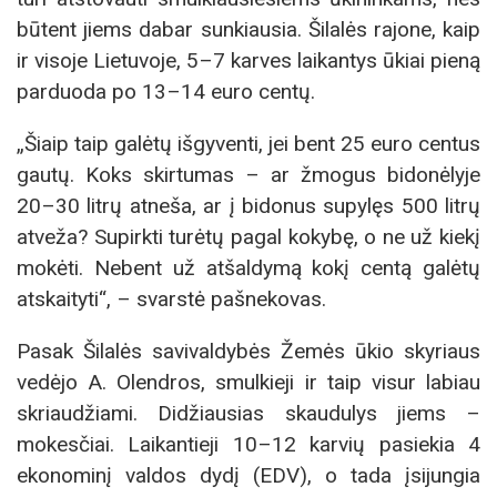
būtent jiems dabar sunkiausia. Šilalės rajone, kaip
ir visoje Lietuvoje, 5–7 karves laikantys ūkiai pieną
parduoda po 13–14 euro centų.
„Šiaip taip galėtų išgyventi, jei bent 25 euro centus
gautų. Koks skirtumas – ar žmogus bidonėlyje
20–30 litrų atneša, ar į bidonus supylęs 500 litrų
atveža? Supirkti turėtų pagal kokybę, o ne už kiekį
mokėti. Nebent už atšaldymą kokį centą galėtų
atskaityti“, – svarstė pašnekovas.
Pasak Šilalės savivaldybės Žemės ūkio skyriaus
vedėjo A. Olendros, smulkieji ir taip visur labiau
skriaudžiami. Didžiausias skaudulys jiems –
mokesčiai. Laikantieji 10–12 karvių pasiekia 4
ekonominį valdos dydį (EDV), o tada įsijungia