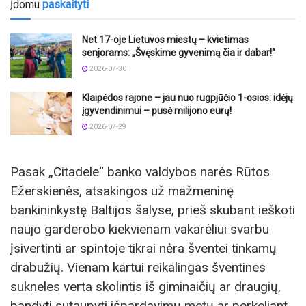
Įdomu
paskaityti
Net 17-oje Lietuvos miestų – kvietimas
senjorams: „Švęskime gyvenimą čia ir dabar!“
2026-07-30
Klaipėdos rajone – jau nuo rugpjūčio 1-osios: idėjų
įgyvendinimui – pusė milijono eurų!
2026-07-29
Pasak „Citadele“ banko valdybos narės Rūtos
Ežerskienės, atsakingos už mažmeninę
bankininkystę Baltijos šalyse, prieš skubant ieškoti
naujo garderobo kiekvienam vakarėliui svarbu
įsivertinti ar spintoje tikrai nėra šventei tinkamų
drabužių. Vienam kartui reikalingas šventines
sukneles verta skolintis iš giminaičių ar draugių,
bandyti sutaupyti išpardavimų metų ar perkeliant