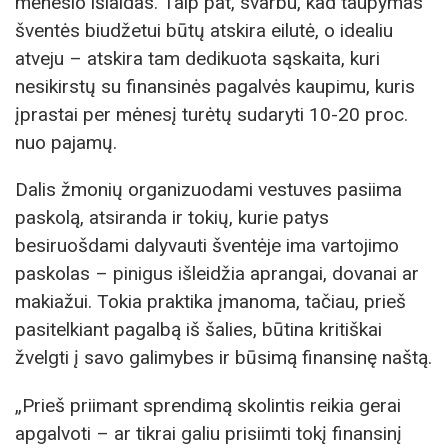
mėnesio išlaidas. Taip pat, svarbu, kad taupymas
šventės biudžetui būtų atskira eilutė, o idealiu
atveju – atskira tam dedikuota sąskaita, kuri
nesikirstų su finansinės pagalvės kaupimu, kuris
įprastai per mėnesį turėtų sudaryti 10-20 proc.
nuo pajamų.
Dalis žmonių organizuodami vestuves pasiima
paskolą, atsiranda ir tokių, kurie patys
besiruošdami dalyvauti šventėje ima vartojimo
paskolas – pinigus išleidžia aprangai, dovanai ar
makiažui. Tokia praktika įmanoma, tačiau, prieš
pasitelkiant pagalbą iš šalies, būtina kritiškai
žvelgti į savo galimybes ir būsimą finansinę naštą.
„Prieš priimant sprendimą skolintis reikia gerai
apgalvoti – ar tikrai galiu prisiimti tokį finansinį