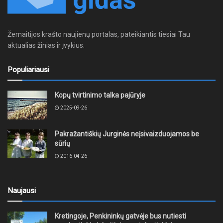
Žemaitijos krašto naujienų portalas, pateikiantis tiesiai Tau
aktualias žinias ir įvykius.
Populiariausi
Kopų tvirtinimo talka pajūryje
2025-09-26
Pakražantiškių Jurginės neįsivaizduojamos be
sūrių
2016-04-26
Naujausi
Kretingoje, Penkininkų gatvėje bus nutiesti