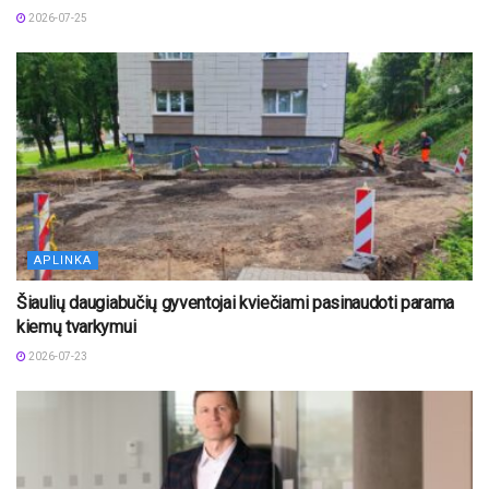
2026-07-25
APLINKA
Šiaulių daugiabučių gyventojai kviečiami pasinaudoti parama
kiemų tvarkymui
2026-07-23