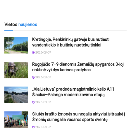
Vietos
naujienos
Kretingoje, Penkininkų gatvėje bus nutiesti
vandentiekio ir buitinių nuotekų tinklai
2026-08-07
Rugpjūčio 7–9 dienomis Žemaičių apygardos 3-ioji
rinktinė vykdys karines pratybas
2026-08-07
„Via Lietuva“ pradeda magistralinio kelio A11
Šiauliai–Palanga modernizavimo etapą
2026-08-07
Šilutės krašto žmonės su negalia aktyviai įsitraukė į
Žmonių su negalia vasaros sporto šventę
2026-08-07