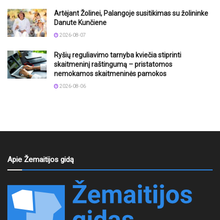
Artėjant Žolinei, Palangoje susitikimas su žolininke
Danute Kunčiene
2026-08-07
Ryšių reguliavimo tarnyba kviečia stiprinti
skaitmeninį raštingumą – pristatomos
nemokamos skaitmeninės pamokos
2026-08-06
Apie Žemaitijos gidą