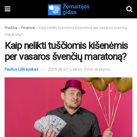
Pradžia
»
Finansai
»
Kaip nelikti tuščiomis kišenėmis per vasaros švenčių
maratoną?
Kaip nelikti tuščiomis kišenėmis
per vasaros švenčių maratoną?
Paulius Liškauskas
2024-06-27
Laikas: 4 min skaitymo