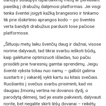
paiešką į drabužių dalijimosi platformas. Jei visgi
tenka šventei įsigyti kažką brangesnio ir tinkamo
tik prie išskirtinio aprangos kodo – po šventės
verta bandyti drabužius parduoti tose pačiose
platformose.
„Šiltuoju metų laiku švenčių daug ir dažnai, visose
norime dalyvauti, tad tikrai svarbu ieškoti būdų,
kaip galėtume optimizuoti išlaidas, tuo pačiu
prisidėti prie tvaresnių gamtai sprendimų. Jeigu
šventė vyksta toliau nuo namų – galbūt galima
susitarti ir į vakarėlį vykti kartu su kitais svečiais.
Ruošiantis į svečius svarbu prisiminti, kad vis
daugiau žmonių vertina ne dovanos dydį, o
parodytą dėmesį, tad jei esate pakviesti, dalyvauti
norite, bet negalite skirti lėšų dovanai – reikėtų