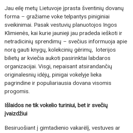
Jau eilę metų Lietuvoje įprasta šventinių dovanų
forma – gražiame voke telpantys piniginiai
sveikinimai. Pasak vestuvių planuotojos Ingos
Klimienės, kai kurie jaunieji jau pradeda ieškoti ir
netradicinių sprendimų – svečius informuoja apie
norą gauti knygų, kolekcinių gėrimų, loterijos
bilietų ar kviečia aukoti pasirinktai labdaros
organizacijai. Visgi, nepaisant atsirandančių
originalesnių idėjų, pinigai vokelyje lieka
pagrindine ir populiariausia dovana visomis
progomis.
Išlaidos ne tik vokelio turiniui, bet ir svečių
įvaizdžiui
Besiruošiant į gimtadienio vakarėlį, vestuves ar