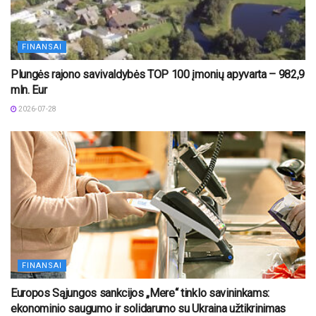
FINANSAI
Plungės rajono savivaldybės TOP 100 įmonių apyvarta – 982,9
mln. Eur
2026-07-28
FINANSAI
Europos Sąjungos sankcijos „Mere“ tinklo savininkams:
ekonominio saugumo ir solidarumo su Ukraina užtikrinimas