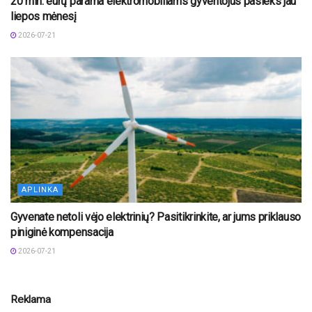
20 mln. eurų parama elektromobiliams gyventojus pasieks jau
liepos mėnesį
2026-07-21
APLINKA
Gyvenate netoli vėjo elektrinių? Pasitikrinkite, ar jums priklauso
piniginė kompensacija
2026-07-21
Reklama