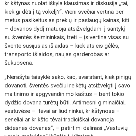
krikštynas nuolat iškyla klausimas ir diskusija „tai,
kiek gi dėti į tą vokelį?“. Vieni svečiai vertina per
metus pasikeitusias prekių ir paslaugų kainas, kiti
– dovanos dydį matuoja atsižvelgdami į santykį
su šventės šeimininkais, treti – įsivertina visas su
švente susijusias išlaidas – kiek atsieis gėlės,
transporto išlaidos, naujas garderobas ar
šukuosena.
„Nerašyta taisyklė sako, kad, svarstant, kiek pinigų
dovanoti, šventės svečiui reikėtų atsižvelgti į savo
maitinimo ir apgyvendinimo kaštus – bent tokio
dydžio dovana turėtų būti. Artimesni giminaičiai,
vestuvėse – tėvai ar liudininkai, krikštynose –
seneliai ar krikšto tėvai tradiciškai dovanoja
didesnes dovanas“, – patirtimi dalinasi „Vestuvių