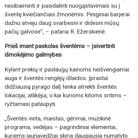
nesibaiminti ir pasidalinti nuogąstavimais su į
šventę kviečiančiais žmonėmis. Piniginiai barjerai
dažnu atveju daug svarbesni ir didesni mūsų
pačių galvose“, – pataria R. Ežerskienė.
Prieš imant paskolas šventėms – įsivertinti
išmokėjimo galimybes
Kylant prekių ir paslaugų kainoms neišvengiamai
auga ir šventės rengėjų išlaidos. Įprastai
didžiausią pyrago dalį tenka atriekti šventės
lokacijai, atlikėjui, o kai kurioms kitoms sritims –
ryžtamasi pataupyti.
„Šventės vieta, maistas, gėrimai, muzikinė
programa, vedėjas – pagrindiniai elementai,
kuriems jaunavedžiai skiria daugiausia numatyto