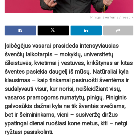
Pinigai šventėms / freepik
Įsibėgėjus vasarai prasideda intensyviausias
švenčių laikotarpis – mokyklų, universitetų
išleistuvės, kvietimai į vestuves, krikštynas ar kitas
šventes pasiekia daugelį iš mūsų. Natūraliai kyla
klausimas – kaip tinkamai pasiruošti šventėms ir
sudalyvauti visur, kur norisi, neišleidžiant visų,
vasaros pramogoms numatytų, pinigų. Piniginis
galvosūkis dažnai kyla ne tik šventės svečiams,
bet ir šeimininkams, vieni – susiveržę diržus
ypatingai dienai ruošiasi kone metus, kiti – netgi
ryžtasi pasiskolinti.