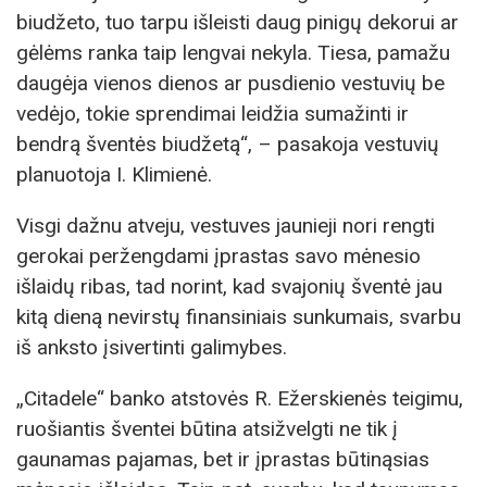
biudžeto, tuo tarpu išleisti daug pinigų dekorui ar
gėlėms ranka taip lengvai nekyla. Tiesa, pamažu
daugėja vienos dienos ar pusdienio vestuvių be
vedėjo, tokie sprendimai leidžia sumažinti ir
bendrą šventės biudžetą“, – pasakoja vestuvių
planuotoja I. Klimienė.
Visgi dažnu atveju, vestuves jaunieji nori rengti
gerokai peržengdami įprastas savo mėnesio
išlaidų ribas, tad norint, kad svajonių šventė jau
kitą dieną nevirstų finansiniais sunkumais, svarbu
iš anksto įsivertinti galimybes.
„Citadele“ banko atstovės R. Ežerskienės teigimu,
ruošiantis šventei būtina atsižvelgti ne tik į
gaunamas pajamas, bet ir įprastas būtinąsias