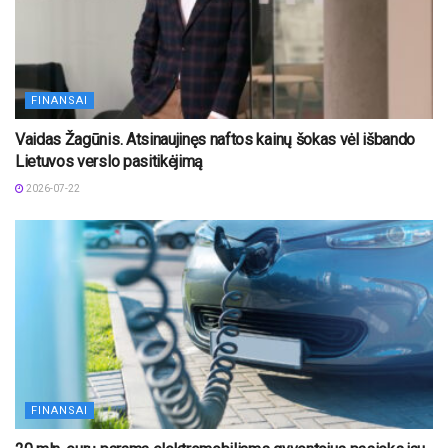
FINANSAI
Vaidas Žagūnis. Atsinaujinęs naftos kainų šokas vėl išbando
Lietuvos verslo pasitikėjimą
2026-07-22
FINANSAI