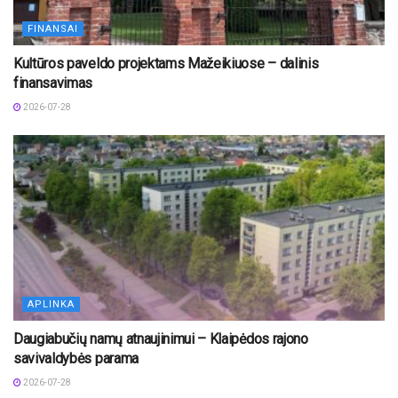
FINANSAI
Kultūros paveldo projektams Mažeikiuose – dalinis
finansavimas
2026-07-28
APLINKA
Daugiabučių namų atnaujinimui – Klaipėdos rajono
savivaldybės parama
2026-07-28