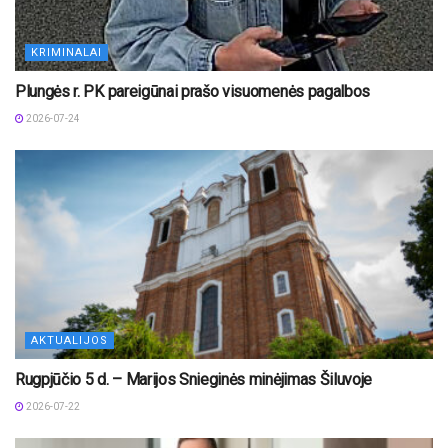
KRIMINALAI
Plungės r. PK pareigūnai prašo visuomenės pagalbos
2026-07-24
AKTUALIJOS
Rugpjūčio 5 d. – Marijos Snieginės minėjimas Šiluvoje
2026-07-22