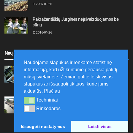
2025-09-26
Pakražantiškių Jurginės neįsivaizduojamos be
sūrių
2016-04-26
Naujausi
Naudojame slapukus ir renkame statistinę
Ryšių reguliavimo tarnyba kviečia stiprinti
informaciją, kad užtikrintume geriausią patirtį
skaitmeninį raštingumą – pristatomos
mūsų svetainėje. Žemiau galite leisti visus
nemokamos skaitmeninės pamokos
slapukus ar išsaugoti tik tuos, kurie jums
2026-08-06
aktualūs.
Plačiau
Ernesto Galvanausko bulvaro atnaujinimas
Techniniai
Techniniai
Klaipėdoje juda į priekį
Rinkodaros
Rinkodaros
2026-08-06
Išsaugoti nustatymus
Leisti visus