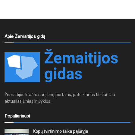
Apie Žemaitijos gidą
Žemaitijos krašto naujienų portalas, pateikiantis tiesiai Tau
aktualias žinias ir įvykius.
Populiariausi
Kopų tvirtinimo talka pajūryje