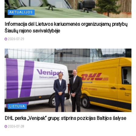
AKTUALIJOS
Informacija dėl Lietuvos kariuomenės organizuojamų pratybų
Šiaulių rajono savivaldybėje
2026-07-29
LIETUVA
DHL perka „Venipak“ grupę: stiprins pozicijas Baltijos šalyse
2026-07-28