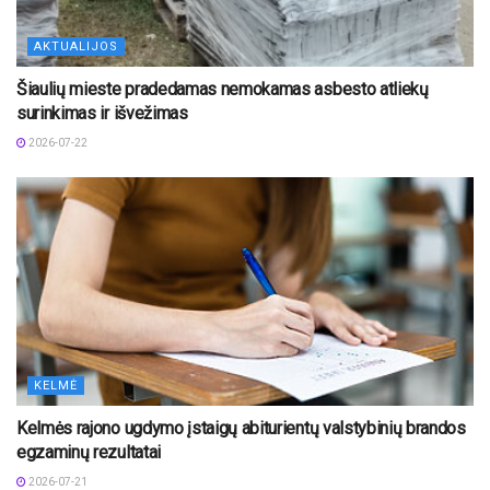
AKTUALIJOS
Šiaulių mieste pradedamas nemokamas asbesto atliekų
surinkimas ir išvežimas
2026-07-22
KELMĖ
Kelmės rajono ugdymo įstaigų abiturientų valstybinių brandos
egzaminų rezultatai
2026-07-21