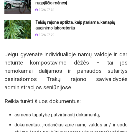
rugpjūčio mėnesį
2026-07-31
Telšių rajone aptikta, kaip įtariama, kanapių
auginimo laboratorija
2026-07-29
Jeigu gyvenate individualioje namų valdoje ir dar
neturite kompostavimo dėžės – tai jos
nemokamai dalijamos ir panaudos sutartys
pasirašomos Trakų rajono savivaldybės
administracijos seniūnijose.
Reikia turėti šiuos dokumentus:
asmens tapatybę patvirtinantį dokumentą;
dokumentus, įrodančius apie namų valdos ar / ir sodo