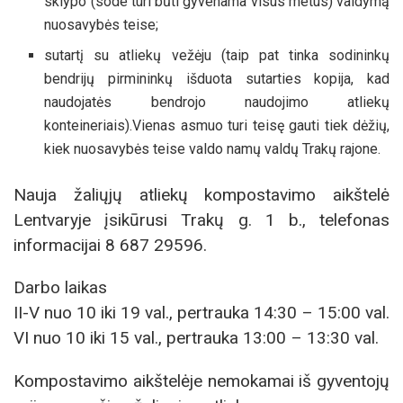
sklypo (sode turi būti gyvenama visus metus) valdymą
nuosavybės teise;
sutartį su atliekų vežėju (taip pat tinka sodininkų
bendrijų pirmininkų išduota sutarties kopija, kad
naudojatės bendrojo naudojimo atliekų
konteineriais).Vienas asmuo turi teisę gauti tiek dėžių,
kiek nuosavybės teise valdo namų valdų Trakų rajone.
Nauja žaliųjų atliekų kompostavimo aikštelė
Lentvaryje įsikūrusi Trakų g. 1 b., telefonas
informacijai 8 687 29596.
Darbo laikas
II-V nuo 10 iki 19 val., pertrauka 14:30 – 15:00 val.
VI nuo 10 iki 15 val., pertrauka 13:00 – 13:30 val.
Kompostavimo aikštelėje nemokamai iš gyventojų