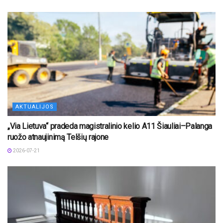
AKTUALIJOS
„Via Lietuva“ pradeda magistralinio kelio A11 Šiauliai–Palanga
ruožo atnaujinimą Telšių rajone
2026-07-21