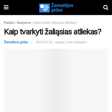
Pradžia
»
Naujienos
»
Kaip tvarkyti žaliąsias atliekas?
Kaip tvarkyti žaliąsias atliekas?
Žemaitijos gidas
2015-03-18
Laikas: 2 min skaitymo