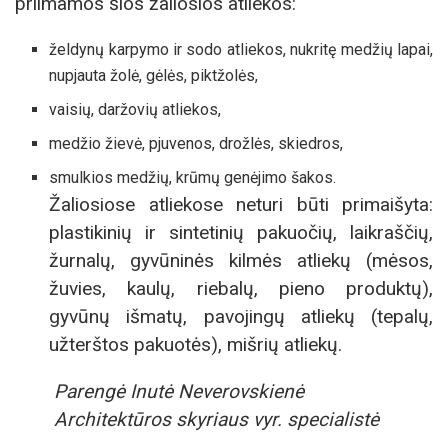
priimamos šios žaliosios atliekos:
želdynų karpymo ir sodo atliekos, nukritę medžių lapai,
nupjauta žolė, gėlės, piktžolės,
vaisių, daržovių atliekos,
medžio žievė, pjuvenos, drožlės, skiedros,
smulkios medžių, krūmų genėjimo šakos.
Žaliosiose atliekose neturi būti primaišyta:
plastikinių ir sintetinių pakuočių, laikraščių,
žurnalų, gyvūninės kilmės atliekų (mėsos,
žuvies, kaulų, riebalų, pieno produktų),
gyvūnų išmatų, pavojingų atliekų (tepalų,
užterštos pakuotės), mišrių atliekų.
Parengė Inutė Neverovskienė
Architektūros skyriaus vyr. specialistė