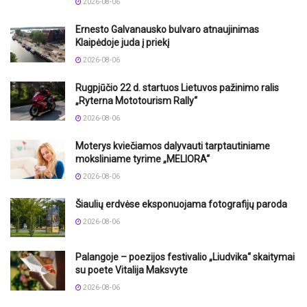
2026-08-06
Ernesto Galvanausko bulvaro atnaujinimas
Klaipėdoje juda į priekį
2026-08-06
Rugpjūčio 22 d. startuos Lietuvos pažinimo ralis
„Ryterna Mototourism Rally“
2026-08-06
Moterys kviečiamos dalyvauti tarptautiniame
moksliniame tyrime „MELIORA“
2026-08-06
Šiaulių erdvėse eksponuojama fotografijų paroda
2026-08-06
Palangoje – poezijos festivalio „Liudvika“ skaitymai
su poete Vitalija Maksvyte
2026-08-06