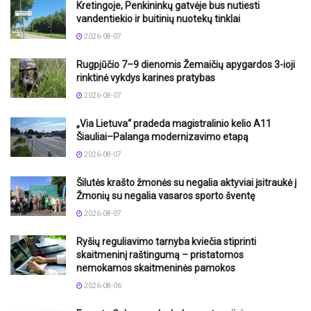
Kretingoje, Penkininkų gatvėje bus nutiesti
vandentiekio ir buitinių nuotekų tinklai
2026-08-07
Rugpjūčio 7–9 dienomis Žemaičių apygardos 3-ioji
rinktinė vykdys karines pratybas
2026-08-07
„Via Lietuva“ pradeda magistralinio kelio A11
Šiauliai–Palanga modernizavimo etapą
2026-08-07
Šilutės krašto žmonės su negalia aktyviai įsitraukė į
Žmonių su negalia vasaros sporto šventę
2026-08-07
Ryšių reguliavimo tarnyba kviečia stiprinti
skaitmeninį raštingumą – pristatomos
nemokamos skaitmeninės pamokos
2026-08-06