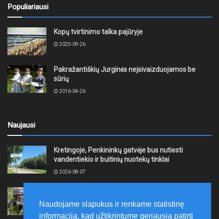
Populiariausi
Kopų tvirtinimo talka pajūryje
2025-09-26
Pakražantiškių Jurginės neįsivaizduojamos be
sūrių
2016-04-26
Naujausi
Kretingoje, Penkininkų gatvėje bus nutiesti
vandentiekio ir buitinių nuotekų tinklai
2026-08-07
Rugpjūčio 7–9 dienomis Žemaičių apygardos 3-ioji
rinktinė vykdys karines pratybas
Naudojame slapukus ir renkame statistinę
2026-08-07
informaciją, kad užtikrintume geriausią patirtį