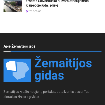
Ernesto Galvanausko bulvaro atnaujinimas
Klaipėdoje juda į priekį
2026-08-06
Apie Žemaitijos gidą
Žemaitijos krašto naujienų portalas, pateikiantis tiesiai Tau
aktualias žinias ir įvykius.