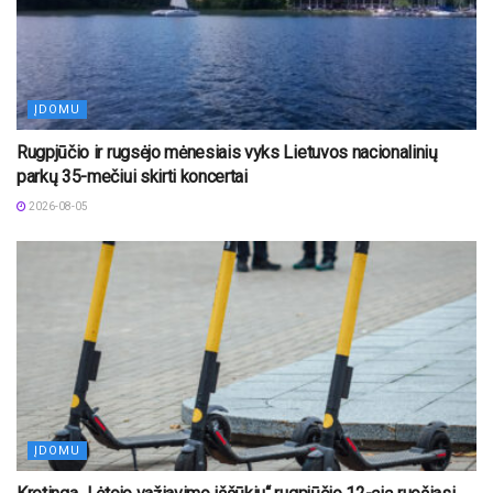
ĮDOMU
Rugpjūčio ir rugsėjo mėnesiais vyks Lietuvos nacionalinių
parkų 35-mečiui skirti koncertai
2026-08-05
ĮDOMU