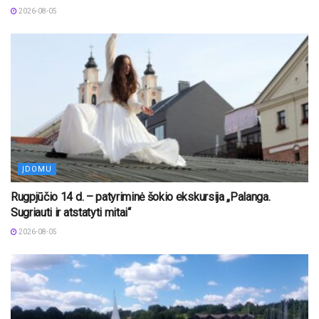
2026-08-05
ĮDOMU
Rugpjūčio 14 d. – patyriminė šokio ekskursija „Palanga.
Sugriauti ir atstatyti mitai“
2026-08-05