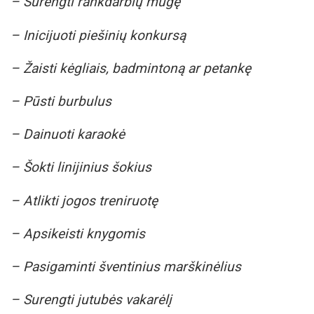
– Surengti rankdarbių mugę
– Inicijuoti piešinių konkursą
– Žaisti kėgliais, badmintoną ar petankę
– Pūsti burbulus
– Dainuoti karaokė
– Šokti linijinius šokius
– Atlikti jogos treniruotę
– Apsikeisti knygomis
– Pasigaminti šventinius marškinėlius
– Surengti jutubės vakarėlį