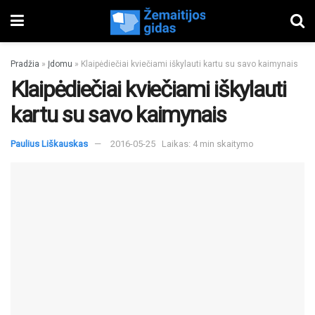
Pradžia
»
Įdomu
»
Klaipėdiečiai kviečiami iškylauti kartu su savo kaimynais
Klaipėdiečiai kviečiami iškylauti
kartu su savo kaimynais
Paulius Liškauskas
2016-05-25
Laikas: 4 min skaitymo