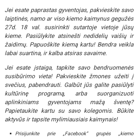
Jei esate paprastas gyventojas, pakvieskite savo
laiptinės, namo ar viso kiemo kaimynus gegužės
27d. 18 val. susirinkti sutartoje vietoje jūsų
kieme. Pasiūlykite atsinešti nedidelių vaišių ir
žaidimų. Papuoškite kiemą kartu! Bendra veikla
labai suartina, ir kalba atsiras savaime.
Jei esate įstaiga, tapkite savo bendruomenės
susibūrimo vieta! Pakvieskite žmones užeiti į
svečius, pabendrauti. Galbūt jūs galite pasiūlyti
kultūrinę programą, arba suorganizuoti
aplinkiniams gyventojams mažą šventę?
Papietaukite kartu su savo kolegomis. Būkite
aktyvūs ir tapsite mylimiausiais kaimynais!
Prisijunkite prie „Facebook“ grupės „kiemo