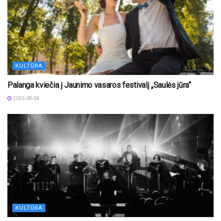
KULTŪRA
Palanga kviečia į Jaunimo vasaros festivalį „Saulės jūra“
2026-08-04
KULTŪRA