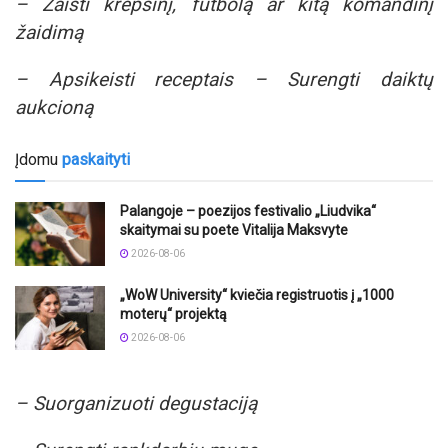
– Žaisti krepšinį, futbolą ar kitą komandinį
žaidimą
– Apsikeisti receptais – Surengti daiktų
aukcioną
Įdomu
paskaityti
Palangoje – poezijos festivalio „Liudvika“
skaitymai su poete Vitalija Maksvyte
2026-08-06
„WoW University“ kviečia registruotis į „1000
moterų“ projektą
2026-08-06
– Suorganizuoti degustaciją