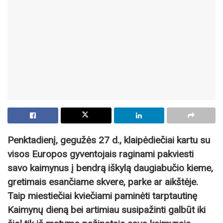
Penktadienį, gegužės 27 d., klaipėdiečiai kartu su
visos Europos gyventojais raginami pakviesti
savo kaimynus į bendrą iškylą daugiabučio kieme,
gretimais esančiame skvere, parke ar aikštėje.
Taip miestiečiai kviečiami paminėti tarptautinę
Kaimynų dieną bei artimiau susipažinti galbūt iki