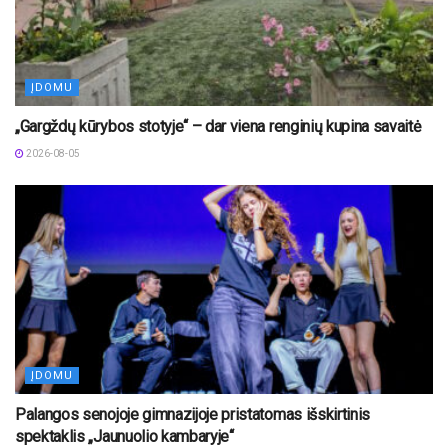
ĮDOMU
„Gargždų kūrybos stotyje“ – dar viena renginių kupina savaitė
2026-08-05
ĮDOMU
Palangos senojoje gimnazijoje pristatomas išskirtinis
spektaklis „Jaunuolio kambaryje“