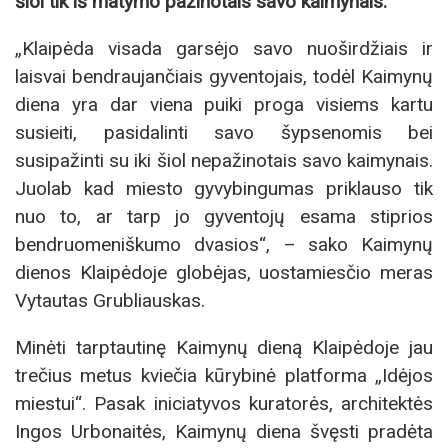
šiol tik iš matymo pažinotais savo kaimynais.
„Klaipėda visada garsėjo savo nuoširdžiais ir
laisvai bendraujančiais gyventojais, todėl Kaimynų
diena yra dar viena puiki proga visiems kartu
susieiti, pasidalinti savo šypsenomis bei
susipažinti su iki šiol nepažinotais savo kaimynais.
Juolab kad miesto gyvybingumas priklauso tik
nuo to, ar tarp jo gyventojų esama stiprios
bendruomeniškumo dvasios“, – sako Kaimynų
dienos Klaipėdoje globėjas, uostamiesčio meras
Vytautas Grubliauskas.
Minėti tarptautinę Kaimynų dieną Klaipėdoje jau
trečius metus kviečia kūrybinė platforma „Idėjos
miestui“. Pasak iniciatyvos kuratorės, architektės
Ingos Urbonaitės, Kaimynų diena švęsti pradėta