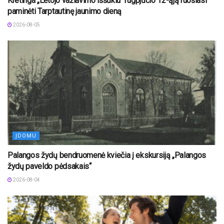
Kretinga „Lėtojo važiavimo iššūkiu“ rugpjūčio 12-ąją ruošiasi
paminėti Tarptautinę jaunimo dieną
2026-08-05
ĮDOMU
Palangos žydų bendruomenė kviečia į ekskursiją „Palangos
žydų paveldo pėdsakais“
2026-08-04