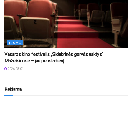
ĮDOMU
Vasaros kino festivalis „Sidabrinės gervės naktys“
Mažeikiuose – jau penktadienį
2026-08-04
Reklama