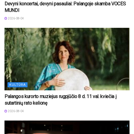
Devyni koncertai, devyni pasauliai: Palangoje skamba VOCES
MUNDI
2026-08-04
KULTŪRA
Palangos kurorto muziejus rugpjūčio 8 d. 11 val. kviečia į
sutartinių rato kelionę
2026-08-04