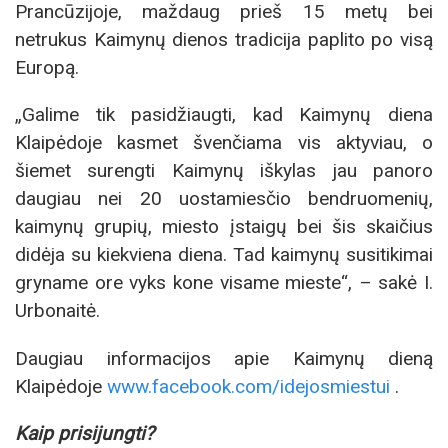
Prancūzijoje, maždaug prieš 15 metų bei
netrukus Kaimynų dienos tradicija paplito po visą
Europą.
„Galime tik pasidžiaugti, kad Kaimynų diena
Klaipėdoje kasmet švenčiama vis aktyviau, o
šiemet surengti Kaimynų iškylas jau panoro
daugiau nei 20 uostamiesčio bendruomenių,
kaimynų grupių, miesto įstaigų bei šis skaičius
didėja su kiekviena diena. Tad kaimynų susitikimai
gryname ore vyks kone visame mieste“, – sakė I.
Urbonaitė.
Daugiau informacijos apie Kaimynų dieną
Klaipėdoje
www.facebook.com/idejosmiestui
.
Kaip prisijungti?