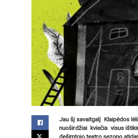
Jau šį savaitgalį Klaipėdos lėl
nuoširdžiai kviečia visus ištik
dešimtojo teatro sezono atidar