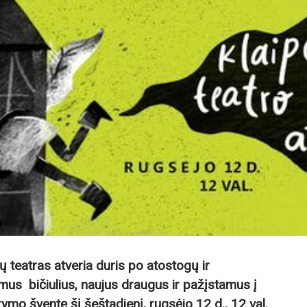
ių teatras atveria duris po atostogų ir
imus bičiulius, naujus draugus ir pažįstamus į
ymo šventę šį šeštadienį, rugsėjo 12 d., 12 val.