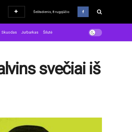
Šeštadienis, 8 rugpjūčio
Skuodas
Jurbarkas
Šilutė
lvins svečiai iš