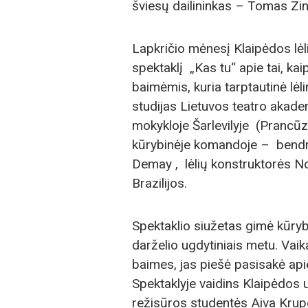
šviesų dailininkas – Tomas Zin
Lapkričio mėnesį Klaipėdos lėli
spektaklį „Kas tu“ apie tai, kai
baimėmis, kuria tarptautinė lė
studijas Lietuvos teatro akademi
mokykloje Šarlevilyje (Prancūz
kūrybinėje komandoje – bendr
Demay , lėlių konstruktorės No
Brazilijos.
Spektaklio siužetas gimė kūryb
darželio ugdytiniais metu. Vai
baimes, jas piešė pasisakė api
Spektaklyje vaidins Klaipėdos u
režisūros studentės Aiva Krupel