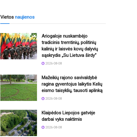
Vietos
naujienos
Ariogaloje nuskambėjo
tradicinis tremtinių, politinių
kalinių ir laisvės kovų dalyvių
sąskrydis „Su Lietuva širdy“
2026-08-08
Mažeikių rajono savivaldybė
ragina gyventojus laikytis Kelių
eismo taisyklių, tausoti aplinką
2026-08-08
Klaipėdos Liepojos gatvėje
darbai vyks naktimis
2026-08-08