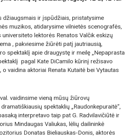
 džiaugsmais ir įspūdžiais, pristatysime
mės muzikos, atidarysime vilnietės scenografės,
s universiteto lektorės Renatos Valčik eskizų
a , pakviesime žiūrėti patį jautriausią,
atro spektaklį apie draugystę ir meilę „Nepaprasta
pektaklį pagal Kate DiCamilo kūrinį režisavo
, o vaidina aktoriai Renata Kutaitė bei Vytautas
val. vaidinsime vieną mūsų žiūrovų
 dramatiškiausių spektaklių „Raudonkepuraitė“,
asaką interpretavo taip pat G. Radvilavičiūtė ir
rius Mindaugas Valiukas, lėlių dailininkė
ozitorius Donatas Bieliauskas-Donis, aktorės