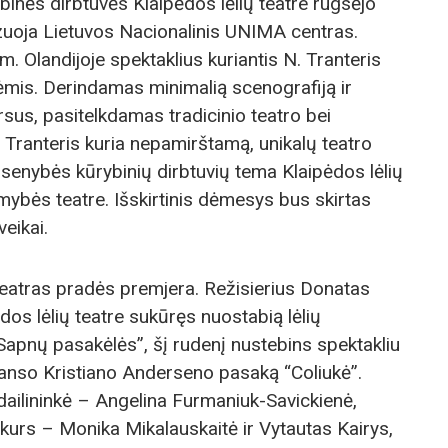
ybinės dirbtuvės Klaipėdos lėlių teatre rugsėjo
zuoja Lietuvos Nacionalinis UNIMA centras.
m. Olandijoje spektaklius kuriantis N. Tranteris
ėmis. Derindamas minimalią scenografiją ir
rsus, pasitelkdamas tradicinio teatro bei
 Tranteris kuria nepamirštamą, unikalų teatro
rsenybės kūrybinių dirbtuvių tema Klaipėdos lėlių
imybės teatre. Išskirtinis dėmesys bus skirtas
veikai.
teatras pradės premjera. Režisierius Donatas
dos lėlių teatre sukūręs nuostabią lėlių
“Sapnų pasakėlės”, šį rudenį nustebins spektakliu
Hanso Kristiano Anderseno pasaką “Coliukė”.
ailininkė – Angelina Furmaniuk-Savickienė,
 kurs – Monika Mikalauskaitė ir Vytautas Kairys,