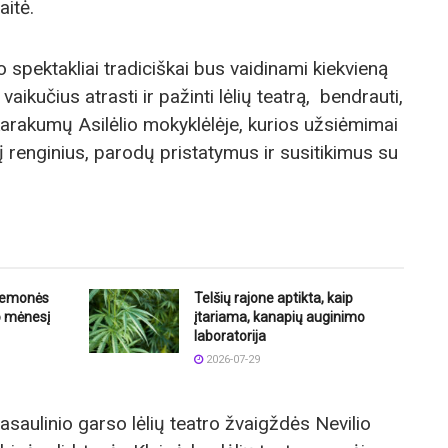
aitė.
o spektakliai tradiciškai bus vaidinami kiekvieną
vaikučius atrasti ir pažinti lėlių teatrą, bendrauti,
 Karakumų Asilėlio mokyklėlėje, kurios užsiėmimai
į renginius, parodų pristatymus ir susitikimus su
riemonės
Telšių rajone aptikta, kaip
o mėnesį
įtariama, kanapių auginimo
laboratorija
2026-07-29
saulinio garso lėlių teatro žvaigždės Nevilio