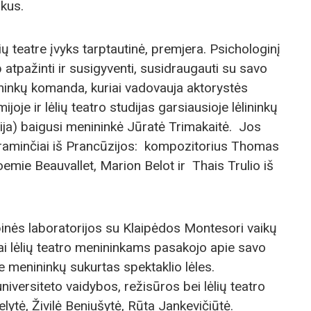
kus.
ų teatre įvyks tarptautinė, premjera. Psichologinį
p atpažinti ir susigyventi, susidraugauti su savo
lininkų komanda, kuriai vadovauja aktorystės
joje ir lėlių teatro studijas garsiausioje lėlininkų
ija) baigusi menininkė Jūratė Trimakaitė. Jos
aminčiai iš Prancūzijos: kompozitorius Thomas
emie Beauvallet, Marion Belot ir Thais Trulio iš
inės laboratorijos su Klaipėdos Montesori vaikų
kai lėlių teatro menininkams pasakojo apie savo
e menininkų sukurtas spektaklio lėles.
niversiteto vaidybos, režisūros bei lėlių teatro
ytė, Živilė Beniušytė, Rūta Jankevičiūtė.