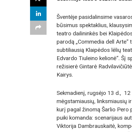
Šventėje pasidalinsime vasaros
būsimus spektaklius, klausysi
teatro dailininkės bei Klaipėdo
parodą „Commedia dell Arte“ tem
subtiliausią Klaipėdos lėlių te
Edvardo Tiuleino kelionė“. Šį s
režisierė Gintarė Radvilavičiūtė
Kairys.
Sekmadienį, rugsėjo 13 d., 12 
mėgstamiausių, linksmiausių ir
kurį pagal žinomą Šarlio Pero p
puiki komanda: scenarijaus auto
Viktorija Dambrauskaitė, komp