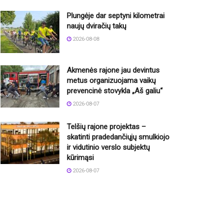
Plungėje dar septyni kilometrai
naujų dviračių takų
2026-08-08
Akmenės rajone jau devintus
metus organizuojama vaikų
prevencinė stovykla „Aš galiu“
2026-08-07
Telšių rajone projektas –
skatinti pradedančiųjų smulkiojo
ir vidutinio verslo subjektų
kūrimąsi
2026-08-07