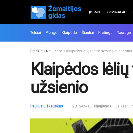
ĮDOMU
KRIMINALAI
Telšiai
Plungė
Klaipėda
Šiauliai
Kretinga
Tauragė
Pradžia
»
Naujienos
»
Klaipėdos lėlių teatro sezoną nuspalvins 
Klaipėdos lėlių
užsienio
Paulius Liškauskas
2015-09-10
Naujienos
Laikas: 3