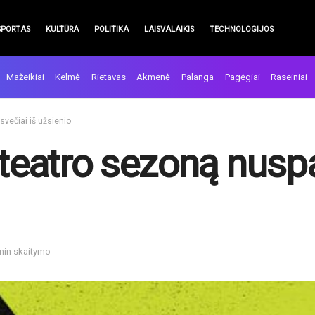
SPORTAS
KULTŪRA
POLITIKA
LAISVALAIKIS
TECHNOLOGIJOS
Mažeikiai
Kelmė
Rietavas
Akmenė
Palanga
Pagėgiai
Raseiniai
svečiai iš užsienio
 teatro sezoną nuspa
 min skaitymo