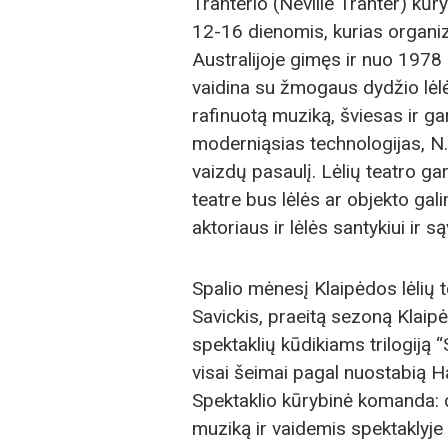
Tranterio (Neville Tranter) kūr
12-16 dienomis, kurias organi
Australijoje gimęs ir nuo 1978 
vaidina su žmogaus dydžio lėl
rafinuotą muziką, šviesas ir ga
moderniąsias technologijas, N.
vaizdų pasaulį. Lėlių teatro ga
teatre bus lėlės ar objekto gal
aktoriaus ir lėlės santykiui ir są
Spalio mėnesį Klaipėdos lėlių 
Savickis, praeitą sezoną Klaipė
spektaklių kūdikiams trilogiją 
visai šeimai pagal nuostabią 
Spektaklio kūrybinė komanda: d
muziką ir vaidemis spektaklyje