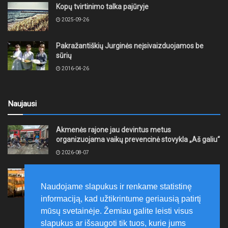
Kopų tvirtinimo talka pajūryje
2025-09-26
Pakražantiškių Jurginės neįsivaizduojamos be
sūrių
2016-04-26
Naujausi
Akmenės rajone jau devintus metus
organizuojama vaikų prevencinė stovykla „Aš galiu“
2026-08-07
Telšių rajone projektas – skatinti pradedančiųjų
smulkiojo ir vidutinio verslo subjektų kūrimąsi
Naudojame slapukus ir renkame statistinę
2026-08-07
informaciją, kad užtikrintume geriausią patirtį
mūsų svetainėje. Žemiau galite leisti visus
slapukus ar išsaugoti tik tuos, kurie jums