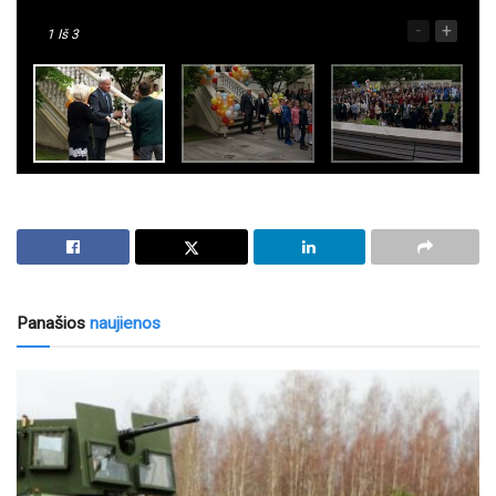
-
+
1
Iš 3
Panašios
naujienos