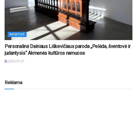
AKMENĖ
Personalinė Dainiaus Liškevičiaus paroda „Pelėda, šventovė ir
judantysis“ Akmenės kultūros namuose
2026-07-21
Reklama