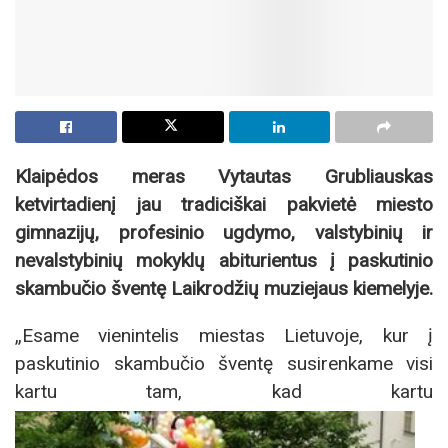
Klaipėdos meras Vytautas Grubliauskas
ketvirtadienį jau tradiciškai pakvietė miesto
gimnazijų, profesinio ugdymo, valstybinių ir
nevalstybinių mokyklų abiturientus į paskutinio
skambučio šventę Laikrodžių muziejaus kiemelyje.
„Esame vienintelis miestas Lietuvoje, kur į
paskutinio skambučio šventę susirenkame visi
kartu tam, kad kartu