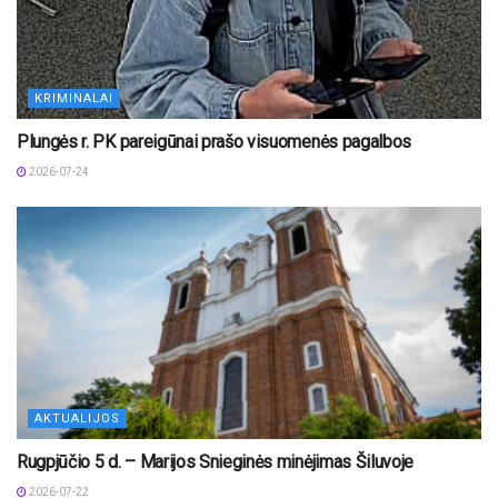
KRIMINALAI
Plungės r. PK pareigūnai prašo visuomenės pagalbos
2026-07-24
AKTUALIJOS
Rugpjūčio 5 d. – Marijos Snieginės minėjimas Šiluvoje
2026-07-22