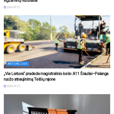
egzaminų rezultatai
2026-07-21
AKTUALIJOS
„Via Lietuva“ pradeda magistralinio kelio A11 Šiauliai–Palanga
ruožo atnaujinimą Telšių rajone
2026-07-21