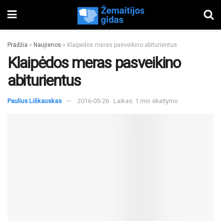
Pradžia
»
Naujienos
»
Klaipėdos meras pasveikino abiturientus
Klaipėdos meras pasveikino
abiturientus
Paulius Liškauskas
2016-05-26
Laikas: 1 min skaitymo