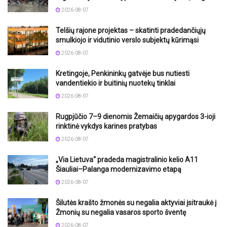
2026-08-07
Telšių rajone projektas – skatinti pradedančiųjų
smulkiojo ir vidutinio verslo subjektų kūrimąsi
2026-08-07
Kretingoje, Penkininkų gatvėje bus nutiesti
vandentiekio ir buitinių nuotekų tinklai
2026-08-07
Rugpjūčio 7–9 dienomis Žemaičių apygardos 3-ioji
rinktinė vykdys karines pratybas
2026-08-07
„Via Lietuva“ pradeda magistralinio kelio A11
Šiauliai–Palanga modernizavimo etapą
2026-08-07
Šilutės krašto žmonės su negalia aktyviai įsitraukė į
Žmonių su negalia vasaros sporto šventę
2026-08-07