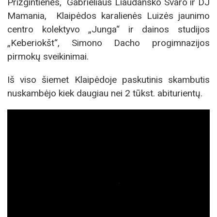
Prižgintienės, Gabrieliaus Liaudansko Svaro ir DJ
Mamania, Klaipėdos karalienės Luizės jaunimo
centro kolektyvo „Junga“ ir dainos studijos
„Keberiokšt“, Simono Dacho progimnazijos
pirmokų sveikinimai.
Iš viso šiemet Klaipėdoje paskutinis skambutis
nuskambėjo kiek daugiau nei 2 tūkst. abiturientų.