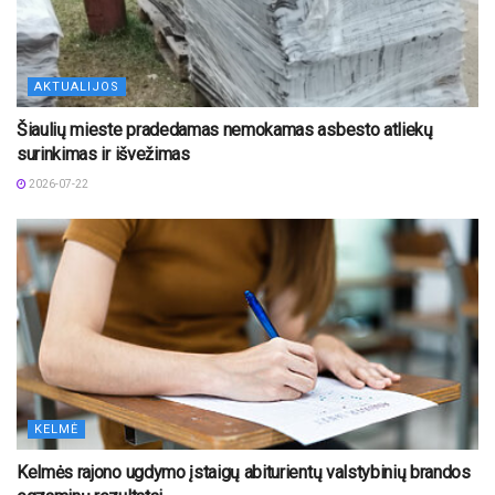
AKTUALIJOS
Šiaulių mieste pradedamas nemokamas asbesto atliekų
surinkimas ir išvežimas
2026-07-22
KELMĖ
Kelmės rajono ugdymo įstaigų abiturientų valstybinių brandos