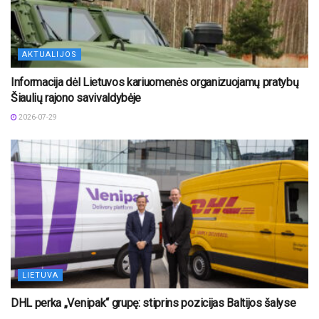
AKTUALIJOS
Informacija dėl Lietuvos kariuomenės organizuojamų pratybų
Šiaulių rajono savivaldybėje
2026-07-29
LIETUVA
DHL perka „Venipak“ grupę: stiprins pozicijas Baltijos šalyse