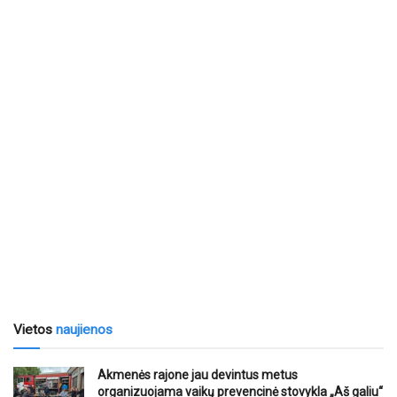
Vietos
naujienos
Akmenės rajone jau devintus metus
organizuojama vaikų prevencinė stovykla „Aš galiu“