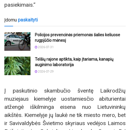
pasiekimais.“
Įdomu
paskaityti
Policijos prevencinės priemonės šalies keliuose
rugpjūčio mėnesį
2026-07-31
Telšių rajone aptikta, kaip įtariama, kanapių
auginimo laboratorija
2026-07-29
Į paskutinio skambučio šventę Laikrodžių
muziejaus kiemelyje uostamiesčio abiturientai
atžengė iškilminga eisena nuo Lietuvininkų
aikštės. Kiemelyje jų laukė ne tik miesto mero, bet
ir Savivaldybės Švietimo skyriaus vedėjos Laimos