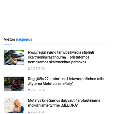
Vietos
naujienos
Ryšių reguliavimo tarnyba kviečia stiprinti
skaitmeninį raštingumą – pristatomos
nemokamos skaitmeninės pamokos
2026-08-06
Rugpjūčio 22 d. startuos Lietuvos pažinimo ralis
„Ryterna Mototourism Rally“
2026-08-06
Moterys kviečiamos dalyvauti tarptautiniame
moksliniame tyrime „MELIORA“
2026-08-06