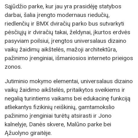
Sąjūdžio parke, kur jau yra prasidėję statybos
darbai, šalia įrengto modernaus riedučių,
riedlenčių ir BMX dviračių parko bus sutvarkyti
pėsčiųjų ir dviračių takai, želdynai, įkurtos erdvės
pasyviam poilsiui, įrengtos universalaus dizaino
vaikų žaidimų aikštelės, mažoji architektūra,
pažinimo įrenginiai, išmaniosios interneto prieigos
zonos.
Jutiminio mokymo elementai, universalaus dizaino
vaikų žaidimo aikštelės, pritaikytos sveikiems ir
negalią turintiems vaikams bei edukacinę funkciją
atliekantys fizikinių reiškinių, gamtamokslio
pažinimo įrenginiai turėtų atsirasti ir Jono
kalnelyje, Danės skvere, Malūno parke bei
Ąžuolyno giraitėje.