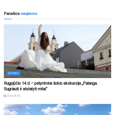
Panašios
naujienos
ĮDOMU
Rugpjūčio 14 d. – patyriminė šokio ekskursija „Palanga.
Sugriauti ir atstatyti mitai“
2026-08-05