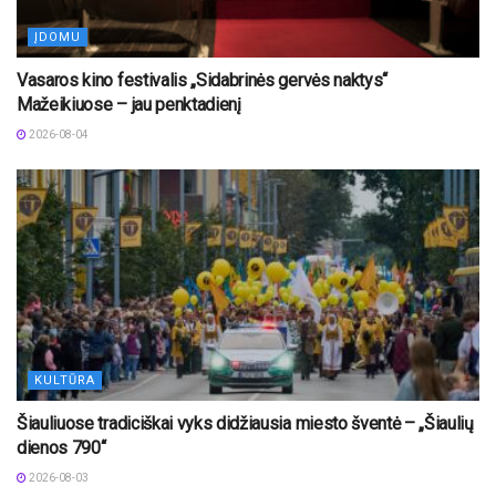
ĮDOMU
Vasaros kino festivalis „Sidabrinės gervės naktys“
Mažeikiuose – jau penktadienį
2026-08-04
KULTŪRA
Šiauliuose tradiciškai vyks didžiausia miesto šventė – „Šiaulių
dienos 790“
2026-08-03