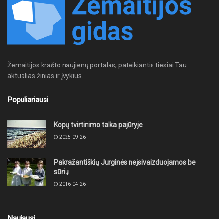
Žemaitijos krašto naujienų portalas, pateikiantis tiesiai Tau
aktualias žinias ir įvykius.
Populiariausi
Kopų tvirtinimo talka pajūryje
2025-09-26
Pakražantiškių Jurginės neįsivaizduojamos be
sūrių
2016-04-26
Naujausi