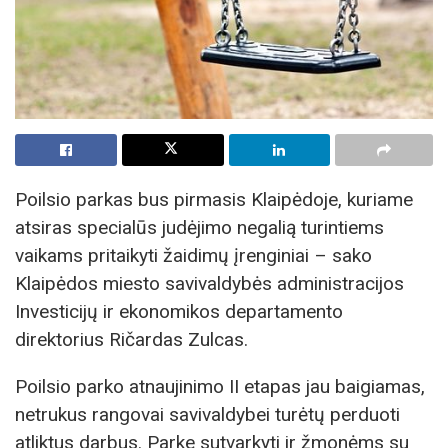
Poilsio parkas bus pirmasis Klaipėdoje, kuriame
atsiras specialūs judėjimo negalią turintiems
vaikams pritaikyti žaidimų įrenginiai – sako
Klaipėdos miesto savivaldybės administracijos
Investicijų ir ekonomikos departamento
direktorius Ričardas Zulcas.
Poilsio parko atnaujinimo II etapas jau baigiamas,
netrukus rangovai savivaldybei turėtų perduoti
atliktus darbus. Parke sutvarkyti ir žmonėms su