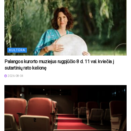
KULTŪRA
Palangos kurorto muziejus rugpjūčio 8 d. 11 val. kviečia į
sutartinių rato kelionę
2026-08-04