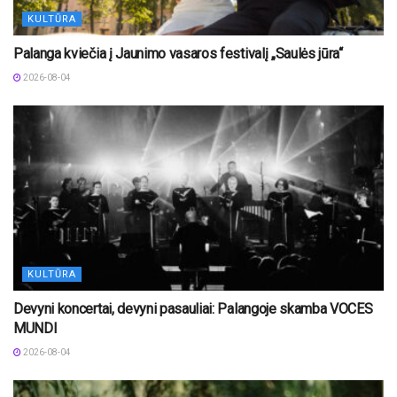
KULTŪRA
Palanga kviečia į Jaunimo vasaros festivalį „Saulės jūra“
2026-08-04
KULTŪRA
Devyni koncertai, devyni pasauliai: Palangoje skamba VOCES
MUNDI
2026-08-04