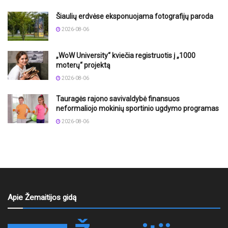
Šiaulių erdvėse eksponuojama fotografijų paroda
2026-08-06
„WoW University“ kviečia registruotis į „1000
moterų“ projektą
2026-08-06
Tauragės rajono savivaldybė finansuos
neformaliojo mokinių sportinio ugdymo programas
2026-08-06
Apie Žemaitijos gidą