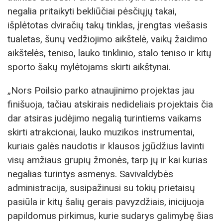
negalia pritaikyti bekliūčiai pėsčiųjų takai,
išplėtotas dviračių takų tinklas, įrengtas viešasis
tualetas, šunų vedžiojimo aikštelė, vaikų žaidimo
aikštelės, teniso, lauko tinklinio, stalo teniso ir kitų
sporto šakų mylėtojams skirti aikštynai.
„Nors Poilsio parko atnaujinimo projektas jau
finišuoja, tačiau atskirais nedideliais projektais čia
dar atsiras judėjimo negalią turintiems vaikams
skirti atrakcionai, lauko muzikos instrumentai,
kuriais galės naudotis ir klausos įgūdžius lavinti
visų amžiaus grupių žmonės, tarp jų ir kai kurias
negalias turintys asmenys. Savivaldybės
administracija, susipažinusi su tokių prietaisų
pasiūla ir kitų šalių gerais pavyzdžiais, inicijuoja
papildomus pirkimus, kurie sudarys galimybę šias