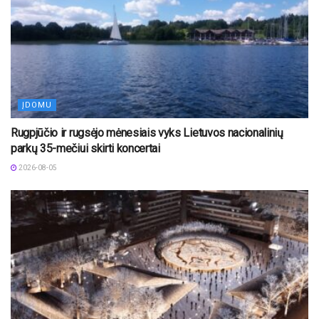
ĮDOMU
Rugpjūčio ir rugsėjo mėnesiais vyks Lietuvos nacionalinių
parkų 35-mečiui skirti koncertai
2026-08-05