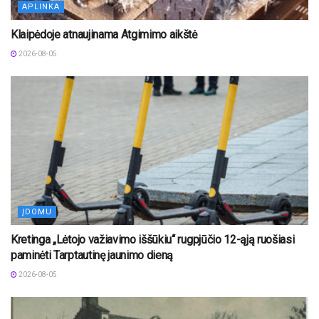
APLINKA
Klaipėdoje atnaujinama Atgimimo aikštė
2026-08-05
ĮDOMU
Kretinga „Lėtojo važiavimo iššūkiu“ rugpjūčio 12-ąją ruošiasi
paminėti Tarptautinę jaunimo dieną
2026-08-05