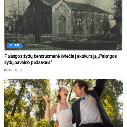
ĮDOMU
Palangos žydų bendruomenė kviečia į ekskursiją „Palangos
žydų paveldo pėdsakais“
2026-08-04