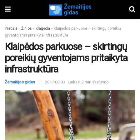
Pradžia
»
Žinios
»
Klaipėda
»
Klaipėdos parkuose – skirtingų poreikių
gyventojams pritaikyta infrastruktūra
Klaipėdos parkuose – skirtingų
poreikių gyventojams pritaikyta
infrastruktūra
Žemaitijos gidas
2017-08-03
Laikas: 2 min skaitymo