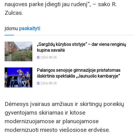
naujoves parke įdiegti jau rudenį“, – sako R.
Zulcas.
Įdomu
paskaityti
„Gargždų kūrybos stotyje“ – dar viena renginių
kupina savaitė
2026-08-05
Palangos senojoje gimnazijoje pristatomas
išskirtinis spektaklis „Jaunuolio kambaryje“
2026-08-05
Dėmesys įvairaus amžiaus ir skirtingų poreikių
gyventojams skiriamas ir kitose
modernizuojamose ar planuojamose
modernizuoti miesto viešosiose erdvėse.