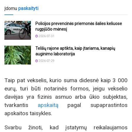
Įdomu
paskaityti
Policijos prevencinės priemonės šalies keliuose
rugpjūčio mėnesį
2026-07-31
Telšių rajone aptikta, kaip įtariama, kanapių
auginimo laboratorija
2026-07-29
Taip pat vekselis, kurio suma didesnė kaip 3 000
eurų, turi būti notarinės formos, jeigu vekselio
davėjas yra fizinis asmuo arba ūkio subjektas,
tvarkantis
apskaitą
pagal supaprastintos
apskaitos taisykles.
Svarbu žinoti, kad įstatymų reikalaujamos