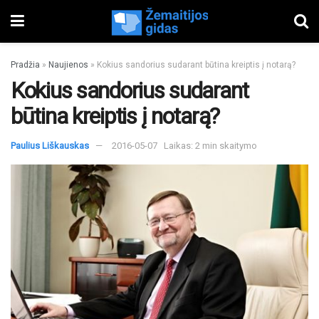
Pradžia
»
Naujienos
»
Kokius sandorius sudarant būtina kreiptis į notarą?
Kokius sandorius sudarant
būtina kreiptis į notarą?
Paulius Liškauskas
2016-05-07
Laikas: 2 min skaitymo