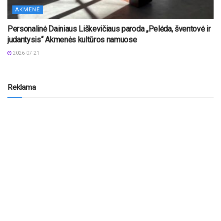
AKMENĖ
Personalinė Dainiaus Liškevičiaus paroda „Pelėda, šventovė ir
judantysis“ Akmenės kultūros namuose
2026-07-21
Reklama