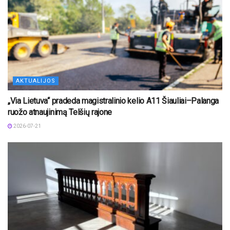
AKTUALIJOS
„Via Lietuva“ pradeda magistralinio kelio A11 Šiauliai–Palanga
ruožo atnaujinimą Telšių rajone
2026-07-21