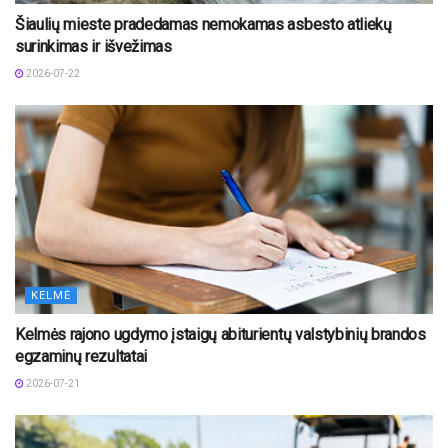
Šiaulių mieste pradedamas nemokamas asbesto atliekų
surinkimas ir išvežimas
2026-07-22
KELMĖ
Kelmės rajono ugdymo įstaigų abiturientų valstybinių brandos
egzaminų rezultatai
2026-07-21