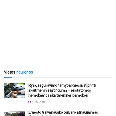
Vietos
naujienos
Ryšių reguliavimo tarnyba kviečia stiprinti
skaitmeninį raštingumą – pristatomos
nemokamos skaitmeninės pamokos
2026-08-06
Ernesto Galvanausko bulvaro atnaujinimas