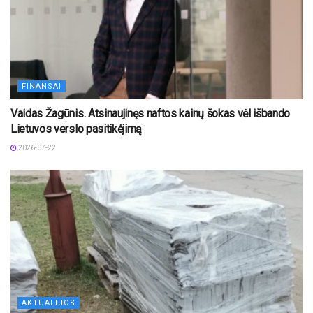
FINANSAI
Vaidas Žagūnis. Atsinaujinęs naftos kainų šokas vėl išbando
Lietuvos verslo pasitikėjimą
2026-07-22
AKTUALIJOS