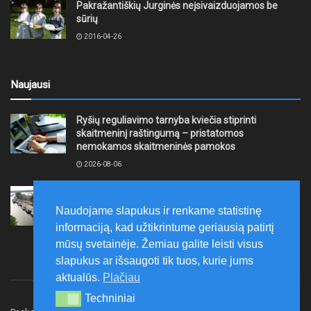
Pakražantiškių Jurginės neįsivaizduojamos be
sūrių
2016-04-26
Naujausi
Ryšių reguliavimo tarnyba kviečia stiprinti
skaitmeninį raštingumą – pristatomos
nemokamos skaitmeninės pamokos
2026-08-06
Ernesto Galvanausko bulvaro atnaujinimas
Klaipėdoje juda į priekį
Naudojame slapukus ir renkame statistinę
2026-08-06
informaciją, kad užtikrintume geriausią patirtį
mūsų svetainėje. Žemiau galite leisti visus
slapukus ar išsaugoti tik tuos, kurie jums
aktualūs.
Plačiau
Techniniai
Techniniai