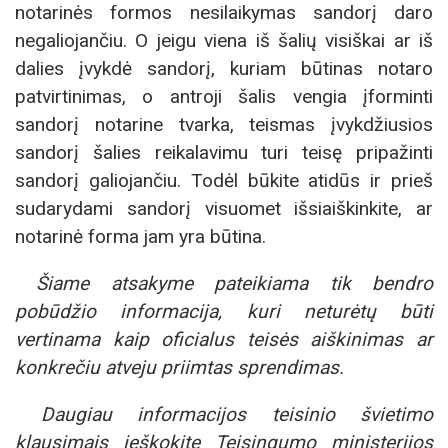
notarinės formos nesilaikymas sandorį daro
negaliojančiu. O jeigu viena iš šalių visiškai ar iš
dalies įvykdė sandorį, kuriam būtinas notaro
patvirtinimas, o antroji šalis vengia įforminti
sandorį notarine tvarka, teismas įvykdžiusios
sandorį šalies reikalavimu turi teisę pripažinti
sandorį galiojančiu. Todėl būkite atidūs ir prieš
sudarydami sandorį visuomet išsiaiškinkite, ar
notarinė forma jam yra būtina.
Šiame atsakyme pateikiama tik bendro
pobūdžio informacija, kuri neturėtų būti
vertinama kaip oficialus teisės aiškinimas ar
konkrečiu atveju priimtas sprendimas.
Daugiau informacijos teisinio švietimo
klausimais ieškokite Teisingumo ministerijos