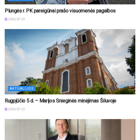
Plungės r. PK pareigūnai prašo visuomenės pagalbos
2026-07-24
AKTUALIJOS
Rugpjūčio 5 d. – Marijos Snieginės minėjimas Šiluvoje
2026-07-22