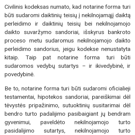
Civilinis kodeksas numato, kad notarine forma turi
būti sudaromi daiktinių teisių į nekilnojamąjį daiktą
perleidimo ir daiktinių teisių bei nekilnojamojo
daikto suvaržymo sandoriai, išskyrus bankroto
proceso metu sudaromus nekilnojamojo daikto
perleidimo sandorius, jeigu kodekse nenustatyta
kitaip. Taip pat notarine forma turi būti
sudaromos vedybų sutartys – ir ikivedybinė, ir
povedybinė.
Be to, notarine forma turi būti sudaromi oficialieji
testamentai, hipotekos sandoriai, pareiškimai dėl
tėvystės pripažinimo, sutuoktinių susitarimai dėl
bendro turto padalijimo pasibaigiant jų bendram
gyvenimui, paveldėto nekilnojamojo turto
pasidalijimo sutartys, nekilnojamojo turto