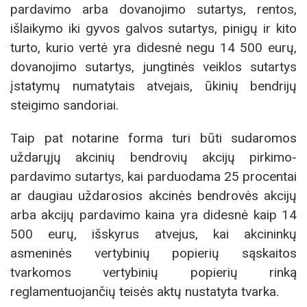
pardavimo arba dovanojimo sutartys, rentos,
išlaikymo iki gyvos galvos sutartys, pinigų ir kito
turto, kurio vertė yra didesnė negu 14 500 eurų,
dovanojimo sutartys, jungtinės veiklos sutartys
įstatymų numatytais atvejais, ūkinių bendrijų
steigimo sandoriai.
Taip pat notarine forma turi būti sudaromos
uždarųjų akcinių bendrovių akcijų pirkimo-
pardavimo sutartys, kai parduodama 25 procentai
ar daugiau uždarosios akcinės bendrovės akcijų
arba akcijų pardavimo kaina yra didesnė kaip 14
500 eurų, išskyrus atvejus, kai akcininkų
asmeninės vertybinių popierių sąskaitos
tvarkomos vertybinių popierių rinką
reglamentuojančių teisės aktų nustatyta tvarka.