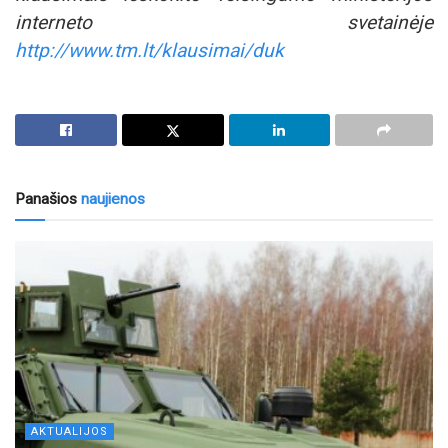
interneto svetainėje
http://www.tm.lt/klausimai/duk
Panašios
naujienos
AKTUALIJOS