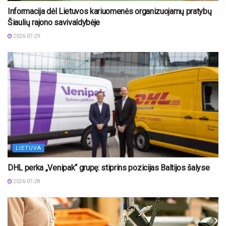
Informacija dėl Lietuvos kariuomenės organizuojamų pratybų
Šiaulių rajono savivaldybėje
2026-07-29
LIETUVA
DHL perka „Venipak“ grupę: stiprins pozicijas Baltijos šalyse
2026-07-28