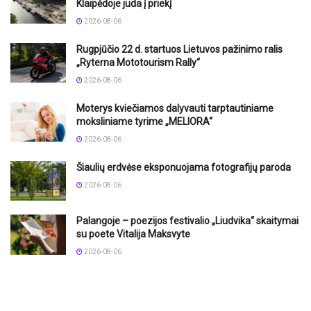
Klaipėdoje juda į priekį
2026-08-06
Rugpjūčio 22 d. startuos Lietuvos pažinimo ralis
„Ryterna Mototourism Rally“
2026-08-06
Moterys kviečiamos dalyvauti tarptautiniame
moksliniame tyrime „MELIORA“
2026-08-06
Šiaulių erdvėse eksponuojama fotografijų paroda
2026-08-06
Palangoje – poezijos festivalio „Liudvika“ skaitymai
su poete Vitalija Maksvyte
2026-08-06