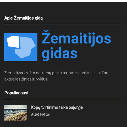
Apie Žemaitijos gidą
Žemaitijos krašto naujienų portalas, pateikiantis tiesiai Tau
aktualias žinias ir įvykius.
Populiariausi
Kopų tvirtinimo talka pajūryje
2025-09-26