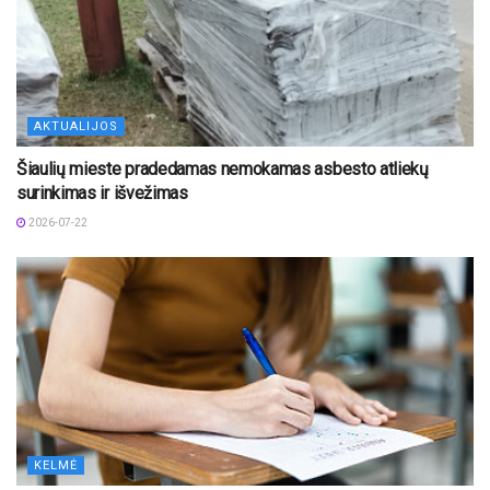
AKTUALIJOS
Šiaulių mieste pradedamas nemokamas asbesto atliekų
surinkimas ir išvežimas
2026-07-22
KELMĖ