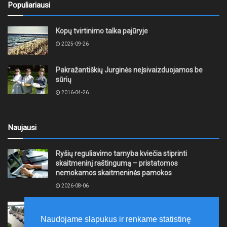
Populiariausi
Kopų tvirtinimo talka pajūryje
2025-09-26
Pakražantiškių Jurginės neįsivaizduojamos be
sūrių
2016-04-26
Naujausi
Ryšių reguliavimo tarnyba kviečia stiprinti
skaitmeninį raštingumą – pristatomos
nemokamos skaitmeninės pamokos
2026-08-06
Ernesto Galvanausko bulvaro atnaujinimas
Klaipėdoje juda į priekį
Naudojame slapukus ir renkame statistinę