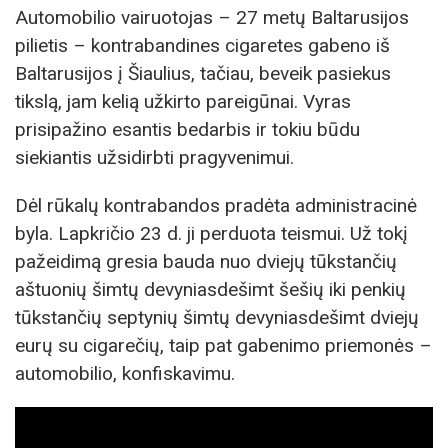
Automobilio vairuotojas – 27 metų Baltarusijos
pilietis – kontrabandines cigaretes gabeno iš
Baltarusijos į Šiaulius, tačiau, beveik pasiekus
tikslą, jam kelią užkirto pareigūnai. Vyras
prisipažino esantis bedarbis ir tokiu būdu
siekiantis užsidirbti pragyvenimui.
Dėl rūkalų kontrabandos pradėta administracinė
byla. Lapkričio 23 d. ji perduota teismui. Už tokį
pažeidimą gresia bauda nuo dviejų tūkstančių
aštuonių šimtų devyniasdešimt šešių iki penkių
tūkstančių septynių šimtų devyniasdešimt dviejų
eurų su cigarečių, taip pat gabenimo priemonės –
automobilio, konfiskavimu.