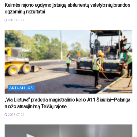
Kelmės rajono ugdymo įstaigų abiturientų valstybinių brandos
egzaminų rezultatai
2026-07-21
AKTUALIJOS
„Via Lietuva“ pradeda magistralinio kelio A11 Šiauliai–Palanga
ruožo atnaujinimą Telšių rajone
2026-07-21