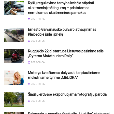
Ryšių reguliavimo tarnyba kviečia stiprinti
skaitmeninį raštingumą – pristatomos
nemokamos skaitmeninės pamokos
2026-08-06
Ernesto Galvanausko bulvaro atnaujinimas
Klaipėdoje juda į priekį
2026-08-06
Rugpjūčio 22 d. startuos Lietuvos pažinimo ralis
„Ryterna Mototourism Rally“
2026-08-06
Moterys kviečiamos dalyvauti tarptautiniame
moksliniame tyrime „MELIORA“
2026-08-06
Šiaulių erdvėse eksponuojama fotografijų paroda
2026-08-06