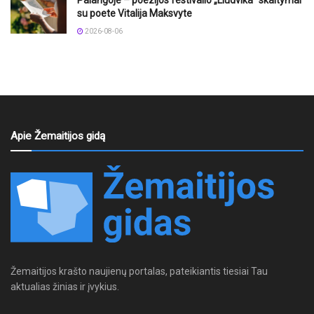
Palangoje – poezijos festivalio „Liudvika“ skaitymai
su poete Vitalija Maksvyte
2026-08-06
Apie Žemaitijos gidą
Žemaitijos krašto naujienų portalas, pateikiantis tiesiai Tau
aktualias žinias ir įvykius.