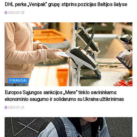
DHL perka „Venipak“ grupę: stiprins pozicijas Baltijos šalyse
2026-07-28
FINANSAI
Europos Sąjungos sankcijos „Mere“ tinklo savininkams:
ekonominio saugumo ir solidarumo su Ukraina užtikrinimas
2026-07-25