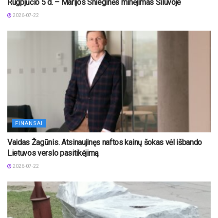
Rugpjūčio 5 d. – Marijos Snieginės minėjimas Šiluvoje
2026-07-22
FINANSAI
Vaidas Žagūnis. Atsinaujinęs naftos kainų šokas vėl išbando
Lietuvos verslo pasitikėjimą
2026-07-22