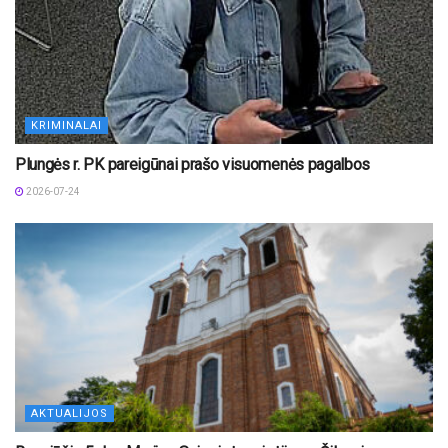
KRIMINALAI
Plungės r. PK pareigūnai prašo visuomenės pagalbos
2026-07-24
AKTUALIJOS