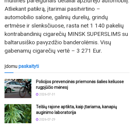
muitinės pareigūnais detaliai apžiūrėjo automobilį.
Atliekant patikrą, įtarimai pasitvirtino –
automobilio salone, galinių durelių, grindų
ertmėse ir slenksčiuose, rasta net 1 140 pakelių
kontrabandinių cigarečių MINSK SUPERSLIMS su
baltarusiško pavyzdžio banderolėmis. Visų
gabenamų cigarečių vertė – 3 271 Eur.
Įdomu
paskaityti
Policijos prevencinės priemonės šalies keliuose
rugpjūčio mėnesį
2026-07-31
Telšių rajone aptikta, kaip įtariama, kanapių
auginimo laboratorija
2026-07-29