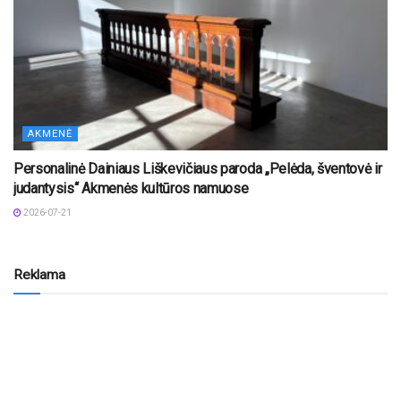
AKMENĖ
Personalinė Dainiaus Liškevičiaus paroda „Pelėda, šventovė ir
judantysis“ Akmenės kultūros namuose
2026-07-21
Reklama