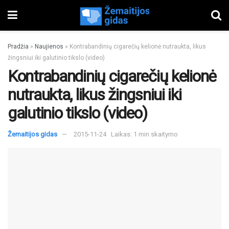
Pradžia
»
Naujienos
»
Kontrabandinių cigarečių kelionė nutraukta, likus
žingsniui iki galutinio tikslo (video)
Kontrabandinių cigarečių kelionė
nutraukta, likus žingsniui iki
galutinio tikslo (video)
Žemaitijos gidas
2015-11-24
Laikas: 1 min skaitymo