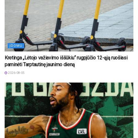
ĮDOMU
Kretinga „Lėtojo važiavimo iššūkiu“ rugpjūčio 12-ąją ruošiasi
paminėti Tarptautinę jaunimo dieną
2026-08-05