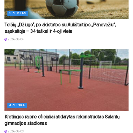
SPORTAS
Telšių „Džiugo“, po akistatos su Aukštaitijos „Panevėžiu“,
sąskaitoje – 34 taškai ir 4-oji vieta
2026-08-04
APLINKA
Kretingos rajone oficialiai atidarytas rekonstruotas Salantų
gimnazijos stadionas
2026-08-03