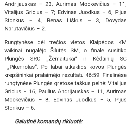
Andrijauskas – 23, Aurimas Mockevičius – 11,
Vitalijus Gricius – 7; Edvinas Juodkus – 6, Pijus
Stonkus – 4, Benas Liškus – 3, Dovydas
Narutavičius – 2.
Rungtynėse dėl trečios vietos Klaipėdos KM
vaikinai nugalėjo Šilutės SM, o finale susitiko
Plungės SRC „Žemaitukai“ ir Kėdainių SC
„Pikenrolas“. Po labai atkaklios kovos Plungės
krepšininkai pralaimėjo rezultatu 46:59. Finalinėse
rungtynėse Plungės gretose taškus pelnė: Vitalijus
Gricius – 16, Paulius Andrijauskas – 11, Aurimas
Mockevičius – 8, Edvinas Juodkus – 5, Pijus
Stonkus – 6.
Galutinė komandų rikiuotė: