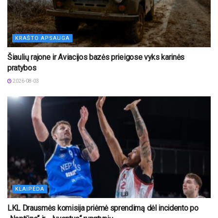
KRAŠTO APSAUGA
Šiaulių rajone ir Aviacijos bazės prieigose vyks karinės
pratybos
2026-08-03
KLAIPĖDA
LKL Drausmės komisija priėmė sprendimą dėl incidento po