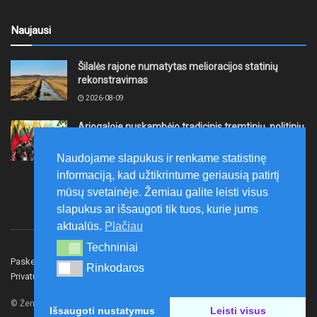
Naujausi
Šilalės rajone numatytas melioracijos statinių
rekonstravimas
2026-08-09
Ariogaloje nuskambėjo tradicinis tremtinių, politinių
kalinių ir laisvės kovų dalyvių sąskrydis „Su Lietuva
širdy“
Naudojame slapukus ir renkame statistinę
2026-08-08
informaciją, kad užtikrintume geriausią patirtį
mūsų svetainėje. Žemiau galite leisti visus
slapukus ar išsaugoti tik tuos, kurie jums
aktualūs.
Plačiau
Techniniai
Techniniai
Paskelbk naujieną
Rašyti redakcijai
Reklama
Rinkodaros
Rinkodaros
Privatumo politika
Susisiekite
© Žemaitijos gidas.
Išsaugoti nustatymus
Leisti visus