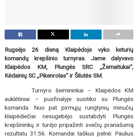
Rugsėjo 26 dieną Klaipėdoje vyko keturių
komandų krepšinio turnyras. Jame dalyvavo
Klaipėdos KM, Plungės SRC „Žemaitukai“,
Kėdainių SC „Pikenrolas“ ir Šilutės SM.
Turnyro šeimininkai – Klaipėdos KM
auklėtiniai – pusfinalyje susitiko su Plungės
komanda. Nuo pat pirmųjų rungtynių minučių
klaipėdiečiai nesugebėjo sustabdyti Plungės
krepšininkų ir turėjo pripažinti svečių pranašumą
rezultatu 31:56. Komandai taškus pelnė: Paulius