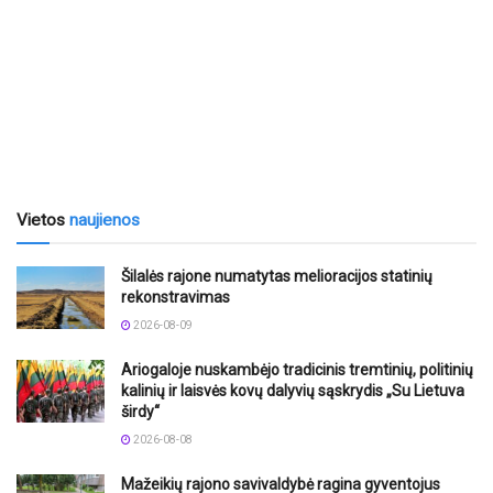
Vietos
naujienos
Šilalės rajone numatytas melioracijos statinių
rekonstravimas
2026-08-09
Ariogaloje nuskambėjo tradicinis tremtinių, politinių
kalinių ir laisvės kovų dalyvių sąskrydis „Su Lietuva
širdy“
2026-08-08
Mažeikių rajono savivaldybė ragina gyventojus