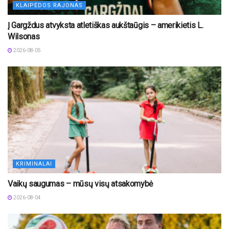
KLAIPĖDOS RAJONAS
Į Gargždus atvyksta atletiškas aukštaūgis – amerikietis L.
Wilsonas
2026-08-05
KRIMINALAI
Vaikų saugumas – mūsų visų atsakomybė
2026-08-04