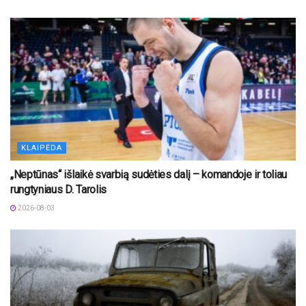
KLAIPĖDA
„Neptūnas“ išlaikė svarbią sudėties dalį – komandoje ir toliau
rungtyniaus D. Tarolis
2026-08-03