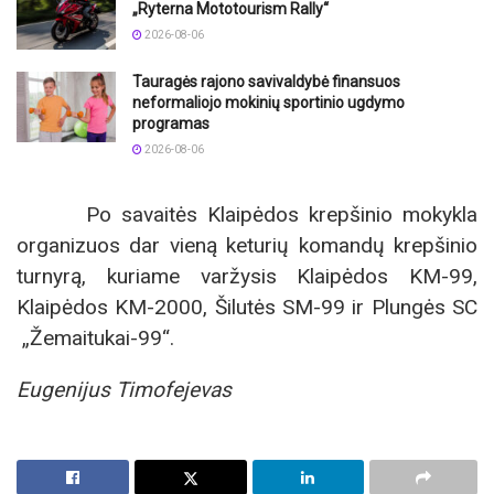
„Ryterna Mototourism Rally“
2026-08-06
Tauragės rajono savivaldybė finansuos
neformaliojo mokinių sportinio ugdymo
programas
2026-08-06
Po savaitės Klaipėdos krepšinio mokykla
organizuos dar vieną keturių komandų krepšinio
turnyrą, kuriame varžysis Klaipėdos KM-99,
Klaipėdos KM-2000, Šilutės SM-99 ir Plungės SC
„Žemaitukai-99“.
Eugenijus Timofejevas