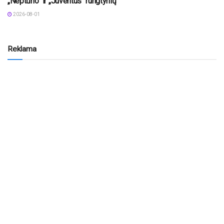
„Neptūno“ ir „Juventus“ rungtynių
2026-08-01
Reklama