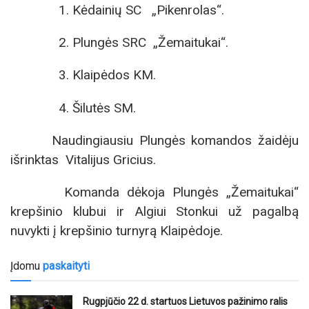
1. Kėdainių SC „Pikenrolas“.
2. Plungės SRC „Žemaitukai“.
3. Klaipėdos KM.
4. Šilutės SM.
Naudingiausiu Plungės komandos žaidėju
išrinktas Vitalijus Gricius.
Komanda dėkoja Plungės „Žemaitukai“
krepšinio klubui ir Algiui Stonkui už pagalbą
nuvykti į krepšinio turnyrą Klaipėdoje.
Įdomu
paskaityti
Rugpjūčio 22 d. startuos Lietuvos pažinimo ralis