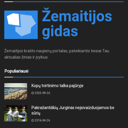
Žemaitijos krašto naujienų portalas, pateikiantis tiesiai Tau
aktualias žinias ir įvykius.
Populiariausi
Kopų tvirtinimo talka pajūryje
2025-09-26
Pakražantiškių Jurginės neįsivaizduojamos be
sūrių
2016-04-26