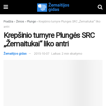
Pradžia
»
Žinios
»
Plungė
»
Krepšinio turnyre Plungės SRC „Žemaitukai“ liko
antri
Krepšinio turnyre Plungės SRC
„Žemaitukai“ liko antri
Žemaitijos gidas
2015-10-07
Laikas: 2 min skaitymo