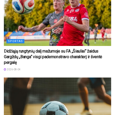
SPORTAS
Didžiąją rungtynių dalį mažumoje su FA „Šiauliai“ žaidus
Gargždų „Banga“ visgi pademonstravo charakterį ir šventė
pergalę
2026-08-04