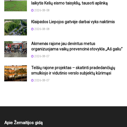
laikytis Kelių eismo taisyklių, tausoti aplinką
2026-08-08
Klaipėdos Liepojos gatvėje darbai vyks naktimis
2026-08-08
Akmenės rajone jau devintus metus
organizuojama vaikų prevencinė stovykla „Aš galiu“
2026-08-07
Telšių rajone projektas – skatinti pradedančiųjų
smulkiojo ir vidutinio verslo subjektų kūrimąsi
2026-08-07
Apie Žemaitijos gidą