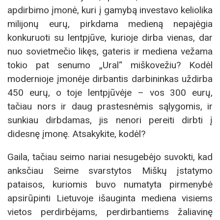
apdirbimo įmonė, kuri į gamybą investavo keliolika
milijonų eurų, pirkdama medieną nepajėgia
konkuruoti su lentpjūve, kurioje dirba vienas, dar
nuo sovietmečio likęs, gateris ir mediena vežama
tokio pat senumo „Ural“ miškovežiu? Kodėl
modernioje įmonėje dirbantis darbininkas uždirba
450 eurų, o toje lentpjūvėje – vos 300 eurų,
tačiau nors ir daug prastesnėmis sąlygomis, ir
sunkiau dirbdamas, jis nenori pereiti dirbti į
didesnę įmonę. Atsakykite, kodėl?
Gaila, tačiau seimo nariai nesugebėjo suvokti, kad
anksčiau Seime svarstytos Miškų įstatymo
pataisos, kuriomis buvo numatyta pirmenybė
apsirūpinti Lietuvoje išauginta mediena visiems
vietos perdirbėjams, perdirbantiems žaliavinę