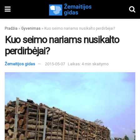
Pradžia
»
Gyvenimas
»
Kuo seimo nariams nusikalto perdirbėjai?
Kuo seimo nariams nusikalto
perdirbėjai?
Žemaitijos gidas
2015-05-07
Laikas: 4 min skaitymo