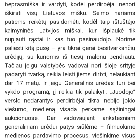
beprasmiška ir vardyti, kodėl perdirbėjai nenori
iškirsti visų Lietuvos miškų. Seimo nariams
patiems reikėtų pasidomėti, kodėl taip ištuštėjo
kaimyninės Latvijos miškai, kur išplaukė tik
nupjauti rąstai ir kas tuo pasinaudojo. Norime
paliesti kitą pusę – yra tikrai gerai besitvarkančių
urėdijų, su kuriomis iš tiesų malonu bendrauti.
Tačiau jeigu valstybės vadovai nori šioje srityje
padaryti tvarką, reikia leisti jiems dirbti, nelaukiant
dar 17 metų. Ir jeigu Generalinis urėdas turi bei
vykdo programą, jį reikia tik palaikyti. „Juodojo“
verslo nedarantys perdirbėjai tikrai nebijo jokio
viešumo, medieną visada perkame sąžiningai
aukcionuose. Dar vadovaujant ankstesniam
generaliniam urėdui patys siūlėme – filmuokime
medienos pardavimo procesus, viešinkime visus