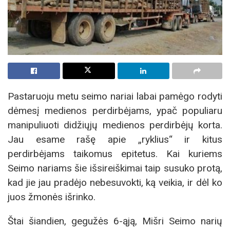
Pastaruoju metu seimo nariai labai pamėgo rodyti
dėmesį medienos perdirbėjams, ypač populiaru
manipuliuoti didžiųjų medienos perdirbėjų korta.
Jau esame rašę apie „ryklius“ ir kitus
perdirbėjams taikomus epitetus. Kai kuriems
Seimo nariams šie išsireiškimai taip susuko protą,
kad jie jau pradėjo nebesuvokti, ką veikia, ir dėl ko
juos žmonės išrinko.
Štai šiandien, gegužės 6-ąją, Mišri Seimo narių