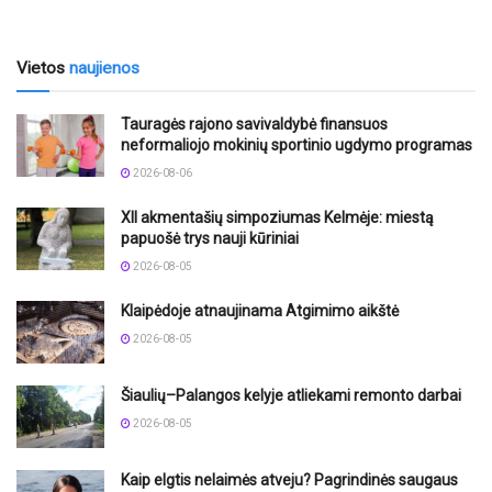
Vietos
naujienos
Tauragės rajono savivaldybė finansuos
neformaliojo mokinių sportinio ugdymo programas
2026-08-06
XII akmentašių simpoziumas Kelmėje: miestą
papuošė trys nauji kūriniai
2026-08-05
Klaipėdoje atnaujinama Atgimimo aikštė
2026-08-05
Šiaulių–Palangos kelyje atliekami remonto darbai
2026-08-05
Kaip elgtis nelaimės atveju? Pagrindinės saugaus