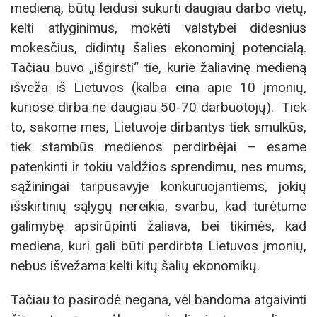
medieną, būtų leidusi sukurti daugiau darbo vietų,
kelti atlyginimus, mokėti valstybei didesnius
mokesčius, didintų šalies ekonominį potencialą.
Tačiau buvo „išgirsti“ tie, kurie žaliavinę medieną
išveža iš Lietuvos (kalba eina apie 10 įmonių,
kuriose dirba ne daugiau 50-70 darbuotojų). Tiek
to, sakome mes, Lietuvoje dirbantys tiek smulkūs,
tiek stambūs medienos perdirbėjai – esame
patenkinti ir tokiu valdžios sprendimu, nes mums,
sąžiningai tarpusavyje konkuruojantiems, jokių
išskirtinių sąlygų nereikia, svarbu, kad turėtume
galimybę apsirūpinti žaliava, bei tikimės, kad
mediena, kuri gali būti perdirbta Lietuvos įmonių,
nebus išvežama kelti kitų šalių ekonomikų.
Tačiau to pasirodė negana, vėl bandoma atgaivinti