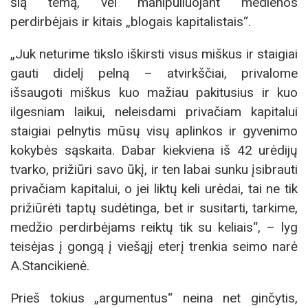
šią temą, vėl manipuliuojant medienos
perdirbėjais ir kitais „blogais kapitalistais“.
„Juk neturime tikslo iškirsti visus miškus ir staigiai
gauti didelį pelną – atvirkščiai, privalome
išsaugoti miškus kuo mažiau pakitusius ir kuo
ilgesniam laikui, neleisdami privačiam kapitalui
staigiai pelnytis mūsų visų aplinkos ir gyvenimo
kokybės sąskaita. Dabar kiekviena iš 42 urėdijų
tvarko, prižiūri savo ūkį, ir ten labai sunku įsibrauti
privačiam kapitalui, o jei liktų keli urėdai, tai ne tik
prižiūrėti taptų sudėtinga, bet ir susitarti, tarkime,
medžio perdirbėjams reiktų tik su keliais“, – lyg
teisėjas į gongą į viešąjį eterį trenkia seimo narė
A.Stancikienė.
Prieš tokius „argumentus“ neina net ginčytis,