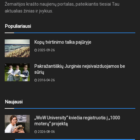
Žemaitijos krašto naujienų portalas, pateikiantis tiesiai Tau
aktualias žinias ir įvykius.
Populiariausi
Kopų tvirtinimo talka pajūryje
2025-09-26
Pakražantiškių Jurginės neįsivaizduojamos be
sūrių
2016-04-26
Naujausi
„WoW University“ kviečia registruotis į „1000
moterų“ projektą
2026-08-06