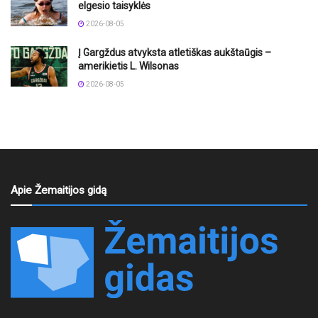
elgesio taisyklės
2026-08-05
Į Gargždus atvyksta atletiškas aukštaūgis –
amerikietis L. Wilsonas
2026-08-05
Apie Žemaitijos gidą