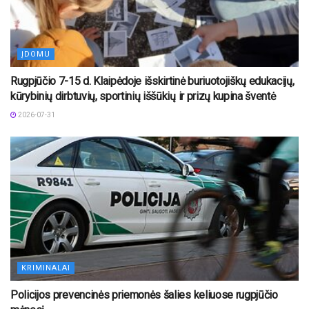
ĮDOMU
Rugpjūčio 7-15 d. Klaipėdoje išskirtinė buriuotojiškų edukacijų,
kūrybinių dirbtuvių, sportinių iššūkių ir prizų kupina šventė
2026-07-31
KRIMINALAI
Policijos prevencinės priemonės šalies keliuose rugpjūčio