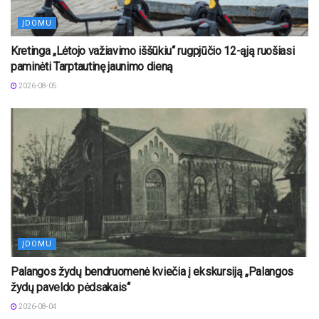
ĮDOMU
Kretinga „Lėtojo važiavimo iššūkiu“ rugpjūčio 12-ąją ruošiasi
paminėti Tarptautinę jaunimo dieną
2026-08-05
ĮDOMU
Palangos žydų bendruomenė kviečia į ekskursiją „Palangos
žydų paveldo pėdsakais“
2026-08-04