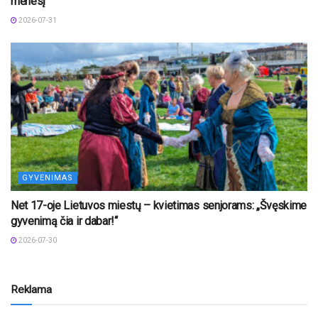
mėnesį
2026-07-31
GYVENIMAS
Net 17-oje Lietuvos miestų – kvietimas senjorams: „Švęskime
gyvenimą čia ir dabar!“
2026-07-30
Reklama