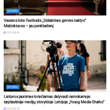
ĮDOMU
Vasaros kino festivalis „Sidabrinės gervės naktys“
Mažeikiuose – jau penktadienį
2026-08-04
ĮDOMU
Lietuvos jaunimas kviečiamas dalyvauti nemokamoje
tarptautinėje medijų stovykloje Latvijoje „Young Media Sharks“
2026-08-03