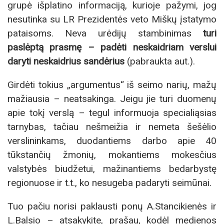
grupė išplatino informaciją, kurioje pažymi, jog
nesutinka su LR Prezidentės veto Miškų įstatymo
pataisoms. Neva urėdijų stambinimas
turi
paslėptą prasmę – padėti neskaidriam verslui
daryti neskaidrius sandėrius
(pabraukta aut.).
Girdėti tokius „argumentus“ iš seimo narių, mažų
mažiausia – neatsakinga. Jeigu jie turi duomenų
apie tokį verslą – tegul informuoja specialiąsias
tarnybas, tačiau nešmeižia ir nemeta šešėlio
verslininkams, duodantiems darbo apie 40
tūkstančių žmonių, mokantiems mokesčius
valstybės biudžetui, mažinantiems bedarbystę
regionuose ir t.t., ko nesugeba padaryti seimūnai.
Tuo pačiu norisi paklausti ponų A.Stancikienės ir
L.Balsio – atsakykite, prašau, kodėl medienos