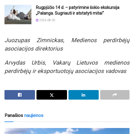
Rugpjūčio 14 d. – patyriminė šokio ekskursija
„Palanga. Sugriauti ir atstatyti mitai“
2026-08-05
Juozupas Zimnickas, Medienos perdirbėjų
asociacijos direktorius
Arvydas Urbis, Vakarų Lietuvos medienos
perdirbėjų ir eksportuotojų asociacijos vadovas
Panašios
naujienos