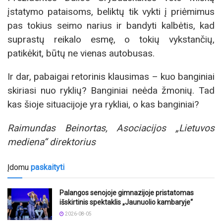
įstatymo pataisoms, beliktų tik vykti į priėmimus
pas tokius seimo narius ir bandyti kalbėtis, kad
suprastų reikalo esmę, o tokių vykstančių,
patikėkit, būtų ne vienas autobusas.
Ir dar, pabaigai retorinis klausimas – kuo banginiai
skiriasi nuo ryklių? Banginiai neėda žmonių. Tad
kas šioje situacijoje yra rykliai, o kas banginiai?
Raimundas Beinortas, Asociacijos „Lietuvos
mediena“ direktorius
Įdomu
paskaityti
Palangos senojoje gimnazijoje pristatomas
išskirtinis spektaklis „Jaunuolio kambaryje“
2026-08-05