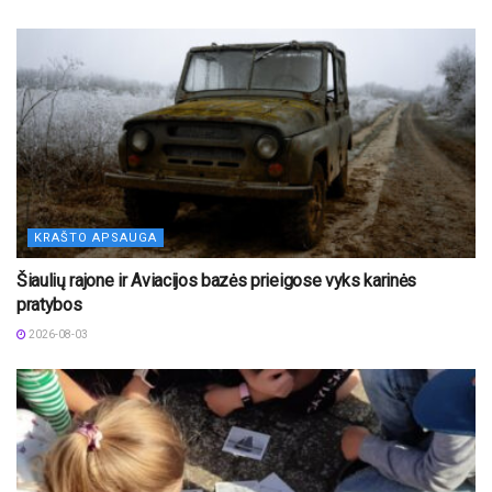
KRAŠTO APSAUGA
Šiaulių rajone ir Aviacijos bazės prieigose vyks karinės
pratybos
2026-08-03