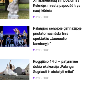
XII akmentašių simpoziumas
Kelmėje: miestą papuošė trys
nauji kūriniai
2026-08-05
Palangos senojoje gimnazijoje
pristatomas išskirtinis
spektaklis „Jaunuolio
kambaryje“
2026-08-05
Rugpjūčio 14 d. – patyriminė
šokio ekskursija „Palanga.
Sugriauti ir atstatyti mitai“
2026-08-05