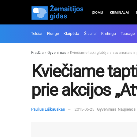
ĮDOMU
KRIMINALAI
Telšiai
Plungė
Klaipėda
Šiauliai
Kretinga
Tauragė
Pradžia
»
Gyvenimas
»
Kviečiame tapti globėjais savanoriais ir p
Kviečiame tapti 
prie akcijos „At
Paulius Liškauskas
2015-06-25
Gyvenimas
Naujienos