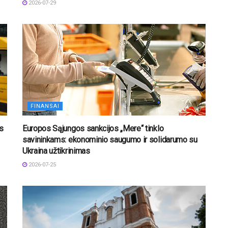
2026-07-29
FINANSAI
os
Europos Sąjungos sankcijos „Mere“ tinklo
savininkams: ekonominio saugumo ir solidarumo su
Ukraina užtikrinimas
2026-07-25