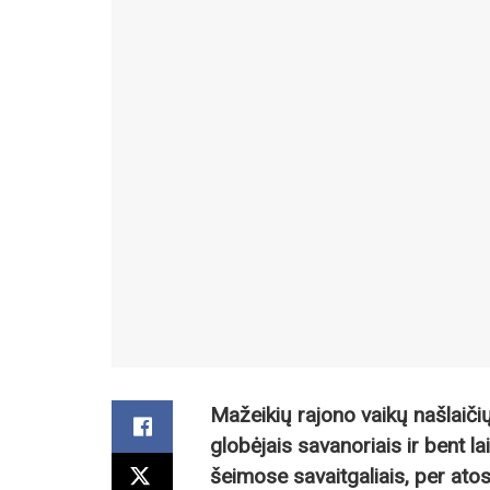
Mažeikių rajono vaikų našlaičių
globėjais savanoriais ir bent l
šeimose savaitgaliais, per ato