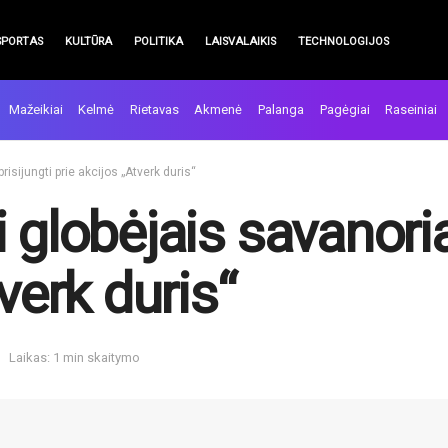
SPORTAS
KULTŪRA
POLITIKA
LAISVALAIKIS
TECHNOLOGIJOS
Mažeikiai
Kelmė
Rietavas
Akmenė
Palanga
Pagėgiai
Raseiniai
risijungti prie akcijos „Atverk duris“
globėjais savanoriai
verk duris“
Laikas: 1 min skaitymo