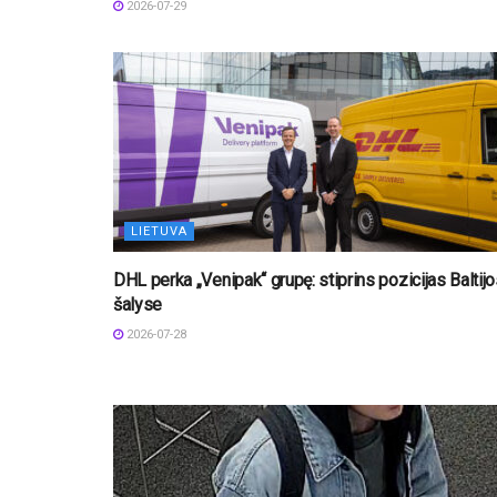
2026-07-29
LIETUVA
DHL perka „Venipak“ grupę: stiprins pozicijas Baltij
šalyse
2026-07-28