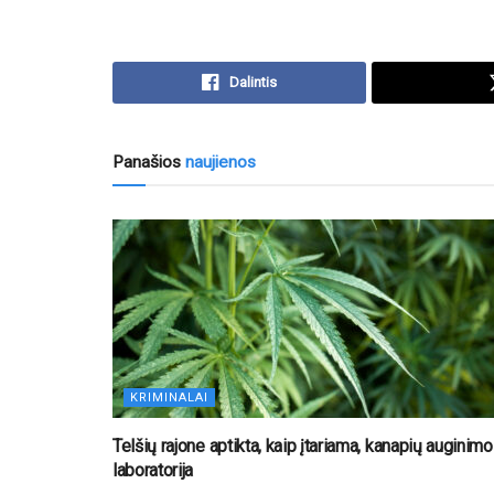
Dalintis
Panašios
naujienos
KRIMINALAI
Telšių rajone aptikta, kaip įtariama, kanapių auginimo
laboratorija