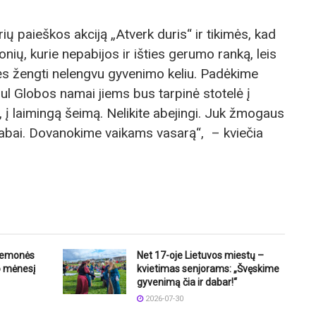
ių paieškos akciją „Atverk duris“ ir tikimės, kad
onių, kurie nepabijos ir išties gerumo ranką, leis
adės žengti nelengvu gyvenimo keliu. Padėkime
l Globos namai jiems bus tarpinė stotelė į
 į laimingą šeimą. Nelikite abejingi. Juk žmogaus
abai. Dovanokime vaikams vasarą“, – kviečia
riemonės
Net 17-oje Lietuvos miestų –
o mėnesį
kvietimas senjorams: „Švęskime
gyvenimą čia ir dabar!“
2026-07-30