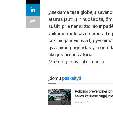
„Siekiame tęsti globėjų savanor
atsiras jautrių ir nuoširdžių žm
sušilti prie namų židinio ir p
vaikams rasti savo namus. Tegu
sėkmingą ir visavertį gyvenimą,
gyvenimo pagrindas yra geri d
akcijos organizatoriai.
Mažeikių r.sav. informacija
Įdomu
paskaityti
Policijos prevencinės p
šalies keliuose rugpjūči
2026-07-31