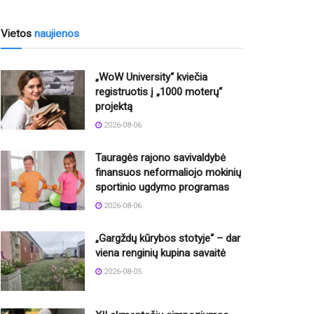
Vietos
naujienos
„WoW University“ kviečia
registruotis į „1000 moterų“
projektą
2026-08-06
Tauragės rajono savivaldybė
finansuos neformaliojo mokinių
sportinio ugdymo programas
2026-08-06
„Gargždų kūrybos stotyje“ – dar
viena renginių kupina savaitė
2026-08-05