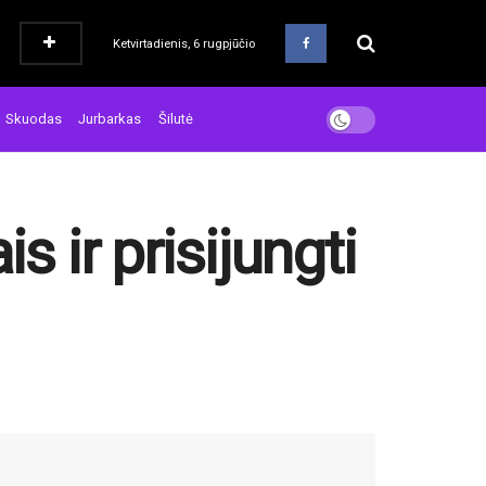
Ketvirtadienis, 6 rugpjūčio
Skuodas
Jurbarkas
Šilutė
s ir prisijungti