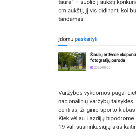
taurė“ – šuolio į aukštį konkūra
cm aukštį, jį vis didinant, kol b
tandemas.
Įdomu
paskaityti
Šiaulių erdvėse ekspon
fotografijų paroda
2026-08-06
Varžybos vykdomos pagal Lietu
nacionalinių varžybų taisykles.
centras, žirginio sporto klubas 
Kiek vėliau Lazdijų hipodrome ei
19 val. susirinkusiųjų akis kai