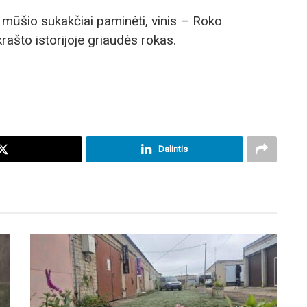
o mūšio sukakčiai paminėti, vinis – Roko
krašto istorijoje griaudės rokas.
Dalintis