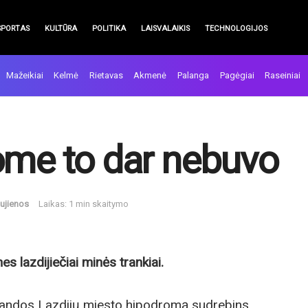
SPORTAS
KULTŪRA
POLITIKA
LAISVALAIKIS
TECHNOLOGIJOS
Mažeikiai
Kelmė
Rietavas
Akmenė
Palanga
Pagėgiai
Raseiniai
ome to dar nebuvo
ujienos
Laikas: 1 min skaitymo
s lazdijiečiai minės trankiai.
alandos Lazdijų miesto hipodromą sudrebins