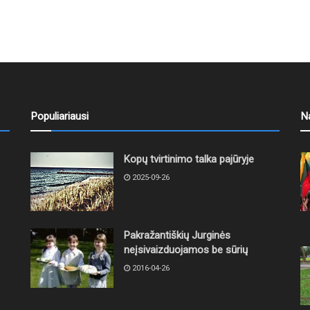
Populiariausi
N
Kopų tvirtinimo talka pajūryje
2025-09-26
Pakražantiškių Jurginės
neįsivaizduojamos be sūrių
2016-04-26