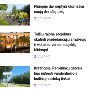
Plungėje dar septyni kilometrai
naujų dviračių takų
2026-08-08
Telšių rajone projektas –
skatinti pradedančiųjų smulkiojo
ir vidutinio verslo subjektų
kūrimąsi
2026-08-07
Kretingoje, Penkininkų gatvėje
bus nutiesti vandentiekio ir
buitinių nuotekų tinklai
2026-08-07