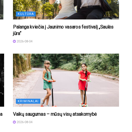
KULTŪRA
Palanga kviečia į Jaunimo vasaros festivalį „Saulės
jūra“
2026-08-04
KRIMINALAI
ba
Vaikų saugumas – mūsų visų atsakomybė
2026-08-04