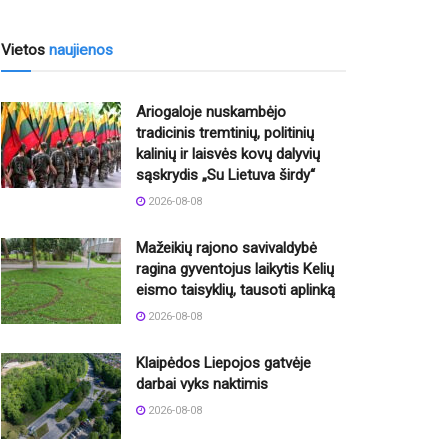
Vietos
naujienos
Ariogaloje nuskambėjo
tradicinis tremtinių, politinių
kalinių ir laisvės kovų dalyvių
sąskrydis „Su Lietuva širdy“
2026-08-08
Mažeikių rajono savivaldybė
ragina gyventojus laikytis Kelių
eismo taisyklių, tausoti aplinką
2026-08-08
Klaipėdos Liepojos gatvėje
darbai vyks naktimis
2026-08-08