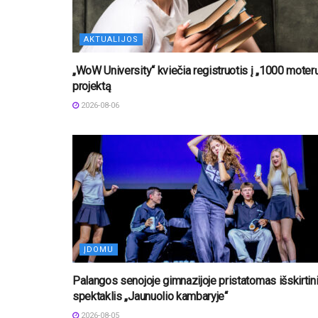
AKTUALIJOS
„WoW University“ kviečia registruotis į „1000 moter
projektą
2026-08-06
ĮDOMU
Palangos senojoje gimnazijoje pristatomas išskirtin
spektaklis „Jaunuolio kambaryje“
2026-08-05