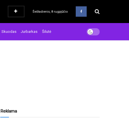
Šeštadienis, 8 rugpjūčio
Skuodas
Jurbarkas
Šilutė
Reklama