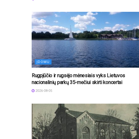
ĮDOMU
Rugpjūčio ir rugsėjo mėnesiais vyks Lietuvos
nacionalinių parkų 35-mečiui skirti koncertai
2026-08-05