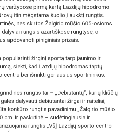
ų varžybose pirmą kartą Lazdijų hipodromo
iūrovų itin mėgstama šuolio į aukštį rungtis.
rtinės, nes skirtos Žalgirio mūšio 605-osioms
dalyviai rungsis azartiškose rungtyse, o
s apdovanoti piniginiais prizais.
populiarinti žirginį sportą tarp jaunimo ir
mtumą, siekti, kad Lazdijų hipodromas taptų
entru bei išrinkti geriausius sportininkus.
rindines rungtis tai – „Debiutantų”, kurių kliūčių
alės dalyvauti debiutantai žirgai ir raiteliai,
Kita konkūro rungtis pavadinimu „Žalgirio mūšio
110 cm. Ir paskutinė – sudėtingiausia ir
ganizuojama rungtis „VšĮ Lazdijų sporto centro