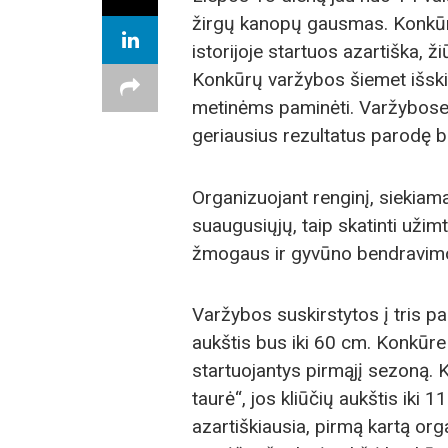
žirgų kanopų gausmas. Konkūr
istorijoje startuos azartiška, ž
Konkūrų varžybos šiemet išski
metinėms paminėti. Varžybose 
geriausius rezultatus parodę bu
Organizuojant renginį, siekiama 
suaugusiųjų, taip skatinti uži
žmogaus ir gyvūno bendravimo c
Varžybos suskirstytos į tris pag
aukštis bus iki 60 cm. Konkūre g
startuojantys pirmąjį sezoną. 
taurė“, jos kliūčių aukštis iki 
azartiškiausia, pirmą kartą or