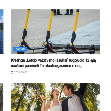
ĮDOMU
Kretinga „Lėtojo važiavimo iššūkiu“ rugpjūčio 12-ąją
ruošiasi paminėti Tarptautinę jaunimo dieną
2026-08-05