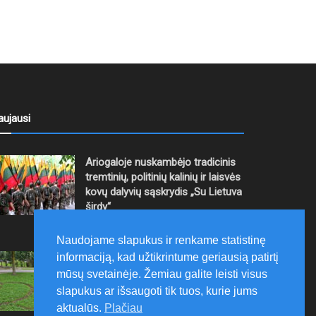
aujausi
Ariogaloje nuskambėjo tradicinis
tremtinių, politinių kalinių ir laisvės
kovų dalyvių sąskrydis „Su Lietuva
širdy“
2026-08-08
Naudojame slapukus ir renkame statistinę
informaciją, kad užtikrintume geriausią patirtį
Mažeikių rajono savivaldybė ragina
gyventojus laikytis Kelių eismo
mūsų svetainėje. Žemiau galite leisti visus
taisyklių, tausoti aplinką
slapukus ar išsaugoti tik tuos, kurie jums
aktualūs.
Plačiau
2026-08-08