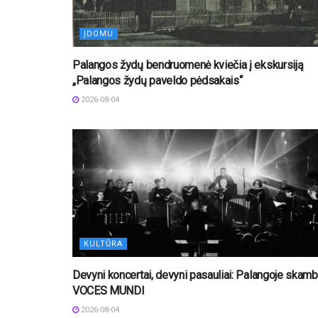
ĮDOMU
Palangos žydų bendruomenė kviečia į ekskursiją
„Palangos žydų paveldo pėdsakais“
2026-08-04
KULTŪRA
Devyni koncertai, devyni pasauliai: Palangoje skam
VOCES MUNDI
2026-08-04