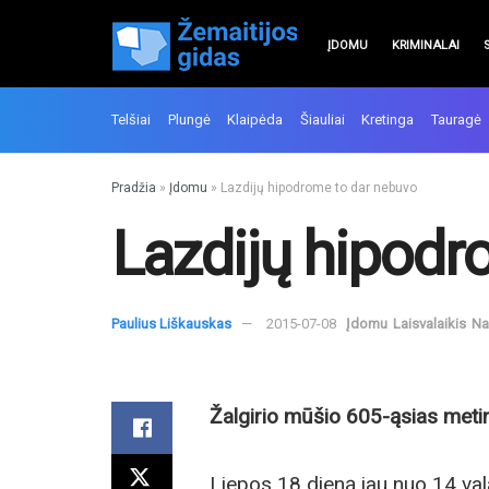
ĮDOMU
KRIMINALAI
Telšiai
Plungė
Klaipėda
Šiauliai
Kretinga
Tauragė
Pradžia
»
Įdomu
»
Lazdijų hipodrome to dar nebuvo
Lazdijų hipodr
Paulius Liškauskas
2015-07-08
Įdomu
Laisvalaikis
Na
Žalgirio mūšio 605-ąsias metine
Liepos 18 dieną jau nuo 14 v