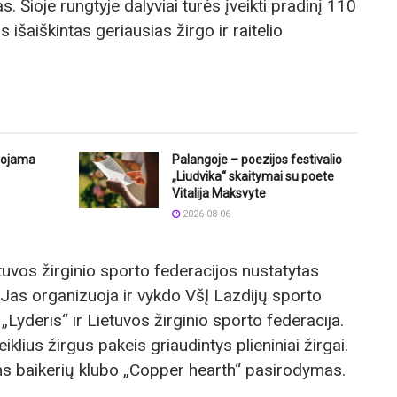
s. Šioje rungtyje dalyviai turės įveikti pradinį 110
us išaiškintas geriausias žirgo ir raitelio
uojama
Palangoje – poezijos festivalio
„Liudvika“ skaitymai su poete
Vitalija Maksvyte
2026-08-06
vos žirginio sporto federacijos nustatytas
 Jas organizuoja ir vykdo VšĮ Lazdijų sporto
„Lyderis“ ir Lietuvos žirginio sporto federacija.
klius žirgus pakeis griaudintys plieniniai žirgai.
tins baikerių klubo „Copper hearth“ pasirodymas.