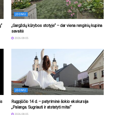
ĮDOMU
ų“
„Gargždų kūrybos stotyje“ – dar viena renginių kupina
savaitė
2026-08-05
ĮDOMU
is
Rugpjūčio 14 d. – patyriminė šokio ekskursija
„Palanga. Sugriauti ir atstatyti mitai“
2026-08-05