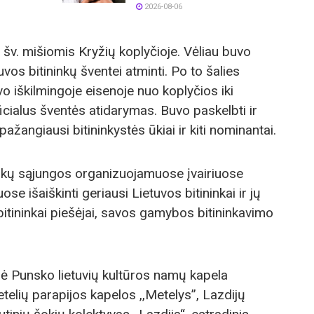
2026-08-06
 šv. mišiomis Kryžių koplyčioje. Vėliau buvo
vos bitininkų šventei atminti. Po to šalies
vo iškilmingoje eisenoje nuo koplyčios iki
icialus šventės atidarymas. Buvo paskelbti ir
pažangiausi bitininkystės ūkiai ir kiti nominantai.
ininkų sąjungos organizuojamuose įvairiuose
e išaiškinti geriausi Lietuvos bitininkai ir jų
 bitininkai piešėjai, savos gamybos bitininkavimo
lė Punsko lietuvių kultūros namų kapela
etelių parapijos kapelos ,,Metelys”, Lazdijų