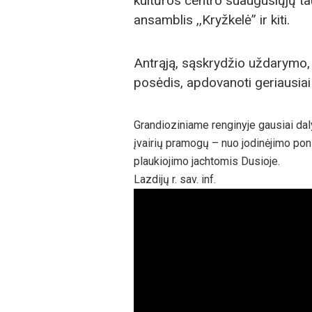
kultūros centro suaugusiųjų tau
ansamblis ,,Kryžkelė” ir kiti.
Antrąją, sąskrydžio uždarymo, 
posėdis, apdovanoti geriausiai
Grandioziniame renginyje gausiai daly
įvairių pramogų – nuo jodinėjimo pon
plaukiojimo jachtomis Dusioje.
Lazdijų r. sav. inf.