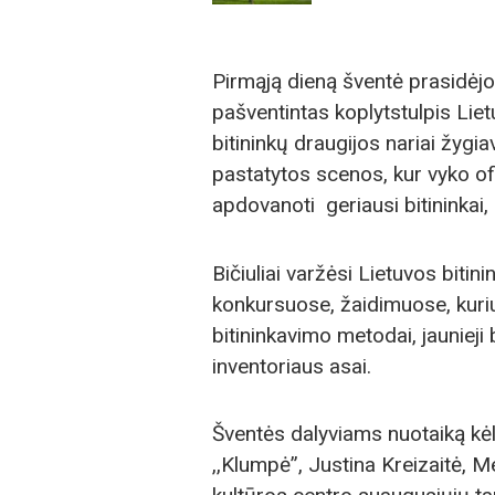
Pirmąją dieną šventė prasidėjo
pašventintas koplytstulpis Lietu
bitininkų draugijos nariai žygia
pastatytos scenos, kur vyko of
apdovanoti geriausi bitininkai, 
Bičiuliai varžėsi Lietuvos bit
konkursuose, žaidimuose, kuriuos
bitininkavimo metodai, jaunieji
inventoriaus asai.
Šventės dalyviams nuotaiką kė
,,Klumpė”, Justina Kreizaitė, M