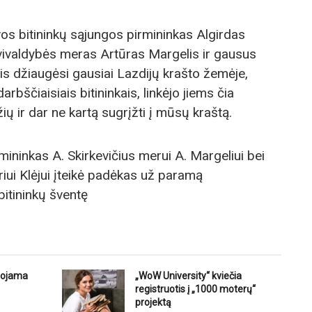
vos bitininkų sąjungos pirmininkas Algirdas
avivaldybės meras Artūras Margelis ir gausus
s džiaugėsi gausiai Lazdijų krašto žemėje,
arbščiaisiais bitininkais, linkėjo jiems čia
ų ir dar ne kartą sugrįžti į mūsų kraštą.
mininkas A. Skirkevičius merui A. Margeliui bei
riui Klėjui įteikė padėkas už paramą
bitininkų šventę
uojama
„WoW University“ kviečia
registruotis į „1000 moterų“
projektą