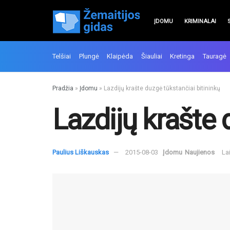
ĮDOMU
KRIMINALAI
Telšiai
Plungė
Klaipėda
Šiauliai
Kretinga
Tauragė
Pradžia
»
Įdomu
»
Lazdijų krašte duzgė tūkstančiai bitininkų
Lazdijų krašte 
Paulius Liškauskas
2015-08-03
Įdomu
Naujienos
La