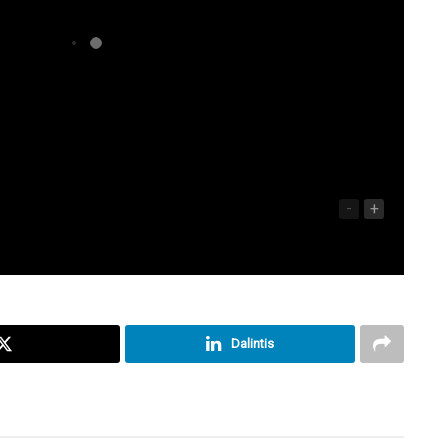
-
+
Dalintis