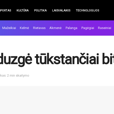
SPORTAS
KULTŪRA
POLITIKA
LAISVALAIKIS
TECHNOLOGIJOS
Mažeikiai
Kelmė
Rietavas
Akmenė
Palanga
Pagėgiai
Raseiniai
duzgė tūkstančiai bi
ikas: 2 min skaitymo