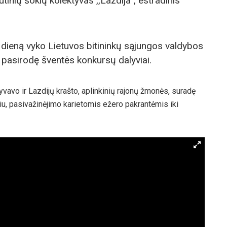
tinių šokių kolektyvas ,,Lazdija“, estradinis
dieną vyko Lietuvos bitininkų sąjungos valdybos
 pasirodę šventės konkursų dalyviai.
vavo ir Lazdijų krašto, aplinkinių rajonų žmonės, suradę
iu, pasivažinėjimo karietomis ežero pakrantėmis iki