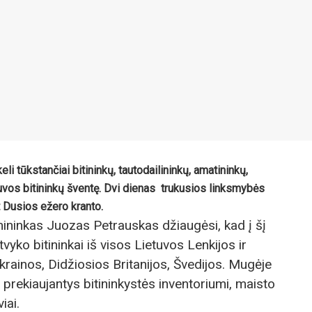
eli tūkstančiai bitininkų, tautodailininkų, amatininkų,
tuvos bitininkų šventę. Dvi dienas trukusios linksmybės
t Dusios ežero kranto.
rmininkas Juozas Petrauskas džiaugėsi, kad į šį
vyko bitininkai iš visos Lietuvos Lenkijos ir
Ukrainos, Didžiosios Britanijos, Švedijos. Mugėje
, prekiaujantys bitininkystės inventoriumi, maisto
iai.