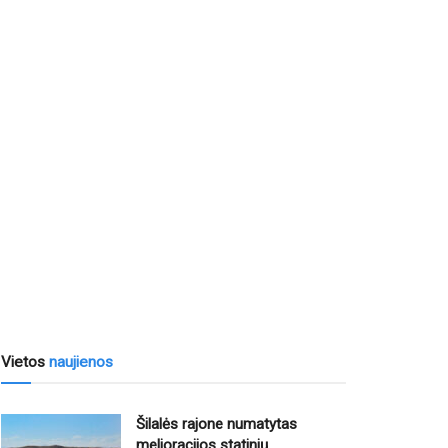
Vietos
naujienos
Šilalės rajone numatytas
melioracijos statinių