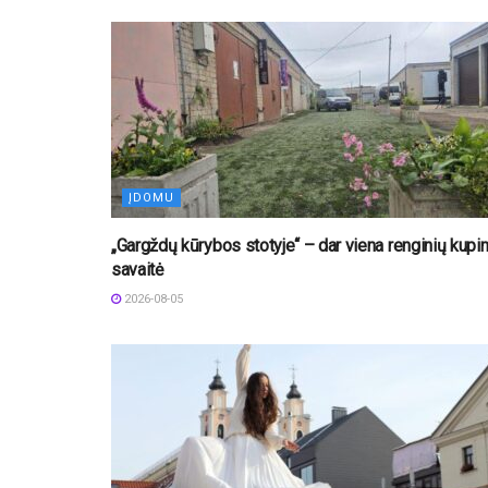
ĮDOMU
„Gargždų kūrybos stotyje“ – dar viena renginių kupi
savaitė
2026-08-05