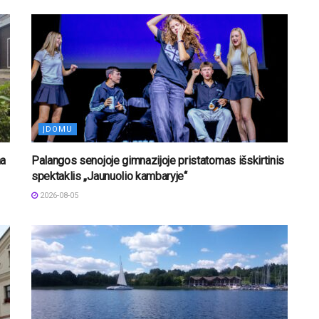
ĮDOMU
na
Palangos senojoje gimnazijoje pristatomas išskirtinis
spektaklis „Jaunuolio kambaryje“
2026-08-05