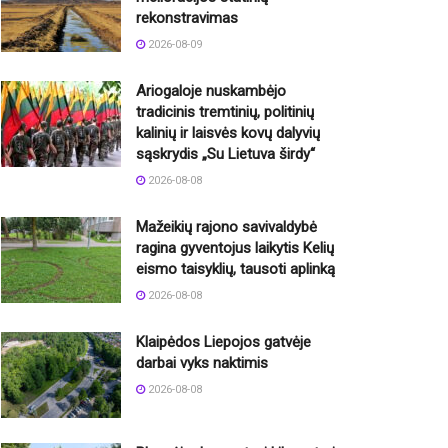
rekonstravimas
2026-08-09
Ariogaloje nuskambėjo
tradicinis tremtinių, politinių
kalinių ir laisvės kovų dalyvių
sąskrydis „Su Lietuva širdy“
2026-08-08
Mažeikių rajono savivaldybė
ragina gyventojus laikytis Kelių
eismo taisyklių, tausoti aplinką
2026-08-08
Klaipėdos Liepojos gatvėje
darbai vyks naktimis
2026-08-08