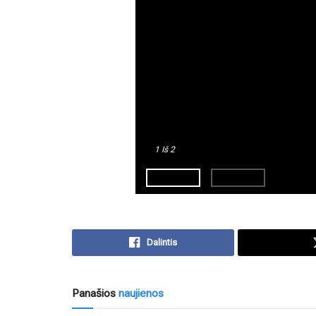
1
Iš 2
Dalintis
Panašios
naujienos