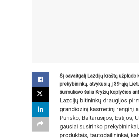
Šį savaitgalį Lazdijų kraštą užplūdo k
prekybininkų, atvykusių į 39-ąją Lie
šurmuliavo šalia Kryžių koplyčios an
Lazdijų bitininkų draugijos pi
grandiozinį kasmetinį renginį at
Punsko, Baltarusijos, Estijos, 
gausiai susirinko prekybininkai
produktais, tautodailininkai, kalv