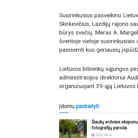
Susirinkusius pasveikino Lietu
Skirkevičius, Lazdijų rajono s
būrys svečių. Meras A. Margeli
šventoje vietoje susirinkusiais d
pasisemti kuo geriausių įspūdži
Lietuvos bitininkų sąjungos pir
administracijos direktoriui Aud
organizuojant 39-ąją Lietuvos 
Įdomu
paskaityti
Šiaulių erdvėse ekspon
fotografijų paroda
2026-08-06