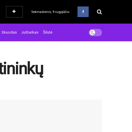
Sekmadienis, 9 rugpjūčio
Skuodas
Jurbarkas
Šilutė
tininkų