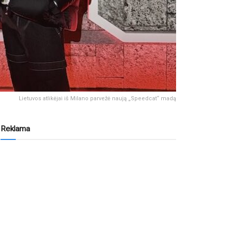
Lietuvos atlikėjai iš Milano parvežė naują „Speedcat“ madą
Reklama