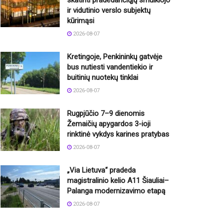
skatinti pradedančiųjų smulkiojo
ir vidutinio verslo subjektų
kūrimąsi
2026-08-07
Kretingoje, Penkininkų gatvėje
bus nutiesti vandentiekio ir
buitinių nuotekų tinklai
2026-08-07
Rugpjūčio 7–9 dienomis
Žemaičių apygardos 3-ioji
rinktinė vykdys karines pratybas
2026-08-07
„Via Lietuva“ pradeda
magistralinio kelio A11 Šiauliai–
Palanga modernizavimo etapą
2026-08-07