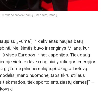
jai iš Milano parvežė naują „Speedcat“ madą
uju su „Puma“, ir kiekvienas naujas batų
inti. Ne išimtis buvo ir renginys Milane, kur
i iš visos Europos ir net Japonijos. Tiek daug
enoje vietoje davė renginiui ypatingos energijos
i grįžome pilni nerealių įspūdžių, o Lietuvą
odelis, mano nuomone, taps tikru stiliaus
ps tiek mados, tiek sporto entuziastų dėmesį“ –
kovski.