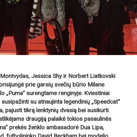
s Montvydas, Jessica Shy ir Norbert Liatkovski
ė prisijungė prie garsių svečių būrio Milane
 „Puma“ surengtame renginyje. Kviestiniai
 susipažinti su atnaujinta legendinių „Speedcat“
ja, pajusti tikrą lenktynių dvasią bei susikurti
tlikėjams draugiją palaikė tokios pasaulinės
uma“ prekės ženklo ambasadorė Dua Lipa,
od, futbolininko David Beckham bei modelio