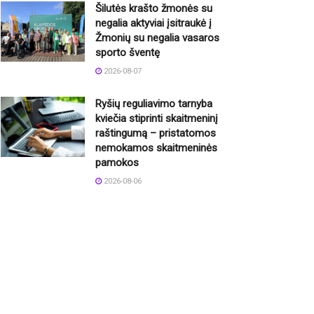
Šilutės krašto žmonės su
negalia aktyviai įsitraukė į
Žmonių su negalia vasaros
sporto šventę
2026-08-07
Ryšių reguliavimo tarnyba
kviečia stiprinti skaitmeninį
raštingumą – pristatomos
nemokamos skaitmeninės
pamokos
2026-08-06