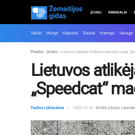
ĮDOMU
KRIMINALAI
Telšiai
Plungė
Klaipėda
Šiauliai
Kretinga
Tauragė
Pradžia
»
Grožis
»
Lietuvos atlikėjai iš Milano parvežė naują „
Lietuvos atlikė
„Speedcat“ ma
Paulius Liškauskas
2024-12-13
Grožis
Įdomu
Laisvala