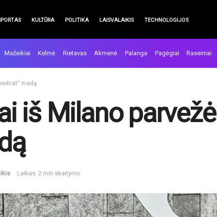
SPORTAS
KULTŪRA
POLITIKA
LAISVALAIKIS
TECHNOLOGIJOS
Mažeikiai
Kelmė
Rietavas
Akmenė
Palanga
Pagėgiai
Raseiniai
Speedcat“ madą
jai iš Milano parvež
dą
ikis
Laikas: 2 min skaitymo