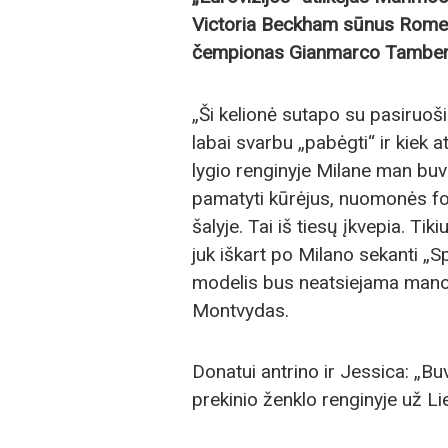
Victoria Beckham sūnus Romeo 
čempionas Gianmarco Tamberi, 
„Ši kelionė sutapo su pasiruoš
labai svarbu „pabėgti“ ir kiek 
lygio renginyje Milane man buv
pamatyti kūrėjus, nuomonės for
šalyje. Tai iš tiesų įkvepia. Tiki
juk iškart po Milano sekanti „S
modelis bus neatsiejama mano 
Montvydas.
Donatui antrino ir Jessica: „B
prekinio ženklo renginyje už Li