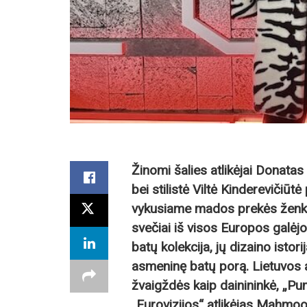
Žinomi šalies atlikėjai Donata
bei stilistė Viltė Kinderevičiūt
vykusiame mados prekės ženklo
svečiai iš visos Europos galėjo
batų kolekcija, jų dizaino istori
asmeninę batų porą. Lietuvos a
žvaigždės kaip dainininkė, „P
„Eurovizijos“ atlikėjas Mahmo