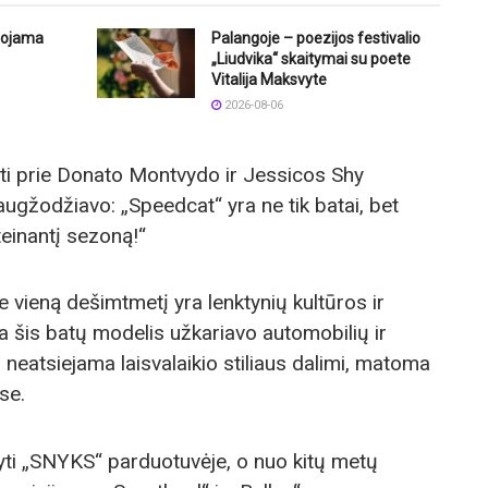
uojama
Palangoje – poezijos festivalio
„Liudvika“ skaitymai su poete
Vitalija Maksvyte
2026-08-06
anti prie Donato Montvydo ir Jessicos Shy
augžodžiavo: „Speedcat“ yra ne tik batai, bet
teinantį sezoną!“
 vieną dešimtmetį yra lenktynių kultūros ir
ia šis batų modelis užkariavo automobilių ir
 neatsiejama laisvalaikio stiliaus dalimi, matoma
se.
gyti „SNYKS“ parduotuvėje, o nuo kitų metų