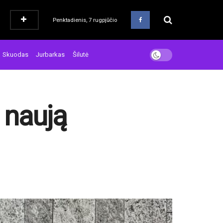
Penktadienis, 7 rugpjūčio
Skuodas
Jurbarkas
Šilutė
ė naują