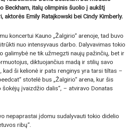
Beckham, italų olimpinis šuolio į aukštį
aktorės Emily Ratajkowski bei Cindy Kimberly.
imu koncertui Kauno „Žalgirio“ arenoje, tad buvo
atitrūkti nuo intensyvaus darbo. Dalyvavimas tokio
o galimybė ne tik užmegzti naujų pažinčių, bet ir
muotojus, diktuojančius madą ir stilių savo
u, kad ši kelionė ir pats renginys yra tarsi tiltas –
peedcat“ stotelė bus „Žalgirio“ arena, kur šis
šokėjų įvaizdžio dalis“, – atviravo Donatas
uvo nepaprastai įdomu sudalyvauti tokio didelio
etuvos ribų“.