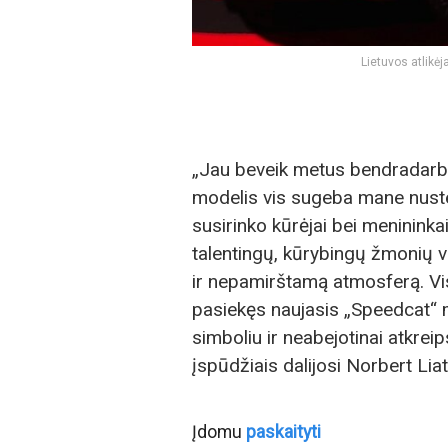
Lietuvos atlikė
„Jau beveik metus bendradarbia
modelis vis sugeba mane nusteb
susirinko kūrėjai bei menininka
talentingų, kūrybingų žmonių vi
ir nepamirštamą atmosferą. Vis
pasiekęs naujasis „Speedcat“ m
simboliu ir neabejotinai atkrei
įspūdžiais dalijosi Norbert Liat
Įdomu
paskaityti