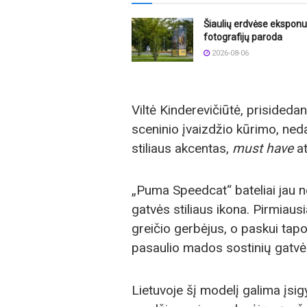
Šiaulių erdvėse ekspon
fotografijų paroda
2026-08-06
Viltė Kinderevičiūtė, prisided
sceninio įvaizdžio kūrimo, ned
stiliaus akcentas,
must have
a
„Puma Speedcat“ bateliai jau ne
gatvės stiliaus ikona. Pirmiaus
greičio gerbėjus, o paskui tapo
pasaulio mados sostinių gatvė
Lietuvoje šį modelį galima įsi