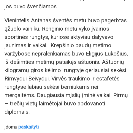
jos buvo švenčiamos.
Vienintelis Antanas šventės metu buvo pagerbtas
ąžuolo vainiku. Renginio metu vyko įvairios
sportinės rungtys, kuriose aktyviau dalyvavo
jaunimas ir vaikai. Krepšinio baudų metimo
varžybose nepralenkiamas buvo Eligijus Lukošius,
iš dešimties metimų pataikęs aštuonis. Aštuonių
kilogramų giros kėlimo rungtyje geriausiai sekėsi
Rimvydui Beivydui. Virvės traukimo ir estafetės
rungtyse labiau sekėsi berniukams nei
mergaitėms. Daugiausia mįslių įminė vaikai. Pirmų
– trečių vietų laimėtojai buvo apdovanoti
diplomais.
Įdomu
paskaityti