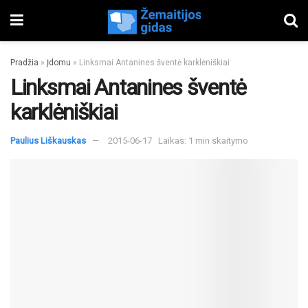
Pradžia
»
Įdomu
»
Linksmai Antanines šventė karklėniškiai
Linksmai Antanines šventė
karklėniškiai
Paulius Liškauskas
2015-06-17
Laikas: 1 min skaitymo