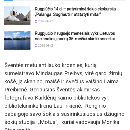
Rugpjūčio 14 d. – patyriminė šokio ekskursija
„Palanga. Sugriauti ir atstatyti mitai“
2026-08-05
Rugpjūčio ir rugsėjo mėnesiais vyks Lietuvos
nacionalinių parkų 35-mečiui skirti koncertai
2026-08-05
Šventės metu ant lauko krosnies, kurią
sumeistravo Mindaugas Preibys, virė gardi žirnių
košė, ją skanino, maišė ir svečius vaišino Laima
Preibienė. Geriausias šventės akimirkas
fotografavo Karklėnų kaimo bibliotekos vyr.
bibliotekininkė Irena Laurinkienė. Renginio
pabaigoje savo šokiais susirinkusiuosius džiugino
šokių studija „Motus“, kuriai vadovauja Monika