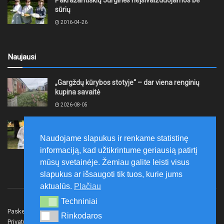
Pakražantiškių Jurginės neįsivaizduojamos be
sūrių
2016-04-26
Naujausi
„Gargždų kūrybos stotyje“ – dar viena renginių
kupina savaitė
2026-08-05
XII akmentašių simpoziumas Kelmėje: miestą
papuošė trys nauji kūriniai
Naudojame slapukus ir renkame statistinę
2026-08-05
informaciją, kad užtikrintume geriausią patirtį
mūsų svetainėje. Žemiau galite leisti visus
slapukus ar išsaugoti tik tuos, kurie jums
aktualūs.
Plačiau
Techniniai
Techniniai
Paskelbk naujieną
Rašyti redakcijai
Reklama
Rinkodaros
Rinkodaros
Privatumo politika
Susisiekite