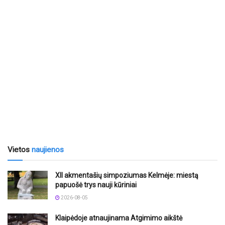
Vietos
naujienos
XII akmentašių simpoziumas Kelmėje: miestą
papuošė trys nauji kūriniai
2026-08-05
Klaipėdoje atnaujinama Atgimimo aikštė