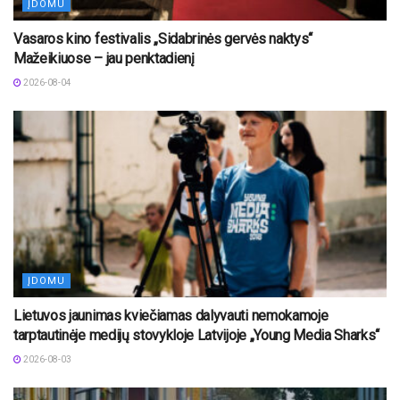
ĮDOMU
Vasaros kino festivalis „Sidabrinės gervės naktys“
Mažeikiuose – jau penktadienį
2026-08-04
ĮDOMU
Lietuvos jaunimas kviečiamas dalyvauti nemokamoje
tarptautinėje medijų stovykloje Latvijoje „Young Media Sharks“
2026-08-03