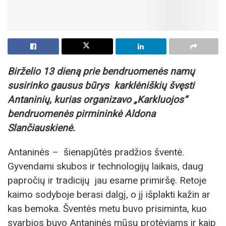
Birželio 13 dieną prie bendruomenės namų
susirinko gausus būrys karklėniškių švęsti
Antaninių, kurias organizavo „Karkluojos“
bendruomenės pirmininkė Aldona
Slančiauskienė.
Antaninės – šienapjūtės pradžios šventė.
Gyvendami skubos ir technologijų laikais, daug
papročių ir tradicijų jau esame primiršę. Retoje
kaimo sodyboje berasi dalgį, o jį išplakti kažin ar
kas bemoka. Šventės metu buvo prisiminta, kuo
svarbios buvo Antaninės mūsų protėviams ir kaip