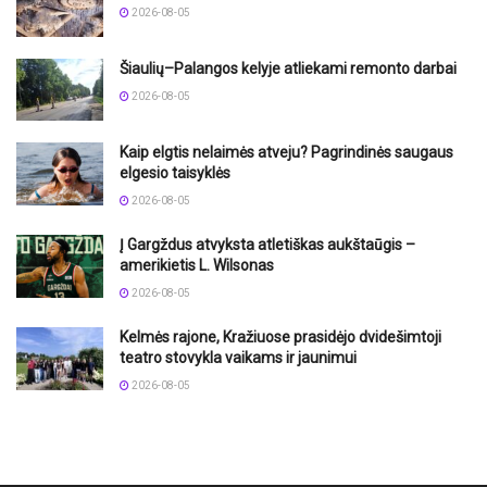
2026-08-05
Šiaulių–Palangos kelyje atliekami remonto darbai
2026-08-05
Kaip elgtis nelaimės atveju? Pagrindinės saugaus
elgesio taisyklės
2026-08-05
Į Gargždus atvyksta atletiškas aukštaūgis –
amerikietis L. Wilsonas
2026-08-05
Kelmės rajone, Kražiuose prasidėjo dvidešimtoji
teatro stovykla vaikams ir jaunimui
2026-08-05