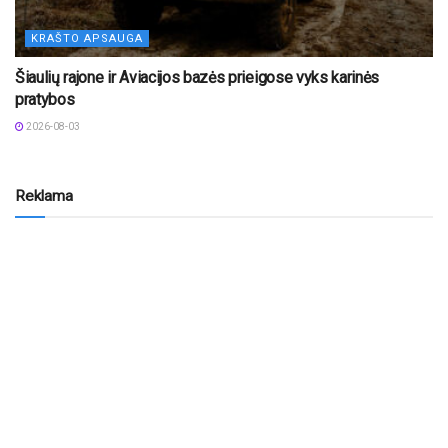
KRAŠTO APSAUGA
Šiaulių rajone ir Aviacijos bazės prieigose vyks karinės
pratybos
2026-08-03
Reklama