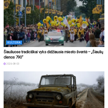
KULTŪRA
Šiauliuose tradiciškai vyks didžiausia miesto šventė – „Šiaulių
dienos 790“
2026-08-03