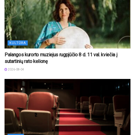
KULTŪRA
Palangos kurorto muziejus rugpjūčio 8 d. 11 val. kviečia į
sutartinių rato kelionę
2026-08-04