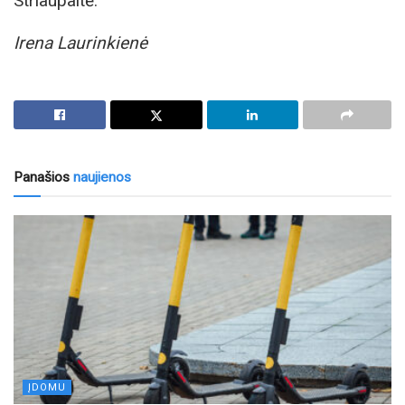
Striaupaitė.
Irena Laurinkienė
Panašios
naujienos
ĮDOMU