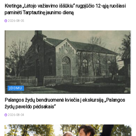
Kretinga „Lėtojo važiavimo iššūkiu“ rugpjūčio 12-ąją ruošiasi
paminėti Tarptautinę jaunimo dieną
2026-08-05
ĮDOMU
Palangos žydų bendruomenė kviečia į ekskursiją „Palangos
žydų paveldo pėdsakais“
2026-08-04