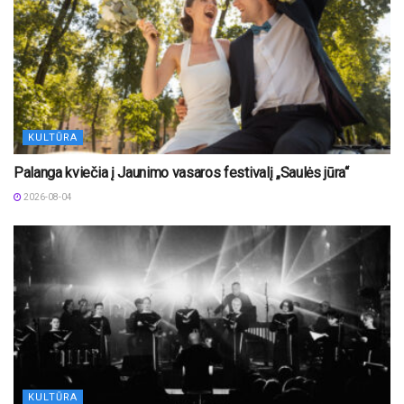
KULTŪRA
Palanga kviečia į Jaunimo vasaros festivalį „Saulės jūra“
2026-08-04
KULTŪRA