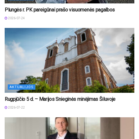
Plungės r. PK pareigūnai prašo visuomenės pagalbos
2026-07-24
AKTUALIJOS
Rugpjūčio 5 d. – Marijos Snieginės minėjimas Šiluvoje
2026-07-22