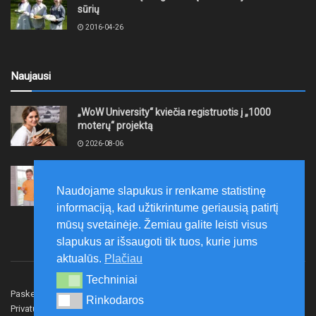
sūrių
2016-04-26
Naujausi
„WoW University“ kviečia registruotis į „1000
moterų“ projektą
2026-08-06
Tauragės rajono savivaldybė finansuos
neformaliojo mokinių sportinio ugdymo programas
Naudojame slapukus ir renkame statistinę
2026-08-06
informaciją, kad užtikrintume geriausią patirtį
mūsų svetainėje. Žemiau galite leisti visus
slapukus ar išsaugoti tik tuos, kurie jums
aktualūs.
Plačiau
Techniniai
Techniniai
Paskelbk naujieną
Rašyti redakcijai
Reklama
Rinkodaros
Rinkodaros
Privatumo politika
Susisiekite