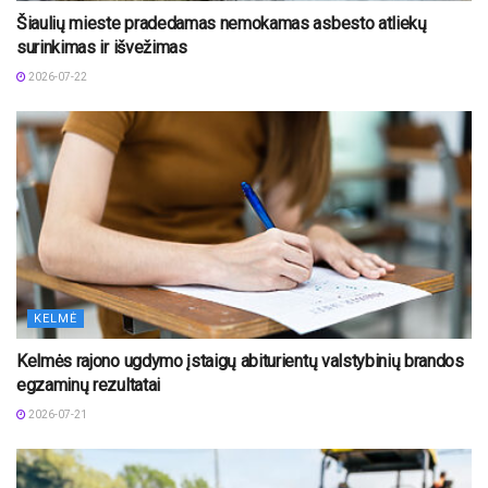
Šiaulių mieste pradedamas nemokamas asbesto atliekų
surinkimas ir išvežimas
2026-07-22
KELMĖ
Kelmės rajono ugdymo įstaigų abiturientų valstybinių brandos
egzaminų rezultatai
2026-07-21