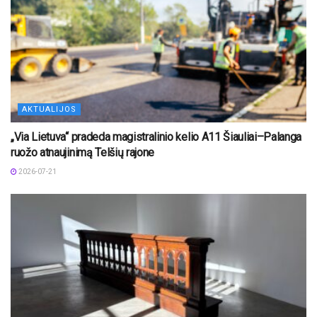
AKTUALIJOS
„Via Lietuva“ pradeda magistralinio kelio A11 Šiauliai–Palanga
ruožo atnaujinimą Telšių rajone
2026-07-21