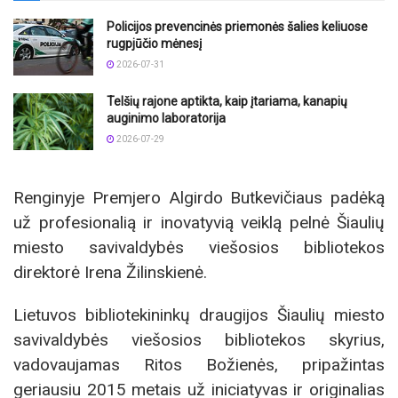
Policijos prevencinės priemonės šalies keliuose
rugpjūčio mėnesį
2026-07-31
Telšių rajone aptikta, kaip įtariama, kanapių
auginimo laboratorija
2026-07-29
Renginyje Premjero Algirdo Butkevičiaus padėką
už profesionalią ir inovatyvią veiklą pelnė Šiaulių
miesto savivaldybės viešosios bibliotekos
direktorė Irena Žilinskienė.
Lietuvos bibliotekininkų draugijos Šiaulių miesto
savivaldybės viešosios bibliotekos skyrius,
vadovaujamas Ritos Božienės, pripažintas
geriausiu 2015 metais už iniciatyvas ir originalias