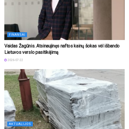
FINANSAI
Vaidas Žagūnis. Atsinaujinęs naftos kainų šokas vėl išbando
Lietuvos verslo pasitikėjimą
2026-07-22
AKTUALIJOS