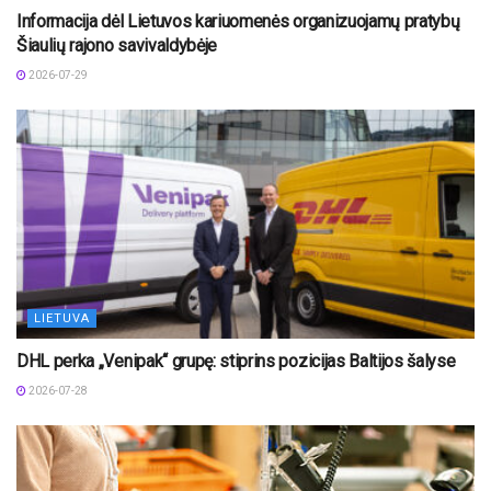
Informacija dėl Lietuvos kariuomenės organizuojamų pratybų
Šiaulių rajono savivaldybėje
2026-07-29
LIETUVA
DHL perka „Venipak“ grupę: stiprins pozicijas Baltijos šalyse
2026-07-28