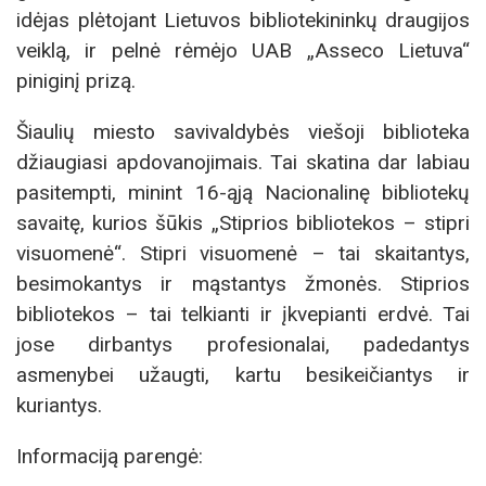
idėjas plėtojant Lietuvos bibliotekininkų draugijos
veiklą, ir pelnė rėmėjo UAB „Asseco Lietuva“
piniginį prizą.
Šiaulių miesto savivaldybės viešoji biblioteka
džiaugiasi apdovanojimais. Tai skatina dar labiau
pasitempti, minint 16-ąją Nacionalinę bibliotekų
savaitę, kurios šūkis „Stiprios bibliotekos – stipri
visuomenė“. Stipri visuomenė – tai skaitantys,
besimokantys ir mąstantys žmonės. Stiprios
bibliotekos – tai telkianti ir įkvepianti erdvė. Tai
jose dirbantys profesionalai, padedantys
asmenybei užaugti, kartu besikeičiantys ir
kuriantys.
Informaciją parengė: