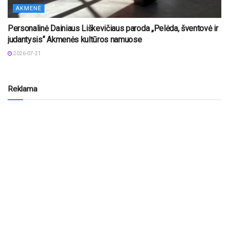
AKMENĖ
Personalinė Dainiaus Liškevičiaus paroda „Pelėda, šventovė ir
judantysis“ Akmenės kultūros namuose
2026-07-21
Reklama