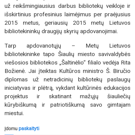
už reikšmingiausius darbus bibliotekų veikloje ir
išskirtinius profesinius laimėjimus per praėjusius
2015 metus, geriausių 2015 metų Lietuvos
bibliotekininkų draugijų skyrių apdovanojimai.
Tarp apdovanotųjų – Metų Lietuvos
bibliotekininke tapo Šiaulių miesto savivaldybės
viešosios bibliotekos „Šaltinėlio“ filialo vedėja Rita
Božienė. Jai įteiktas Kultūros ministro Š. Biručio
diplomas už netradicinių bibliotekų paslaugų
iniciatyvas ir plėtrą, vykdant kultūrinės edukacijos
projektus ir skatinant mažųjų šiauliečių
kūrybiškumą ir patriotiškumą savo gimtajam
miestui.
Įdomu
paskaityti