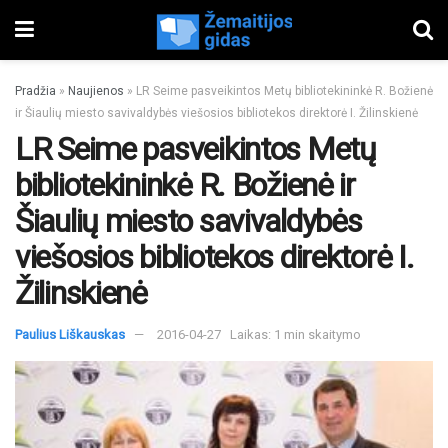
Pradžia
»
Naujienos
»
LR Seime pasveikintos Metų bibliotekininkė R. Božienė
ir Šiaulių miesto savivaldybės viešosios bibliotekos direktorė I. Žilinskienė
LR Seime pasveikintos Metų
bibliotekininkė R. Božienė ir
Šiaulių miesto savivaldybės
viešosios bibliotekos direktorė I.
Žilinskienė
Paulius Liškauskas
2016-04-27
Laikas: 1 min skaitymo