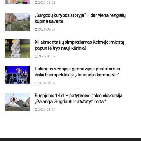
2026-08-06
„Gargždų kūrybos stotyje“ – dar viena renginių
kupina savaitė
2026-08-05
XII akmentašių simpoziumas Kelmėje: miestą
papuošė trys nauji kūriniai
2026-08-05
Palangos senojoje gimnazijoje pristatomas
išskirtinis spektaklis „Jaunuolio kambaryje“
2026-08-05
Rugpjūčio 14 d. – patyriminė šokio ekskursija
„Palanga. Sugriauti ir atstatyti mitai“
2026-08-05