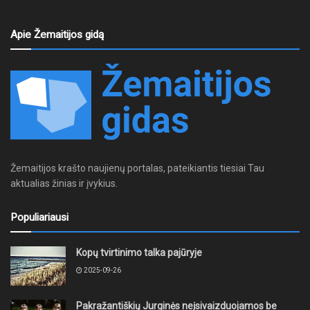
Apie Žemaitijos gidą
Žemaitijos krašto naujienų portalas, pateikiantis tiesiai Tau
aktualias žinias ir įvykius.
Populiariausi
Kopų tvirtinimo talka pajūryje
2025-09-26
Pakražantiškių Jurginės neįsivaizduojamos be