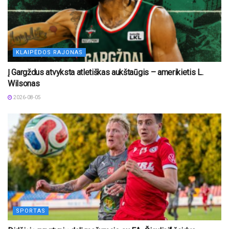
KLAIPĖDOS RAJONAS
Į Gargždus atvyksta atletiškas aukštaūgis – amerikietis L.
Wilsonas
2026-08-05
SPORTAS