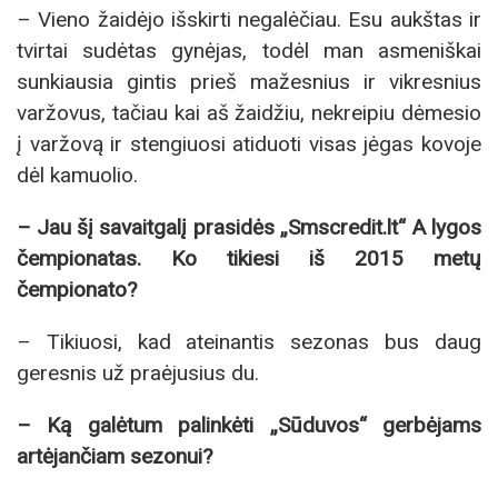
– Vieno žaidėjo išskirti negalėčiau. Esu aukštas ir
tvirtai sudėtas gynėjas, todėl man asmeniškai
sunkiausia gintis prieš mažesnius ir vikresnius
varžovus, tačiau kai aš žaidžiu, nekreipiu dėmesio
į varžovą ir stengiuosi atiduoti visas jėgas kovoje
dėl kamuolio.
– Jau šį savaitgalį prasidės „Smscredit.lt“ A lygos
čempionatas. Ko tikiesi iš 2015 metų
čempionato?
– Tikiuosi, kad ateinantis sezonas bus daug
geresnis už praėjusius du.
– Ką galėtum palinkėti „Sūduvos“ gerbėjams
artėjančiam sezonui?