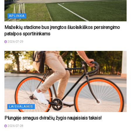
APLINKA
Mažeikių stadione bus įrengtos šiuolaikiškos persirengimo
patalpos sportininkams
2026-07-29
LAISVALAIKIS
Plungėje smagus dviračių žygis naujaisiais takais!
2026-07-28