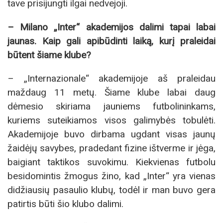
tave prisijungti ilgai nedvejoji.
– Milano „Inter“ akademijos dalimi tapai labai
jaunas. Kaip gali apibūdinti laiką, kurį praleidai
būtent šiame klube?
– „Internazionale“ akademijoje aš praleidau
maždaug 11 metų. Šiame klube labai daug
dėmesio skiriama jauniems futbolininkams,
kuriems suteikiamos visos galimybės tobulėti.
Akademijoje buvo dirbama ugdant visas jaunų
žaidėjų savybes, pradedant fizine ištverme ir jėga,
baigiant taktikos suvokimu. Kiekvienas futbolu
besidomintis žmogus žino, kad „Inter“ yra vienas
didžiausių pasaulio klubų, todėl ir man buvo gera
patirtis būti šio klubo dalimi.