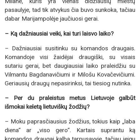
Milane, kuris yra vienas didžiausių miestų
pasaulyje, tad tik atvykus čia buvo sunkoka, tačiau
dabar Marijampolėje jaučiuosi gerai.
– Ką dažniausiai veiki, kai turi laisvo laiko?
– Dažniausiai susitinku su komandos draugais.
Komandoje visi žaidėjai draugiški, su visais
sutariu gerai, bet daugiausiai laiko praleidžiu su
Vilmantu Bagdanavičiumi ir Milošu Kovačevičiumi.
Geriausių draugų nepasirinksi, tai tiesiog nutinka.
– Per du praleistus metus Lietuvoje galbūt
išmokai keletą lietuviškų žodžių?
– Moku paprasčiausius žodžius, tokius kaip „laba
diena“ ar „viso gero“. Kartais suprantu ką
komandos draugai kalba tarpusavyje, tačiau jeigu