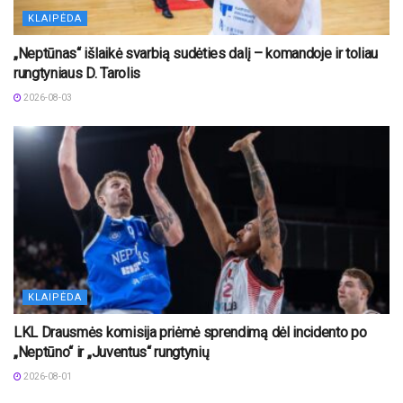
KLAIPĖDA
„Neptūnas“ išlaikė svarbią sudėties dalį – komandoje ir toliau
rungtyniaus D. Tarolis
2026-08-03
KLAIPĖDA
LKL Drausmės komisija priėmė sprendimą dėl incidento po
„Neptūno“ ir „Juventus“ rungtynių
2026-08-01