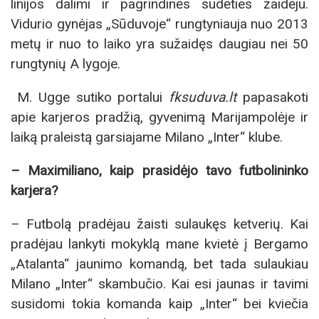
linijos dalimi ir pagrindinės sudėties žaidėju.
Vidurio gynėjas „Sūduvoje“ rungtyniauja nuo 2013
metų ir nuo to laiko yra sužaidęs daugiau nei 50
rungtynių A lygoje.
M. Ugge sutiko portalui
fksuduva.lt
papasakoti
apie karjeros pradžią, gyvenimą Marijampolėje ir
laiką praleistą garsiajame Milano „Inter“ klube.
– Maximiliano, kaip prasidėjo tavo futbolininko
karjera?
– Futbolą pradėjau žaisti sulaukęs ketverių. Kai
pradėjau lankyti mokyklą mane kvietė į Bergamo
„Atalanta“ jaunimo komandą, bet tada sulaukiau
Milano „Inter“ skambučio. Kai esi jaunas ir tavimi
susidomi tokia komanda kaip „Inter“ bei kviečia