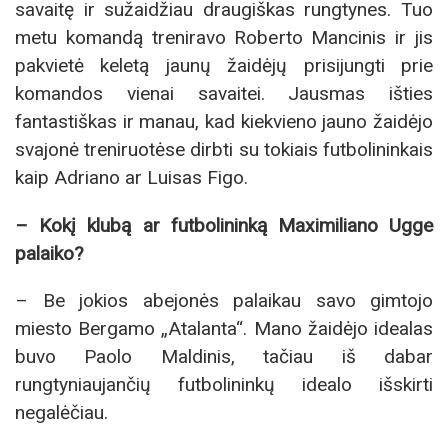
savaitę ir sužaidžiau draugiškas rungtynes. Tuo
metu komandą treniravo Roberto Mancinis ir jis
pakvietė keletą jaunų žaidėjų prisijungti prie
komandos vienai savaitei. Jausmas išties
fantastiškas ir manau, kad kiekvieno jauno žaidėjo
svajonė treniruotėse dirbti su tokiais futbolininkais
kaip Adriano ar Luisas Figo.
– Kokį klubą ar futbolininką Maximiliano Ugge
palaiko?
– Be jokios abejonės palaikau savo gimtojo
miesto Bergamo „Atalanta“. Mano žaidėjo idealas
buvo Paolo Maldinis, tačiau iš dabar
rungtyniaujančių futbolininkų idealo išskirti
negalėčiau.