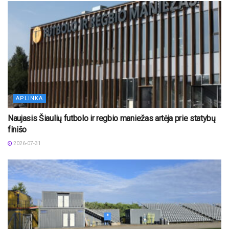
APLINKA
Naujasis Šiaulių futbolo ir regbio maniežas artėja prie statybų
finišo
2026-07-31