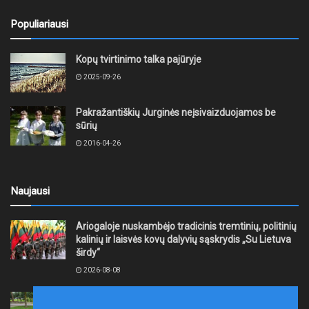
Populiariausi
Kopų tvirtinimo talka pajūryje
2025-09-26
Pakražantiškių Jurginės neįsivaizduojamos be
sūrių
2016-04-26
Naujausi
Ariogaloje nuskambėjo tradicinis tremtinių, politinių
kalinių ir laisvės kovų dalyvių sąskrydis „Su Lietuva
širdy“
2026-08-08
Mažeikių rajono savivaldybė ragina gyventojus