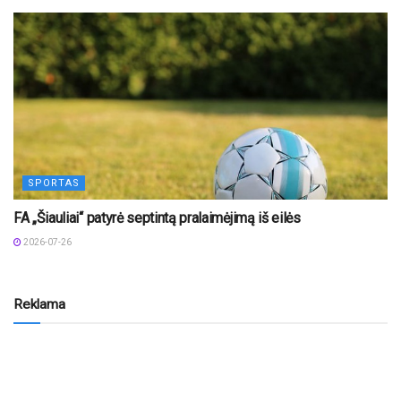
SPORTAS
FA „Šiauliai“ patyrė septintą pralaimėjimą iš eilės
2026-07-26
Reklama