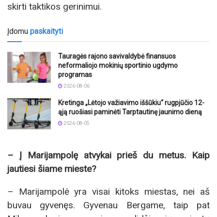
skirti taktikos gerinimui.
Įdomu
paskaityti
Tauragės rajono savivaldybė finansuos
neformaliojo mokinių sportinio ugdymo
programas
2026-08-06
Kretinga „Lėtojo važiavimo iššūkiu“ rugpjūčio 12-
ąją ruošiasi paminėti Tarptautinę jaunimo dieną
2026-08-05
– Į Marijampolę atvykai prieš du metus. Kaip
jautiesi šiame mieste?
– Marijampolė yra visai kitoks miestas, nei aš
buvau gyvenęs. Gyvenau Bergame, taip pat