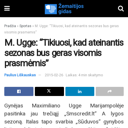
Pradžia
»
Sportas
»
M. Ugge: “Tikiuosi, kad ateinantis sezonas bus geras
visomis prasmėmis”
M. Ugge: “Tikiuosi, kad ateinantis
sezonas bus geras visomis
prasmėmis”
Paulius Liškauskas
2015-02-26
Laikas: 4 min skaitymo
Gynėjas Maximiliano Ugge Marijampolėje
pasitinka jau trečiąjį „Smscredit.lt“ A lygos
sezoną. Italas tapo svarbia „Sūduvos“ gynybos