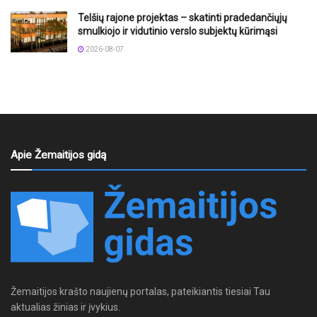
Telšių rajone projektas – skatinti pradedančiųjų
smulkiojo ir vidutinio verslo subjektų kūrimąsi
2026-08-07
Apie Žemaitijos gidą
Žemaitijos krašto naujienų portalas, pateikiantis tiesiai Tau
aktualias žinias ir įvykius.