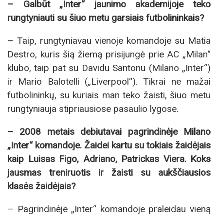
– Galbūt „Inter“ jaunimo akademijoje teko
rungtyniauti su šiuo metu garsiais futbolininkais?
– Taip, rungtyniavau vienoje komandoje su Matia
Destro, kuris šią žiemą prisijungė prie AC „Milan“
klubo, taip pat su Davidu Santonu (Milano „Inter“)
ir Mario Balotelli („Liverpool“). Tikrai ne mažai
futbolininkų, su kuriais man teko žaisti, šiuo metu
rungtyniauja stipriausiose pasaulio lygose.
– 2008 metais debiutavai pagrindinėje Milano
„Inter“ komandoje. Žaidei kartu su tokiais žaidėjais
kaip Luisas Figo, Adriano, Patrickas Viera. Koks
jausmas treniruotis ir žaisti su aukščiausios
klasės žaidėjais?
– Pagrindinėje „Inter“ komandoje praleidau vieną