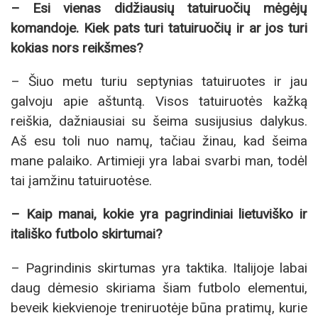
– Esi vienas didžiausių tatuiruočių mėgėjų
komandoje. Kiek pats turi tatuiruočių ir ar jos turi
kokias nors reikšmes?
– Šiuo metu turiu septynias tatuiruotes ir jau
galvoju apie aštuntą. Visos tatuiruotės kažką
reiškia, dažniausiai su šeima susijusius dalykus.
Aš esu toli nuo namų, tačiau žinau, kad šeima
mane palaiko. Artimieji yra labai svarbi man, todėl
tai įamžinu tatuiruotėse.
– Kaip manai, kokie yra pagrindiniai lietuviško ir
itališko futbolo skirtumai?
– Pagrindinis skirtumas yra taktika. Italijoje labai
daug dėmesio skiriama šiam futbolo elementui,
beveik kiekvienoje treniruotėje būna pratimų, kurie