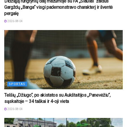
Didžiąją rungtynių dalį mažumoje su FA „Šiauliai“ žaidus
Gargždų „Banga“ visgi pademonstravo charakterį ir šventė
pergalę
2026-08-04
SPORTAS
Telšių „Džiugo“, po akistatos su Aukštaitijos „Panevėžiu“,
sąskaitoje – 34 taškai ir 4-oji vieta
2026-08-04