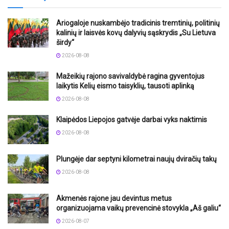
Ariogaloje nuskambėjo tradicinis tremtinių, politinių
kalinių ir laisvės kovų dalyvių sąskrydis „Su Lietuva
širdy“
2026-08-08
Mažeikių rajono savivaldybė ragina gyventojus
laikytis Kelių eismo taisyklių, tausoti aplinką
2026-08-08
Klaipėdos Liepojos gatvėje darbai vyks naktimis
2026-08-08
Plungėje dar septyni kilometrai naujų dviračių takų
2026-08-08
Akmenės rajone jau devintus metus
organizuojama vaikų prevencinė stovykla „Aš galiu“
2026-08-07