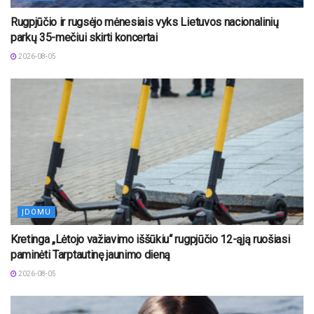
Rugpjūčio ir rugsėjo mėnesiais vyks Lietuvos nacionalinių
parkų 35-mečiui skirti koncertai
2026-08-05
ĮDOMU
Kretinga „Lėtojo važiavimo iššūkiu“ rugpjūčio 12-ąją ruošiasi
paminėti Tarptautinę jaunimo dieną
2026-08-05