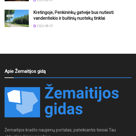
2026-08-07
Kretingoje, Penkininkų gatvėje bus nutiesti
vandentiekio ir buitinių nuotekų tinklai
2026-08-07
Apie Žemaitijos gidą
Žemaitijos krašto naujienų portalas, pateikiantis tiesiai Tau