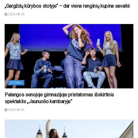
„Gargždų kūrybos stotyje“ – dar viena renginių kupina savaitė
2026-08-05
ĮDOMU
Palangos senojoje gimnazijoje pristatomas išskirtinis
spektaklis „Jaunuolio kambaryje“
2026-08-05