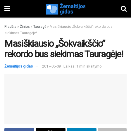
Pradžia
»
Žinios
»
Tauragė
»
Masiškiausio „Šokvaikščio” rekordo bus
siekimas Tauragėje!
Masiškiausio „Šokvaikščio”
rekordo bus siekimas Tauragėje!
Žemaitijos gidas
2017-05-09
Laikas: 1 min skaitymo