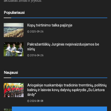
aktualias žinias ir įvykius.
Populiariausi
Kopų tvirtinimo talka pajūryje
2025-09-26
Pakražantiškių Jurginės neįsivaizduojamos be
sūrių
2016-04-26
Naujausi
Ariogaloje nuskambėjo tradicinis tremtinių, politinių
kalinių ir laisvės kovų dalyvių sąskrydis „Su Lietuva
širdy“
2026-08-08
Mažeikių rajono savivaldybė ragina gyventojus