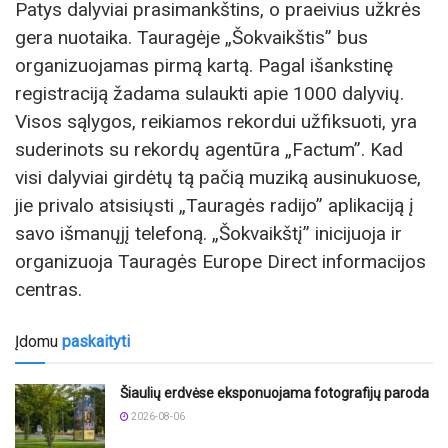
Patys dalyviai prasimankštins, o praeivius užkrės
gera nuotaika. Tauragėje „Šokvaikštis” bus
organizuojamas pirmą kartą. Pagal išankstinę
registraciją žadama sulaukti apie 1000 dalyvių.
Visos sąlygos, reikiamos rekordui užfiksuoti, yra
suderinots su rekordų agentūra „Factum”. Kad
visi dalyviai girdėtų tą pačią muziką ausinukuose,
jie privalo atsisiųsti „Tauragės radijo” aplikaciją į
savo išmanųjį telefoną. „Šokvaikštį” inicijuoja ir
organizuoja Tauragės Europe Direct informacijos
centras.
Įdomu
paskaityti
Šiaulių erdvėse eksponuojama fotografijų paroda
2026-08-06