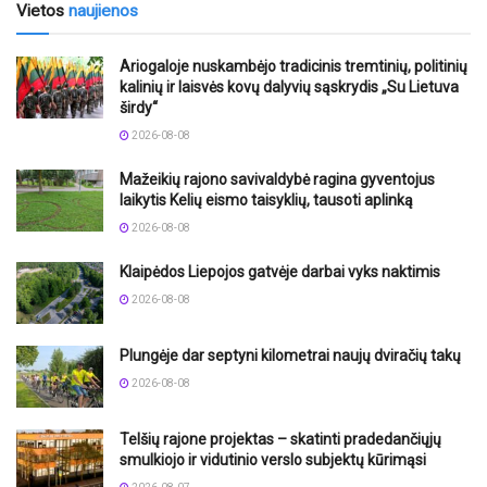
Vietos
naujienos
Ariogaloje nuskambėjo tradicinis tremtinių, politinių
kalinių ir laisvės kovų dalyvių sąskrydis „Su Lietuva
širdy“
2026-08-08
Mažeikių rajono savivaldybė ragina gyventojus
laikytis Kelių eismo taisyklių, tausoti aplinką
2026-08-08
Klaipėdos Liepojos gatvėje darbai vyks naktimis
2026-08-08
Plungėje dar septyni kilometrai naujų dviračių takų
2026-08-08
Telšių rajone projektas – skatinti pradedančiųjų
smulkiojo ir vidutinio verslo subjektų kūrimąsi