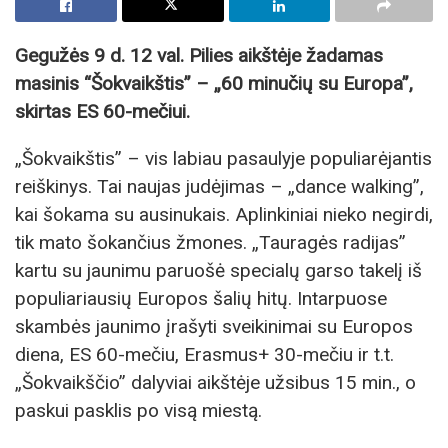
Gegužės 9 d. 12 val. Pilies aikštėje žadamas
masinis “Šokvaikštis” – „60 minučių su Europa”,
skirtas ES 60-mečiui.
„Šokvaikštis” – vis labiau pasaulyje populiarėjantis
reiškinys. Tai naujas judėjimas – „dance walking”,
kai šokama su ausinukais. Aplinkiniai nieko negirdi,
tik mato šokančius žmones. „Tauragės radijas”
kartu su jaunimu paruošė specialų garso takelį iš
populiariausių Europos šalių hitų. Intarpuose
skambės jaunimo įrašyti sveikinimai su Europos
diena, ES 60-mečiu, Erasmus+ 30-mečiu ir t.t.
„Šokvaikščio” dalyviai aikštėje užsibus 15 min., o
paskui pasklis po visą miestą.