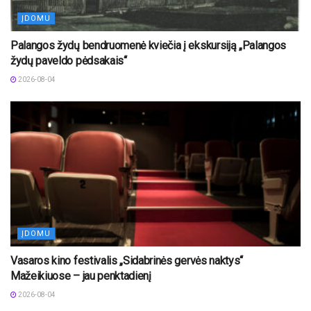
ĮDOMU
Palangos žydų bendruomenė kviečia į ekskursiją „Palangos
žydų paveldo pėdsakais“
2026-08-04
ĮDOMU
Vasaros kino festivalis „Sidabrinės gervės naktys“
Mažeikiuose – jau penktadienį
2026-08-04