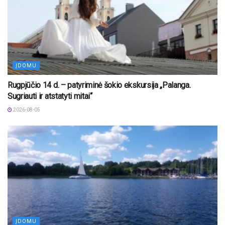
ĮDOMU
Rugpjūčio 14 d. – patyriminė šokio ekskursija „Palanga.
Sugriauti ir atstatyti mitai“
2026-08-05
ĮDOMU