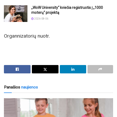
„WoW University“ kviečia registruotis į „1000
moterų“ projektą
2026-08-06
Organnizatorių nuotr.
Panašios
naujienos