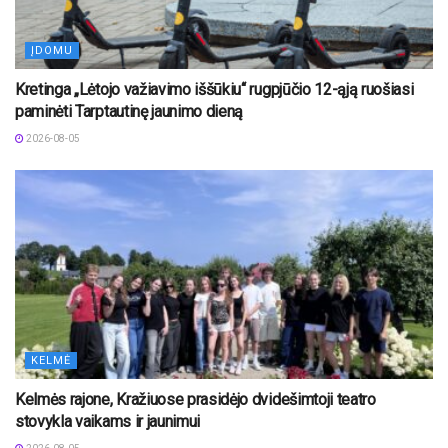
ĮDOMU
Kretinga „Lėtojo važiavimo iššūkiu“ rugpjūčio 12-ąją ruošiasi
paminėti Tarptautinę jaunimo dieną
2026-08-05
KELMĖ
Kelmės rajone, Kražiuose prasidėjo dvidešimtoji teatro
stovykla vaikams ir jaunimui