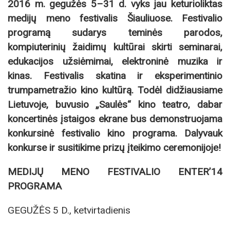
2016 m. gegužės 5–31 d. vyks jau keturioliktas
medijų meno festivalis Šiauliuose. Festivalio
programą sudarys teminės parodos,
kompiuterinių žaidimų kultūrai skirti seminarai,
edukacijos užsiėmimai, elektroninė muzika ir
kinas. Festivalis skatina ir eksperimentinio
trumpametražio kino kultūrą. Todėl didžiausiame
Lietuvoje, buvusio „Saulės“ kino teatro, dabar
koncertinės įstaigos ekrane bus demonstruojama
konkursinė festivalio kino programa. Dalyvauk
konkurse ir susitikime prizų įteikimo ceremonijoje!
MEDIJŲ MENO FESTIVALIO ENTER’14
PROGRAMA
GEGUŽĖS 5 D., ketvirtadienis