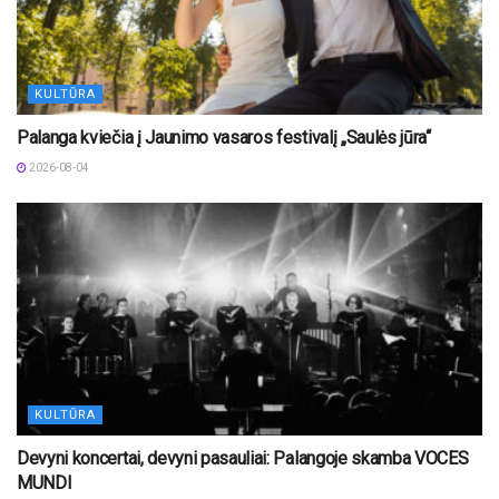
KULTŪRA
Palanga kviečia į Jaunimo vasaros festivalį „Saulės jūra“
2026-08-04
KULTŪRA
Devyni koncertai, devyni pasauliai: Palangoje skamba VOCES
MUNDI