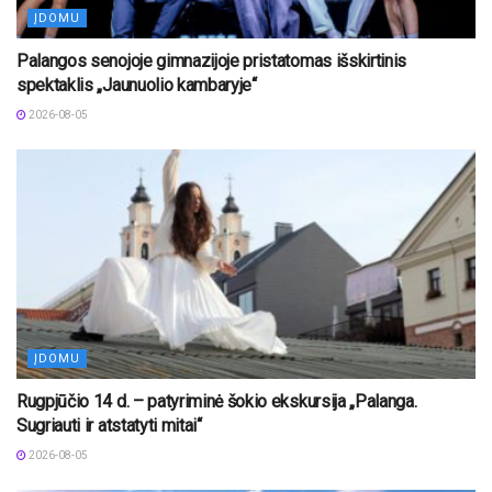
ĮDOMU
Palangos senojoje gimnazijoje pristatomas išskirtinis
spektaklis „Jaunuolio kambaryje“
2026-08-05
ĮDOMU
Rugpjūčio 14 d. – patyriminė šokio ekskursija „Palanga.
Sugriauti ir atstatyti mitai“
2026-08-05