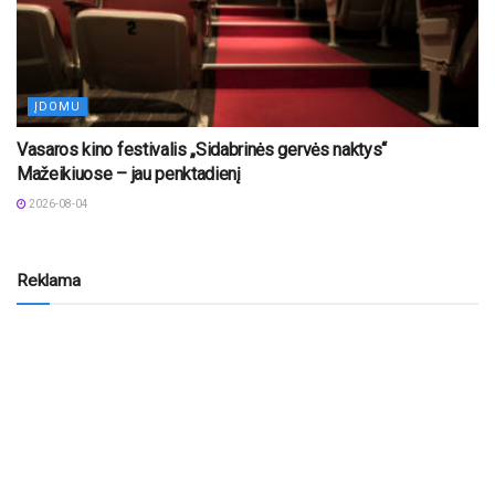
ĮDOMU
Vasaros kino festivalis „Sidabrinės gervės naktys“
Mažeikiuose – jau penktadienį
2026-08-04
Reklama