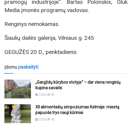
pramogų industrijoje“. Bartas Polonskis, Gluk
Media įmonės programų vadovas.
Renginys nemokamas.
Šiaulių dailės galerija, Vilniaus g. 245
GEGUŽĖS 20 D., penktadienis
Įdomu
paskaityti
„Gargždų kūrybos stotyje“ – dar viena renginių
kupina savaitė
2026-08-05
XII akmentašių simpoziumas Kelmėje: miestą
papuošė trys nauji kūriniai
2026-08-05