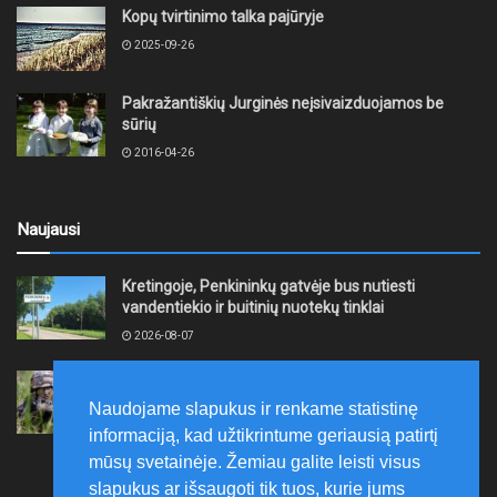
Kopų tvirtinimo talka pajūryje
2025-09-26
Pakražantiškių Jurginės neįsivaizduojamos be
sūrių
2016-04-26
Naujausi
Kretingoje, Penkininkų gatvėje bus nutiesti
vandentiekio ir buitinių nuotekų tinklai
2026-08-07
Rugpjūčio 7–9 dienomis Žemaičių apygardos 3-ioji
rinktinė vykdys karines pratybas
Naudojame slapukus ir renkame statistinę
2026-08-07
informaciją, kad užtikrintume geriausią patirtį
mūsų svetainėje. Žemiau galite leisti visus
slapukus ar išsaugoti tik tuos, kurie jums