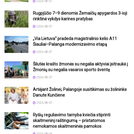
2026-08-07
Rugpjūčio 7–9 dienomis Žemaičių apygardos 3-ioji
rinktinė vykdys karines pratybas
2026-08-07
„Via Lietuva“ pradeda magistralinio kelio A11
Šiauliai–Palanga modernizavimo etapą
2026-08-07
Šilutės krašto žmonės su negalia aktyviai įsitraukė į
Žmonių su negalia vasaros sporto šventę
2026-08-07
Artėjant Žolinei, Palangoje susitikimas su žolininke
Danute Kunčiene
2026-08-07
Ryšių reguliavimo tarnyba kviečia stiprinti
skaitmeninį raštingumą – pristatomos
nemokamos skaitmeninės pamokos
2026-08-06