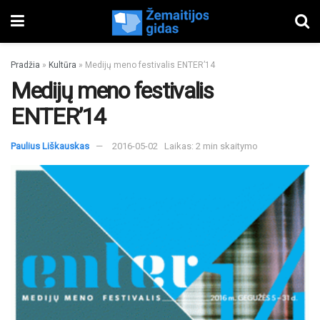
Pradžia
»
Kultūra
»
Medijų meno festivalis ENTER’14
Medijų meno festivalis
ENTER’14
Paulius Liškauskas
2016-05-02
Laikas: 2 min skaitymo