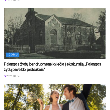
2026-08-05
ĮDOMU
Palangos žydų bendruomenė kviečia į ekskursiją „Palangos
žydų paveldo pėdsakais“
2026-08-04