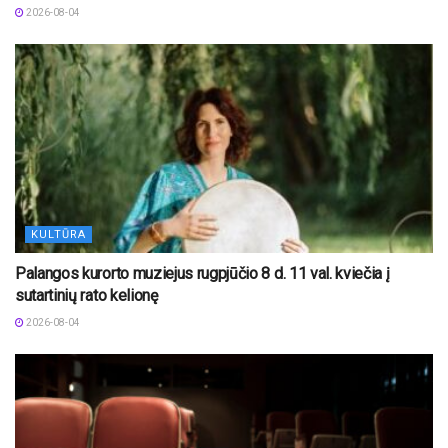
2026-08-04
KULTŪRA
Palangos kurorto muziejus rugpjūčio 8 d. 11 val. kviečia į
sutartinių rato kelionę
2026-08-04