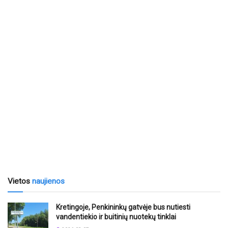
Vietos
naujienos
Kretingoje, Penkininkų gatvėje bus nutiesti
vandentiekio ir buitinių nuotekų tinklai