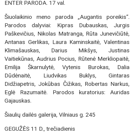
ENTER PARODA. 17 val.
Šiuolaikinio meno paroda „Augantis poreikis“.
Parodos dalyviai: Kipras Dubauskas, Jurgis
Paškevičius, Nikolas Matranga, Rūta Junevičiūtė,
Antanas Gerlikas, Laura Kaminskaitė, Valentinas
Klimašauskas, Darius Mikšys, Justinas
Vaitiekūnas, Audrius Pocius, Rūtenė Merkliopaitė,
Emilija Škarnulytė, Vytenis Burokas, Dalia
Dūdėnaitė, Liudvikas Buklys, Gintaras
Didžiapetris, Jokūbas Čižikas, Robertas Narkus,
Eglė Razumaitė. Parodos kuratorius: Auridas
Gajauskas.
Šiaulių dailės galerija, Vilniaus g. 245
GEGUŽĖS 11 D., trečiadienis