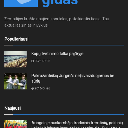
Žemaitijos krašto naujienų portalas, pateikiantis tiesiai Tau
aktualias žinias ir įvykius.
Populiariausi
Kopų tvirtinimo talka pajūryje
2025-09-26
Pakražantiškių Jurginės neįsivaizduojamos be
sūrių
2016-04-26
Naujausi
Ariogaloje nuskambėjo tradicinis tremtinių, politinių