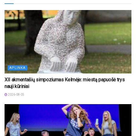
APLINKA
XII akmentašių simpoziumas Kelmėje: miestą papuošė trys
nauji kūriniai
2026-08-05