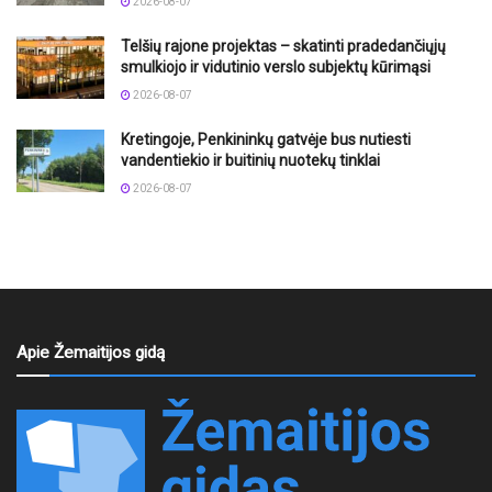
2026-08-07
Telšių rajone projektas – skatinti pradedančiųjų
smulkiojo ir vidutinio verslo subjektų kūrimąsi
2026-08-07
Kretingoje, Penkininkų gatvėje bus nutiesti
vandentiekio ir buitinių nuotekų tinklai
2026-08-07
Apie Žemaitijos gidą