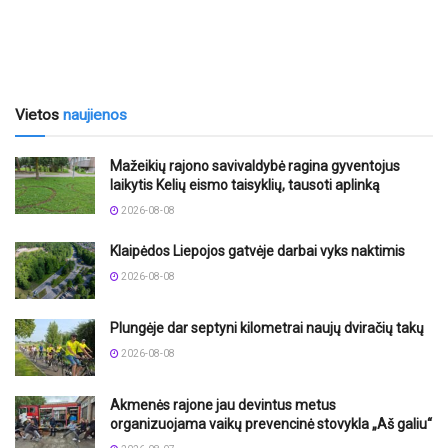
Vietos
naujienos
Mažeikių rajono savivaldybė ragina gyventojus
laikytis Kelių eismo taisyklių, tausoti aplinką
2026-08-08
Klaipėdos Liepojos gatvėje darbai vyks naktimis
2026-08-08
Plungėje dar septyni kilometrai naujų dviračių takų
2026-08-08
Akmenės rajone jau devintus metus
organizuojama vaikų prevencinė stovykla „Aš galiu“