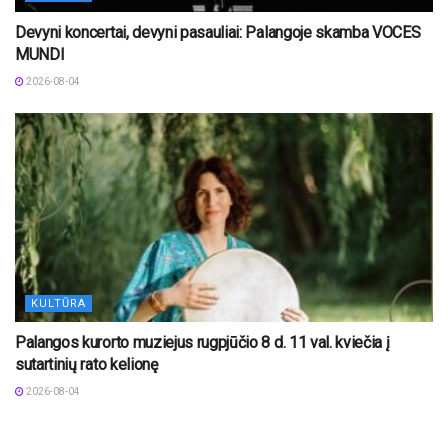
Devyni koncertai, devyni pasauliai: Palangoje skamba VOCES
MUNDI
2026-08-04
KULTŪRA
Palangos kurorto muziejus rugpjūčio 8 d. 11 val. kviečia į
sutartinių rato kelionę
2026-08-04