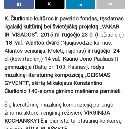
K. Čiurlionio kultūros ir paveldo fondas, tęsdamas
ilgalaikį kultūrinį bei švietėjišką projektą „VAKAR
IR VISADOS“, 2015 m. rugsėjo
23
d.
(trečiadienį)
1
8
val. Alantos dvare
(Naujasodžio kaimas,
Alantos seniūnija, Molėtų rajonas)
ir rugsėjo
24
d.
(ketvirtadienį)
14 val.
Kauno Jono Pauliaus II
gimnazijoje
(Baltų pr. 103, Kaunas)
, rodys
muzikinę-literatūrinę kompoziciją „GEISMAS
GYVENTI“, skirtą Mikalojaus Konstantino
Čiurlionio
140-sioms gimimo metinėms paminėti.
Šią literatūrinę-muzikinę kompoziciją parengė
žinoma aktorė, renginių režisierė
VIRGINIJA
KOCHANSKYTĖ
ir pianistė, tarptautinių konkursų
laureatė
RŪTA BLAŠKYTĖ.