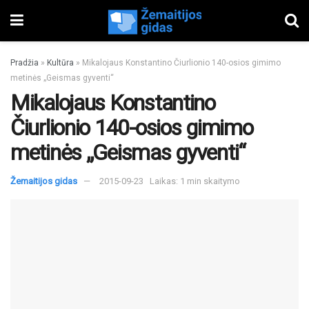
Pradžia
»
Kultūra
»
Mikalojaus Konstantino Čiurlionio 140-osios gimimo
metinės „Geismas gyventi“
Mikalojaus Konstantino
Čiurlionio 140-osios gimimo
metinės „Geismas gyventi“
Žemaitijos gidas
2015-09-23
Laikas: 1 min skaitymo