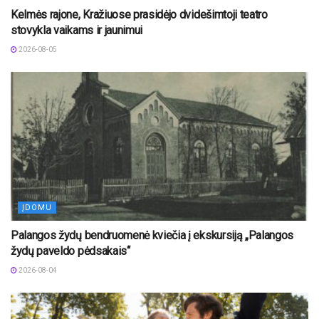
Kelmės rajone, Kražiuose prasidėjo dvidešimtoji teatro
stovykla vaikams ir jaunimui
2026-08-05
ĮDOMU
Palangos žydų bendruomenė kviečia į ekskursiją „Palangos
žydų paveldo pėdsakais“
2026-08-04