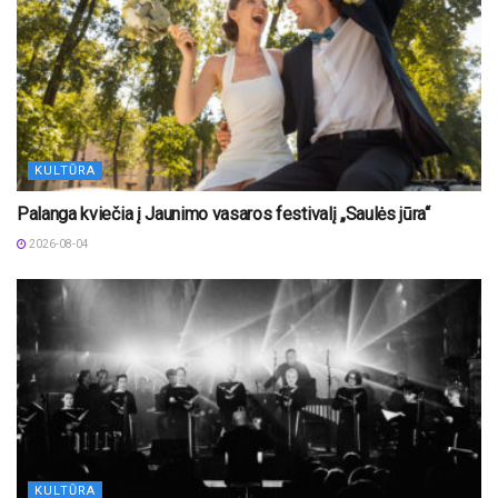
KULTŪRA
Palanga kviečia į Jaunimo vasaros festivalį „Saulės jūra“
2026-08-04
KULTŪRA