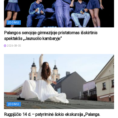
ĮDOMU
Palangos senojoje gimnazijoje pristatomas išskirtinis
spektaklis „Jaunuolio kambaryje“
2026-08-05
ĮDOMU
Rugpjūčio 14 d. – patyriminė šokio ekskursija „Palanga.