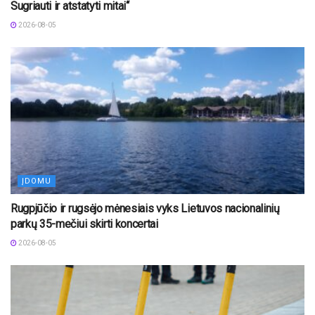
Sugriauti ir atstatyti mitai“
2026-08-05
ĮDOMU
Rugpjūčio ir rugsėjo mėnesiais vyks Lietuvos nacionalinių
parkų 35-mečiui skirti koncertai
2026-08-05