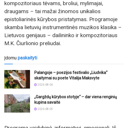
kompozitoriaus tėvams, broliui, mylimajai,
draugams – tai mažai žinomos unikalios
epistoliarinės kūrybos pristatymas. Programoje
skamba lietuvių instrumentinės muzikos klasika –
Lietuvos genijaus – dailininko ir kompozitoriaus
M.K. Čiurlionio preliudai.
Įdomu
paskaityti
Palangoje – poezijos festivalio „Liudvika“
skaitymai su poete Vitalija Maksvyte
2026-08-06
„Gargždų kūrybos stotyje“ – dar viena renginių
kupina savaitė
2026-08-05
Programa vaidybinė, informatyvi, emocionali. Iš