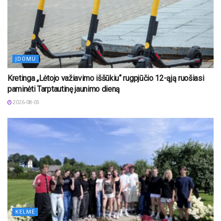
ĮDOMU
Kretinga „Lėtojo važiavimo iššūkiu“ rugpjūčio 12-ąją ruošiasi
paminėti Tarptautinę jaunimo dieną
2026-08-05
KELMĖ