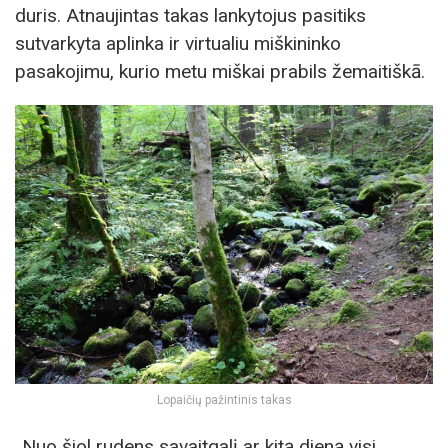
duris. Atnaujintas takas lankytojus pasitiks
sutvarkyta aplinka ir virtualiu miškininko
pasakojimu, kurio metu miškai prabils žemaitiškā.
Lopaičių pažintinis takas
„Nuo šiol rudens savaitgalį ar kitą dieną visi,