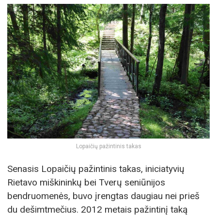
Lopaičių pažintinis takas
Senasis Lopaičių pažintinis takas, iniciatyvių
Rietavo miškininkų bei Tverų seniūnijos
bendruomenės, buvo įrengtas daugiau nei prieš
du dešimtmečius. 2012 metais pažintinį taką