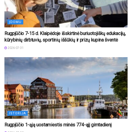
ĮDOMU
Rugpjūčio 7-15 d. Klaipėdoje išskirtinė buriuotojiškų edukacijų,
kūrybinių dirbtuvių, sportinių iššūkių ir prizų kupina šventė
2026-07-31
ISTORIJA
Rugpjūčio 1-ąją uostamiestis minės 774-ąjį gimtadienį