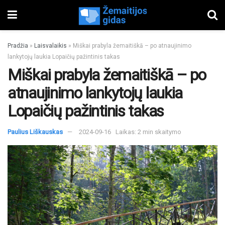
Pradžia
»
Laisvalaikis
»
Miškai prabyla žemaitiškā – po atnaujinimo
lankytojų laukia Lopaičių pažintinis takas
Miškai prabyla žemaitiškā – po
atnaujinimo lankytojų laukia
Lopaičių pažintinis takas
Paulius Liškauskas
2024-09-16
Laikas: 2 min skaitymo