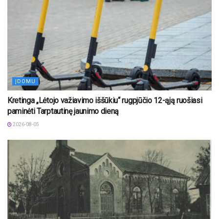
ĮDOMU
Kretinga „Lėtojo važiavimo iššūkiu“ rugpjūčio 12-ąją ruošiasi
paminėti Tarptautinę jaunimo dieną
2026-08-05