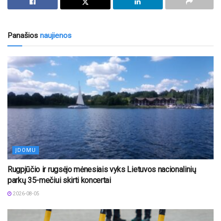
Panašios
naujienos
ĮDOMU
Rugpjūčio ir rugsėjo mėnesiais vyks Lietuvos nacionalinių
parkų 35-mečiui skirti koncertai
2026-08-05