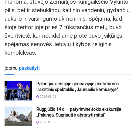
manoma, stovėjo Žemaitijos kunigaikščio Vykinto
pilis, bet ir stebuklingu šaltinio vandeniu, gydančiu,
aukuro ir vaisingumo akmenimis. Spėjama, kad
šioje teritorijoje prieš 7 tūkstančius metų buvo
šventvietė, kur nedideliame plote buvo įsikūręs
spėjamas senovės lietuvių tikybos religinis
kompleksas.
Įdomu
paskaityti
Palangos senojoje gimnazijoje pristatomas
išskirtinis spektaklis „Jaunuolio kambaryje“
2026-08-05
Rugpjūčio 14 d. – patyriminė šokio ekskursija
„Palanga. Sugriauti ir atstatyti mitai“
2026-08-05