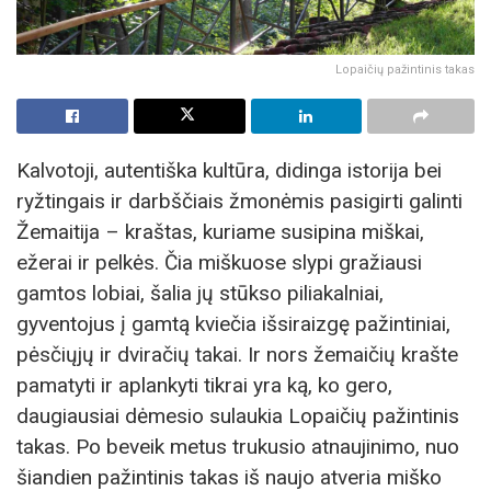
Lopaičių pažintinis takas
Kalvotoji, autentiška kultūra, didinga istorija bei
ryžtingais ir darbščiais žmonėmis pasigirti galinti
Žemaitija – kraštas, kuriame susipina miškai,
ežerai ir pelkės. Čia miškuose slypi gražiausi
gamtos lobiai, šalia jų stūkso piliakalniai,
gyventojus į gamtą kviečia išsiraizgę pažintiniai,
pėsčiųjų ir dviračių takai. Ir nors žemaičių krašte
pamatyti ir aplankyti tikrai yra ką, ko gero,
daugiausiai dėmesio sulaukia Lopaičių pažintinis
takas. Po beveik metus trukusio atnaujinimo, nuo
šiandien pažintinis takas iš naujo atveria miško