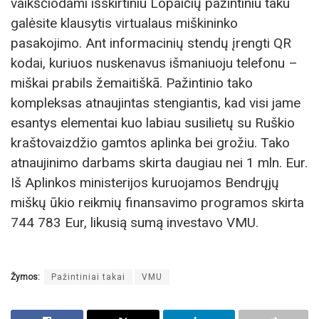
vaikščiodami išskirtiniu Lopaičių pažintiniu taku
galėsite klausytis virtualaus miškininko
pasakojimo. Ant informacinių stendų įrengti QR
kodai, kuriuos nuskenavus išmaniuoju telefonu –
miškai prabils žemaitiškā. Pažintinio tako
kompleksas atnaujintas stengiantis, kad visi jame
esantys elementai kuo labiau susilietų su Ruškio
kraštovaizdžio gamtos aplinka bei grožiu. Tako
atnaujinimo darbams skirta daugiau nei 1 mln. Eur.
Iš Aplinkos ministerijos kuruojamos Bendrųjų
miškų ūkio reikmių finansavimo programos skirta
744 783 Eur, likusią sumą investavo VMU.
Žymos:
Pažintiniai takai
VMU