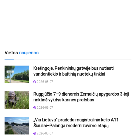
Vietos
naujienos
Kretingoje, Penkininkų gatvėje bus nutiesti
vandentiekio ir buitinių nuotekų tinklai
2026-08-07
Rugpjūčio 7–9 dienomis Žemaičių apygardos 3-ioji
rinktinė vykdys karines pratybas
2026-08-07
„Via Lietuva“ pradeda magistralinio kelio A11
Šiauliai–Palanga modernizavimo etapą
2026-08-07