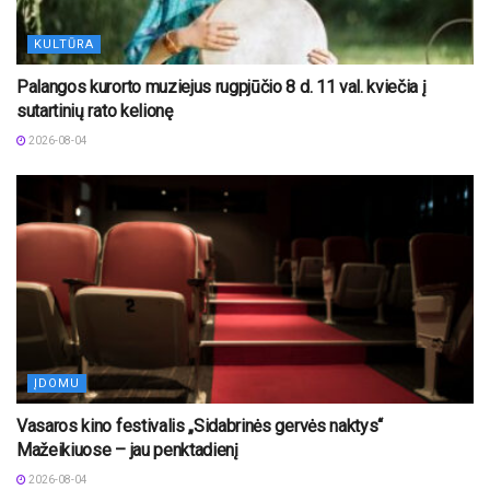
KULTŪRA
Palangos kurorto muziejus rugpjūčio 8 d. 11 val. kviečia į
sutartinių rato kelionę
2026-08-04
ĮDOMU
Vasaros kino festivalis „Sidabrinės gervės naktys“
Mažeikiuose – jau penktadienį
2026-08-04