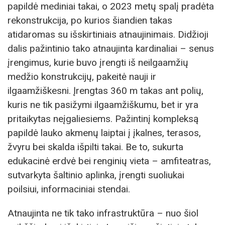
papildė mediniai takai, o 2023 metų spalį pradėta
rekonstrukcija, po kurios šiandien takas
atidaromas su išskirtiniais atnaujinimais. Didžioji
dalis pažintinio tako atnaujinta kardinaliai – senus
įrengimus, kurie buvo įrengti iš neilgaamžių
medžio konstrukcijų, pakeitė nauji ir
ilgaamžiškesni. Įrengtas 360 m takas ant polių,
kuris ne tik pasižymi ilgaamžiškumu, bet ir yra
pritaikytas neįgaliesiems. Pažintinį kompleksą
papildė lauko akmenų laiptai į įkalnes, terasos,
žvyru bei skalda išpilti takai. Be to, sukurta
edukacinė erdvė bei renginių vieta – amfiteatras,
sutvarkyta šaltinio aplinka, įrengti suoliukai
poilsiui, informaciniai stendai.
Atnaujinta ne tik tako infrastruktūra – nuo šiol