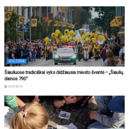
KULTŪRA
Šiauliuose tradiciškai vyks didžiausia miesto šventė – „Šiaulių
dienos 790“
2026-08-03