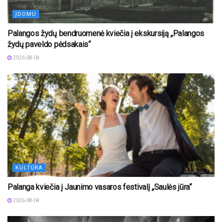
ĮDOMU
Palangos žydų bendruomenė kviečia į ekskursiją „Palangos
žydų paveldo pėdsakais“
2026-08-04
KULTŪRA
Palanga kviečia į Jaunimo vasaros festivalį „Saulės jūra“
2026-08-04