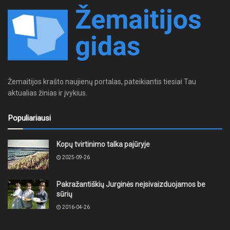
Žemaitijos krašto naujienų portalas, pateikiantis tiesiai Tau
aktualias žinias ir įvykius.
Populiariausi
Kopų tvirtinimo talka pajūryje
2025-09-26
Pakražantiškių Jurginės neįsivaizduojamos be
sūrių
2016-04-26