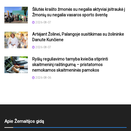
Šilutės krašto žmonės su negalia aktyviai įsitraukė į
Žmonių su negalia vasaros sporto šventę
2026-08-07
Artėjant Žolinei, Palangoje susitikimas su žolininke
Danute Kunčiene
2026-08-07
Ryšių reguliavimo tarnyba kviečia stiprinti
skaitmeninį raštingumą – pristatomos
nemokamos skaitmeninės pamokos
2026-08-06
Apie Žemaitijos gidą