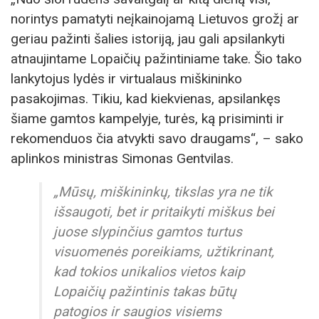
norintys pamatyti neįkainojamą Lietuvos grožį ar
geriau pažinti šalies istoriją, jau gali apsilankyti
atnaujintame Lopaičių pažintiniame take. Šio tako
lankytojus lydės ir virtualaus miškininko
pasakojimas. Tikiu, kad kiekvienas, apsilankęs
šiame gamtos kampelyje, turės, ką prisiminti ir
rekomenduos čia atvykti savo draugams“, – sako
aplinkos ministras Simonas Gentvilas.
„Mūsų, miškininkų, tikslas yra ne tik
išsaugoti, bet ir pritaikyti miškus bei
juose slypinčius gamtos turtus
visuomenės poreikiams, užtikrinant,
kad tokios unikalios vietos kaip
Lopaičių pažintinis takas būtų
patogios ir saugios visiems