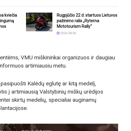
ba kviečia
Rugpjūčio 22 d. startuos Lietuvos
štingumą
pažinimo ralis „Ryterna
mos
Mototourism Rally“
2026-08-06
entėms, VMU miškininkai organizuos ir daugiau
 informuos artimiausiu metu.
asipuošti Kalėdų eglutę ar kitą medelį,
is į artimiausią Valstybinių miškų urėdijos
ventei skirtų medelių, specialiai auginamų
lantacijose.