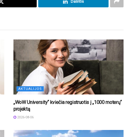
Dalintis
AKTUALIJOS
„WoW University“ kviečia registruotis į „1000 moterų“
projektą
2026-08-06