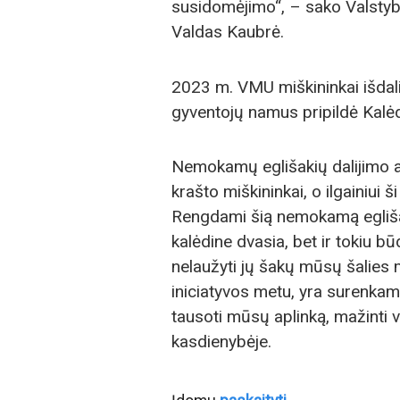
susidomėjimo“, – sako Valstybi
Valdas Kaubrė.
2023 m. VMU miškininkai išdali
gyventojų namus pripildė Kalė
Nemokamų eglišakių dalijimo a
krašto miškininkai, o ilgainiui ši
Rengdami šią nemokamą eglišakių
kalėdine dvasia, bet ir tokiu bū
nelaužyti jų šakų mūsų šalies 
iniciatyvos metu, yra surenkam
tausoti mūsų aplinką, mažinti 
kasdienybėje.