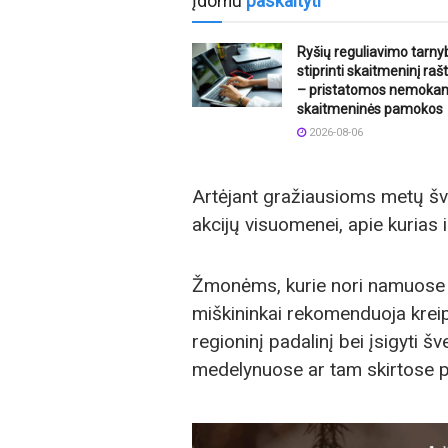
Įdomu
paskaityti
Ryšių reguliavimo tarny
stiprinti skaitmeninį ra
– pristatomos nemoka
skaitmeninės pamokos
2026-08-06
Artėjant gražiausioms metų šv
akcijų visuomenei, apie kurias
Žmonėms, kurie nori namuose p
miškininkai rekomenduoja kreipt
regioninį padalinį bei įsigyti š
medelynuose ar tam skirtose p