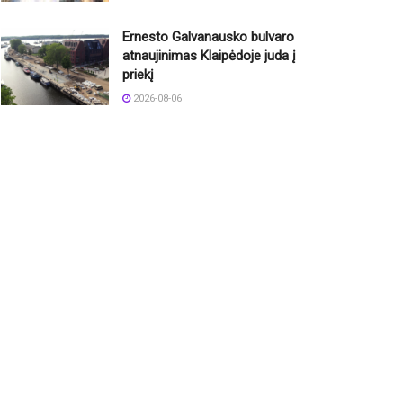
Ernesto Galvanausko bulvaro
atnaujinimas Klaipėdoje juda į
priekį
2026-08-06