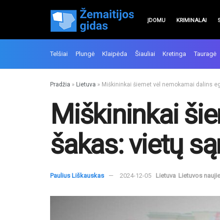
ĮDOMU
KRIMINALAI
Telšiai
Plungė
Klaipėda
Šiauliai
Kretinga
Tauragė
Pradžia
»
Lietuva
»
Miškininkai šiemet vėl nemokamai dalins eg
Miškininkai ši
šakas: vietų s
Paulius Liškauskas
2024-12-05
Lietuva
Lietuvos nauji