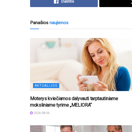
Dalintis
Panašios
naujienos
AKTUALIJOS
Moterys kviečiamos dalyvauti tarptautiniame
moksliniame tyrime „MELIORA“
2026-08-06