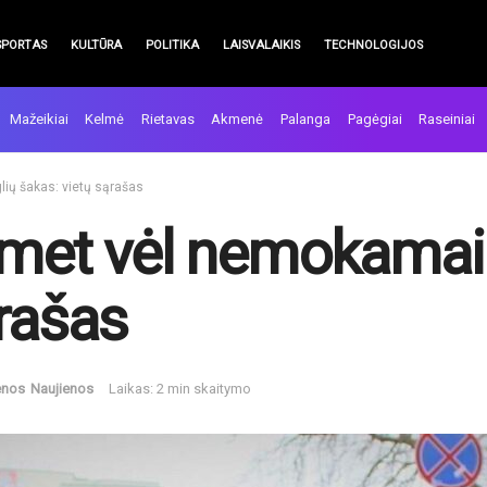
SPORTAS
KULTŪRA
POLITIKA
LAISVALAIKIS
TECHNOLOGIJOS
Mažeikiai
Kelmė
Rietavas
Akmenė
Palanga
Pagėgiai
Raseiniai
lių šakas: vietų sąrašas
emet vėl nemokamai 
ąrašas
enos
Naujienos
Laikas: 2 min skaitymo