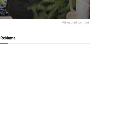
Miškų urėdijos nuotr.
Reklama