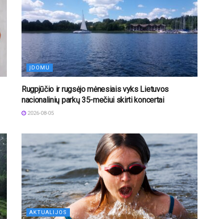
ĮDOMU
Rugpjūčio ir rugsėjo mėnesiais vyks Lietuvos
nacionalinių parkų 35-mečiui skirti koncertai
2026-08-05
AKTUALIJOS