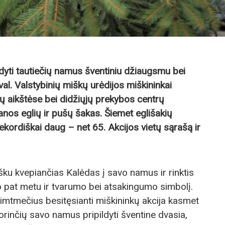
ldyti tautiečių namus šventiniu džiaugsmu bei
al. Valstybinių miškų urėdijos miškininkai
ių aikštėse bei didžiųjų prekybos centrų
anos eglių ir pušų šakas. Šiemet eglišakių
rekordiškai daug – net 65. Akcijos vietų sąrašą ir
šku kvepiančias Kalėdas į savo namus ir rinktis
o pat metu ir tvarumo bei atsakingumo simbolį.
imtmečius besitęsianti miškininkų akcija kasmet
norinčių savo namus pripildyti šventine dvasia,