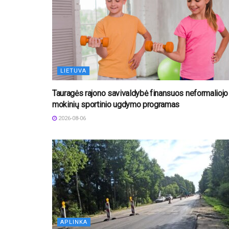
LIETUVA
Tauragės rajono savivaldybė finansuos neformaliojo
mokinių sportinio ugdymo programas
2026-08-06
APLINKA