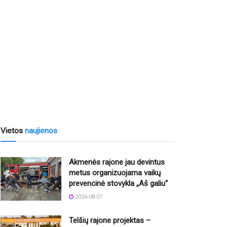
Vietos
naujienos
Akmenės rajone jau devintus
metus organizuojama vaikų
prevencinė stovykla „Aš galiu“
2026-08-07
Telšių rajone projektas –