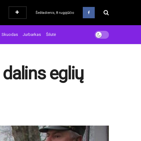
Šeštadienis, 8 rugpjūčio
Skuodas
Jurbarkas
Šilutė
dalins eglių