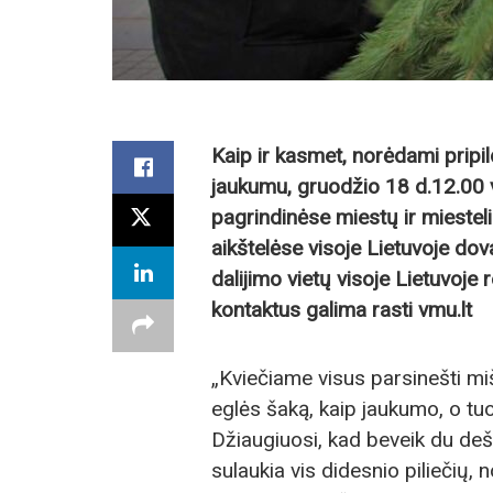
Kaip ir kasmet, norėdami pripi
jaukumu, gruodžio 18 d.12.00 v
pagrindinėse miestų ir miestel
aikštelėse visoje Lietuvoje dov
dalijimo vietų visoje Lietuvoje 
kontaktus galima rasti vmu.lt
„Kviečiame visus parsinešti mi
eglės šaką, kaip jaukumo, o tu
Džiaugiuosi, kad beveik du deš
sulaukia vis didesnio piliečių, 