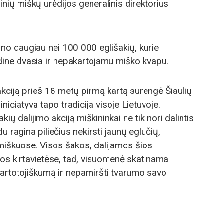
nių miškų urėdijos generalinis direktorius
no daugiau nei 100 000 eglišakių, kurie
dine dvasia ir nepakartojamu miško kvapu.
kciją prieš 18 metų pirmą kartą surengė Šiaulių
 iniciatyva tapo tradicija visoje Lietuvoje.
 dalijimo akciją miškininkai ne tik nori dalintis
du ragina piliečius nekirsti jaunų eglučių,
miškuose. Visos šakos, dalijamos šios
os kirtavietėse, tad, visuomenė skatinama
vartotojiškumą ir nepamiršti tvarumo savo