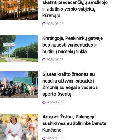
skatinti pradedančiųjų smulkiojo
ir vidutinio verslo subjektų
kūrimąsi
2026-08-07
Kretingoje, Penkininkų gatvėje
bus nutiesti vandentiekio ir
buitinių nuotekų tinklai
2026-08-07
Šilutės krašto žmonės su
negalia aktyviai įsitraukė į
Žmonių su negalia vasaros
sporto šventę
2026-08-07
Artėjant Žolinei, Palangoje
susitikimas su žolininke Danute
Kunčiene
2026-08-07