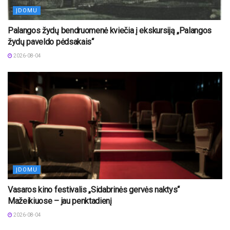
ĮDOMU
Palangos žydų bendruomenė kviečia į ekskursiją „Palangos
žydų paveldo pėdsakais“
2026-08-04
ĮDOMU
Vasaros kino festivalis „Sidabrinės gervės naktys“
Mažeikiuose – jau penktadienį
2026-08-04