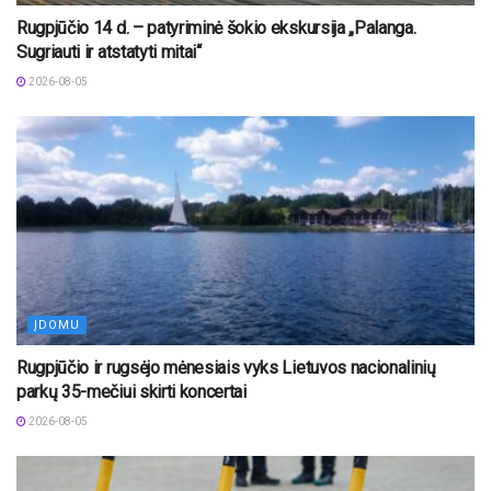
Rugpjūčio 14 d. – patyriminė šokio ekskursija „Palanga.
Sugriauti ir atstatyti mitai“
2026-08-05
ĮDOMU
Rugpjūčio ir rugsėjo mėnesiais vyks Lietuvos nacionalinių
parkų 35-mečiui skirti koncertai
2026-08-05