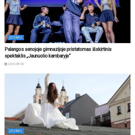
ĮDOMU
Palangos senojoje gimnazijoje pristatomas išskirtinis
spektaklis „Jaunuolio kambaryje“
2026-08-05
ĮDOMU