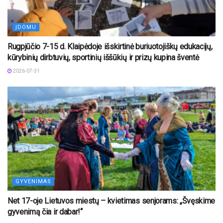
ĮDOMU
Rugpjūčio 7-15 d. Klaipėdoje išskirtinė buriuotojiškų edukacijų,
kūrybinių dirbtuvių, sportinių iššūkių ir prizų kupina šventė
2026-07-31
GYVENIMAS
Net 17-oje Lietuvos miestų – kvietimas senjorams: „Švęskime
gyvenimą čia ir dabar!“