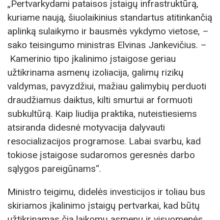
„Pertvarkydami pataisos įstaigų infrastruktūrą,
kuriame naują, šiuolaikinius standartus atitinkančią
aplinką sulaikymo ir bausmės vykdymo vietose, –
sako teisingumo ministras Elvinas Jankevičius. –
Kamerinio tipo įkalinimo įstaigose geriau
užtikrinama asmenų izoliacija, galimų rizikų
valdymas, pavyzdžiui, mažiau galimybių perduoti
draudžiamus daiktus, kilti smurtui ar formuoti
subkultūrą. Kaip liudija praktika, nuteistiesiems
atsiranda didesnė motyvacija dalyvauti
resocializacijos programose. Labai svarbu, kad
tokiose įstaigose sudaromos geresnės darbo
sąlygos pareigūnams“.
Ministro teigimu, didelės investicijos ir toliau bus
skiriamos įkalinimo įstaigų pertvarkai, kad būtų
užtikrinamas čia laikomų asmenų ir visuomenės