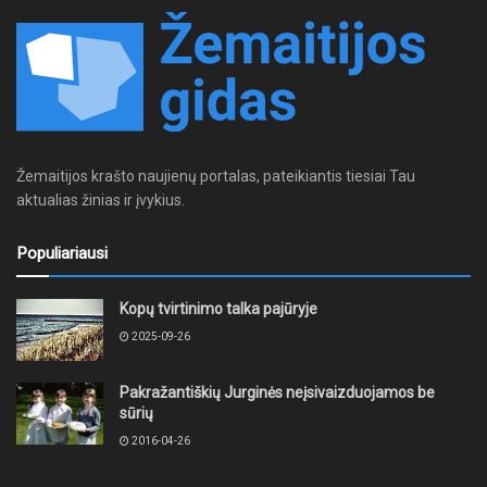
Žemaitijos krašto naujienų portalas, pateikiantis tiesiai Tau
aktualias žinias ir įvykius.
Populiariausi
Kopų tvirtinimo talka pajūryje
2025-09-26
Pakražantiškių Jurginės neįsivaizduojamos be
sūrių
2016-04-26