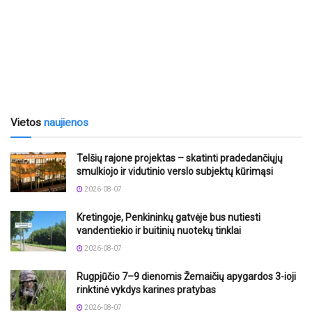
Vietos
naujienos
Telšių rajone projektas – skatinti pradedančiųjų
smulkiojo ir vidutinio verslo subjektų kūrimąsi
2026-08-07
Kretingoje, Penkininkų gatvėje bus nutiesti
vandentiekio ir buitinių nuotekų tinklai
2026-08-07
Rugpjūčio 7–9 dienomis Žemaičių apygardos 3-ioji
rinktinė vykdys karines pratybas
2026-08-07