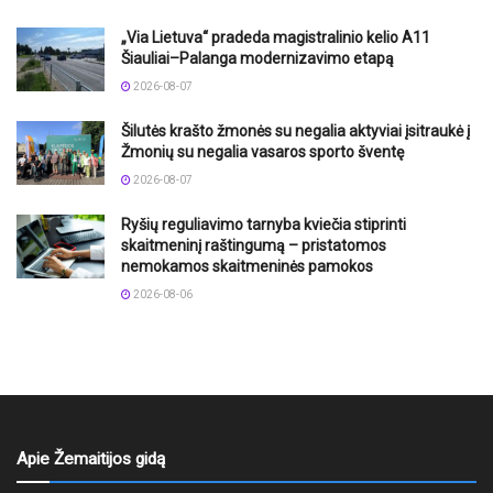
„Via Lietuva“ pradeda magistralinio kelio A11
Šiauliai–Palanga modernizavimo etapą
2026-08-07
Šilutės krašto žmonės su negalia aktyviai įsitraukė į
Žmonių su negalia vasaros sporto šventę
2026-08-07
Ryšių reguliavimo tarnyba kviečia stiprinti
skaitmeninį raštingumą – pristatomos
nemokamos skaitmeninės pamokos
2026-08-06
Apie Žemaitijos gidą