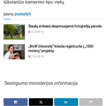
tūkstančio kamerinio tipo vietų.
Įdomu
paskaityti
Šiaulių erdvėse eksponuojama fotografijų paroda
2026-08-06
„WoW University“ kviečia registruotis į „1000
moterų“ projektą
2026-08-06
Teisingumo ministerijos informacija