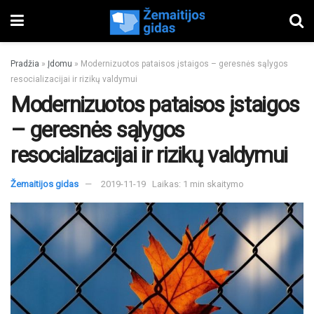
Pradžia
»
Įdomu
»
Modernizuotos pataisos įstaigos – geresnės sąlygos
resocializacijai ir rizikų valdymui
Modernizuotos pataisos įstaigos
– geresnės sąlygos
resocializacijai ir rizikų valdymui
Žemaitijos gidas
2019-11-19
Laikas: 1 min skaitymo