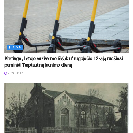
ĮDOMU
Kretinga „Lėtojo važiavimo iššūkiu“ rugpjūčio 12-ąją ruošiasi
paminėti Tarptautinę jaunimo dieną
2026-08-05