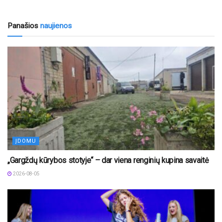
Panašios
naujienos
ĮDOMU
„Gargždų kūrybos stotyje“ – dar viena renginių kupina savaitė
2026-08-05