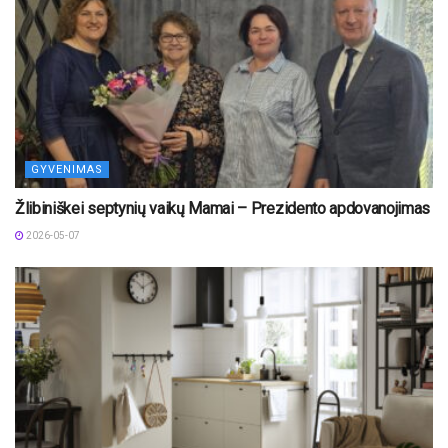
GYVENIMAS
Žlibiniškei septynių vaikų Mamai – Prezidento apdovanojimas
2026-05-07