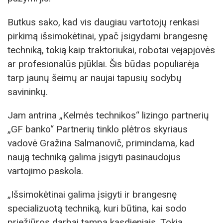
Butkus sako, kad vis daugiau vartotojų renkasi
pirkimą išsimokėtinai, ypač įsigydami brangesnę
techniką, tokią kaip traktoriukai, robotai vejapjovės
ar profesionalūs pjūklai. Šis būdas populiarėja
tarp jaunų šeimų ar naujai tapusių sodybų
savininkų.
Jam antrina „Kelmės technikos“ lizingo partnerių
„GF banko“ Partnerių tinklo plėtros skyriaus
vadovė Gražina Salmanovič, primindama, kad
naują techniką galima įsigyti pasinaudojus
vartojimo paskola.
„Išsimokėtinai galima įsigyti ir brangesnę
specializuotą techniką, kuri būtina, kai sodo
priežiūros darbai tampa kasdieniais. Tokia