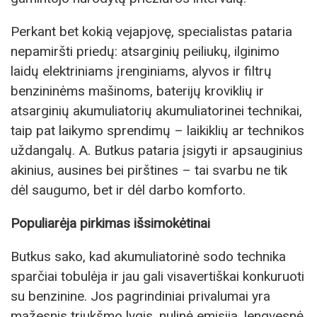
Perkant bet kokią vejapjovę, specialistas pataria
nepamiršti priedų: atsarginių peiliukų, ilginimo
laidų elektriniams įrenginiams, alyvos ir filtrų
benzininėms mašinoms, baterijų kroviklių ir
atsarginių akumuliatorių akumuliatorinei technikai,
taip pat laikymo sprendimų – laikiklių ar technikos
uždangalų. A. Butkus pataria įsigyti ir apsauginius
akinius, ausines bei pirštines – tai svarbu ne tik
dėl saugumo, bet ir dėl darbo komforto.
Populiarėja pirkimas išsimokėtinai
Butkus sako, kad akumuliatorinė sodo technika
sparčiai tobulėja ir jau gali visavertiškai konkuruoti
su benzinine. Jos pagrindiniai privalumai yra
mažesnis triukšmo lygis, nulinė emisija, lengvesnė