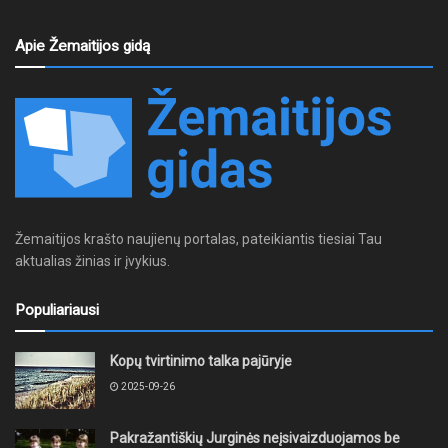
Apie Žemaitijos gidą
Žemaitijos krašto naujienų portalas, pateikiantis tiesiai Tau
aktualias žinias ir įvykius.
Populiariausi
Kopų tvirtinimo talka pajūryje
2025-09-26
Pakražantiškių Jurginės neįsivaizduojamos be