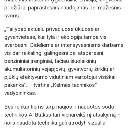
priežiūra, paprastesnis naudojimas bei mažesnis
svoris.
„Tai ypač aktualu privačiuose ūkiuose ar
gyvenvietėse, kur tyla ir ekologija tampa vis
svarbesni. Dideliems ar intensyvesniems darbams
vis dar reikalingi galingesni bei atsparesni
benzininiai įrenginiai, tačiau šiuolaikinių
akumuliatorinių vejapjovių, gyvatvorių žirklių ar
pjūklų efektyvumo vidutiniam vartotojui visiškai
pakanka“, – tvirtina „Kelmės technikos“
vadybininkas.
Besirenkantiems tarp naujos ir naudotos sodo
technikos A. Butkus turi vienareikšmį atsakymą –
nors naudota technika gali atrodyti vizualiai