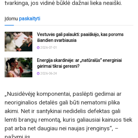
tvarkinga, jos vidinė būklė dažnai lieka neaiški.
Įdomu
paskaityti
Vestuvės gali palaukti: paaiškėjo, kas poroms
šiandien svarbiausia
2026-07-01
Energija skardinėje: ar „natūralūs“ energiniai
gėrimai tikrai geresni?
2026-06-24
„Nusidėvėję komponentai, paslėpti gedimai ar
neoriginalios detalės gali būti nematomi plika
akimi. Net ir santykinai nedidelis defektas gali
lemti brangų remontą, kuris galiausiai kainuos tiek
pat arba net daugiau nei naujas įrenginys“, –
pažymi jis.