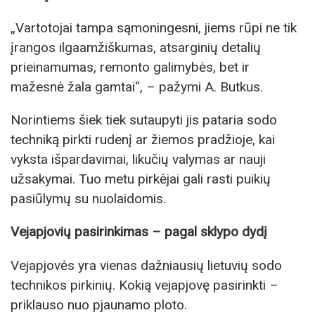
„Vartotojai tampa sąmoningesni, jiems rūpi ne tik
įrangos ilgaamžiškumas, atsarginių detalių
prieinamumas, remonto galimybės, bet ir
mažesnė žala gamtai“, – pažymi A. Butkus.
Norintiems šiek tiek sutaupyti jis pataria sodo
techniką pirkti rudenį ar žiemos pradžioje, kai
vyksta išpardavimai, likučių valymas ar nauji
užsakymai. Tuo metu pirkėjai gali rasti puikių
pasiūlymų su nuolaidomis.
Vejapjovių pasirinkimas – pagal sklypo dydį
Vejapjovės yra vienas dažniausių lietuvių sodo
technikos pirkinių. Kokią vejapjovę pasirinkti –
priklauso nuo pjaunamo ploto.