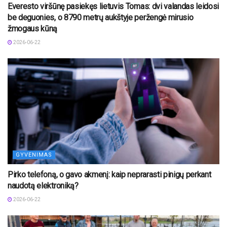
Everesto viršūnę pasiekęs lietuvis Tomas: dvi valandas leidosi
be deguonies, o 8790 metrų aukštyje peržengė mirusio
žmogaus kūną
2026-06-22
GYVENIMAS
Pirko telefoną, o gavo akmenį: kaip neprarasti pinigų perkant
naudotą elektroniką?
2026-06-22