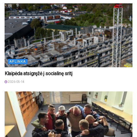
APLINKA
Klaipėda atsigręžė į socialinę sritį
2026-05-14