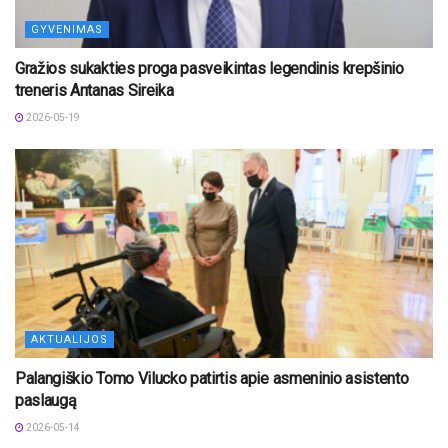
GYVENIMAS
Gražios sukakties proga pasveikintas legendinis krepšinio
treneris Antanas Sireika
2026-05-19
AKTUALIJOS
Palangiškio Tomo Vilucko patirtis apie asmeninio asistento
paslaugą
2026-05-14