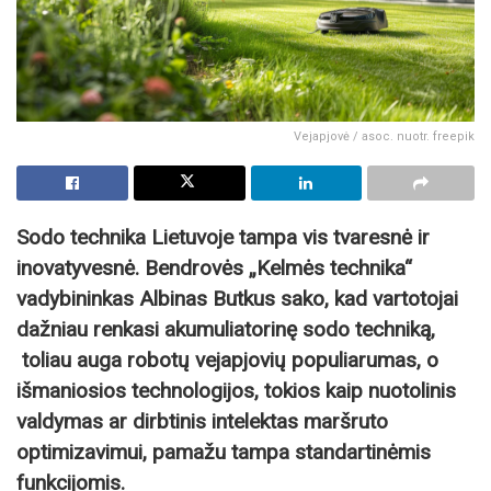
Vejapjovė / asoc. nuotr. freepik
Sodo technika Lietuvoje tampa vis tvaresnė ir
inovatyvesnė. Bendrovės „Kelmės technika“
vadybininkas Albinas Butkus sako, kad vartotojai
dažniau renkasi akumuliatorinę sodo techniką,
toliau auga robotų vejapjovių populiarumas, o
išmaniosios technologijos, tokios kaip nuotolinis
valdymas ar dirbtinis intelektas maršruto
optimizavimui, pamažu tampa standartinėmis
funkcijomis.