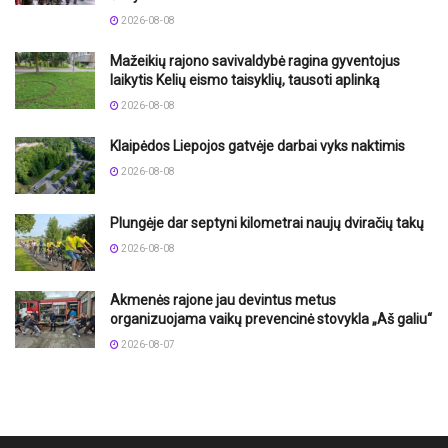
2026-08-08
Mažeikių rajono savivaldybė ragina gyventojus
laikytis Kelių eismo taisyklių, tausoti aplinką
2026-08-08
Klaipėdos Liepojos gatvėje darbai vyks naktimis
2026-08-08
Plungėje dar septyni kilometrai naujų dviračių takų
2026-08-08
Akmenės rajone jau devintus metus
organizuojama vaikų prevencinė stovykla „Aš galiu“
2026-08-07