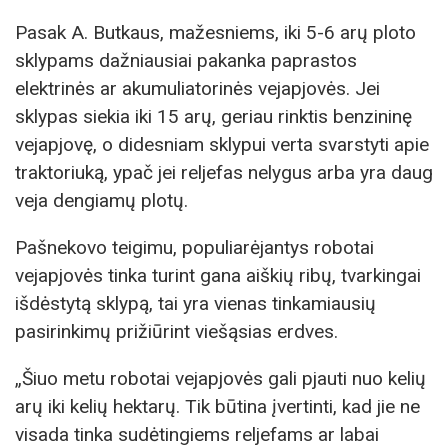
Pasak A. Butkaus, mažesniems, iki 5-6 arų ploto
sklypams dažniausiai pakanka paprastos
elektrinės ar akumuliatorinės vejapjovės. Jei
sklypas siekia iki 15 arų, geriau rinktis benzininę
vejapjovę, o didesniam sklypui verta svarstyti apie
traktoriuką, ypač jei reljefas nelygus arba yra daug
veja dengiamų plotų.
Pašnekovo teigimu, populiarėjantys robotai
vejapjovės tinka turint gana aiškių ribų, tvarkingai
išdėstytą sklypą, tai yra vienas tinkamiausių
pasirinkimų prižiūrint viešąsias erdves.
„Šiuo metu robotai vejapjovės gali pjauti nuo kelių
arų iki kelių hektarų. Tik būtina įvertinti, kad jie ne
visada tinka sudėtingiems reljefams ar labai