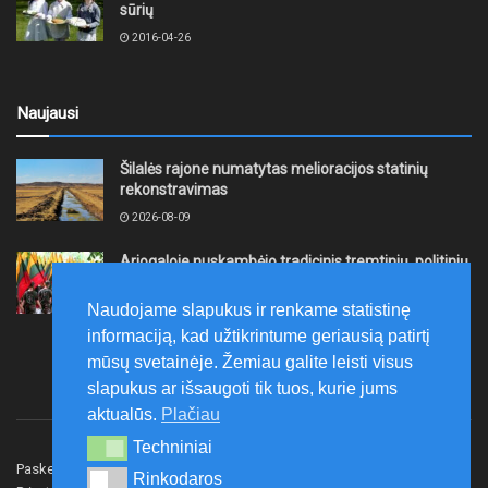
sūrių
2016-04-26
Naujausi
Šilalės rajone numatytas melioracijos statinių
rekonstravimas
2026-08-09
Ariogaloje nuskambėjo tradicinis tremtinių, politinių
kalinių ir laisvės kovų dalyvių sąskrydis „Su Lietuva
širdy“
Naudojame slapukus ir renkame statistinę
2026-08-08
informaciją, kad užtikrintume geriausią patirtį
mūsų svetainėje. Žemiau galite leisti visus
slapukus ar išsaugoti tik tuos, kurie jums
aktualūs.
Plačiau
Techniniai
Techniniai
Paskelbk naujieną
Rašyti redakcijai
Reklama
Rinkodaros
Rinkodaros