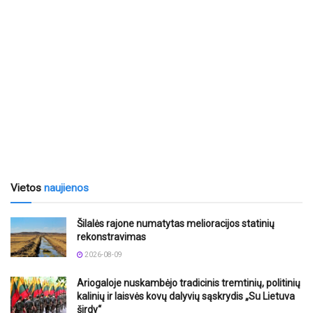
Vietos
naujienos
Šilalės rajone numatytas melioracijos statinių
rekonstravimas
2026-08-09
Ariogaloje nuskambėjo tradicinis tremtinių, politinių
kalinių ir laisvės kovų dalyvių sąskrydis „Su Lietuva
širdy“