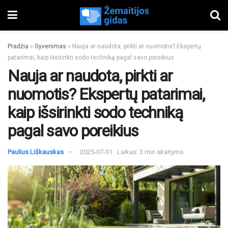
Pradžia
»
Gyvenimas
»
Nauja ar naudota, pirkti ar nuomotis? Ekspertų
patarimai, kaip išsirinkti sodo techniką pagal savo poreikius
Nauja ar naudota, pirkti ar
nuomotis? Ekspertų patarimai,
kaip išsirinkti sodo techniką
pagal savo poreikius
Paulius Liškauskas
2025-07-31
Laikas: 3 min skaitymo