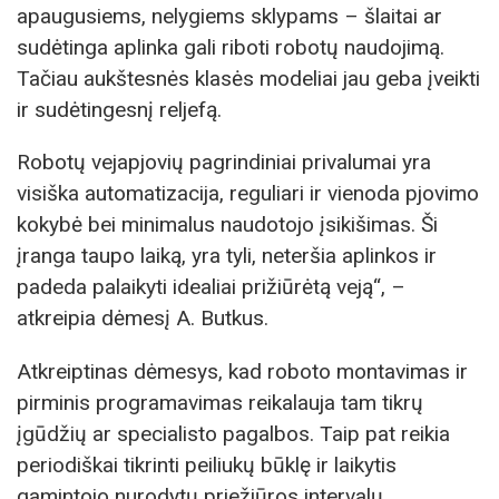
apaugusiems, nelygiems sklypams – šlaitai ar
sudėtinga aplinka gali riboti robotų naudojimą.
Tačiau aukštesnės klasės modeliai jau geba įveikti
ir sudėtingesnį reljefą.
Robotų vejapjovių pagrindiniai privalumai yra
visiška automatizacija, reguliari ir vienoda pjovimo
kokybė bei minimalus naudotojo įsikišimas. Ši
įranga taupo laiką, yra tyli, neteršia aplinkos ir
padeda palaikyti idealiai prižiūrėtą veją“, –
atkreipia dėmesį A. Butkus.
Atkreiptinas dėmesys, kad roboto montavimas ir
pirminis programavimas reikalauja tam tikrų
įgūdžių ar specialisto pagalbos. Taip pat reikia
periodiškai tikrinti peiliukų būklę ir laikytis
gamintojo nurodytų priežiūros intervalų.