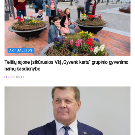
AKTUALIJOS
Telšių rajone įsikūrusios VšĮ „Gyvenk kartu“ grupinio gyvenimo
namų kasdienybė
2026-06-11