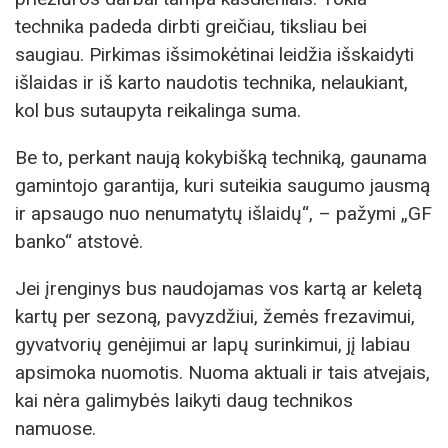
technika padeda dirbti greičiau, tiksliau bei
saugiau. Pirkimas išsimokėtinai leidžia išskaidyti
išlaidas ir iš karto naudotis technika, nelaukiant,
kol bus sutaupyta reikalinga suma.
Be to, perkant naują kokybišką techniką, gaunama
gamintojo garantija, kuri suteikia saugumo jausmą
ir apsaugo nuo nenumatytų išlaidų“, – pažymi „GF
banko“ atstovė.
Jei įrenginys bus naudojamas vos kartą ar keletą
kartų per sezoną, pavyzdžiui, žemės frezavimui,
gyvatvorių genėjimui ar lapų surinkimui, jį labiau
apsimoka nuomotis. Nuoma aktuali ir tais atvejais,
kai nėra galimybės laikyti daug technikos
namuose.