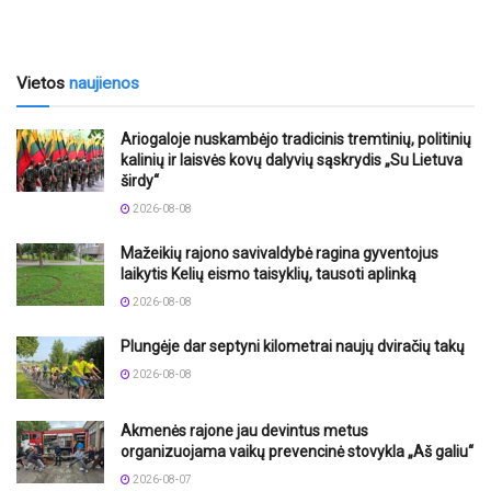
Vietos
naujienos
Ariogaloje nuskambėjo tradicinis tremtinių, politinių
kalinių ir laisvės kovų dalyvių sąskrydis „Su Lietuva
širdy“
2026-08-08
Mažeikių rajono savivaldybė ragina gyventojus
laikytis Kelių eismo taisyklių, tausoti aplinką
2026-08-08
Plungėje dar septyni kilometrai naujų dviračių takų
2026-08-08
Akmenės rajone jau devintus metus
organizuojama vaikų prevencinė stovykla „Aš galiu“
2026-08-07