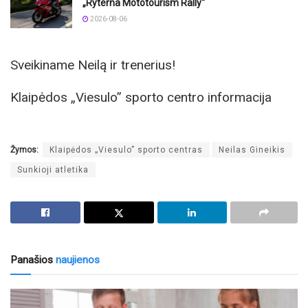
„Ryterna Mototourism Rally“
2026-08-06
Sveikiname Neilą ir trenerius!
Klaipėdos „Viesulo” sporto centro informacija
Žymos:
Klaipėdos „Viesulo” sporto centras
Neilas Gineikis
Sunkioji atletika
Panašios
naujienos