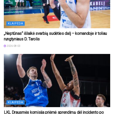
KLAIPĖDA
„Neptūnas“ išlaikė svarbią sudėties dalį – komandoje ir toliau
rungtyniaus D. Tarolis
2026-08-03
KLAIPĖDA
LKL Drausmės komisija priėmė sprendimą dėl incidento po