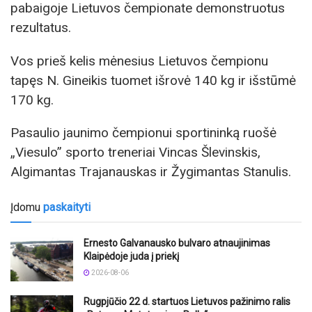
pabaigoje Lietuvos čempionate demonstruotus
rezultatus.
Vos prieš kelis mėnesius Lietuvos čempionu
tapęs N. Gineikis tuomet išrovė 140 kg ir išstūmė
170 kg.
Pasaulio jaunimo čempionui sportininką ruošė
„Viesulo” sporto treneriai Vincas Šlevinskis,
Algimantas Trajanauskas ir Žygimantas Stanulis.
Įdomu
paskaityti
Ernesto Galvanausko bulvaro atnaujinimas
Klaipėdoje juda į priekį
2026-08-06
Rugpjūčio 22 d. startuos Lietuvos pažinimo ralis