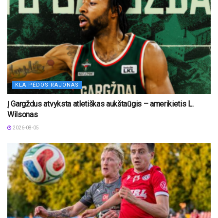
KLAIPĖDOS RAJONAS
Į Gargždus atvyksta atletiškas aukštaūgis – amerikietis L.
Wilsonas
2026-08-05