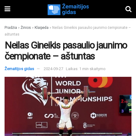
Pradžia
»
Žinios
»
Klaipėda
»
Neilas Gineikis pasaulio jaunimo čempionate –
aštuntas
Neilas Gineikis pasaulio jaunimo
čempionate – aštuntas
Žemaitijos gidas
2024-09-27
Laikas: 1 min skaitymo