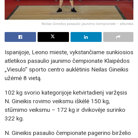
Neilas Gineikis pasaulio jaunimo čempionate – aštuntas
Ispanijoje, Leono mieste, vykstančiame sunkiosios
atletikos pasaulio jaunimo čempionate Klaipėdos
„Viesulo” sporto centro auklėtinis Neilas Gineikis
užėmė 8 vietą.
102 kg svorio kategorijoje ketvirtadienį varžęsis
N. Gineikis rovimo veiksmu iškėlė 150 kg,
stūmimo veiksmu – 172 kg ir dvikovėje surinko
322 kg.
N. Gineikis pasaulio čempionate pagerino birželio