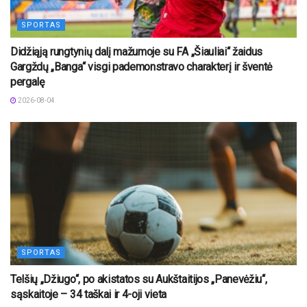
SPORTAS
Didžiąją rungtynių dalį mažumoje su FA „Šiauliai“ žaidus
Gargždų „Banga“ visgi pademonstravo charakterį ir šventė
pergalę
2026-08-04
SPORTAS
Telšių „Džiugo“, po akistatos su Aukštaitijos „Panevėžiu“,
sąskaitoje – 34 taškai ir 4-oji vieta