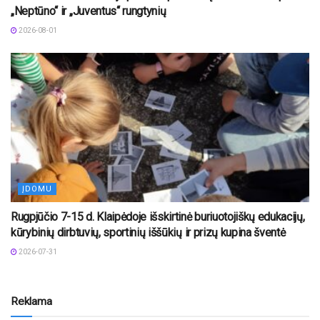
„Neptūno“ ir „Juventus“ rungtynių
2026-08-01
ĮDOMU
Rugpjūčio 7-15 d. Klaipėdoje išskirtinė buriuotojiškų edukacijų,
kūrybinių dirbtuvių, sportinių iššūkių ir prizų kupina šventė
2026-07-31
Reklama