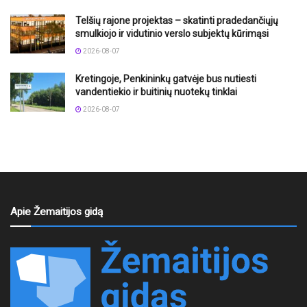
Telšių rajone projektas – skatinti pradedančiųjų
smulkiojo ir vidutinio verslo subjektų kūrimąsi
2026-08-07
Kretingoje, Penkininkų gatvėje bus nutiesti
vandentiekio ir buitinių nuotekų tinklai
2026-08-07
Apie Žemaitijos gidą