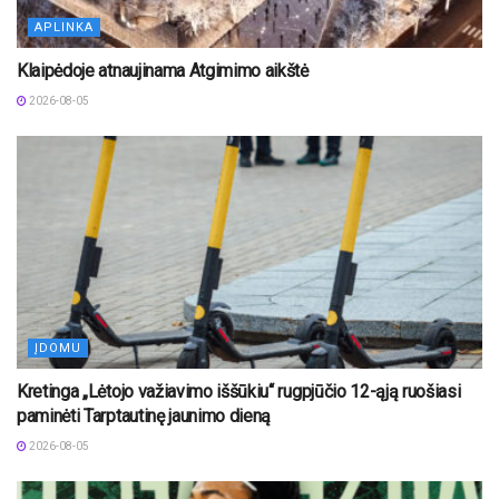
APLINKA
Klaipėdoje atnaujinama Atgimimo aikštė
2026-08-05
ĮDOMU
Kretinga „Lėtojo važiavimo iššūkiu“ rugpjūčio 12-ąją ruošiasi
paminėti Tarptautinę jaunimo dieną
2026-08-05