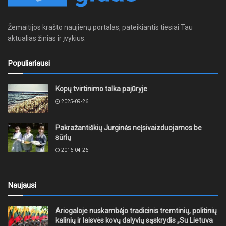
Žemaitijos krašto naujienų portalas, pateikiantis tiesiai Tau
aktualias žinias ir įvykius.
Populiariausi
Kopų tvirtinimo talka pajūryje
2025-09-26
Pakražantiškių Jurginės neįsivaizduojamos be
sūrių
2016-04-26
Naujausi
Ariogaloje nuskambėjo tradicinis tremtinių, politinių
kalinių ir laisvės kovų dalyvių sąskrydis „Su Lietuva