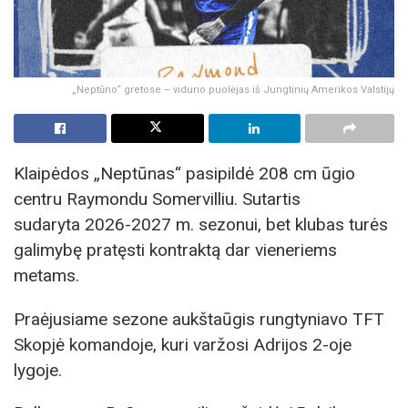
„Neptūno“ gretose – vidurio puolėjas iš Jungtinių Amerikos Valstijų
Klaipėdos „Neptūnas“ pasipildė 208 cm ūgio
centru Raymondu Somervilliu. Sutartis
sudaryta 2026-2027 m. sezonui, bet klubas turės
galimybę pratęsti kontraktą dar vieneriems
metams.
Praėjusiame sezone aukštaūgis rungtyniavo TFT
Skopjė komandoje, kuri varžosi Adrijos 2-oje
lygoje.