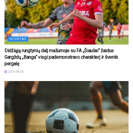
SPORTAS
Didžiąją rungtynių dalį mažumoje su FA „Šiauliai“ žaidus
Gargždų „Banga“ visgi pademonstravo charakterį ir šventė
pergalę
2026-08-04