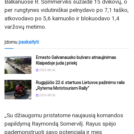
Balkanuose R. Sommervilis sužaidė 15 dvikovų, o
per rungtynes vidutiniškai pelnydavo po 7,1 taško,
atkovodavo po 5,6 kamuolio ir blokuodavo 1,4
varžovų metimo.
Įdomu
paskaityti
Ernesto Galvanausko bulvaro atnaujinimas
Klaipėdoje juda į priekį
2026-08-06
Rugpjūčio 22 d. startuos Lietuvos pažinimo ralis
„Ryterna Mototourism Rally“
2026-08-06
„Su džiaugsmu pristatome naujausią komandos
papildymą Raymondą Somervilį. Rayus spėjo
pademonstruoti savo potencialą ir mes