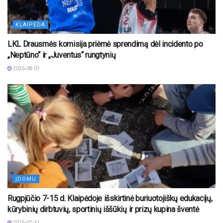
KLAIPĖDA
LKL Drausmės komisija priėmė sprendimą dėl incidento po
„Neptūno“ ir „Juventus“ rungtynių
2026-08-01
ĮDOMU
Rugpjūčio 7-15 d. Klaipėdoje išskirtinė buriuotojiškų edukacijų,
kūrybinių dirbtuvių, sportinių iššūkių ir prizų kupina šventė
2026-07-31