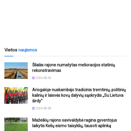
Vietos
naujienos
Šilalės rajone numatytas melioracijos statinių
rekonstravimas
2026-08-09
Ariogaloje nuskambėjo tradicinis tremtinių, politinių
kalinių ir laisvės kovų dalyvių sąskrydis „Su Lietuva
širdy“
2026-08-08
Mažeikių rajono savivaldybė ragina gyventojus
laikytis Kelių eismo taisyklių, tausoti aplinką