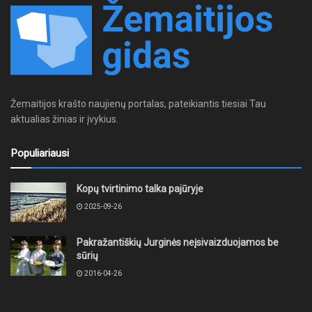
Žemaitijos krašto naujienų portalas, pateikiantis tiesiai Tau
aktualias žinias ir įvykius.
Populiariausi
Kopų tvirtinimo talka pajūryje
2025-09-26
Pakražantiškių Jurginės neįsivaizduojamos be
sūrių
2016-04-26