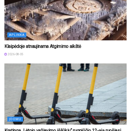
APLINKA
Klaipėdoje atnaujinama Atgimimo aikštė
2026-08-05
ĮDOMU
Kretinga „Lėtojo važiavimo iššūkiu“ rugpjūčio 12-ąją ruošiasi