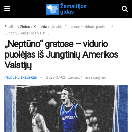
Pradžia
»
Žinios
»
Klaipėda
»
„Neptūno“ gretose – vidurio puolėjas iš
Jungtinių Amerikos Valstijų
„Neptūno“ gretose – vidurio
puolėjas iš Jungtinių Amerikos
Valstijų
Paulius Liškauskas
2026-07-02
Laikas: 1 min skaitymo