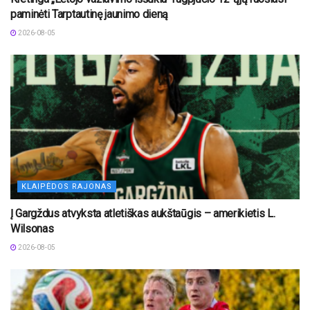
paminėti Tarptautinę jaunimo dieną
2026-08-05
KLAIPĖDOS RAJONAS
Į Gargždus atvyksta atletiškas aukštaūgis – amerikietis L.
Wilsonas
2026-08-05