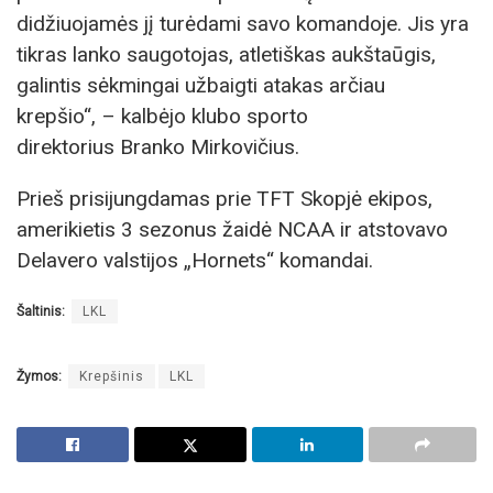
didžiuojamės jį turėdami savo komandoje. Jis yra
tikras lanko saugotojas, atletiškas aukštaūgis,
galintis sėkmingai užbaigti atakas arčiau
krepšio“, – kalbėjo klubo sporto
direktorius Branko Mirkovičius.
Prieš prisijungdamas prie TFT Skopjė ekipos,
amerikietis 3 sezonus žaidė NCAA ir atstovavo
Delavero valstijos „Hornets“ komandai.
Šaltinis:
LKL
Žymos:
Krepšinis
LKL