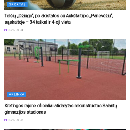
SPORTAS
Telšių „Džiugo“, po akistatos su Aukštaitijos „Panevėžiu“,
sąskaitoje – 34 taškai ir 4-oji vieta
2026-08-04
APLINKA
Kretingos rajone oficialiai atidarytas rekonstruotas Salantų
gimnazijos stadionas
2026-08-03