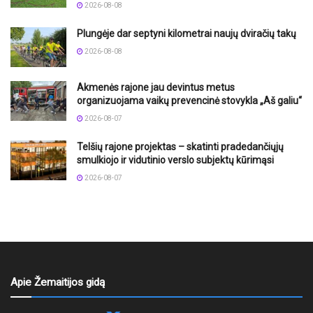
2026-08-08
Plungėje dar septyni kilometrai naujų dviračių takų
2026-08-08
Akmenės rajone jau devintus metus
organizuojama vaikų prevencinė stovykla „Aš galiu“
2026-08-07
Telšių rajone projektas – skatinti pradedančiųjų
smulkiojo ir vidutinio verslo subjektų kūrimąsi
2026-08-07
Apie Žemaitijos gidą