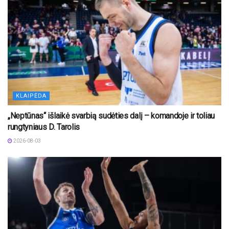
KLAIPĖDA
„Neptūnas“ išlaikė svarbią sudėties dalį – komandoje ir toliau
rungtyniaus D. Tarolis
2026-08-03