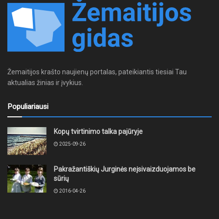
Žemaitijos krašto naujienų portalas, pateikiantis tiesiai Tau
aktualias žinias ir įvykius.
Populiariausi
Kopų tvirtinimo talka pajūryje
2025-09-26
Pakražantiškių Jurginės neįsivaizduojamos be
sūrių
2016-04-26