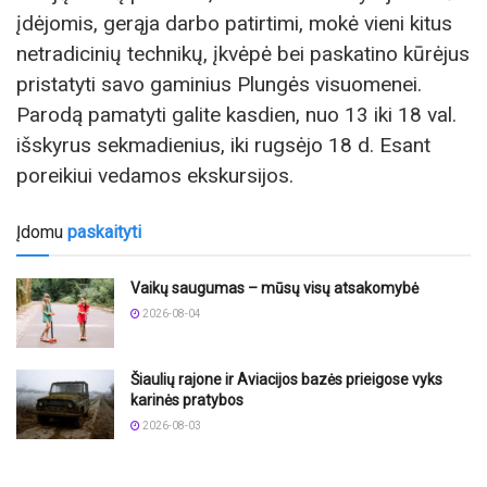
įdėjomis, gerąja darbo patirtimi, mokė vieni kitus
netradicinių technikų, įkvėpė bei paskatino kūrėjus
pristatyti savo gaminius Plungės visuomenei.
Parodą pamatyti galite kasdien, nuo 13 iki 18 val.
išskyrus sekmadienius, iki rugsėjo 18 d. Esant
poreikiui vedamos ekskursijos.
Įdomu
paskaityti
Vaikų saugumas – mūsų visų atsakomybė
2026-08-04
Šiaulių rajone ir Aviacijos bazės prieigose vyks
karinės pratybos
2026-08-03