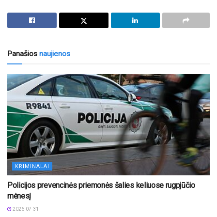
Panašios
naujienos
KRIMINALAI
Policijos prevencinės priemonės šalies keliuose rugpjūčio
mėnesį
2026-07-31