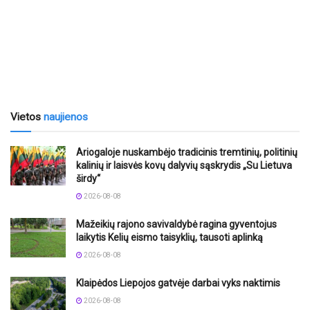
Vietos
naujienos
Ariogaloje nuskambėjo tradicinis tremtinių, politinių
kalinių ir laisvės kovų dalyvių sąskrydis „Su Lietuva
širdy“
2026-08-08
Mažeikių rajono savivaldybė ragina gyventojus
laikytis Kelių eismo taisyklių, tausoti aplinką
2026-08-08
Klaipėdos Liepojos gatvėje darbai vyks naktimis
2026-08-08