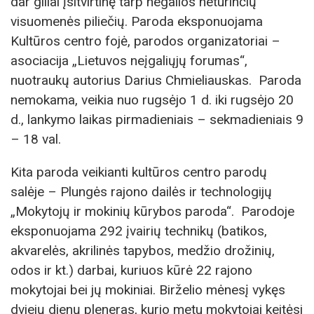
dar giliai įsitvirtinę tarp negalios neturinčių
visuomenės piliečių. Paroda eksponuojama
Kultūros centro fojė, parodos organizatoriai –
asociacija „Lietuvos neįgaliųjų forumas“,
nuotraukų autorius Darius Chmieliauskas. Paroda
nemokama, veikia nuo rugsėjo 1 d. iki rugsėjo 20
d., lankymo laikas pirmadieniais – sekmadieniais 9
– 18 val.
Kita paroda veikianti kultūros centro parodų
salėje – Plungės rajono dailės ir technologijų
„Mokytojų ir mokinių kūrybos paroda“. Parodoje
eksponuojama 292 įvairių technikų (batikos,
akvarelės, akrilinės tapybos, medžio drožinių,
odos ir kt.) darbai, kuriuos kūrė 22 rajono
mokytojai bei jų mokiniai. Birželio mėnesį vykęs
dviejų dienų pleneras, kurio metu mokytojai keitėsi