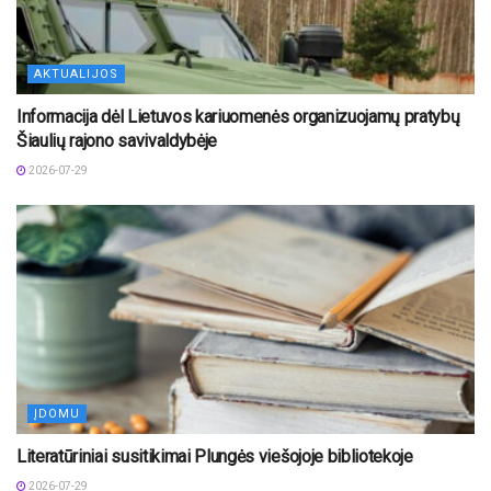
AKTUALIJOS
Informacija dėl Lietuvos kariuomenės organizuojamų pratybų
Šiaulių rajono savivaldybėje
2026-07-29
ĮDOMU
Literatūriniai susitikimai Plungės viešojoje bibliotekoje
2026-07-29