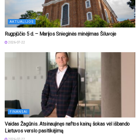
AKTUALIJOS
Rugpjūčio 5 d. – Marijos Snieginės minėjimas Šiluvoje
2026-07-22
FINANSAI
Vaidas Žagūnis. Atsinaujinęs naftos kainų šokas vėl išbando
Lietuvos verslo pasitikėjimą
2026-07-22