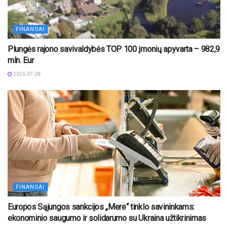
FINANSAI
Plungės rajono savivaldybės TOP 100 įmonių apyvarta – 982,9
mln. Eur
2026-07-28
FINANSAI
Europos Sąjungos sankcijos „Mere“ tinklo savininkams:
ekonominio saugumo ir solidarumo su Ukraina užtikrinimas