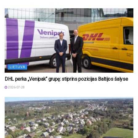
LIETUVA
DHL perka „Venipak“ grupę: stiprins pozicijas Baltijos šalyse
2026-07-28