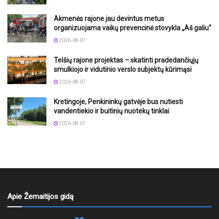
Akmenės rajone jau devintus metus
organizuojama vaikų prevencinė stovykla „Aš galiu“
2026-08-07
Telšių rajone projektas – skatinti pradedančiųjų
smulkiojo ir vidutinio verslo subjektų kūrimąsi
2026-08-07
Kretingoje, Penkininkų gatvėje bus nutiesti
vandentiekio ir buitinių nuotekų tinklai
2026-08-07
Apie Žemaitijos gidą