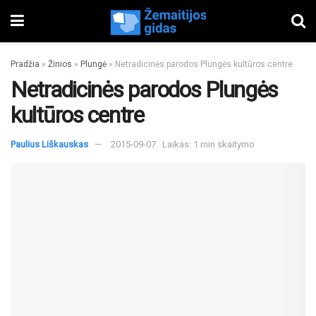
Pradžia
»
Žinios
»
Plungė
»
Netradicinės parodos Plungės kultūros centre
Netradicinės parodos Plungės
kultūros centre
Paulius Liškauskas
2015-09-07
Laikas: 1 min skaitymo