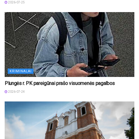
2026-07-25
KRIMINALAI
Plungės r. PK pareigūnai prašo visuomenės pagalbos
2026-07-24