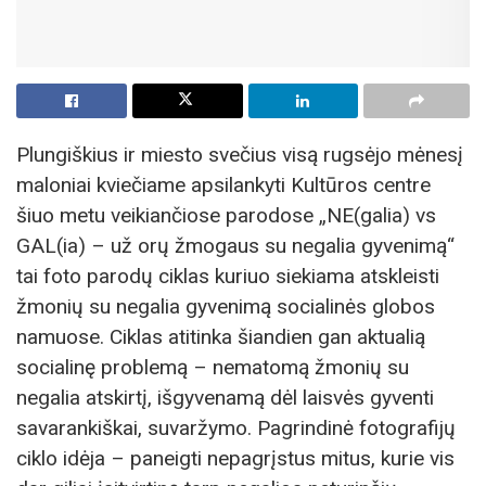
Plungiškius ir miesto svečius visą rugsėjo mėnesį
maloniai kviečiame apsilankyti Kultūros centre
šiuo metu veikiančiose parodose „NE(galia) vs
GAL(ia) – už orų žmogaus su negalia gyvenimą“
tai foto parodų ciklas kuriuo siekiama atskleisti
žmonių su negalia gyvenimą socialinės globos
namuose. Ciklas atitinka šiandien gan aktualią
socialinę problemą – nematomą žmonių su
negalia atskirtį, išgyvenamą dėl laisvės gyventi
savarankiškai, suvaržymo. Pagrindinė fotografijų
ciklo idėja – paneigti nepagrįstus mitus, kurie vis