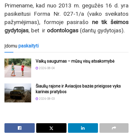
Primename, kad nuo 2013 m. gegužės 16 d. yra
pasikeitusi Forma Nr. 027-1/a (vaiko sveikatos
pažymėjimas), formoje pasirašo
ne tik šeimos
gydytojas
, bet ir
odontologas
(dantų gydytojas).
Įdomu
paskaityti
Vaikų saugumas – mūsų visų atsakomybė
2026-08-04
Šiaulių rajone ir Aviacijos bazės prieigose vyks
karinės pratybos
2026-08-03