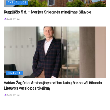
AKTUALIJOS
Rugpjūčio 5 d. – Marijos Snieginės minėjimas Šiluvoje
2026-07-22
FINANSAI
Vaidas Žagūnis. Atsinaujinęs naftos kainų šokas vėl išbando
Lietuvos verslo pasitikėjimą
2026-07-22