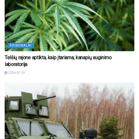
KRIMINALAI
Telšių rajone aptikta, kaip įtariama, kanapių auginimo
laboratorija
2026-07-29