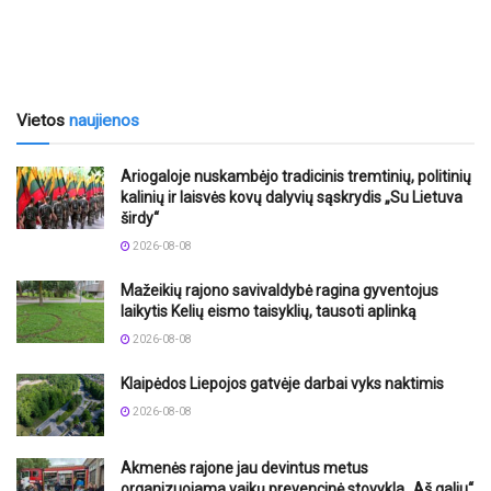
Vietos
naujienos
Ariogaloje nuskambėjo tradicinis tremtinių, politinių
kalinių ir laisvės kovų dalyvių sąskrydis „Su Lietuva
širdy“
2026-08-08
Mažeikių rajono savivaldybė ragina gyventojus
laikytis Kelių eismo taisyklių, tausoti aplinką
2026-08-08
Klaipėdos Liepojos gatvėje darbai vyks naktimis
2026-08-08
Akmenės rajone jau devintus metus
organizuojama vaikų prevencinė stovykla „Aš galiu“