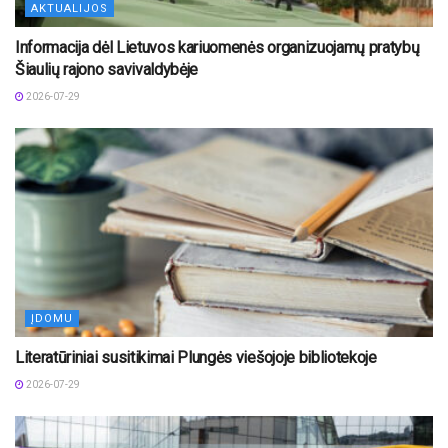
AKTUALIJOS
Informacija dėl Lietuvos kariuomenės organizuojamų pratybų
Šiaulių rajono savivaldybėje
2026-07-29
ĮDOMU
Literatūriniai susitikimai Plungės viešojoje bibliotekoje
2026-07-29