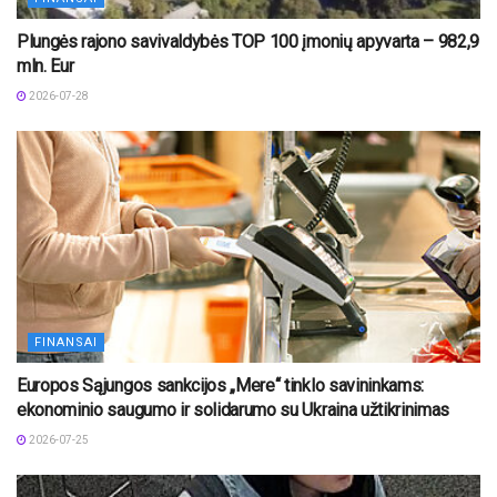
Plungės rajono savivaldybės TOP 100 įmonių apyvarta – 982,9
mln. Eur
2026-07-28
FINANSAI
Europos Sąjungos sankcijos „Mere“ tinklo savininkams:
ekonominio saugumo ir solidarumo su Ukraina užtikrinimas
2026-07-25