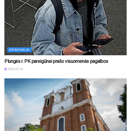
KRIMINALAI
Plungės r. PK pareigūnai prašo visuomenės pagalbos
2026-07-24