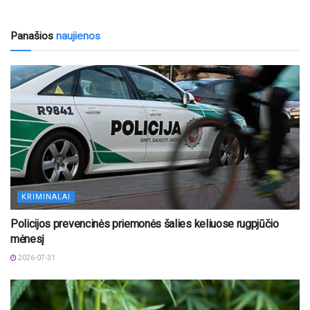
Panašios
naujienos
KRIMINALAI
Policijos prevencinės priemonės šalies keliuose rugpjūčio
mėnesį
2026-07-31