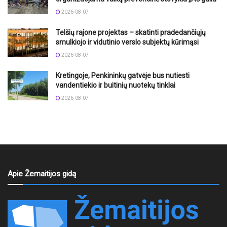
2026-08-07
Telšių rajone projektas – skatinti pradedančiųjų
smulkiojo ir vidutinio verslo subjektų kūrimąsi
2026-08-07
Kretingoje, Penkininkų gatvėje bus nutiesti
vandentiekio ir buitinių nuotekų tinklai
2026-08-07
Apie Žemaitijos gidą