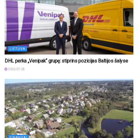
LIETUVA
DHL perka „Venipak“ grupę: stiprins pozicijas Baltijos šalyse
2026-07-28
FINANSAI