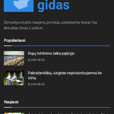
Žemaitijos krašto naujienų portalas, pateikiantis tiesiai Tau
aktualias žinias ir įvykius.
Populiariausi
Kopų tvirtinimo talka pajūryje
2025-09-26
Pakražantiškių Jurginės neįsivaizduojamos be
sūrių
2016-04-26
Naujausi