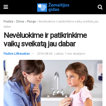
Pradžia
»
Žinios
»
Plungė
»
Nevėluokime ir patikrinkime vaikų sveikatą jau
dabar
Nevėluokime ir patikrinkime
vaikų sveikatą jau dabar
Paulius Liškauskas
2016-08-04
Laikas: 1 min skaitymo