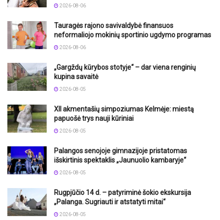
2026-08-06
Tauragės rajono savivaldybė finansuos
neformaliojo mokinių sportinio ugdymo programas
2026-08-06
„Gargždų kūrybos stotyje“ – dar viena renginių
kupina savaitė
2026-08-05
XII akmentašių simpoziumas Kelmėje: miestą
papuošė trys nauji kūriniai
2026-08-05
Palangos senojoje gimnazijoje pristatomas
išskirtinis spektaklis „Jaunuolio kambaryje“
2026-08-05
Rugpjūčio 14 d. – patyriminė šokio ekskursija
„Palanga. Sugriauti ir atstatyti mitai“
2026-08-05