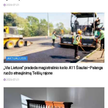
2026-07-21
AKTUALIJOS
„Via Lietuva“ pradeda magistralinio kelio A11 Šiauliai–Palanga
ruožo atnaujinimą Telšių rajone
2026-07-21