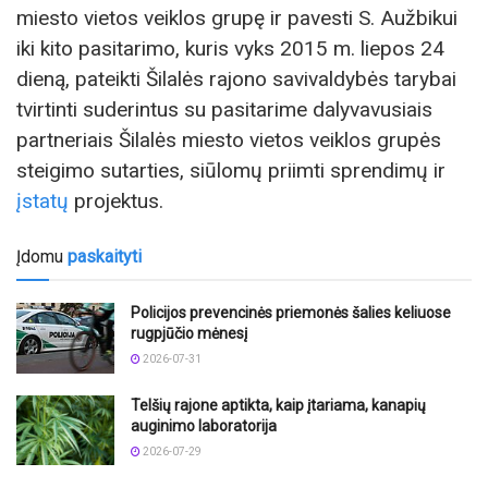
miesto vietos veiklos grupę ir pavesti S. Aužbikui
iki kito pasitarimo, kuris vyks 2015 m. liepos 24
dieną, pateikti Šilalės rajono savivaldybės tarybai
tvirtinti suderintus su pasitarime dalyvavusiais
partneriais Šilalės miesto vietos veiklos grupės
steigimo sutarties, siūlomų priimti sprendimų ir
įstatų
projektus.
Įdomu
paskaityti
Policijos prevencinės priemonės šalies keliuose
rugpjūčio mėnesį
2026-07-31
Telšių rajone aptikta, kaip įtariama, kanapių
auginimo laboratorija
2026-07-29