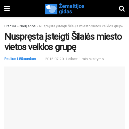
Pradžia
»
Naujienos
»
Nuspręsta įsteigti Šilalės miesto vietos veiklos grupę
Nuspręsta įsteigti Šilalės miesto
vietos veiklos grupę
Paulius Liškauskas
2015-07-20
Laikas: 1 min skaitymo