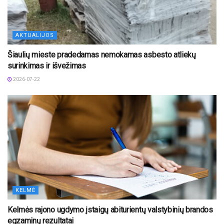
AKTUALIJOS
Šiaulių mieste pradedamas nemokamas asbesto atliekų
surinkimas ir išvežimas
2026-07-22
KELMĖ
Kelmės rajono ugdymo įstaigų abiturientų valstybinių brandos
egzaminų rezultatai