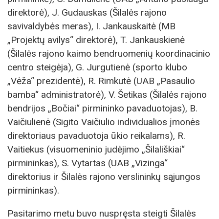
direktorė), J. Gudauskas (Šilalės rajono
savivaldybės meras), I. Jankauskaitė (MB
„Projektų avilys“ direktorė), T. Jankauskienė
(Šilalės rajono kaimo bendruomenių koordinacinio
centro steigėja), G. Jurgutienė (sporto klubo
„Vėža“ prezidentė), R. Rimkutė (UAB „Pasaulio
bamba“ administratorė), V. Šetikas (Šilalės rajono
bendrijos „Bočiai“ pirmininko pavaduotojas), B.
Vaičiulienė (Sigito Vaičiulio individualios įmonės
direktoriaus pavaduotoja ūkio reikalams), R.
Vaitiekus (visuomeninio judėjimo „Šilališkiai“
pirmininkas), S. Vytartas (UAB „Vizinga“
direktorius ir Šilalės rajono verslininkų sąjungos
pirmininkas).
Pasitarimo metu buvo nuspręsta steigti Šilalės