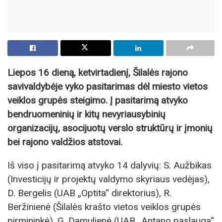
Liepos 16 dieną, ketvirtadienį, Šilalės rajono
savivaldybėje vyko pasitarimas dėl miesto vietos
veiklos grupės steigimo. Į pasitarimą atvyko
bendruomeninių ir kitų nevyriausybinių
organizacijų, asocijuotų verslo struktūrų ir įmonių
bei rajono valdžios atstovai.
Iš viso į pasitarimą atvyko 14 dalyvių: S. Aužbikas
(Investicijų ir projektų valdymo skyriaus vedėjas),
D. Bergelis (UAB „Optita“ direktorius), R.
Beržinienė (Šilalės krašto vietos veiklos grupės
pirmininkė), G. Damulienė (UAB „Antano paslauga“