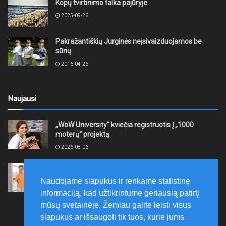
Kopų tvirtinimo talka pajūryje
2025-09-26
Pakražantiškių Jurginės neįsivaizduojamos be
sūrių
2016-04-26
Naujausi
„WoW University“ kviečia registruotis į „1000
moterų“ projektą
2026-08-06
Tauragės rajono savivaldybė finansuos
neformaliojo mokinių sportinio ugdymo programas
Naudojame slapukus ir renkame statistinę
2026-08-06
informaciją, kad užtikrintume geriausią patirtį
mūsų svetainėje. Žemiau galite leisti visus
slapukus ar išsaugoti tik tuos, kurie jums