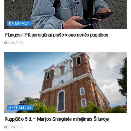
KRIMINALAI
Plungės r. PK pareigūnai prašo visuomenės pagalbos
2026-07-24
AKTUALIJOS
Rugpjūčio 5 d. – Marijos Snieginės minėjimas Šiluvoje
2026-07-22