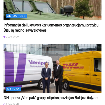
AKTUALIJOS
Informacija dėl Lietuvos kariuomenės organizuojamų pratybų
Šiaulių rajono savivaldybėje
2026-07-29
LIETUVA
DHL perka „Venipak“ grupę: stiprins pozicijas Baltijos šalyse
2026-07-28