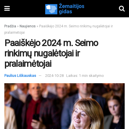
Pradžia
»
Naujienos
»
Paaiškėjo 2024 m. Seimo rinkimų nugalėtojai ir
pralaimėtojai
Paaiškėjo 2024 m. Seimo
rinkimų nugalėtojai ir
pralaimėtojai
Paulius Liškauskas
2024-10-28
Laikas: 1 min skaitymo