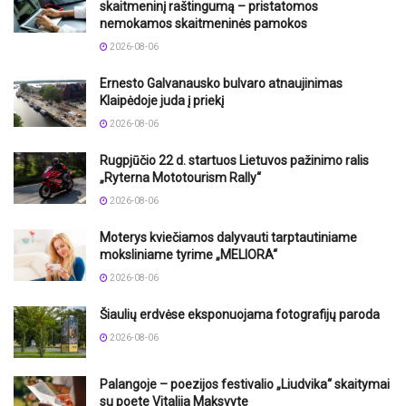
skaitmeninį raštingumą – pristatomos
nemokamos skaitmeninės pamokos
2026-08-06
Ernesto Galvanausko bulvaro atnaujinimas
Klaipėdoje juda į priekį
2026-08-06
Rugpjūčio 22 d. startuos Lietuvos pažinimo ralis
„Ryterna Mototourism Rally“
2026-08-06
Moterys kviečiamos dalyvauti tarptautiniame
moksliniame tyrime „MELIORA“
2026-08-06
Šiaulių erdvėse eksponuojama fotografijų paroda
2026-08-06
Palangoje – poezijos festivalio „Liudvika“ skaitymai
su poete Vitalija Maksvyte