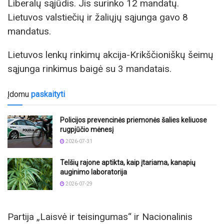
Liberalų sąjūdis. Jis surinko 12 mandatų.
Lietuvos valstiečių ir žaliųjų sąjunga gavo 8
mandatus.
Lietuvos lenkų rinkimų akcija-Krikščioniškų šeimų
sąjunga rinkimus baigė su 3 mandatais.
Įdomu
paskaityti
Policijos prevencinės priemonės šalies keliuose
rugpjūčio mėnesį
2026-07-31
Telšių rajone aptikta, kaip įtariama, kanapių
auginimo laboratorija
2026-07-29
Partija „Laisvė ir teisingumas“ ir Nacionalinis