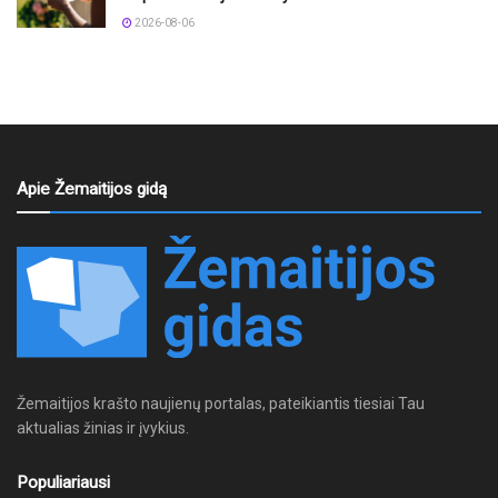
2026-08-06
Apie Žemaitijos gidą
Žemaitijos krašto naujienų portalas, pateikiantis tiesiai Tau
aktualias žinias ir įvykius.
Populiariausi