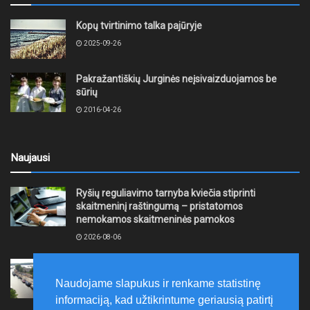
Kopų tvirtinimo talka pajūryje
2025-09-26
Pakražantiškių Jurginės neįsivaizduojamos be
sūrių
2016-04-26
Naujausi
Ryšių reguliavimo tarnyba kviečia stiprinti
skaitmeninį raštingumą – pristatomos
nemokamos skaitmeninės pamokos
2026-08-06
Ernesto Galvanausko bulvaro atnaujinimas
Klaipėdoje juda į priekį
Naudojame slapukus ir renkame statistinę
2026-08-06
informaciją, kad užtikrintume geriausią patirtį