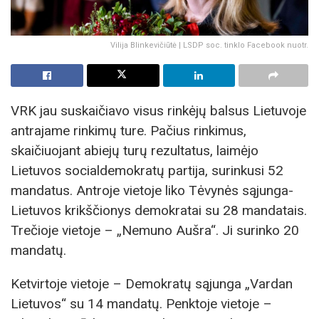
Vilija Blinkevičiūtė | LSDP soc. tinklo Facebook nuotr.
VRK jau suskaičiavo visus rinkėjų balsus Lietuvoje
antrajame rinkimų ture. Pačius rinkimus,
skaičiuojant abiejų turų rezultatus, laimėjo
Lietuvos socialdemokratų partija, surinkusi 52
mandatus. Antroje vietoje liko Tėvynės sąjunga-
Lietuvos krikščionys demokratai su 28 mandatais.
Trečioje vietoje – „Nemuno Aušra“. Ji surinko 20
mandatų.
Ketvirtoje vietoje – Demokratų sąjunga „Vardan
Lietuvos“ su 14 mandatų. Penktoje vietoje –