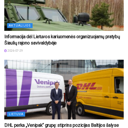
AKTUALIJOS
Informacija dėl Lietuvos kariuomenės organizuojamų pratybų
Šiaulių rajono savivaldybėje
2026-07-29
LIETUVA
DHL perka „Venipak“ grupę: stiprins pozicijas Baltijos šalyse