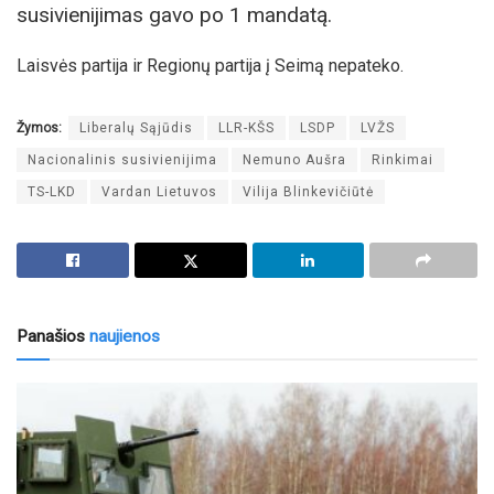
susivienijimas gavo po 1 mandatą.
Laisvės partija ir Regionų partija į Seimą nepateko.
Žymos:
Liberalų Sąjūdis
LLR-KŠS
LSDP
LVŽS
Nacionalinis susivienijima
Nemuno Aušra
Rinkimai
TS-LKD
Vardan Lietuvos
Vilija Blinkevičiūtė
Panašios
naujienos