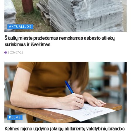
AKTUALIJOS
Šiaulių mieste pradedamas nemokamas asbesto atliekų
surinkimas ir išvežimas
2026-07-22
KELMĖ
Kelmės rajono ugdymo įstaigų abiturientų valstybinių brandos