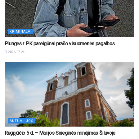
KRIMINALAI
Plungės r. PK pareigūnai prašo visuomenės pagalbos
2026-07-24
AKTUALIJOS
Rugpjūčio 5 d. – Marijos Snieginės minėjimas Šiluvoje