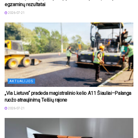
egzaminų rezultatai
2026-07-21
AKTUALIJOS
„Via Lietuva“ pradeda magistralinio kelio A11 Šiauliai–Palanga
ruožo atnaujinimą Telšių rajone
2026-07-21