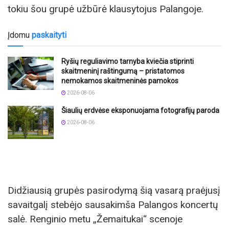
tokiu šou grupė užbūrė klausytojus Palangoje.
Įdomu
paskaityti
Ryšių reguliavimo tarnyba kviečia stiprinti
skaitmeninį raštingumą – pristatomos
nemokamos skaitmeninės pamokos
2026-08-06
Šiaulių erdvėse eksponuojama fotografijų paroda
2026-08-06
Didžiausią grupės pasirodymą šią vasarą praėjusį
savaitgalį stebėjo sausakimša Palangos koncertų
salė. Renginio metu „Žemaitukai“ scenoje