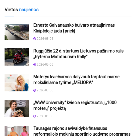
Vietos
naujienos
Ernesto Galvanausko bulvaro atnaujinimas
Klaipėdoje juda į priekį
2026-08-06
Rugpjūčio 22 d. startuos Lietuvos pažinimo ralis
„Ryterna Mototourism Rally“
2026-08-06
Moterys kviečiamos dalyvauti tarptautiniame
moksliniame tyrime „MELIORA“
2026-08-06
„WoW University“ kviečia registruotis į „1000
moterų“ projektą
2026-08-06
Tauragės rajono savivaldybė finansuos
neformaliojo mokinių sportinio ugdymo programas