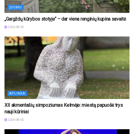
ĮDOMU
„Gargždų kūrybos stotyje“ – dar viena renginių kupina savaitė
2026-08-05
APLINKA
XII akmentašių simpoziumas Kelmėje: miestą papuošė trys
nauji kūriniai
2026-08-05