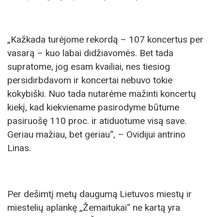
„Kažkada turėjome rekordą – 107 koncertus per
vasarą – kuo labai didžiavomės. Bet tada
supratome, jog esam kvailiai, nes tiesiog
persidirbdavom ir koncertai nebuvo tokie
kokybiški. Nuo tada nutarėme mažinti koncertų
kiekį, kad kiekviename pasirodyme būtume
pasiruošę 110 proc. ir atiduotume visą save.
Geriau mažiau, bet geriau“, – Ovidijui antrino
Linas.
Per dešimtį metų daugumą Lietuvos miestų ir
miestelių aplankę „Žemaitukai“ ne kartą yra