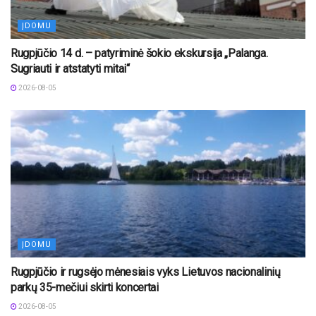
ĮDOMU
Rugpjūčio 14 d. – patyriminė šokio ekskursija „Palanga.
Sugriauti ir atstatyti mitai“
2026-08-05
ĮDOMU
Rugpjūčio ir rugsėjo mėnesiais vyks Lietuvos nacionalinių
parkų 35-mečiui skirti koncertai
2026-08-05