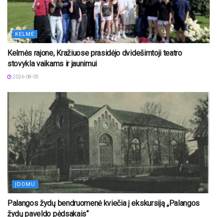
KELMĖ
Kelmės rajone, Kražiuose prasidėjo dvidešimtoji teatro
stovykla vaikams ir jaunimui
2026-08-05
ĮDOMU
Palangos žydų bendruomenė kviečia į ekskursiją „Palangos
žydų paveldo pėdsakais“