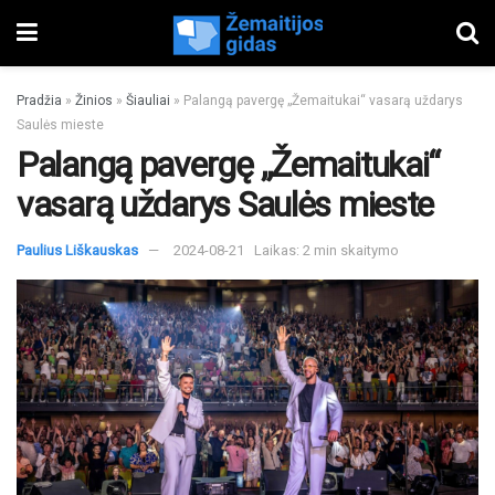
Pradžia
»
Žinios
»
Šiauliai
»
Palangą pavergę „Žemaitukai“ vasarą uždarys
Saulės mieste
Palangą pavergę „Žemaitukai“
vasarą uždarys Saulės mieste
Paulius Liškauskas
2024-08-21
Laikas: 2 min skaitymo