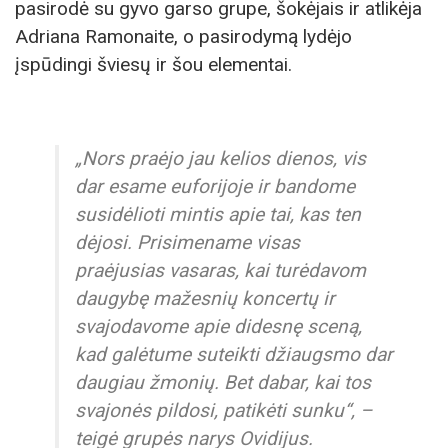
pasirodė su gyvo garso grupe, šokėjais ir atlikėja
Adriana Ramonaite, o pasirodymą lydėjo
įspūdingi šviesų ir šou elementai.
„Nors praėjo jau kelios dienos, vis
dar esame euforijoje ir bandome
susidėlioti mintis apie tai, kas ten
dėjosi. Prisimename visas
praėjusias vasaras, kai turėdavom
daugybę mažesnių koncertų ir
svajodavome apie didesnę sceną,
kad galėtume suteikti džiaugsmo dar
daugiau žmonių. Bet dabar, kai tos
svajonės pildosi, patikėti sunku“, –
teigė grupės narys Ovidijus.