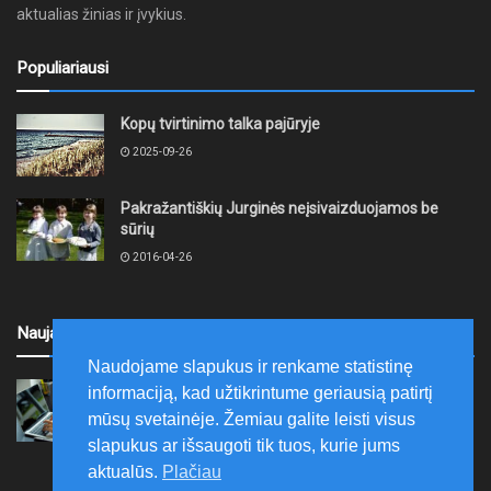
aktualias žinias ir įvykius.
Populiariausi
Kopų tvirtinimo talka pajūryje
2025-09-26
Pakražantiškių Jurginės neįsivaizduojamos be
sūrių
2016-04-26
Naujausi
Naudojame slapukus ir renkame statistinę
Ryšių reguliavimo tarnyba kviečia stiprinti
informaciją, kad užtikrintume geriausią patirtį
skaitmeninį raštingumą – pristatomos
mūsų svetainėje. Žemiau galite leisti visus
nemokamos skaitmeninės pamokos
slapukus ar išsaugoti tik tuos, kurie jums
2026-08-06
aktualūs.
Plačiau