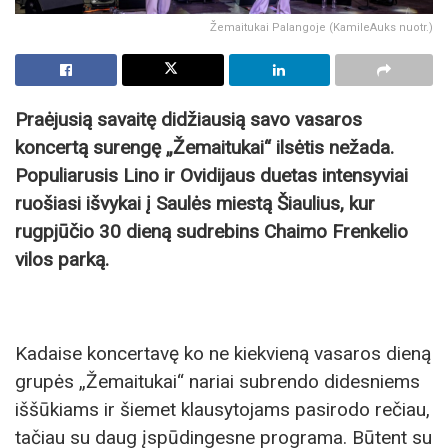
Žemaitukai Palangoje (KamileAuks nuotr.)
Praėjusią savaitę didžiausią savo vasaros
koncertą surengę „Žemaitukai“ ilsėtis nežada.
Populiarusis Lino ir Ovidijaus duetas intensyviai
ruošiasi išvykai į Saulės miestą Šiaulius, kur
rugpjūčio
30
dieną sudrebins Chaimo Frenkelio
vilos parką.
Kadaise koncertavę ko ne kiekvieną vasaros dieną
grupės „Žemaitukai“ nariai subrendo didesniems
iššūkiams ir šiemet klausytojams pasirodo rečiau,
tačiau su daug įspūdingesne programa. Būtent su