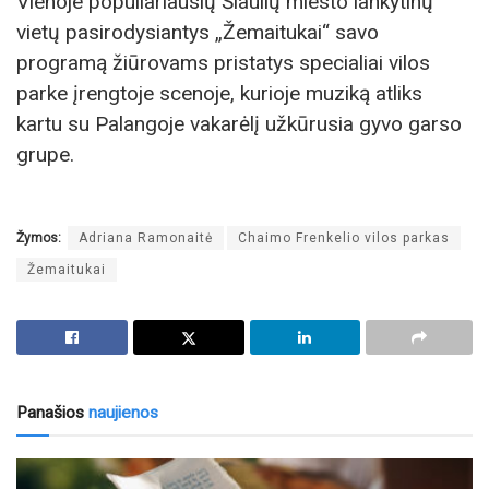
Vienoje populiariausių Šiaulių miesto lankytinų
vietų pasirodysiantys „Žemaitukai“ savo
programą žiūrovams pristatys specialiai vilos
parke įrengtoje scenoje, kurioje muziką atliks
kartu su Palangoje vakarėlį užkūrusia gyvo garso
grupe.
Žymos:
Adriana Ramonaitė
Chaimo Frenkelio vilos parkas
Žemaitukai
Panašios
naujienos