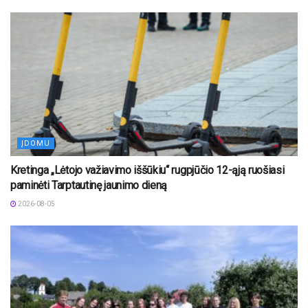
ĮDOMU
Kretinga „Lėtojo važiavimo iššūkiu“ rugpjūčio 12-ąją ruošiasi
paminėti Tarptautinę jaunimo dieną
2026-08-05