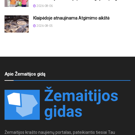
2026-08-06
Klaipėdoje atnaujinama Atgimimo aikštė
2026-08-05
Apie Žemaitijos gidą
Žemaitijos krašto naujienų portalas, pateikiantis tiesiai Tau