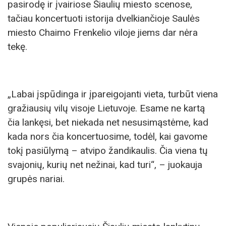
pasirodę ir įvairiose Šiaulių miesto scenose,
tačiau koncertuoti istorija dvelkiančioje Saulės
miesto Chaimo Frenkelio viloje jiems dar nėra
tekę.
„Labai įspūdinga ir įpareigojanti vieta, turbūt viena
gražiausių vilų visoje Lietuvoje. Esame ne kartą
čia lankęsi, bet niekada net nesusimąstėme, kad
kada nors čia koncertuosime, todėl, kai gavome
tokį pasiūlymą – atvipo žandikaulis. Čia viena tų
svajonių, kurių net nežinai, kad turi“, – juokauja
grupės nariai.