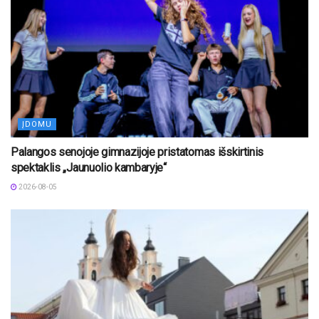
ĮDOMU
Palangos senojoje gimnazijoje pristatomas išskirtinis
spektaklis „Jaunuolio kambaryje“
2026-08-05