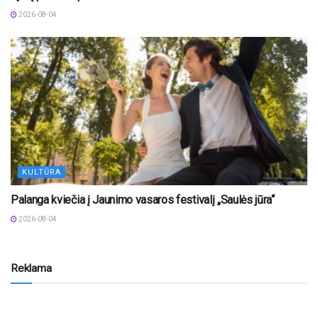
2026-08-04
KULTŪRA
Palanga kviečia į Jaunimo vasaros festivalį „Saulės jūra“
2026-08-04
Reklama