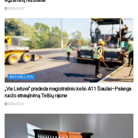
egzaminų rezultatai
2026-07-21
AKTUALIJOS
„Via Lietuva“ pradeda magistralinio kelio A11 Šiauliai–Palanga
ruožo atnaujinimą Telšių rajone
2026-07-21