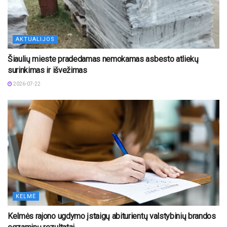
AKTUALIJOS
Šiaulių mieste pradedamas nemokamas asbesto atliekų
surinkimas ir išvežimas
2026-07-22
KELMĖ
Kelmės rajono ugdymo įstaigų abiturientų valstybinių brandos