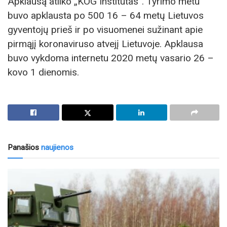
Apklausą atliko „KOG Institutas“. Tyrimo metu
buvo apklausta po 500 16 – 64 metų Lietuvos
gyventojų prieš ir po visuomenei sužinant apie
pirmąjį koronaviruso atvejį Lietuvoje. Apklausa
buvo vykdoma internetu 2020 metų vasario 26 –
kovo 1 dienomis.
Panašios
naujienos