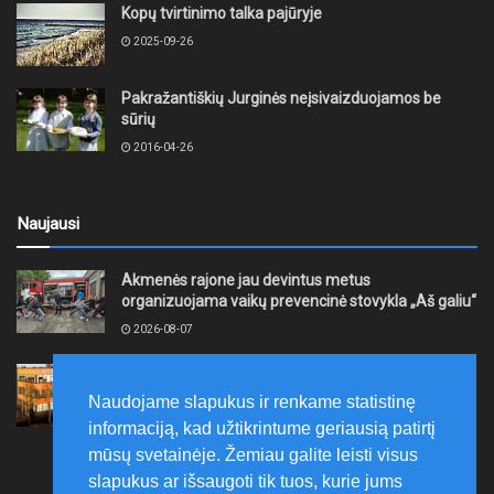
Kopų tvirtinimo talka pajūryje
2025-09-26
Pakražantiškių Jurginės neįsivaizduojamos be
sūrių
2016-04-26
Naujausi
Akmenės rajone jau devintus metus
organizuojama vaikų prevencinė stovykla „Aš galiu“
2026-08-07
Telšių rajone projektas – skatinti pradedančiųjų
smulkiojo ir vidutinio verslo subjektų kūrimąsi
Naudojame slapukus ir renkame statistinę
2026-08-07
informaciją, kad užtikrintume geriausią patirtį
mūsų svetainėje. Žemiau galite leisti visus
slapukus ar išsaugoti tik tuos, kurie jums