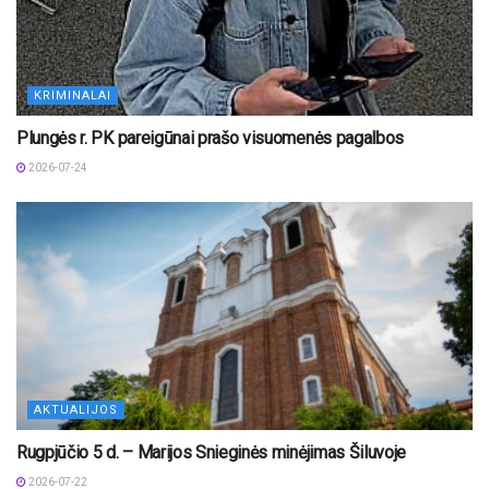
KRIMINALAI
Plungės r. PK pareigūnai prašo visuomenės pagalbos
2026-07-24
AKTUALIJOS
Rugpjūčio 5 d. – Marijos Snieginės minėjimas Šiluvoje
2026-07-22