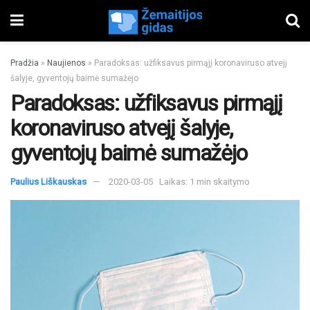
Pradžia
»
Naujienos
»
Paradoksas: užfiksavus pirmąjį koronaviruso atvejį
šalyje, gyventojų baimė sumažėjo
Paradoksas: užfiksavus pirmąjį
koronaviruso atvejį šalyje,
gyventojų baimė sumažėjo
Paulius Liškauskas
2020-03-05
Laikas: 1 min skaitymo