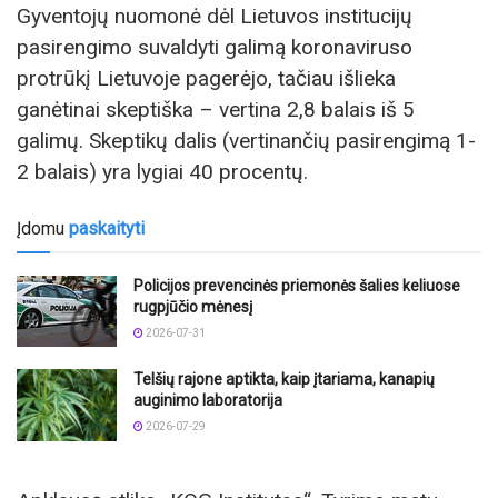
Gyventojų nuomonė dėl Lietuvos institucijų
pasirengimo suvaldyti galimą koronaviruso
protrūkį Lietuvoje pagerėjo, tačiau išlieka
ganėtinai skeptiška – vertina 2,8 balais iš 5
galimų. Skeptikų dalis (vertinančių pasirengimą 1-
2 balais) yra lygiai 40 procentų.
Įdomu
paskaityti
Policijos prevencinės priemonės šalies keliuose
rugpjūčio mėnesį
2026-07-31
Telšių rajone aptikta, kaip įtariama, kanapių
auginimo laboratorija
2026-07-29