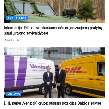
AKTUALIJOS
Informacija dėl Lietuvos kariuomenės organizuojamų pratybų
Šiaulių rajono savivaldybėje
2026-07-29
LIETUVA
DHL perka „Venipak“ grupę: stiprins pozicijas Baltijos šalyse