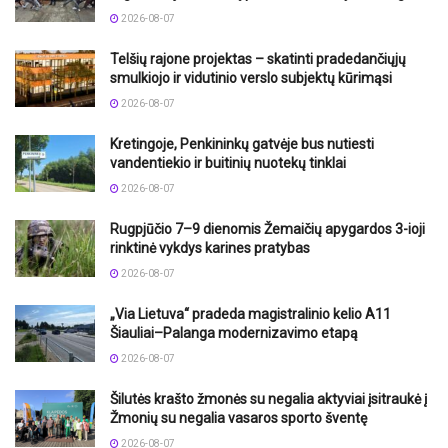
2026-08-07
Telšių rajone projektas – skatinti pradedančiųjų
smulkiojo ir vidutinio verslo subjektų kūrimąsi
2026-08-07
Kretingoje, Penkininkų gatvėje bus nutiesti
vandentiekio ir buitinių nuotekų tinklai
2026-08-07
Rugpjūčio 7–9 dienomis Žemaičių apygardos 3-ioji
rinktinė vykdys karines pratybas
2026-08-07
„Via Lietuva“ pradeda magistralinio kelio A11
Šiauliai–Palanga modernizavimo etapą
2026-08-07
Šilutės krašto žmonės su negalia aktyviai įsitraukė į
Žmonių su negalia vasaros sporto šventę
2026-08-07