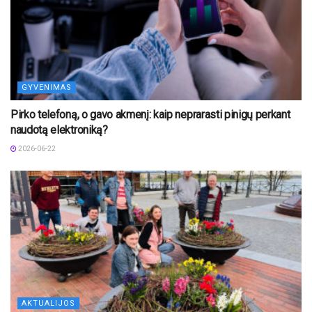
GYVENIMAS
Pirko telefoną, o gavo akmenį: kaip neprarasti pinigų perkant
naudotą elektroniką?
2026-06-22
AKTUALIJOS