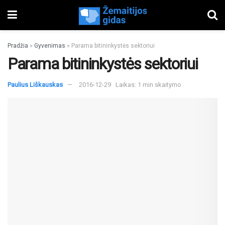
Pradžia
»
Gyvenimas
»
Parama bitininkystės sektoriui
Parama bitininkystės sektoriui
Paulius Liškauskas
2016-12-29
Laikas: 1 min skaitymo