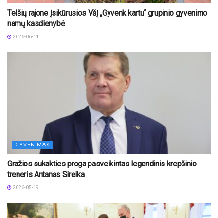
Telšių rajone įsikūrusios VšĮ „Gyvenk kartu“ grupinio gyvenimo
namų kasdienybė
2026-06-11
GYVENIMAS
Gražios sukakties proga pasveikintas legendinis krepšinio
treneris Antanas Sireika
2026-05-19