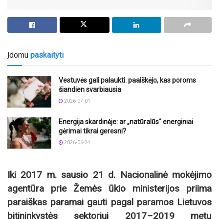
Įdomu
paskaityti
Vestuvės gali palaukti: paaiškėjo, kas poroms
šiandien svarbiausia
2026-07-01
Energija skardinėje: ar „natūralūs“ energiniai
gėrimai tikrai geresni?
2026-06-24
Iki 2017 m. sausio 21 d. Nacionalinė mokėjimo
agentūra prie Žemės ūkio ministerijos priima
paraiškas paramai gauti pagal paramos Lietuvos
bitininkystės sektoriui 2017–2019 metų