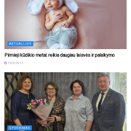
AKTUALIJOS
Pirmieji kūdikio metai: reikia daugiau laisvės ir palaikymo
2026-05-11
GYVENIMAS