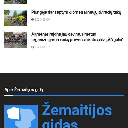
Plungėje dar septyni kilometrai naujų dviračių takų
2026-08-08
Akmenės rajone jau devintus metus
organizuojama vaikų prevencinė stovykla „Aš galiu“
2026-08-07
Apie Žemaitijos gidą