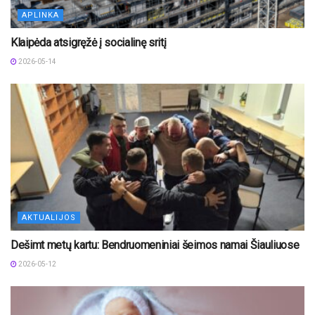
APLINKA
Klaipėda atsigręžė į socialinę sritį
2026-05-14
AKTUALIJOS
Dešimt metų kartu: Bendruomeniniai šeimos namai Šiauliuose
2026-05-12