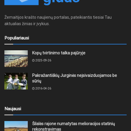
Žemaitijos krašto naujienų portalas, pateikiantis tiesiai Tau
aktualias žinias ir įvykius.
Populiariausi
Kopų tvirtinimo talka pajūryje
2025-09-26
Pakražantiškių Jurginės neįsivaizduojamos be
sūrių
2016-04-26
Naujausi
Šilalės rajone numatytas melioracijos statinių
rekonstravimas