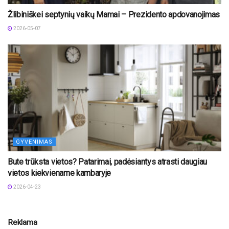
Žlibiniškei septynių vaikų Mamai – Prezidento apdovanojimas
2026-05-07
GYVENIMAS
Bute trūksta vietos? Patarimai, padėsiantys atrasti daugiau
vietos kiekviename kambaryje
2026-04-23
Reklama