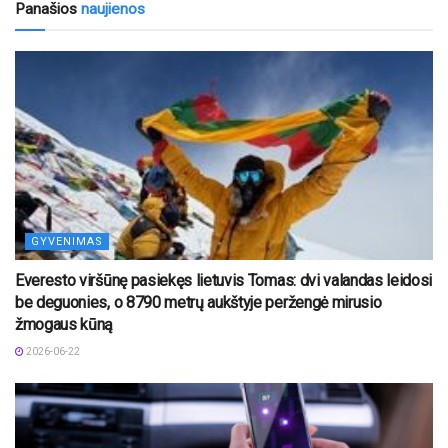
Panašios
naujienos
GYVENIMAS
Everesto viršūnę pasiekęs lietuvis Tomas: dvi valandas leidosi
be deguonies, o 8790 metrų aukštyje peržengė mirusio
žmogaus kūną
2026-06-22