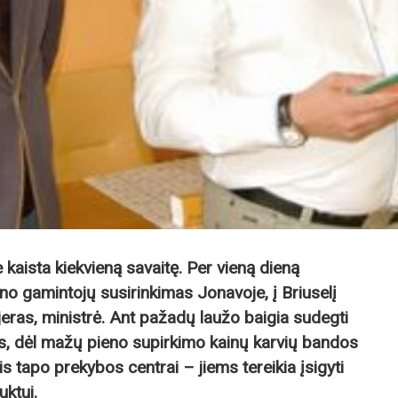
e kaista kiekvieną sa­vaitę. Per vieną dieną
o gamintojų susirinkimas Jonavoje, į Briuselį
jeras, ministrė. Ant pažadų laužo baigia sudegti
s, dėl mažų pieno supirkimo kainų karvių bandos
s tapo prekybos centrai – jiems tereikia įsigyti
ktui.