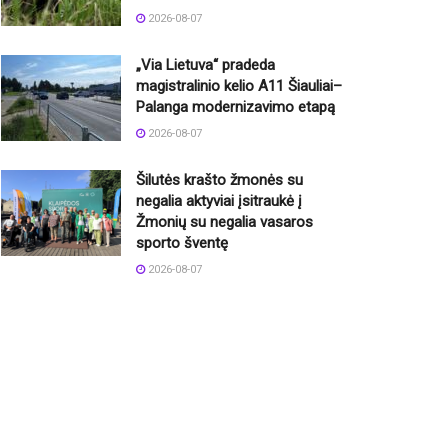
2026-08-07
„Via Lietuva“ pradeda
magistralinio kelio A11 Šiauliai–
Palanga modernizavimo etapą
2026-08-07
Šilutės krašto žmonės su
negalia aktyviai įsitraukė į
Žmonių su negalia vasaros
sporto šventę
2026-08-07