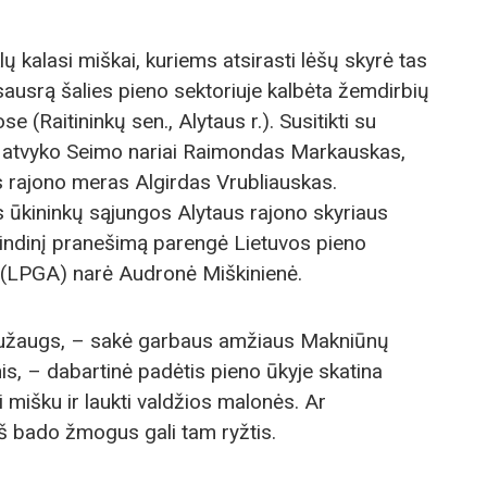
lų kalasi miškai, kuriems atsirasti lėšų skyrė tas
sausrą šalies pieno sektoriuje kalbėta žemdirbių
e (Raitininkų sen., Alytaus r.). Susitikti su
u atvyko Seimo nariai Raimondas Markauskas,
s rajono meras Algirdas Vrubliauskas.
 ūkininkų sąjungos Alytaus rajono skyriaus
indinį pranešimą parengė Lietuvos pieno
 (LPGA) narė Audronė Miškinienė.
eužaugs, – sakė garbaus amžiaus Makniūnų
s, – dabartinė padėtis pieno ūkyje skatina
ti mišku ir laukti valdžios malonės. Ar
Iš bado žmogus gali tam ryžtis.