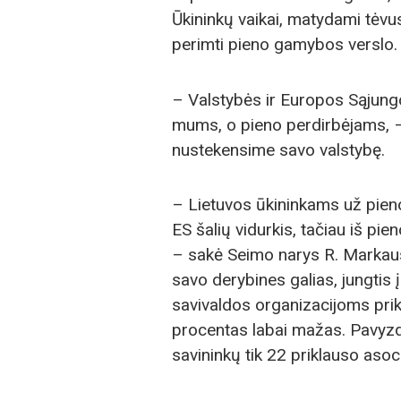
Ūkininkų vaikai, matydami tėvu
perimti pieno gamybos verslo.
– Valstybės ir Europos Sąjungo
mums, o pieno perdirbėjams, –
nustekensime savo valstybę.
– Lietuvos ūkininkams už pien
ES šalių vidurkis, tačiau iš pi
– sakė Seimo narys R. Markaus
savo derybines galias, jungtis
savivaldos organizacijoms prik
procentas labai mažas. Pavyzdž
savininkų tik 22 priklauso asoci