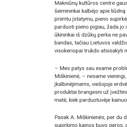
Makniūnų kultūros centre gausi
šeimininkai kalbėjo apie liūdn
priimtu įstatymu, pieno supirk
parduoti pieno pigiau, žada jo i
ūkininkai iš dzūkų perka ne pav
bandas, tačiau Lietuvos valdžios
visokeriopai trukdo atsisakyti 
– Mes patys sau esame problema
Miškinienė, – nesame vieningi,
įkalbinėjimams, viešojoje erdvė
produktai brangesni už įvežtin
matė, kiek parduotuvėje kainuo
Pasak A. Miškinienės, per du de
supirkimo kainos buvo geros,