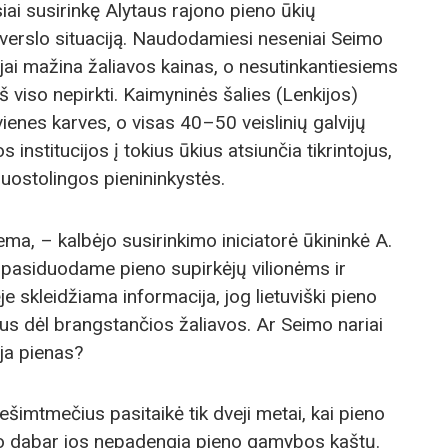
ai susirinkę Alytaus rajono pieno ūkių
ą verslo situaciją. Naudodamiesi neseniai Seimo
ėjai mažina žaliavos kainas, o nesutinkantiesiems
š viso nepirkti. Kaimyninės šalies (Lenkijos)
ienes karves, o visas 40–50 veislinių galvijų
 institucijos į tokius ūkius atsiunčia tikrintojus,
nuostolingos pienininkystės.
, – kalbėjo susirinkimo iniciatorė ūkininkė A.
 pasiduodame pieno supirkėjų vilionėms ir
je skleidžiama informacija, jog lietuviški pieno
ius dėl brangstančios žaliavos. Ar Seimo nariai
ja pienas?
šimtmečius pasitaikė tik dveji metai, kai pieno
 o dabar jos nepadengia pieno gamybos kaštų.