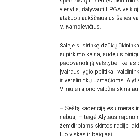
specialistų ir Žemės ūkio minis
vienytis, dalyvauti LPGA veiklo
atakuoti aukščiausius šalies va
V. Kamblevičius.
Salėje susirinkę dzūkų ūkininka
supirkimo kainą, sudėjus pinig
padovanoti ją valstybei, kelias
įvairaus lygio politikai, valdin
ir verslininkų užmačioms. Alyti
Vilniuje rajono valdžia skiria a
– Šeštą kadenciją esu meras ir
nebus, – teigė Alytaus rajono 
žemdirbiams skirtos radijo laido
tuo viskas ir baigiasi.