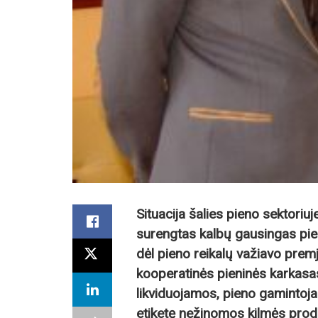
Situacija šalies pieno sek­toriuj
surengtas kalbų gausingas pien
dėl pieno reikalų važiavo prem
kooperatinės pieninės karkasa
likviduojamos, pieno gamintojai
etiketę nežinomos kilmės produ