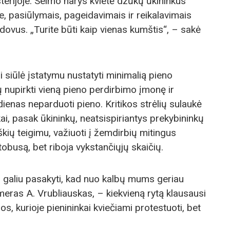
terijoje. Seimo narys kvietė dzūkų ūkininkus
je, pasiūlymais, pageidavimais ir reikalavimais
dovus. „Turite būti kaip vienas kumštis“, – sakė
i siūlė įstatymu nustatyti minimalią pieno
ų nupirkti vieną pieno perdirbimo įmonę ir
 dienas neparduoti pieno. Kritikos strėlių sulaukė
inkai, pasak ūkininkų, neatsispiriantys prekybininkų
škių teigimu, važiuoti į žemdirbių mitingus
utobusą, bet riboja vykstančiųjų skaičių.
 galiu pasakyti, kad nuo kalbų mums geriau
meras A. Vrubliauskas, – kiekvieną rytą klausausi
s, kurioje pienininkai kviečiami protestuoti, bet