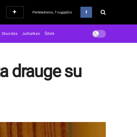
Penktadienis, 7 rugpjūčio
Skuodas
Jurbarkas
Šilutė
a drauge su