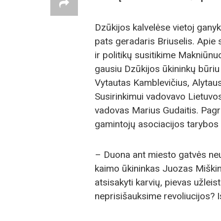
Dzūkijos kalvelėse vietoj ganyk
pats geradaris Briuselis. Apie 
ir politikų susitikime Makniūnuos
gausiu Dzūkijos ūkininkų būri
Vytautas Kamblevičius, Alytau
Susirinkimui vadovavo Lietuvos
vadovas Marius Gudaitis. Pagr
gamintojų asociacijos tarybos
– Duona ant miesto gatvės n
kaimo ūkininkas Juozas Miškini
atsisakyti karvių, pievas užleis
neprisišauksime revoliucijos? 