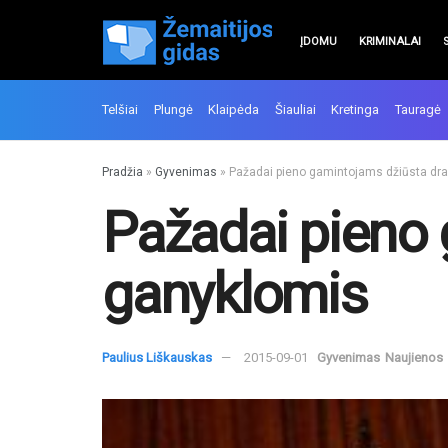
ĮDOMU
KRIMINALAI
Telšiai
Plungė
Klaipėda
Šiauliai
Kretinga
Tauragė
Pradžia
»
Gyvenimas
»
Pažadai pieno gamintojams džiūsta dr
Pažadai pieno 
ganyklomis
Paulius Liškauskas
2015-09-01
Gyvenimas
Naujienos