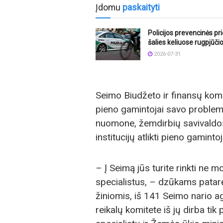
Įdomu
paskaityti
Policijos prevencinės p
šalies keliuose rugpjūči
2026-07-31
Seimo Biudžeto ir finansų komi
pieno gamintojai savo problem
nuomone, žemdirbių savivaldos 
institucijų atlikti pieno gamint
– Į Seimą jūs turite rinkti ne 
specialistus, – dzūkams patar
žiniomis, iš 141 Seimo nario a
reikalų komitete iš jų dirba ti