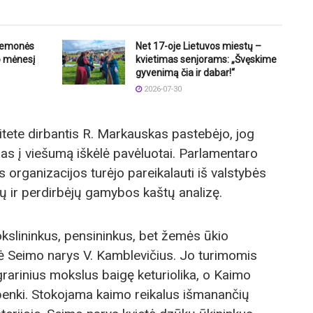
riemonės
Net 17-oje Lietuvos miestų –
o mėnesį
kvietimas senjorams: „Švęskime
gyvenimą čia ir dabar!“
2026-07-30
tete dirbantis R. Markauskas pastebėjo, jog
as į viešumą iškėlė pavėluotai. Parlamentaro
organizacijos turėjo pareikalauti iš valstybės
ojų ir perdirbėjų gamybos kaštų analizę.
mokslininkus, pensininkus, bet žemės ūkio
ė Seimo narys V. Kamblevičius. Jo turimomis
grarinius mokslus baigę keturiolika, o Kaimo
k penki. Stokojama kaimo reikalus išmanančių