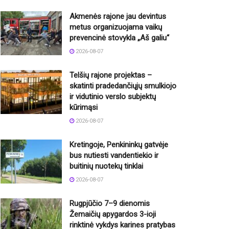
Akmenės rajone jau devintus
metus organizuojama vaikų
prevencinė stovykla „Aš galiu“
2026-08-07
Telšių rajone projektas –
skatinti pradedančiųjų smulkiojo
ir vidutinio verslo subjektų
kūrimąsi
2026-08-07
Kretingoje, Penkininkų gatvėje
bus nutiesti vandentiekio ir
buitinių nuotekų tinklai
2026-08-07
Rugpjūčio 7–9 dienomis
Žemaičių apygardos 3-ioji
rinktinė vykdys karines pratybas