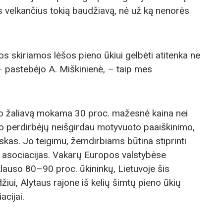
s velkančius tokią baudžiavą, nė už ką nenorės
s skiriamos lėšos pieno ūkiui gelbėti atitenka ne
 pastebėjo A. Miškinienė, – taip mes
o žaliavą mokama 30 proc. mažesnė kaina nei
eno perdirbėjų neišgirdau motyvuoto paaiškinimo,
kas. Jo teigimu, žemdirbiams būtina stiprinti
 į asociacijas. Vakarų Europos valstybėse
lauso 80–90 proc. ūkininkų, Lietuvoje šis
iui, Alytaus rajone iš kelių šimtų pieno ūkių
acijai.