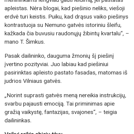
apleistas. Nėra blogai, kad piešinio neliks, viešoji
erdvė turi keistis. Puiku, kad drąsus vaiko piešinys
kontrastuoja su Nemuno gatvės istoriniu šleifu,
kažkada čia buvusiu raudonųjų žibintų kvartalu“, –
mano T. Šimkus.
Pasak dailininko, dauguma žmonių šį piešinį
įvertino pozityviai. Juo labiau kad piešiniui
pasirinktas apleisto pastato fasadas, matomas iš
judrios Vilniaus gatvės.
„Norint suprasti gatvės meną nereikia instrukcijų,
svarbu pajausti emociją. Tai priminimas apie
gražią vaikystę, fantazijas, svajones“, – teigia
dailininkas.