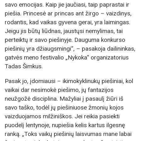
savo emocijas. Kaip jie jaučiasi, taip paprastai ir
piešia. Princesė ar princas ant žirgo – vaizdinys,
rodantis, kad vaikas gyvena gerai, yra laimingas.
Jeigu jis būtų liūdnas, jaustųsi nemylimas, tai
perteiktų ir savo piešinyje. Dauguma konkurso
piešinių yra džiaugsmingi“, – pasakoja dailininkas,
gatvės meno festivalio „Nykoka“ organizatorius
Tadas Šimkus.
Pasak jo, įdomiausi – ikimokyklinukų piešiniai, kol
vaikai dar nesimokė piešimo, jų fantazijos
neužgožė disciplina. Mažyliai į pasaulį žiūri iš
savo taško, todėl jų piešiniuose žmonių kojos
vaizduojamos milžiniškos. Jei reikia pasiekti
puodelį lentynoje, nupiešia kelis kartus ilgesnę
ranką. „Toks vaikų piešinių laisvumas mane labai