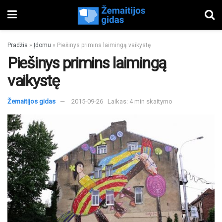
Pradžia
»
Įdomu
»
Piešinys primins laimingą vaikystę
Piešinys primins laimingą
vaikystę
Žemaitijos gidas
2015-09-26
Laikas: 4 min skaitymo