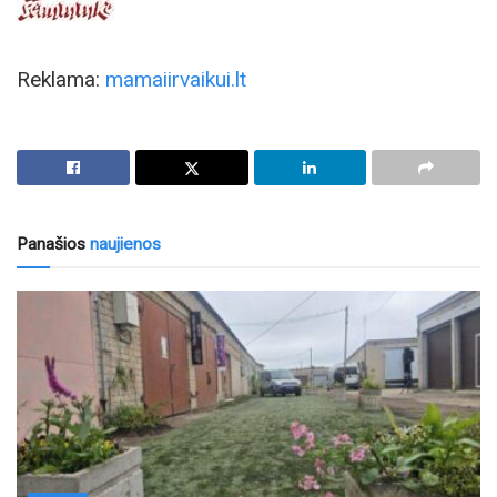
Reklama:
mamaiirvaikui.lt
Panašios
naujienos