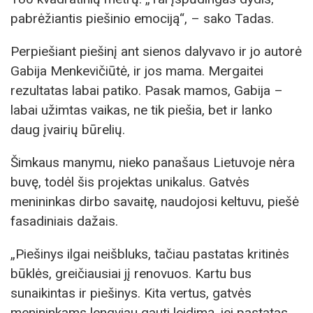
pabrėžiantis piešinio emociją“, – sako Tadas.
Perpiešiant piešinį ant sienos dalyvavo ir jo autorė
Gabija Menkevičiūtė, ir jos mama. Mergaitei
rezultatas labai patiko. Pasak mamos, Gabija –
labai užimtas vaikas, ne tik piešia, bet ir lanko
daug įvairių būrelių.
Šimkaus manymu, nieko panašaus Lietuvoje nėra
buvę, todėl šis projektas unikalus. Gatvės
menininkas dirbo savaitę, naudojosi keltuvu, piešė
fasadiniais dažais.
„Piešinys ilgai neišbluks, tačiau pastatas kritinės
būklės, greičiausiai jį renovuos. Kartu bus
sunaikintas ir piešinys. Kita vertus, gatvės
menininkams leng­viau gauti leidimą, jei pastatas