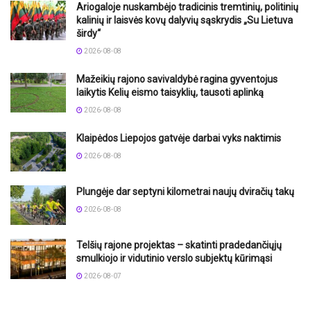
Ariogaloje nuskambėjo tradicinis tremtinių, politinių
kalinių ir laisvės kovų dalyvių sąskrydis „Su Lietuva
širdy“
2026-08-08
Mažeikių rajono savivaldybė ragina gyventojus
laikytis Kelių eismo taisyklių, tausoti aplinką
2026-08-08
Klaipėdos Liepojos gatvėje darbai vyks naktimis
2026-08-08
Plungėje dar septyni kilometrai naujų dviračių takų
2026-08-08
Telšių rajone projektas – skatinti pradedančiųjų
smulkiojo ir vidutinio verslo subjektų kūrimąsi
2026-08-07