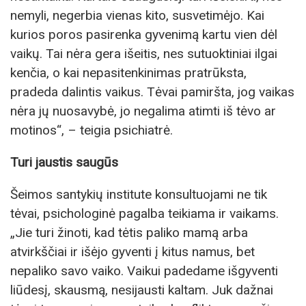
nemyli, negerbia vienas kito, susvetimėjo. Kai
kurios poros pasirenka gyvenimą kartu vien dėl
vaikų. Tai nėra gera išeitis, nes sutuoktiniai ilgai
kenčia, o kai nepasitenkinimas pratrūksta,
pradeda dalintis vaikus. Tėvai pamiršta, jog vaikas
nėra jų nuosavybė, jo negalima atimti iš tėvo ar
motinos“, – teigia psichiatrė.
Turi jaustis saugūs
Šeimos santykių institute konsultuojami ne tik
tėvai, psichologinė pagalba teikiama ir vaikams.
„Jie turi žinoti, kad tėtis paliko mamą arba
atvirkščiai ir išėjo gyventi į kitus namus, bet
nepaliko savo vaiko. Vaikui padedame išgyventi
liūdesį, skausmą, nesijausti kaltam. Juk dažnai