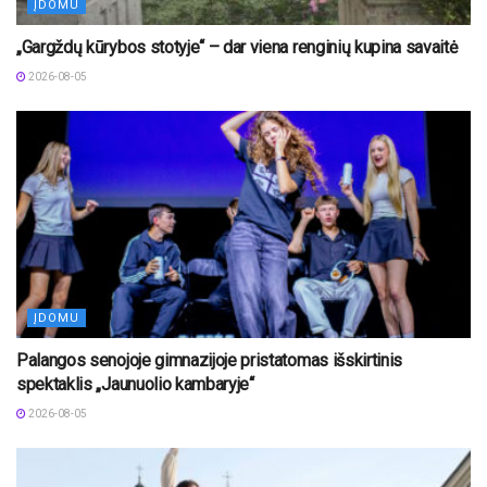
ĮDOMU
„Gargždų kūrybos stotyje“ – dar viena renginių kupina savaitė
2026-08-05
ĮDOMU
Palangos senojoje gimnazijoje pristatomas išskirtinis
spektaklis „Jaunuolio kambaryje“
2026-08-05