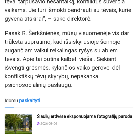
tėvai tarpusavio nesantaiką, konfliktus suverčia
vaikams. Jie turi išmokti bendrauti su tėvais, kurie
gyvena atskirai“, – sako direktorė.
Pasak R. Šerkšnienės, mūsų visuomenėje vis dar
trūksta supratimo, kad išsiskyrusioje šeimoje
augančiam vaikui reikalingas ryšys su abiem
tėvais. Apie tai būtina kalbėti viešai. Siekiant
išvengti grėsmės, kylančios vaiko gerovei dėl
konfliktiškų tėvų skyrybų, nepakanka
psichosocialinių paslaugų.
Įdomu
paskaityti
Šiaulių erdvėse eksponuojama fotografijų paroda
2026-08-06