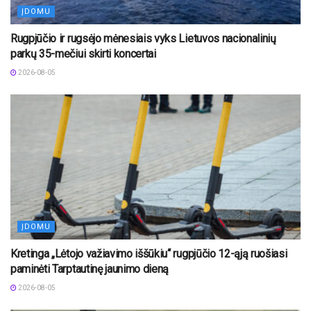
ĮDOMU
Rugpjūčio ir rugsėjo mėnesiais vyks Lietuvos nacionalinių
parkų 35-mečiui skirti koncertai
2026-08-05
ĮDOMU
Kretinga „Lėtojo važiavimo iššūkiu“ rugpjūčio 12-ąją ruošiasi
paminėti Tarptautinę jaunimo dieną
2026-08-05