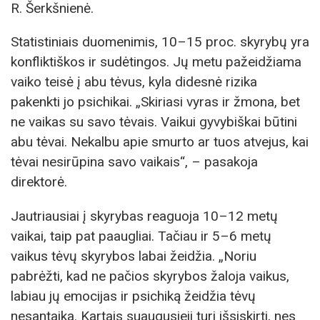
R. Šerkšnienė.
Statistiniais duomenimis, 10–15 proc. skyrybų yra
konfliktiškos ir sudėtingos. Jų metu pažeidžiama
vaiko teisė į abu tėvus, kyla didesnė rizika
pakenkti jo psichikai. „Skiriasi vyras ir žmona, bet
ne vaikas su savo tėvais. Vaikui gyvybiškai būtini
abu tėvai. Nekalbu apie smurto ar tuos atvejus, kai
tėvai nesirūpina savo vaikais“, – pasakoja
direktorė.
Jautriausiai į skyrybas reaguoja 10–12 metų
vaikai, taip pat paaugliai. Tačiau ir 5–6 metų
vaikus tėvų skyrybos labai žeidžia. „Noriu
pabrėžti, kad ne pačios skyrybos žaloja vaikus,
labiau jų emocijas ir psichiką žeidžia tėvų
nesantaika. Kartais suaugusieji turi išsiskirti, nes