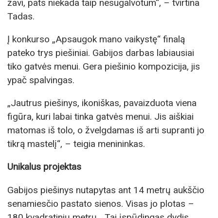
žavi, pats niekada taip nesugalvotum“, – tvirtina
Tadas.
Į konkurso „Apsaugok mano vaikystę“ finalą
pateko trys piešiniai. Gabijos darbas labiausiai
tiko gatvės menui. Gera piešinio kompozicija, jis
ypač spalvingas.
„Jautrus piešinys, ikoniškas, pavaizduota viena
figūra, kuri labai tinka gatvės menui. Jis aiškiai
matomas iš tolo, o žvelgdamas iš arti supranti jo
tikrą mastelį“, – teigia menininkas.
Unikalus projektas
Gabijos piešinys nutapytas ant 14 metrų aukščio
senamiesčio pastato sienos. Visas jo plotas –
180 kvadratinių metrų. „Tai įspūdingas dydis,