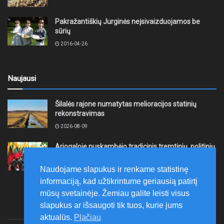
Pakražantiškių Jurginės neįsivaizduojamos be
sūrių
2016-04-26
Naujausi
Šilalės rajone numatytas melioracijos statinių
rekonstravimas
2026-08-09
Ariogaloje nuskambėjo tradicinis tremtinių, politinių
kalinių ir laisvės kovų dalyvių sąskrydis „Su Lietuva
širdy“
Naudojame slapukus ir renkame statistinę
2026-08-08
informaciją, kad užtikrintume geriausią patirtį
mūsų svetainėje. Žemiau galite leisti visus
slapukus ar išsaugoti tik tuos, kurie jums
aktualūs.
Plačiau