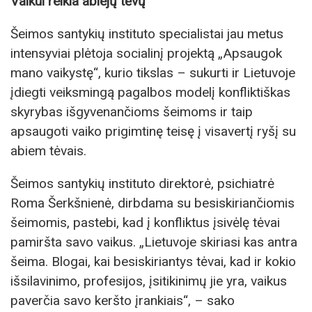
Vaikui reikia abiejų tėvų
Šeimos santykių instituto specialistai jau metus
intensyviai plėtoja socialinį projektą „Apsaugok
mano vaikystę“, kurio tikslas – sukurti ir Lietuvoje
įdiegti veiksmingą pagalbos modelį konfliktiškas
skyrybas išgyvenančioms šeimoms ir taip
apsaugoti vaiko prigimtinę teisę į visavertį ryšį su
abiem tėvais.
Šeimos santykių instituto direktorė, psichiatrė
Roma Šerkšnienė, dirbdama su besiskiriančiomis
šeimomis, pastebi, kad į konfliktus įsivėlę tėvai
pamiršta savo vaikus. „Lietuvoje skiriasi kas antra
šeima. Blogai, kai besiskiriantys tėvai, kad ir kokio
išsilavinimo, profesijos, įsitikinimų jie yra, vaikus
paverčia savo keršto įrankiais“, – sako