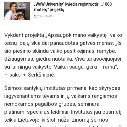
„WoW University“ kviečia registruotis į „1000
moterų“ projektą
2026-08-06
Vykdant projektą „Apsaugok mano vaikystę“ vaiko
teisių idėjų sklaidai panaudotas gatvės menas. „Iš
šio piešinio sklinda vaiko pasitikėjimas, ramybė,
džiaugsmas, giedra nuotaika. Visa tai asocijuojasi
su laiminga vaikyste. Vaikui saugu, gera ir ramu“,
– sako R. Šerkšnienė.
Šeimos santykių institutas primena, kad skyrybas
išgyvenantiems tėvams ir jų vaikams rengiamos
nemokamos pagalbos grupės, seminarai,
platinami specialūs leidiniai. Institutas jau pusmetį
teikia Lietuvoje iki šiol mažai žinomą šeimos