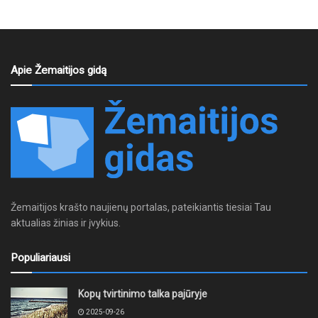
Apie Žemaitijos gidą
Žemaitijos krašto naujienų portalas, pateikiantis tiesiai Tau
aktualias žinias ir įvykius.
Populiariausi
Kopų tvirtinimo talka pajūryje
2025-09-26