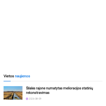
Vietos
naujienos
Šilalės rajone numatytas melioracijos statinių
rekonstravimas
2026-08-09