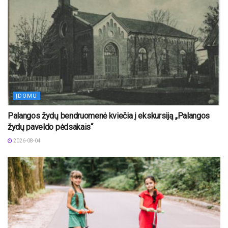
ĮDOMU
Palangos žydų bendruomenė kviečia į ekskursiją „Palangos
žydų paveldo pėdsakais“
2026-08-04