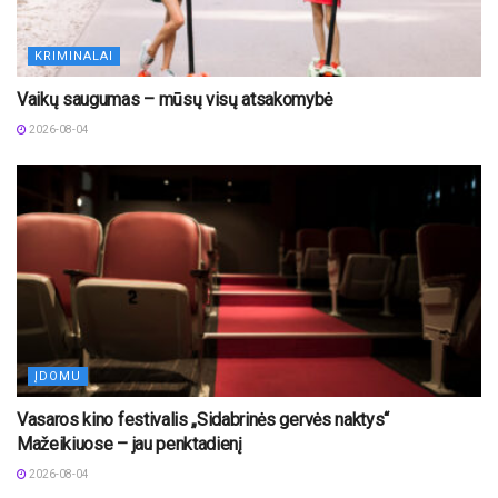
KRIMINALAI
Vaikų saugumas – mūsų visų atsakomybė
2026-08-04
ĮDOMU
Vasaros kino festivalis „Sidabrinės gervės naktys“
Mažeikiuose – jau penktadienį
2026-08-04