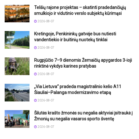
Telšių rajone projektas – skatinti pradedančiųjų
smulkiojo ir vidutinio verslo subjektų kūrimąsi
2026-08-07
Kretingoje, Penkininkų gatvėje bus nutiesti
vandentiekio ir buitinių nuotekų tinklai
2026-08-07
Rugpjūčio 7–9 dienomis Žemaičių apygardos 3-ioji
rinktinė vykdys karines pratybas
2026-08-07
„Via Lietuva“ pradeda magistralinio kelio A11
Šiauliai–Palanga modernizavimo etapą
2026-08-07
Šilutės krašto žmonės su negalia aktyviai įsitraukė į
Žmonių su negalia vasaros sporto šventę
2026-08-07