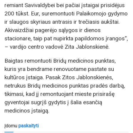
remiant Savivaldybei bei pačiai įstaigai prisidėjus
200 tūkst. Eur, suremontuoti Palaikomojo gydymo
ir slaugos skyriaus antrasis ir trečiasis aukštai.
Akivaizdžiai pagerėjo sąlygos ir dienos
stacionare, taip pat nupirkta papildomos įrangos“,
– vardijo centro vadovė Zita Jablonskienė.
Baigtas remontuoti Bridų medicinos punktas,
kuris yra bendrame renovuotame pastate su
kultūros įstaiga. Pasak Zitos Jablonskienės,
netrukus Bridų medicinos punktas pradės darbą,
tikimasi, kad jį remontuojant mieste prisirašę
gyventojai sugrįš gydytis į šalia esančią
medicinos įstaigą.
Įdomu
paskaityti