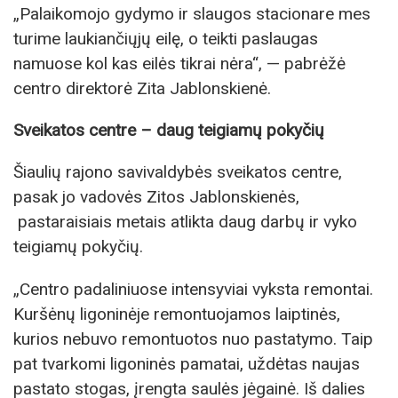
„Palaikomojo gydymo ir slaugos stacionare mes
turime laukiančiųjų eilę, o teikti paslaugas
namuose kol kas eilės tikrai nėra“, — pabrėžė
centro direktorė Zita Jablonskienė.
Sveikatos centre – daug teigiamų pokyčių
Šiaulių rajono savivaldybės sveikatos centre,
pasak jo vadovės Zitos Jablonskienės,
pastaraisiais metais atlikta daug darbų ir vyko
teigiamų pokyčių.
„Centro padaliniuose intensyviai vyksta remontai.
Kuršėnų ligoninėje remontuojamos laiptinės,
kurios nebuvo remontuotos nuo pastatymo. Taip
pat tvarkomi ligoninės pamatai, uždėtas naujas
pastato stogas, įrengta saulės jėgainė. Iš dalies