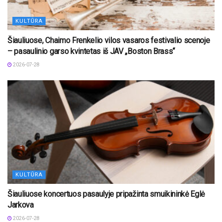
KULTŪRA
Šiauliuose, Chaimo Frenkelio vilos vasaros festivalio scenoje
– pasaulinio garso kvintetas iš JAV „Boston Brass“
2026-07-28
KULTŪRA
Šiauliuose koncertuos pasaulyje pripažinta smuikininkė Eglė
Jarkova
2026-07-28