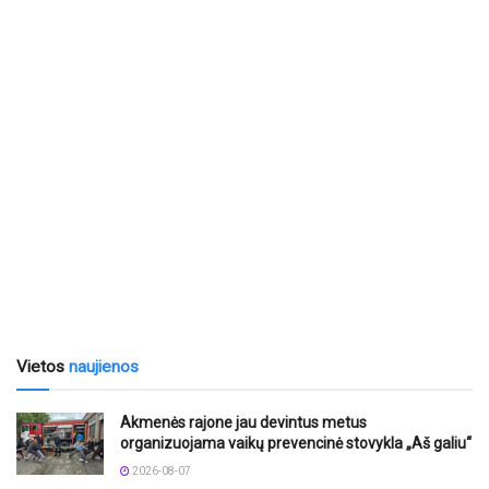
Vietos
naujienos
Akmenės rajone jau devintus metus
organizuojama vaikų prevencinė stovykla „Aš galiu“
2026-08-07