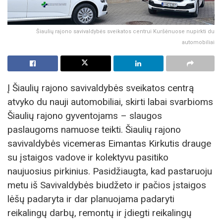
Šiaulių rajono savivaldybės sveikatos centrui Kuršėnuose nupirkti du
automobiliai
Į Šiaulių rajono savivaldybės sveikatos centrą
atvyko du nauji automobiliai, skirti labai svarbioms
Šiaulių rajono gyventojams – slaugos
paslaugoms namuose teikti. Šiaulių rajono
savivaldybės vicemeras Eimantas Kirkutis drauge
su įstaigos vadove ir kolektyvu pasitiko
naujuosius pirkinius. Pasidžiaugta, kad pastaruoju
metu iš Savivaldybės biudžeto ir pačios įstaigos
lėšų padaryta ir dar planuojama padaryti
reikalingų darbų, remontų ir įdiegti reikalingų