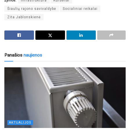
Žymos:
Infrastruktūra
Kuršėnai
Šiaulių rajono savivaldybė
Socialiniai reikalai
Zita Jablonskienė
Panašios
naujienos
AKTUALIJOS