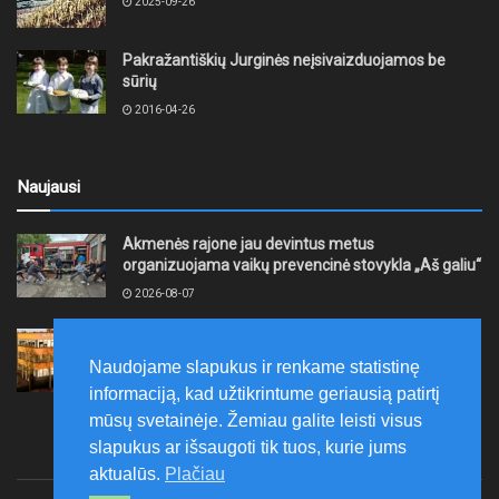
2025-09-26
Pakražantiškių Jurginės neįsivaizduojamos be
sūrių
2016-04-26
Naujausi
Akmenės rajone jau devintus metus
organizuojama vaikų prevencinė stovykla „Aš galiu“
2026-08-07
Telšių rajone projektas – skatinti pradedančiųjų
smulkiojo ir vidutinio verslo subjektų kūrimąsi
Naudojame slapukus ir renkame statistinę
2026-08-07
informaciją, kad užtikrintume geriausią patirtį
mūsų svetainėje. Žemiau galite leisti visus
slapukus ar išsaugoti tik tuos, kurie jums
aktualūs.
Plačiau