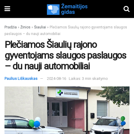
Pradžia
»
Žinios
»
Šiauliai
»
Plečiamos Šiaulių rajono gyventojams slaugos
paslaugos – du nauji automobiliai
Plečiamos Šiaulių rajono
gyventojams slaugos paslaugos
– du nauji automobiliai
Paulius Liškauskas
2024-08-16
Laikas: 3 min skaitymo