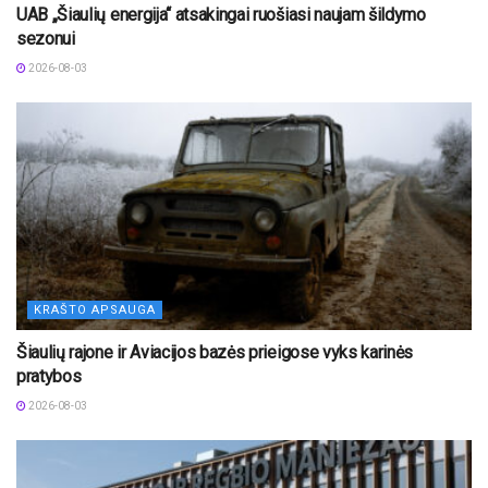
UAB „Šiaulių energija“ atsakingai ruošiasi naujam šildymo
sezonui
2026-08-03
KRAŠTO APSAUGA
Šiaulių rajone ir Aviacijos bazės prieigose vyks karinės
pratybos
2026-08-03