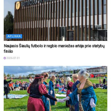
APLINKA
Naujasis Šiaulių futbolo ir regbio maniežas artėja prie statybų
finišo
2026-07-31