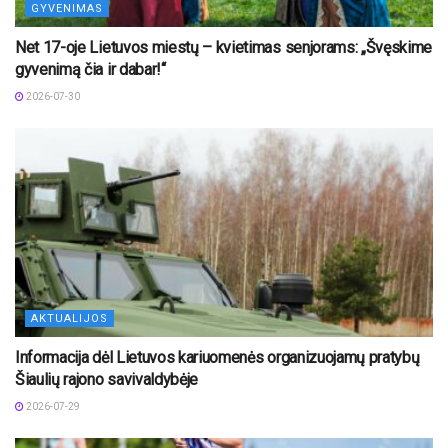
GYVENIMAS
Net 17-oje Lietuvos miestų – kvietimas senjorams: „Švęskime
gyvenimą čia ir dabar!“
2026-07-30
AKTUALIJOS
Informacija dėl Lietuvos kariuomenės organizuojamų pratybų
Šiaulių rajono savivaldybėje
2026-07-29