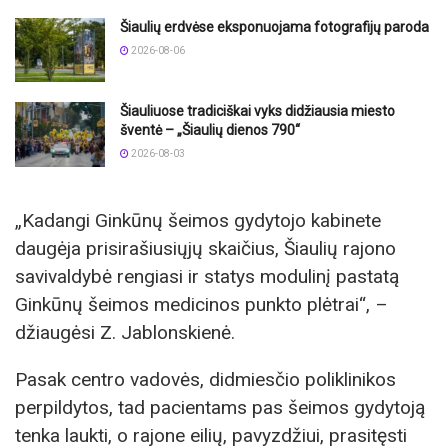
Šiaulių erdvėse eksponuojama fotografijų paroda
2026-08-06
Šiauliuose tradiciškai vyks didžiausia miesto
šventė – „Šiaulių dienos 790“
2026-08-03
„Kadangi Ginkūnų šeimos gydytojo kabinete
daugėja prisirašiusiųjų skaičius, Šiaulių rajono
savivaldybė rengiasi ir statys modulinį pastatą
Ginkūnų šeimos medicinos punkto plėtrai“, –
džiaugėsi Z. Jablonskienė.
Pasak centro vadovės, didmiesčio poliklinikos
perpildytos, tad pacientams pas šeimos gydytoją
tenka laukti, o rajone eilių, pavyzdžiui, prasitęsti