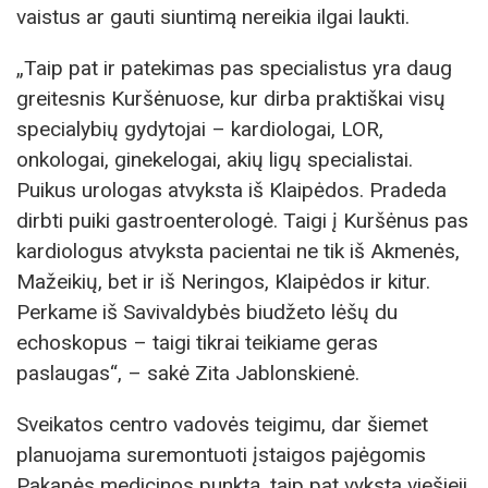
vaistus ar gauti siuntimą nereikia ilgai laukti.
„Taip pat ir patekimas pas specialistus yra daug
greitesnis Kuršėnuose, kur dirba praktiškai visų
specialybių gydytojai – kardiologai, LOR,
onkologai, ginekelogai, akių ligų specialistai.
Puikus urologas atvyksta iš Klaipėdos. Pradeda
dirbti puiki gastroenterologė. Taigi į Kuršėnus pas
kardiologus atvyksta pacientai ne tik iš Akmenės,
Mažeikių, bet ir iš Neringos, Klaipėdos ir kitur.
Perkame iš Savivaldybės biudžeto lėšų du
echoskopus – taigi tikrai teikiame geras
paslaugas“, – sakė Zita Jablonskienė.
Sveikatos centro vadovės teigimu, dar šiemet
planuojama suremontuoti įstaigos pajėgomis
Pakapės medicinos punktą, taip pat vyksta viešieji