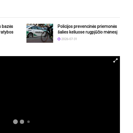
os bazės
Policijos prevencinės priemonės
pratybos
šalies keliuose rugpjūčio mėnesį
2026-07-31