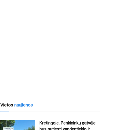
Vietos
naujienos
Kretingoje, Penkininkų gatvėje
bus nutiesti vandentiekio ir