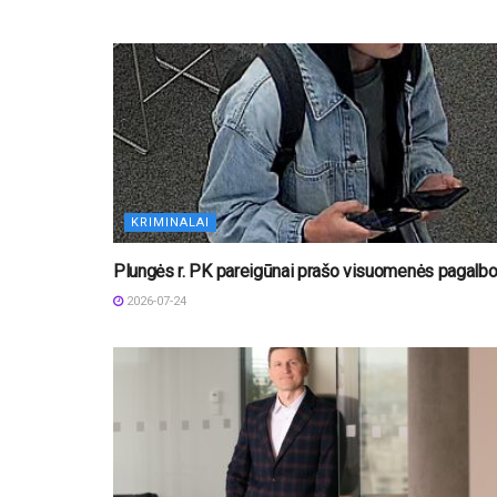
KRIMINALAI
Plungės r. PK pareigūnai prašo visuomenės pagalb
2026-07-24