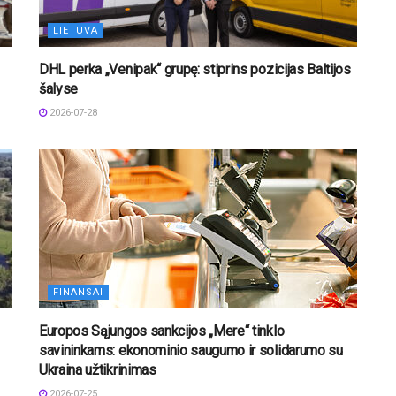
LIETUVA
DHL perka „Venipak“ grupę: stiprins pozicijas Baltijos
šalyse
2026-07-28
FINANSAI
Europos Sąjungos sankcijos „Mere“ tinklo
savininkams: ekonominio saugumo ir solidarumo su
Ukraina užtikrinimas
2026-07-25