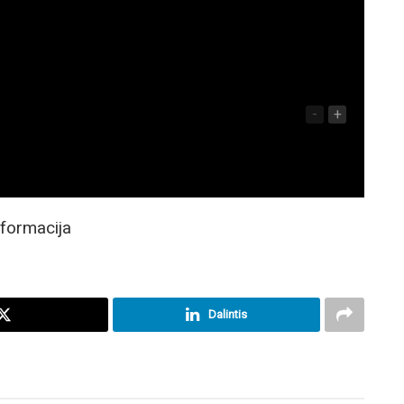
-
+
nformacija
Dalintis