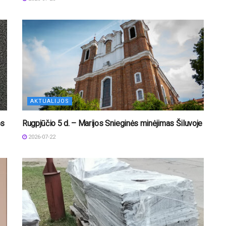
AKTUALIJOS
os
Rugpjūčio 5 d. – Marijos Snieginės minėjimas Šiluvoje
2026-07-22