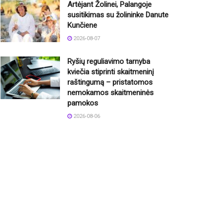
Artėjant Žolinei, Palangoje
susitikimas su žolininke Danute
Kunčiene
2026-08-07
Ryšių reguliavimo tarnyba
kviečia stiprinti skaitmeninį
raštingumą – pristatomos
nemokamos skaitmeninės
pamokos
2026-08-06