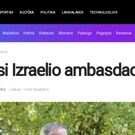
SPORTAS
KULTŪRA
POLITIKA
LAISVALAIKIS
TECHNOLOGIJOS
Mažeikiai
Kelmė
Rietavas
Akmenė
Palanga
Pagėgiai
Raseiniai
orius
si Izraelio ambasda
tika
Laikas: 1 min skaitymo