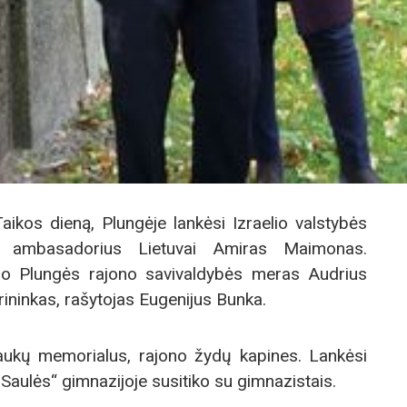
aikos dieną, Plungėje lankėsi Izraelio valstybės
sis ambasadorius Lietuvai Amiras Maimonas.
ėjo Plungės rajono savivaldybės meras Audrius
yrininkas, rašytojas Eugenijus Bunka.
aukų memorialus, rajono žydų kapines. Lankėsi
Saulės“ gimnazijoje susitiko su gimnazistais.