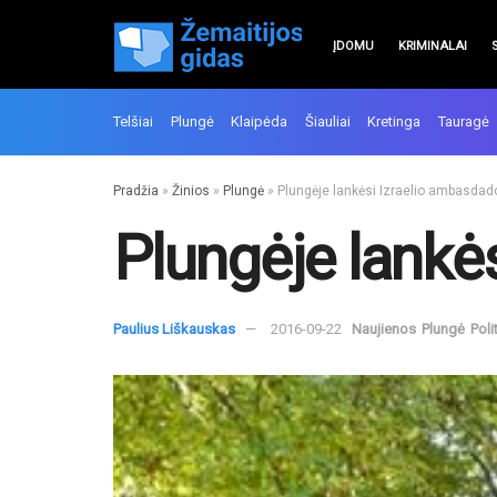
ĮDOMU
KRIMINALAI
Telšiai
Plungė
Klaipėda
Šiauliai
Kretinga
Tauragė
Pradžia
»
Žinios
»
Plungė
»
Plungėje lankėsi Izraelio ambasdad
Plungėje lankė
Paulius Liškauskas
2016-09-22
Naujienos
Plungė
Poli