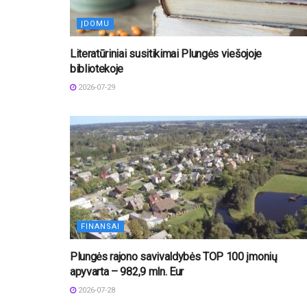
ĮDOMU
Literatūriniai susitikimai Plungės viešojoje
bibliotekoje
2026-07-29
FINANSAI
Plungės rajono savivaldybės TOP 100 įmonių
apyvarta – 982,9 mln. Eur
2026-07-28