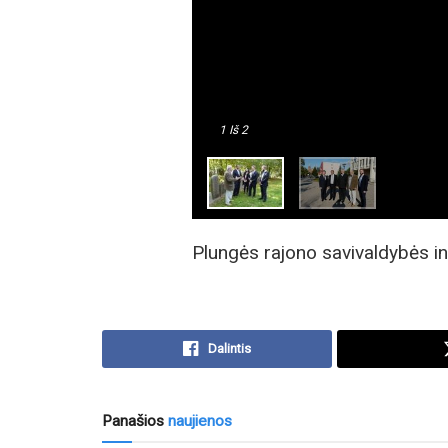
1
Iš 2
Plungės rajono savivaldybės i
Dalintis
Panašios
naujienos