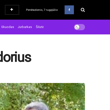
Penktadienis, 7 rugpjūčio
Skuodas
Jurbarkas
Šilutė
dorius