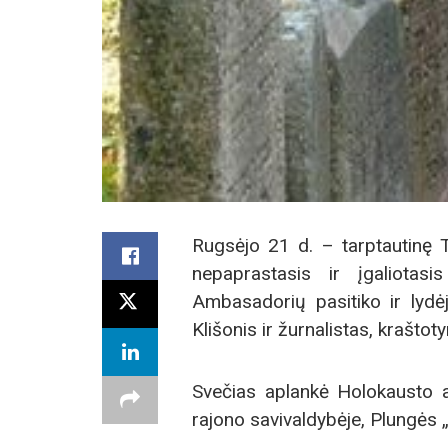
Rugsėjo 21 d. – tarptautinę T
nepaprastasis ir įgaliota
Ambasadorių pasitiko ir lyd
Klišonis ir žurnalistas, kraštot
Svečias aplankė Holokausto 
rajono savivaldybėje, Plungės „