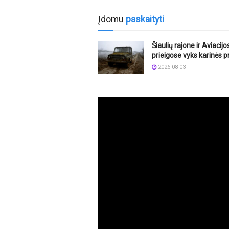
Įdomu
paskaityti
Šiaulių rajone ir Aviacij
prieigose vyks karinės 
2026-08-03