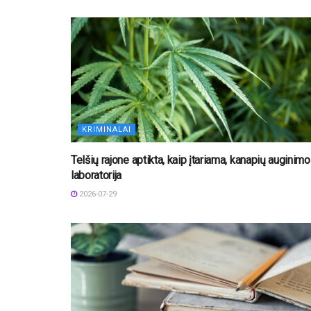
KRIMINALAI
Telšių rajone aptikta, kaip įtariama, kanapių auginimo
laboratorija
2026-07-29