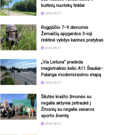
buitinių nuotekų tinklai
2026-08-07
Rugpjūčio 7–9 dienomis
Žemaičių apygardos 3-ioji
rinktinė vykdys karines pratybas
2026-08-07
„Via Lietuva“ pradeda
magistralinio kelio A11 Šiauliai–
Palanga modernizavimo etapą
2026-08-07
Šilutės krašto žmonės su
negalia aktyviai įsitraukė į
Žmonių su negalia vasaros
sporto šventę
2026-08-07